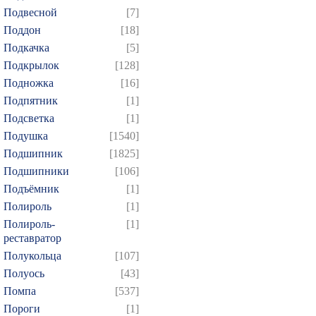
Подвесной
[7]
Поддон
[18]
Подкачка
[5]
Подкрылок
[128]
Подножка
[16]
Подпятник
[1]
Подсветка
[1]
Подушка
[1540]
Подшипник
[1825]
Подшипники
[106]
Подъёмник
[1]
Полироль
[1]
Полироль-
[1]
реставратор
Полукольца
[107]
Полуось
[43]
Помпа
[537]
Пороги
[1]