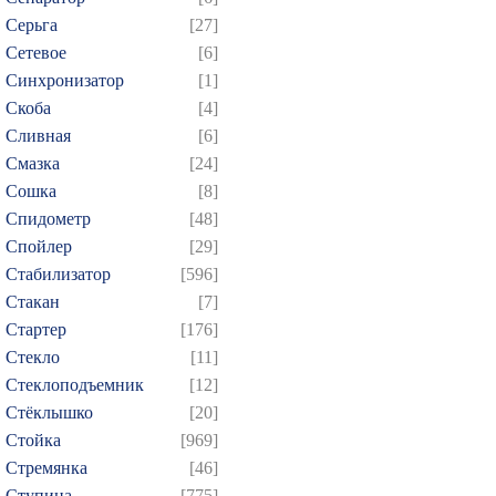
Серьга
[27]
Сетевое
[6]
Синхронизатор
[1]
Скоба
[4]
Сливная
[6]
Смазка
[24]
Сошка
[8]
Спидометр
[48]
Спойлер
[29]
Стабилизатор
[596]
Стакан
[7]
Стартер
[176]
Стекло
[11]
Стеклоподъемник
[12]
Стёклышко
[20]
Стойка
[969]
Стремянка
[46]
Ступица
[775]