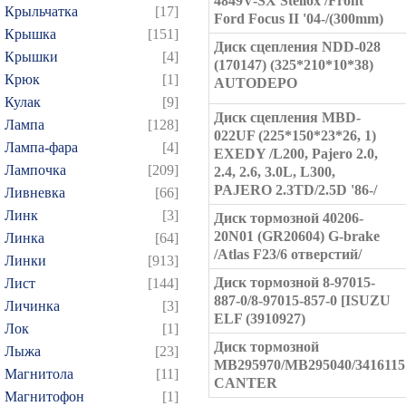
4849V-SX Stellox /Front
Крыльчатка
[17]
Ford Focus II '04-/(300mm)
Крышка
[151]
Диск сцепления NDD-028
Крышки
[4]
(170147) (325*210*10*38)
Крюк
[1]
AUTODEPO
Кулак
[9]
Диск сцепления MBD-
Лампа
[128]
022UF (225*150*23*26, 1)
Лампа-фара
[4]
EXEDY /L200, Pajero 2.0,
Лампочка
[209]
2.4, 2.6, 3.0L, L300,
PAJERO 2.3TD/2.5D '86-/
Ливневка
[66]
Линк
[3]
Диск тормозной 40206-
20N01 (GR20604) G-brake
Линка
[64]
/Atlas F23/6 отверстий/
Линки
[913]
Диск тормозной 8-97015-
Лист
[144]
887-0/8-97015-857-0 [ISUZU
Личинка
[3]
ELF (3910927)
Лок
[1]
Диск тормозной
Лыжа
[23]
MB295970/MB295040/3416115
Магнитола
[11]
CANTER
Магнитофон
[1]