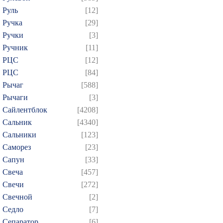
Руль
[12]
Ручка
[29]
Ручки
[3]
Ручник
[11]
РЦC
[12]
РЦС
[84]
Рычаг
[588]
Рычаги
[3]
Сайлентблок
[4208]
Сальник
[4340]
Сальники
[123]
Саморез
[23]
Сапун
[33]
Свеча
[457]
Свечи
[272]
Свечной
[2]
Седло
[7]
Сепаратор
[6]