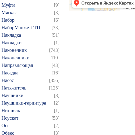
Муфта
[9]
Мягкая
[3]
Набор
[6]
НаборМанжетГТЦ
[33]
Накладка
[51]
Накладки
[1]
Наконечник
[743]
Наконечники
[119]
Направляющая
[43]
Насадка
[16]
Насос
[356]
Натяжитель
[125]
Наушники
[8]
Наушники-гарнитура
[2]
Ниппель
[1]
Ноускат
[53]
Оcь
[2]
Обвес
[3]