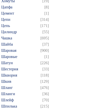
Хомуты
[19]
Цапфа
[8]
Цемент
[1]
Цепи
[314]
Цепь
[171]
Цилиндр
[55]
Чашка
[695]
Шайба
[37]
Шаровая
[900]
Шаровые
[1]
Шатун
[226]
Шестерня
[33]
Шкворня
[118]
Шкив
[129]
Шланг
[476]
Шланги
[36]
Шлейф
[70]
Шпилька
[215]