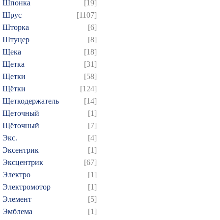
Шпонка
[19]
Шрус
[1107]
Шторка
[6]
Штуцер
[8]
Щека
[18]
Щетка
[31]
Щетки
[58]
Щётки
[124]
Щеткодержатель
[14]
Щеточный
[1]
Щёточный
[7]
Экс.
[4]
Эксентрик
[1]
Эксцентрик
[67]
Электро
[1]
Электромотор
[1]
Элемент
[5]
Эмблема
[1]