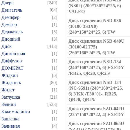
Дверь
[249]
(NS02) (200*130*24*25, 6)
Двигатель
[64]
VALEO
Демпфер
[2]
Диск сцепления NSD-036
Демфер
[1]
(30100-3S3X0)
Держатель
[5]
(240*150*24*25, 6) TW
Диодный
[3]
Диск сцепления NSD-049U
Диск
[418]
(30100-02T75)
(260*160*24*25, 6) TW
Дисконтная
[1]
Диффузор
[1]
Диск сцепления NSD-134
(240*160*24*25, 6) EXEDY
ДОМКРАТ
[1]
/RB25, QR20, QR25/
Жидкий
[5]
Диск сцепления NSD-134
Жидкость
[80]
(NC-9591) (240*160*24*25,
Жилет
[1]
6) NKK /T30 '01-. RB25,
Заглушка
[21]
QR20, QR25/
Задний
[528]
Диск сцепления SZD-042U
Зажим-клипса
[1]
(225*150*20*22, 4) EXEDY
Заклепка
[1]
Диск сцепления SZD-065U
Заливная
[4]
(SZ31) (225*150*21*29, 8)