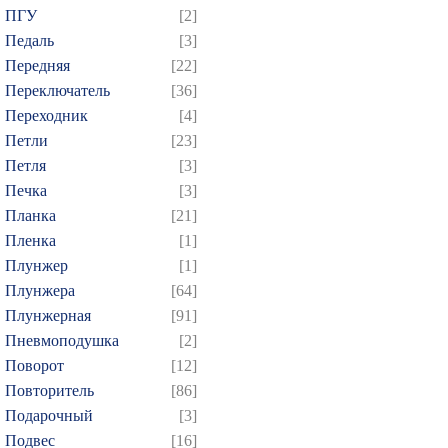
ПГУ
[2]
Педаль
[3]
Передняя
[22]
Переключатель
[36]
Переходник
[4]
Петли
[23]
Петля
[3]
Печка
[3]
Планка
[21]
Пленка
[1]
Плунжер
[1]
Плунжера
[64]
Плунжерная
[91]
Пневмоподушка
[2]
Поворот
[12]
Повторитель
[86]
Подарочный
[3]
Подвес
[16]