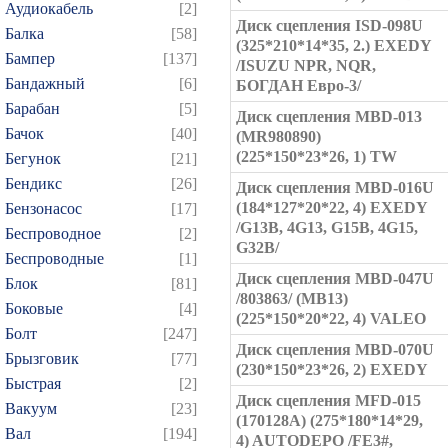
Аудиокабель
[2]
Диск сцепления ISD-098U
Балка
[58]
(325*210*14*35, 2.) EXEDY
Бампер
[137]
/ISUZU NPR, NQR,
Бандажный
[6]
БОГДАН Евро-3/
Барабан
[5]
Диск сцепления MBD-013
Бачок
[40]
(MR980890)
(225*150*23*26, 1) TW
Бегунок
[21]
Бендикс
[26]
Диск сцепления MBD-016U
(184*127*20*22, 4) EXEDY
Бензонасос
[17]
/G13B, 4G13, G15B, 4G15,
Беспроводное
[2]
G32B/
Беспроводные
[1]
Диск сцепления MBD-047U
Блок
[81]
/803863/ (MB13)
Боковые
[4]
(225*150*20*22, 4) VALEO
Болт
[247]
Диск сцепления MBD-070U
Брызговик
[77]
(230*150*23*26, 2) EXEDY
Быстрая
[2]
Диск сцепления MFD-015
Вакуум
[23]
(170128A) (275*180*14*29,
Вал
[194]
4) AUTODEPO /FE3#,