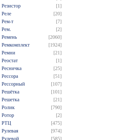
Резистор
[1]
Реле
[20]
Рем-т
[7]
Рем.
[2]
Ремень
[2060]
Ремкомплект
[1924]
Ремни
[21]
Реостат
[1]
Ресничка
[25]
Рессора
[51]
Рессорный
[107]
Решётка
[101]
Решетка
[21]
Ролик
[790]
Ротор
[2]
РТЦ
[475]
Рулевая
[974]
Рулевой
[585]