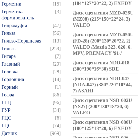
(184*127*20*22, 2) EXEDY
Герметик
[15]
Герметик-
[3]
Диск сцепления MZD-026U
формирователь
(MZ08) (215*150*22*24, 3)
VALEO
Гидромуфта
[47]
Гильза
[56]
Диск сцепления MZD-050U
Гильзо-Поршневая
[13]
(FD-28) (200*130*20*22, 2)
VALEO /Mazda 323, 626, 6,
Гильзы
[259]
MPV, PREMACY '91-/
Гитара
[7]
Диск сцепления NDD-018
Главный
[29]
(300*190*16*30) SDE
Головка
[28]
Диск сцепления NDD-047
Горловина
[14]
(NDA-047) (380*220*10*44,
Горный
[1]
7) ASAHI
Гофра
[86]
Диск сцепления NSD-002U
ГТЦ
[96]
(NS27) (200*130*18*20, 6)
ГУР
[34]
VALEO
ГЦC
[6]
Диск сцепления NSD-080U
ГЦС
[74]
(180*125*18*20, 6) EXEDY
Датчик
[969]
Диск сцепления NSD-026