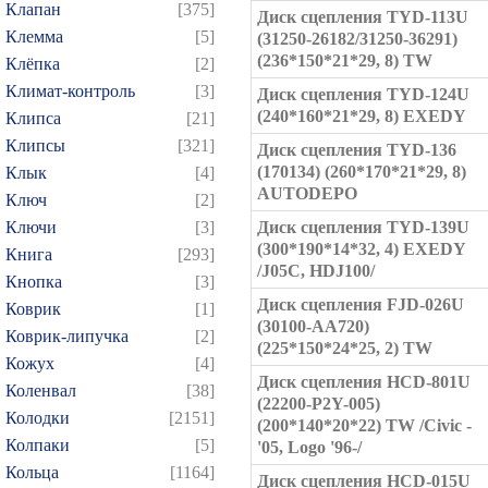
Клапан
[375]
Диск сцепления TYD-113U
Клемма
[5]
(31250-26182/31250-36291)
(236*150*21*29, 8) TW
Клёпка
[2]
Климат-контроль
[3]
Диск сцепления TYD-124U
(240*160*21*29, 8) EXEDY
Клипса
[21]
Клипсы
[321]
Диск сцепления TYD-136
(170134) (260*170*21*29, 8)
Клык
[4]
AUTODEPO
Ключ
[2]
Ключи
[3]
Диск сцепления TYD-139U
(300*190*14*32, 4) EXEDY
Книга
[293]
/J05C, HDJ100/
Кнопка
[3]
Диск сцепления FJD-026U
Коврик
[1]
(30100-AA720)
Коврик-липучка
[2]
(225*150*24*25, 2) TW
Кожух
[4]
Диск сцепления HCD-801U
Коленвал
[38]
(22200-P2Y-005)
Колодки
[2151]
(200*140*20*22) TW /Civic -
Колпаки
[5]
'05, Logo '96-/
Кольца
[1164]
Диск сцепления HCD-015U