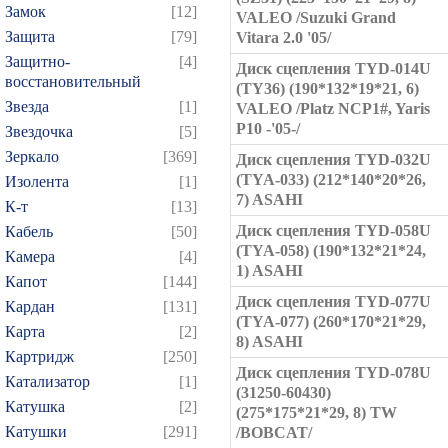
Замок
[12]
VALEO /Suzuki Grand
Защита
[79]
Vitara 2.0 '05/
Защитно-
[4]
Диск сцепления TYD-014U
восстановительный
(TY36) (190*132*19*21, 6)
Звезда
[1]
VALEO /Platz NCP1#, Yaris
P10 -'05-/
Звездочка
[5]
Зеркало
[369]
Диск сцепления TYD-032U
(TYA-033) (212*140*20*26,
Изолента
[1]
7) ASAHI
К-т
[13]
Диск сцепления TYD-058U
Кабель
[50]
(TYA-058) (190*132*21*24,
Камера
[4]
1) ASAHI
Капот
[144]
Диск сцепления TYD-077U
Кардан
[131]
(TYA-077) (260*170*21*29,
Карта
[2]
8) ASAHI
Картридж
[250]
Диск сцепления TYD-078U
Катализатор
[1]
(31250-60430)
Катушка
[2]
(275*175*21*29, 8) TW
Катушки
[291]
/BOBCAT/