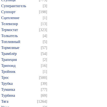
Суперантигель
[3]
Суппорт
[198]
Сцепление
[1]
Телевизор
[13]
Термостат
[323]
Толкатель
[4]
Топливный
[5]
Тормозные
[57]
Трамблёр
[54]
Трапеция
[2]
Трипоид
[16]
Тройник
[1]
Трос
[500]
Трубка
[39]
Туманка
[77]
Турбина
[69]
Тяга
[1264]