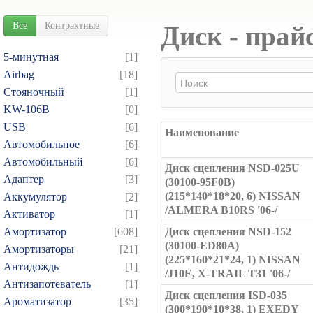
Все
Контрактные
Диск - прай
5-минутная
[1]
Airbag
[18]
Cтояночный
[1]
KW-106B
[0]
USB
[6]
Наименование
Автомобильное
[6]
Автомобильный
[6]
Диск сцепления NSD-025U
Адаптер
[3]
(30100-95F0B)
(215*140*18*20, 6) NISSAN
Аккумулятор
[2]
/ALMERA B10RS '06-/
Активатор
[1]
Амортизатор
[608]
Диск сцепления NSD-152
(30100-ED80A)
Амортизаторы
[21]
(225*160*21*24, 1) NISSAN
Антидождь
[1]
/J10E, X-TRAIL T31 '06-/
Антизапотеватель
[1]
Диск сцепления ISD-035
Ароматизатор
[35]
(300*190*10*38, 1) EXEDY