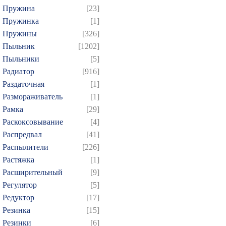
Пружина
[23]
Пружинка
[1]
Пружины
[326]
Пыльник
[1202]
Пыльники
[5]
Радиатор
[916]
Раздаточная
[1]
Размораживатель
[1]
Рамка
[29]
Раскоксовывание
[4]
Распредвал
[41]
Распылители
[226]
Растяжка
[1]
Расширительный
[9]
Регулятор
[5]
Редуктор
[17]
Резинка
[15]
Резинки
[6]