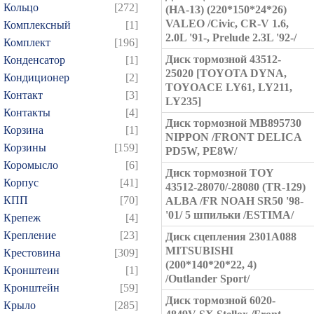
Кольцо
[272]
(HA-13) (220*150*24*26)
VALEO /Civic, CR-V 1.6,
Комплексный
[1]
2.0L '91-, Prelude 2.3L '92-/
Комплект
[196]
Диск тормозной 43512-
Конденсатор
[1]
25020 [TOYOTA DYNA,
Кондиционер
[2]
TOYOACE LY61, LY211,
Контакт
[3]
LY235]
Контакты
[4]
Диск тормозной MB895730
Корзина
[1]
NIPPON /FRONT DELICA
Корзины
[159]
PD5W, PE8W/
Коромысло
[6]
Диск тормозной TOY
Корпус
[41]
43512-28070/-28080 (TR-129)
КПП
[70]
ALBA /FR NOAH SR50 '98-
'01/ 5 шпильки /ESTIMA/
Крепеж
[4]
Крепление
[23]
Диск сцепления 2301A088
MITSUBISHI
Крестовина
[309]
(200*140*20*22, 4)
Кронштеин
[1]
/Outlander Sport/
Кронштейн
[59]
Диск тормозной 6020-
Крыло
[285]