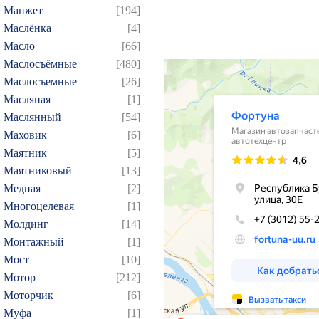
Манжет
[194]
Маслёнка
[4]
Масло
[66]
Маслосъёмные
[480]
Маслосъемные
[26]
Масляная
[1]
Маслянный
[54]
Маховик
[6]
Маятник
[5]
Маятниковый
[13]
Медная
[2]
Многоцелевая
[1]
Молдинг
[14]
Монтажный
[1]
Мост
[10]
Мотор
[212]
Моторчик
[6]
Муфа
[1]