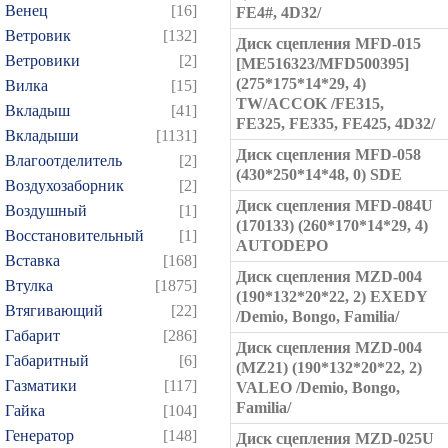
Венец
[16]
FE4#, 4D32/
Ветровик
[132]
Диск сцепления MFD-015
Ветровики
[2]
[ME516323/MFD500395]
(275*175*14*29, 4)
Вилка
[15]
TW/ACCOK /FE315,
Вкладыш
[41]
FE325, FE335, FE425, 4D32/
Вкладыши
[1131]
Диск сцепления MFD-058
Влагоотделитель
[2]
(430*250*14*48, 0) SDE
Воздухозаборник
[2]
Диск сцепления MFD-084U
Воздушный
[1]
(170133) (260*170*14*29, 4)
Восстановительный
[1]
AUTODEPO
Вставка
[168]
Диск сцепления MZD-004
Втулка
[1875]
(190*132*20*22, 2) EXEDY
Втягивающий
[22]
/Demio, Bongo, Familia/
Габарит
[286]
Диск сцепления MZD-004
Габаритный
[6]
(MZ21) (190*132*20*22, 2)
Газматики
[117]
VALEO /Demio, Bongo,
Familia/
Гайка
[104]
Генератор
[148]
Диск сцепления MZD-025U