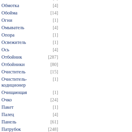
Обмотка
[4]
Обойма
[14]
Огни
[1]
Омыватель
[4]
Опора
[1]
Освежитель
[1]
Ось
[4]
Отбойник
[287]
Отбойники
[80]
Очиститель
[15]
Очиститель-
[1]
кодиционер
Очищающая
[1]
Очко
[24]
Пакет
[1]
Палец
[4]
Панель
[61]
Патрубок
[248]