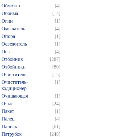
Обмотка
[4]
Обойма
[14]
Огни
[1]
Омыватель
[4]
Опора
[1]
Освежитель
[1]
Ось
[4]
Отбойник
[287]
Отбойники
[80]
Очиститель
[15]
Очиститель-
[1]
кодиционер
Очищающая
[1]
Очко
[24]
Пакет
[1]
Палец
[4]
Панель
[61]
Патрубок
[248]