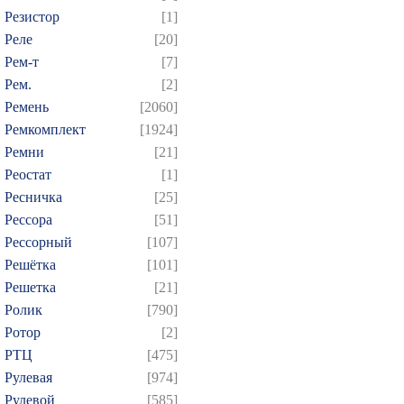
Резистор
[1]
Реле
[20]
Рем-т
[7]
Рем.
[2]
Ремень
[2060]
Ремкомплект
[1924]
Ремни
[21]
Реостат
[1]
Ресничка
[25]
Рессора
[51]
Рессорный
[107]
Решётка
[101]
Решетка
[21]
Ролик
[790]
Ротор
[2]
РТЦ
[475]
Рулевая
[974]
Рулевой
[585]