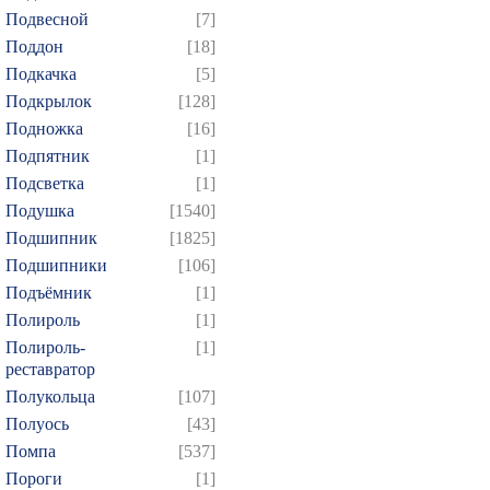
Подвесной
[7]
Поддон
[18]
Подкачка
[5]
Подкрылок
[128]
Подножка
[16]
Подпятник
[1]
Подсветка
[1]
Подушка
[1540]
Подшипник
[1825]
Подшипники
[106]
Подъёмник
[1]
Полироль
[1]
Полироль-
[1]
реставратор
Полукольца
[107]
Полуось
[43]
Помпа
[537]
Пороги
[1]