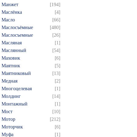
Манжет
[194]
Маслёнка
[4]
Масло
[66]
Маслосъёмные
[480]
Маслосъемные
[26]
Масляная
[1]
Маслянный
[54]
Маховик
[6]
Маятник
[5]
Маятниковый
[13]
Медная
[2]
Многоцелевая
[1]
Молдинг
[14]
Монтажный
[1]
Мост
[10]
Мотор
[212]
Моторчик
[6]
Муфа
[1]