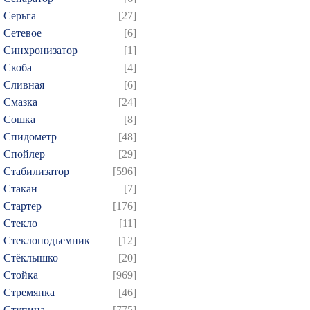
Серьга
[27]
Сетевое
[6]
Синхронизатор
[1]
Скоба
[4]
Сливная
[6]
Смазка
[24]
Сошка
[8]
Спидометр
[48]
Спойлер
[29]
Стабилизатор
[596]
Стакан
[7]
Стартер
[176]
Стекло
[11]
Стеклоподъемник
[12]
Стёклышко
[20]
Стойка
[969]
Стремянка
[46]
Ступица
[775]