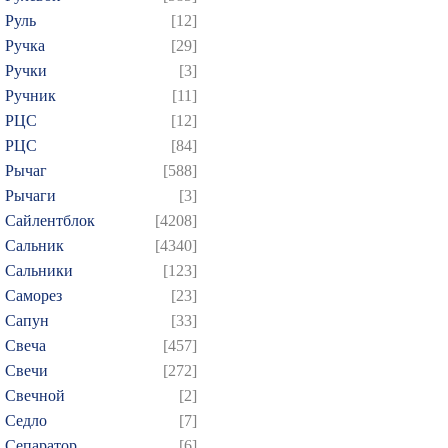
Руль
[12]
Ручка
[29]
Ручки
[3]
Ручник
[11]
РЦC
[12]
РЦС
[84]
Рычаг
[588]
Рычаги
[3]
Сайлентблок
[4208]
Сальник
[4340]
Сальники
[123]
Саморез
[23]
Сапун
[33]
Свеча
[457]
Свечи
[272]
Свечной
[2]
Седло
[7]
Сепаратор
[6]