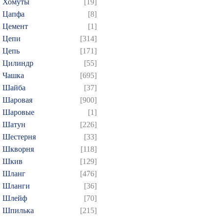
Хомуты
[19]
Цапфа
[8]
Цемент
[1]
Цепи
[314]
Цепь
[171]
Цилиндр
[55]
Чашка
[695]
Шайба
[37]
Шаровая
[900]
Шаровые
[1]
Шатун
[226]
Шестерня
[33]
Шкворня
[118]
Шкив
[129]
Шланг
[476]
Шланги
[36]
Шлейф
[70]
Шпилька
[215]