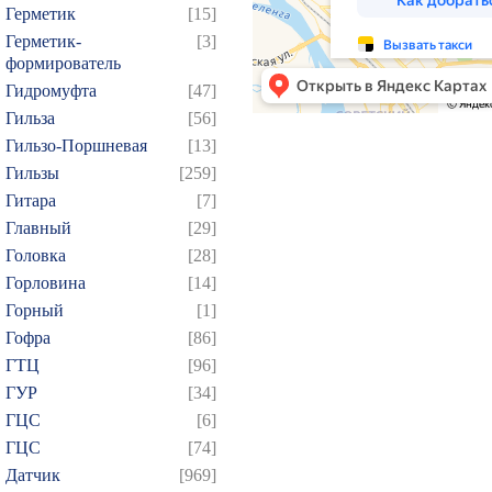
Герметик
[15]
Герметик-
[3]
формирователь
Гидромуфта
[47]
Гильза
[56]
Гильзо-Поршневая
[13]
Гильзы
[259]
Гитара
[7]
Главный
[29]
Головка
[28]
Горловина
[14]
Горный
[1]
Гофра
[86]
ГТЦ
[96]
ГУР
[34]
ГЦC
[6]
ГЦС
[74]
Датчик
[969]