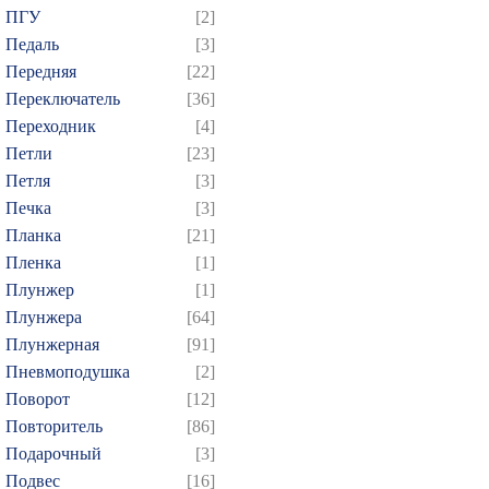
ПГУ
[2]
Педаль
[3]
Передняя
[22]
Переключатель
[36]
Переходник
[4]
Петли
[23]
Петля
[3]
Печка
[3]
Планка
[21]
Пленка
[1]
Плунжер
[1]
Плунжера
[64]
Плунжерная
[91]
Пневмоподушка
[2]
Поворот
[12]
Повторитель
[86]
Подарочный
[3]
Подвес
[16]