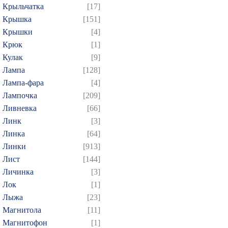
Крыльчатка
[17]
Крышка
[151]
Крышки
[4]
Крюк
[1]
Кулак
[9]
Лампа
[128]
Лампа-фара
[4]
Лампочка
[209]
Ливневка
[66]
Линк
[3]
Линка
[64]
Линки
[913]
Лист
[144]
Личинка
[3]
Лок
[1]
Лыжа
[23]
Магнитола
[11]
Магнитофон
[1]