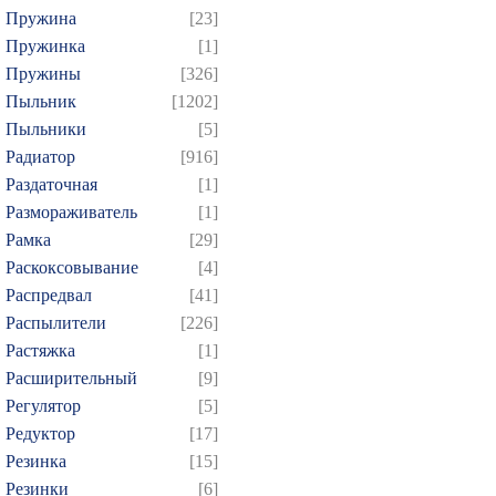
Пружина
[23]
Пружинка
[1]
Пружины
[326]
Пыльник
[1202]
Пыльники
[5]
Радиатор
[916]
Раздаточная
[1]
Размораживатель
[1]
Рамка
[29]
Раскоксовывание
[4]
Распредвал
[41]
Распылители
[226]
Растяжка
[1]
Расширительный
[9]
Регулятор
[5]
Редуктор
[17]
Резинка
[15]
Резинки
[6]