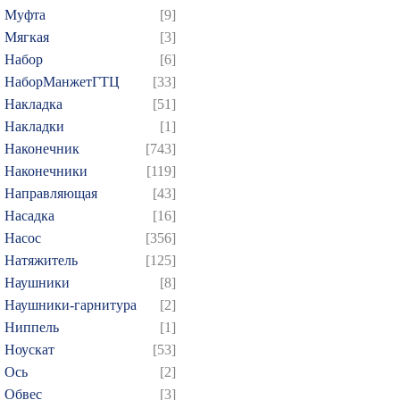
Муфта
[9]
Мягкая
[3]
Набор
[6]
НаборМанжетГТЦ
[33]
Накладка
[51]
Накладки
[1]
Наконечник
[743]
Наконечники
[119]
Направляющая
[43]
Насадка
[16]
Насос
[356]
Натяжитель
[125]
Наушники
[8]
Наушники-гарнитура
[2]
Ниппель
[1]
Ноускат
[53]
Оcь
[2]
Обвес
[3]