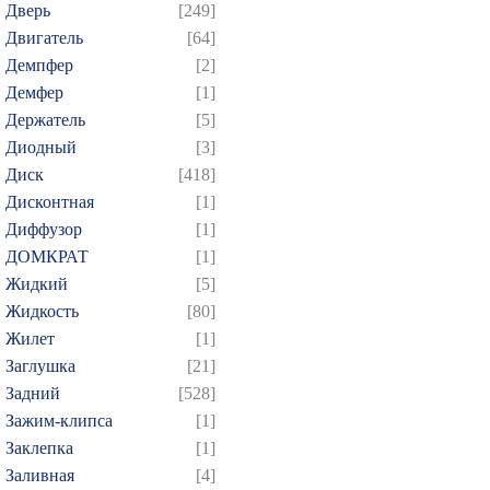
Дверь
[249]
Двигатель
[64]
Демпфер
[2]
Демфер
[1]
Держатель
[5]
Диодный
[3]
Диск
[418]
Дисконтная
[1]
Диффузор
[1]
ДОМКРАТ
[1]
Жидкий
[5]
Жидкость
[80]
Жилет
[1]
Заглушка
[21]
Задний
[528]
Зажим-клипса
[1]
Заклепка
[1]
Заливная
[4]