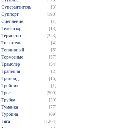
Суперантигель
[3]
Суппорт
[198]
Сцепление
[1]
Телевизор
[13]
Термостат
[323]
Толкатель
[4]
Топливный
[5]
Тормозные
[57]
Трамблёр
[54]
Трапеция
[2]
Трипоид
[16]
Тройник
[1]
Трос
[500]
Трубка
[39]
Туманка
[77]
Турбина
[69]
Тяга
[1264]