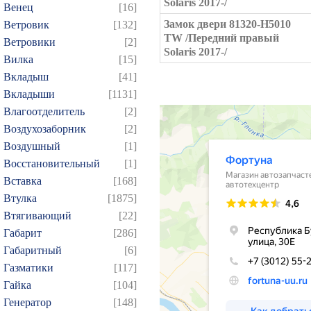
Solaris 2017-/
Венец
[16]
Замок двери 81320-H5010
Ветровик
[132]
TW /Передний правый
Ветровики
[2]
Solaris 2017-/
Вилка
[15]
Вкладыш
[41]
Вкладыши
[1131]
Влагоотделитель
[2]
Воздухозаборник
[2]
Воздушный
[1]
Восстановительный
[1]
Вставка
[168]
Втулка
[1875]
Втягивающий
[22]
Габарит
[286]
Габаритный
[6]
Газматики
[117]
Гайка
[104]
Генератор
[148]