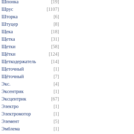
Шпонка
[19]
Шрус
[1107]
Шторка
[6]
Штуцер
[8]
Щека
[18]
Щетка
[31]
Щетки
[58]
Щётки
[124]
Щеткодержатель
[14]
Щеточный
[1]
Щёточный
[7]
Экс.
[4]
Эксентрик
[1]
Эксцентрик
[67]
Электро
[1]
Электромотор
[1]
Элемент
[5]
Эмблема
[1]