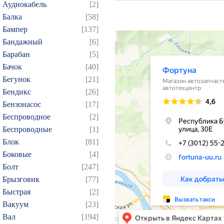
Аудиокабель
[2]
Балка
[58]
Бампер
[137]
Бандажный
[6]
Барабан
[5]
Бачок
[40]
Бегунок
[21]
Бендикс
[26]
Бензонасос
[17]
Беспроводное
[2]
Беспроводные
[1]
Блок
[81]
Боковые
[4]
Болт
[247]
Брызговик
[77]
Быстрая
[2]
Вакуум
[23]
Вал
[194]