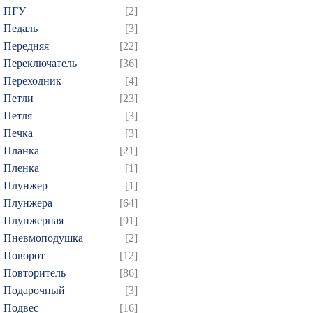
ПГУ
[2]
Педаль
[3]
Передняя
[22]
Переключатель
[36]
Переходник
[4]
Петли
[23]
Петля
[3]
Печка
[3]
Планка
[21]
Пленка
[1]
Плунжер
[1]
Плунжера
[64]
Плунжерная
[91]
Пневмоподушка
[2]
Поворот
[12]
Повторитель
[86]
Подарочный
[3]
Подвес
[16]