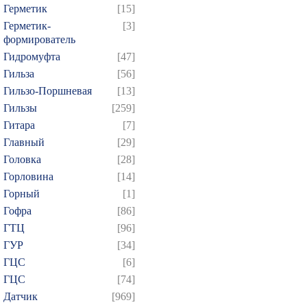
Герметик
[15]
Герметик-
[3]
формирователь
Гидромуфта
[47]
Гильза
[56]
Гильзо-Поршневая
[13]
Гильзы
[259]
Гитара
[7]
Главный
[29]
Головка
[28]
Горловина
[14]
Горный
[1]
Гофра
[86]
ГТЦ
[96]
ГУР
[34]
ГЦC
[6]
ГЦС
[74]
Датчик
[969]