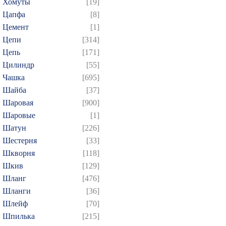
Хомуты
[19]
Цапфа
[8]
Цемент
[1]
Цепи
[314]
Цепь
[171]
Цилиндр
[55]
Чашка
[695]
Шайба
[37]
Шаровая
[900]
Шаровые
[1]
Шатун
[226]
Шестерня
[33]
Шкворня
[118]
Шкив
[129]
Шланг
[476]
Шланги
[36]
Шлейф
[70]
Шпилька
[215]