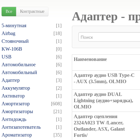
Все
Контрактные
Адаптер - п
5-минутная
[1]
Airbag
[18]
Cтояночный
[1]
KW-106B
[0]
USB
[6]
Наименование
Автомобильное
[6]
Автомобильный
[6]
Адаптер аудио USB Type-C
Адаптер
[3]
- AUX (3.5mm), OLMIO
Аккумулятор
[2]
Адаптер аудио DUAL
Активатор
[1]
Lightning (аудио+зарядка),
Амортизатор
[608]
OLMIO
Амортизаторы
[21]
Адаптер сцепления
Антидождь
[1]
2324A023 TW /Lancer,
Антизапотеватель
[1]
Outlander, ASX, Galant
Ароматизатор
[35]
Fortis/