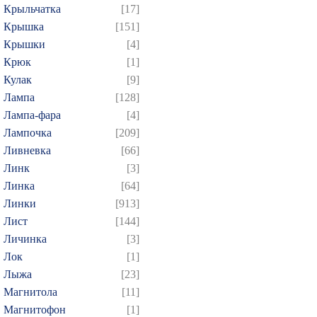
Крыльчатка
[17]
Крышка
[151]
Крышки
[4]
Крюк
[1]
Кулак
[9]
Лампа
[128]
Лампа-фара
[4]
Лампочка
[209]
Ливневка
[66]
Линк
[3]
Линка
[64]
Линки
[913]
Лист
[144]
Личинка
[3]
Лок
[1]
Лыжа
[23]
Магнитола
[11]
Магнитофон
[1]