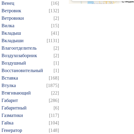
Венец
[16]
Ветровик
[132]
Ветровики
[2]
Вилка
[15]
Вкладыш
[41]
Вкладыши
[1131]
Влагоотделитель
[2]
Воздухозаборник
[2]
Воздушный
[1]
Восстановительный
[1]
Вставка
[168]
Втулка
[1875]
Втягивающий
[22]
Габарит
[286]
Габаритный
[6]
Газматики
[117]
Гайка
[104]
Генератор
[148]