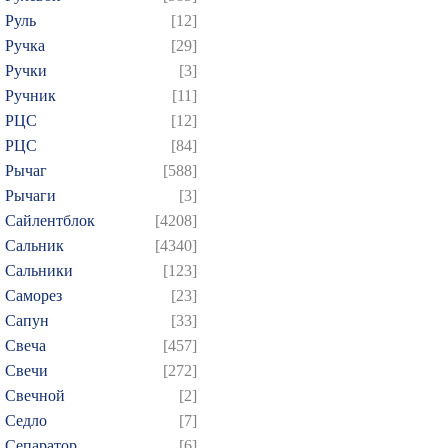
Руль
[12]
Ручка
[29]
Ручки
[3]
Ручник
[11]
РЦC
[12]
РЦС
[84]
Рычаг
[588]
Рычаги
[3]
Сайлентблок
[4208]
Сальник
[4340]
Сальники
[123]
Саморез
[23]
Сапун
[33]
Свеча
[457]
Свечи
[272]
Свечной
[2]
Седло
[7]
Сепаратор
[6]