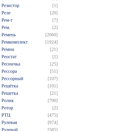
Резистор
[1]
Реле
[20]
Рем-т
[7]
Рем.
[2]
Ремень
[2060]
Ремкомплект
[1924]
Ремни
[21]
Реостат
[1]
Ресничка
[25]
Рессора
[51]
Рессорный
[107]
Решётка
[101]
Решетка
[21]
Ролик
[790]
Ротор
[2]
РТЦ
[475]
Рулевая
[974]
Рулевой
[585]