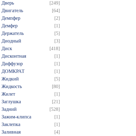
Дверь
[249]
Двигатель
[64]
Демпфер
[2]
Демфер
[1]
Держатель
[5]
Диодный
[3]
Диск
[418]
Дисконтная
[1]
Диффузор
[1]
ДОМКРАТ
[1]
Жидкий
[5]
Жидкость
[80]
Жилет
[1]
Заглушка
[21]
Задний
[528]
Зажим-клипса
[1]
Заклепка
[1]
Заливная
[4]