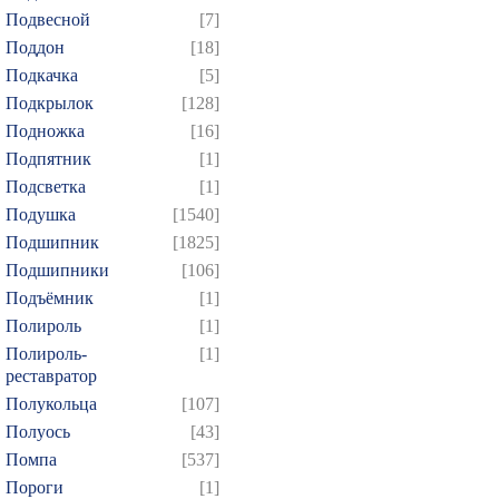
Подвесной
[7]
Поддон
[18]
Подкачка
[5]
Подкрылок
[128]
Подножка
[16]
Подпятник
[1]
Подсветка
[1]
Подушка
[1540]
Подшипник
[1825]
Подшипники
[106]
Подъёмник
[1]
Полироль
[1]
Полироль-
[1]
реставратор
Полукольца
[107]
Полуось
[43]
Помпа
[537]
Пороги
[1]