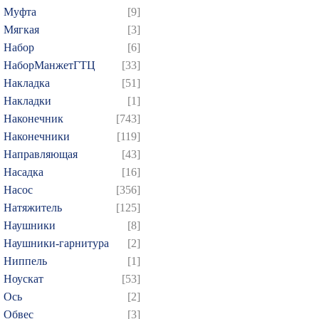
Муфта
[9]
Мягкая
[3]
Набор
[6]
НаборМанжетГТЦ
[33]
Накладка
[51]
Накладки
[1]
Наконечник
[743]
Наконечники
[119]
Направляющая
[43]
Насадка
[16]
Насос
[356]
Натяжитель
[125]
Наушники
[8]
Наушники-гарнитура
[2]
Ниппель
[1]
Ноускат
[53]
Оcь
[2]
Обвес
[3]