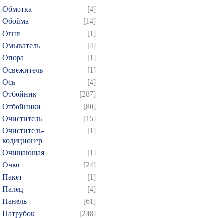
Обмотка
[4]
Обойма
[14]
Огни
[1]
Омыватель
[4]
Опора
[1]
Освежитель
[1]
Ось
[4]
Отбойник
[287]
Отбойники
[80]
Очиститель
[15]
Очиститель-
[1]
кодиционер
Очищающая
[1]
Очко
[24]
Пакет
[1]
Палец
[4]
Панель
[61]
Патрубок
[248]