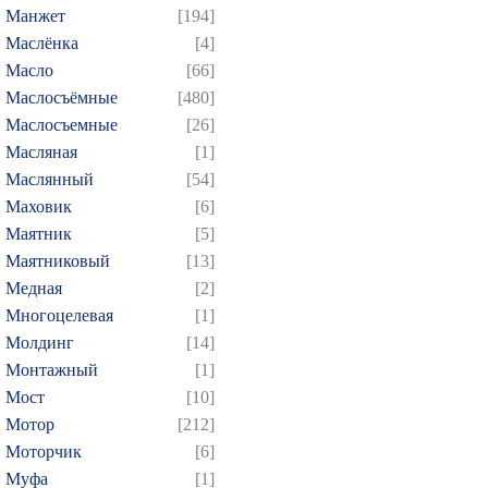
Манжет
[194]
Маслёнка
[4]
Масло
[66]
Маслосъёмные
[480]
Маслосъемные
[26]
Масляная
[1]
Маслянный
[54]
Маховик
[6]
Маятник
[5]
Маятниковый
[13]
Медная
[2]
Многоцелевая
[1]
Молдинг
[14]
Монтажный
[1]
Мост
[10]
Мотор
[212]
Моторчик
[6]
Муфа
[1]