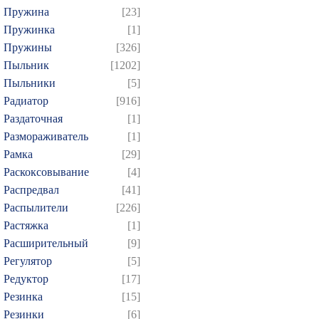
Пружина
[23]
Пружинка
[1]
Пружины
[326]
Пыльник
[1202]
Пыльники
[5]
Радиатор
[916]
Раздаточная
[1]
Размораживатель
[1]
Рамка
[29]
Раскоксовывание
[4]
Распредвал
[41]
Распылители
[226]
Растяжка
[1]
Расширительный
[9]
Регулятор
[5]
Редуктор
[17]
Резинка
[15]
Резинки
[6]