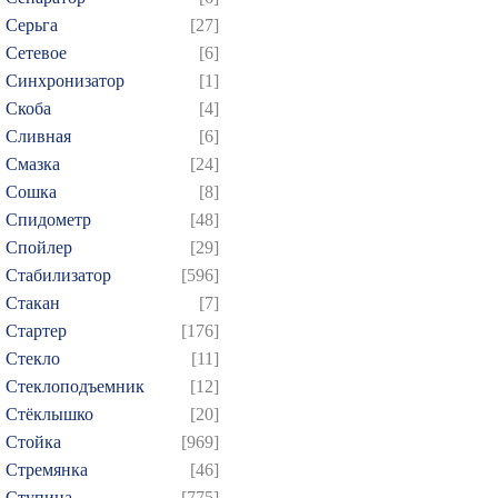
Серьга
[27]
Сетевое
[6]
Синхронизатор
[1]
Скоба
[4]
Сливная
[6]
Смазка
[24]
Сошка
[8]
Спидометр
[48]
Спойлер
[29]
Стабилизатор
[596]
Стакан
[7]
Стартер
[176]
Стекло
[11]
Стеклоподъемник
[12]
Стёклышко
[20]
Стойка
[969]
Стремянка
[46]
Ступица
[775]