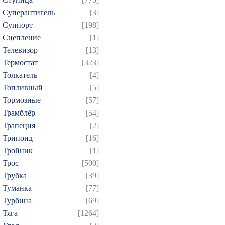
Суперантигель
[3]
Суппорт
[198]
Сцепление
[1]
Телевизор
[13]
Термостат
[323]
Толкатель
[4]
Топливный
[5]
Тормозные
[57]
Трамблёр
[54]
Трапеция
[2]
Трипоид
[16]
Тройник
[1]
Трос
[500]
Трубка
[39]
Туманка
[77]
Турбина
[69]
Тяга
[1264]