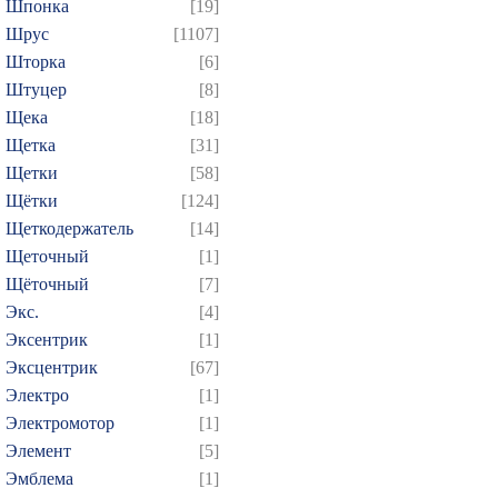
Шпонка
[19]
Шрус
[1107]
Шторка
[6]
Штуцер
[8]
Щека
[18]
Щетка
[31]
Щетки
[58]
Щётки
[124]
Щеткодержатель
[14]
Щеточный
[1]
Щёточный
[7]
Экс.
[4]
Эксентрик
[1]
Эксцентрик
[67]
Электро
[1]
Электромотор
[1]
Элемент
[5]
Эмблема
[1]