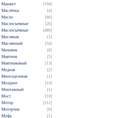
Манжет
[194]
Маслёнка
[4]
Масло
[66]
Маслосъемные
[26]
Маслосъёмные
[480]
Масляная
[1]
Маслянный
[54]
Маховик
[6]
Маятник
[5]
Маятниковый
[13]
Медная
[2]
Многоцелевая
[1]
Молдинг
[14]
Монтажный
[1]
Мост
[10]
Мотор
[212]
Моторчик
[6]
Муфа
[1]