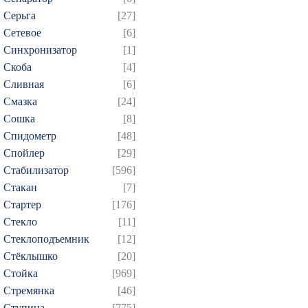
Серьга
[27]
Сетевое
[6]
Синхронизатор
[1]
Скоба
[4]
Сливная
[6]
Смазка
[24]
Сошка
[8]
Спидометр
[48]
Спойлер
[29]
Стабилизатор
[596]
Стакан
[7]
Стартер
[176]
Стекло
[11]
Стеклоподъемник
[12]
Стёклышко
[20]
Стойка
[969]
Стремянка
[46]
Ступица
[775]