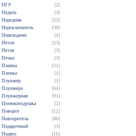
ПГУ
[2]
Педаль
[3]
Передняя
[22]
Переключатель
[36]
Переходник
[4]
Петли
[23]
Петля
[3]
Печка
[3]
Планка
[21]
Пленка
[1]
Плунжер
[1]
Плунжера
[64]
Плунжерная
[91]
Пневмоподушка
[2]
Поворот
[12]
Повторитель
[86]
Подарочный
[3]
Подвес
[16]