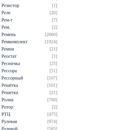
Резистор
[1]
Реле
[20]
Рем-т
[7]
Рем.
[2]
Ремень
[2060]
Ремкомплект
[1924]
Ремни
[21]
Реостат
[1]
Ресничка
[25]
Рессора
[51]
Рессорный
[107]
Решётка
[101]
Решетка
[21]
Ролик
[790]
Ротор
[2]
РТЦ
[475]
Рулевая
[974]
Рулевой
[585]