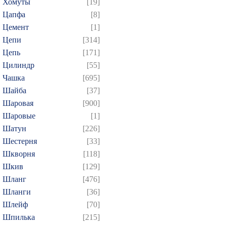
Хомуты
[19]
Цапфа
[8]
Цемент
[1]
Цепи
[314]
Цепь
[171]
Цилиндр
[55]
Чашка
[695]
Шайба
[37]
Шаровая
[900]
Шаровые
[1]
Шатун
[226]
Шестерня
[33]
Шкворня
[118]
Шкив
[129]
Шланг
[476]
Шланги
[36]
Шлейф
[70]
Шпилька
[215]