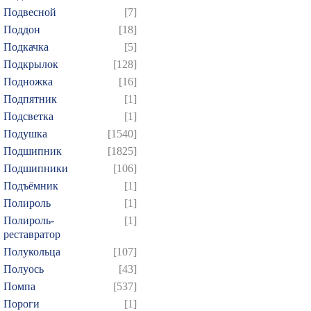
Подвесной
[7]
Поддон
[18]
Подкачка
[5]
Подкрылок
[128]
Подножка
[16]
Подпятник
[1]
Подсветка
[1]
Подушка
[1540]
Подшипник
[1825]
Подшипники
[106]
Подъёмник
[1]
Полироль
[1]
Полироль-
[1]
реставратор
Полукольца
[107]
Полуось
[43]
Помпа
[537]
Пороги
[1]