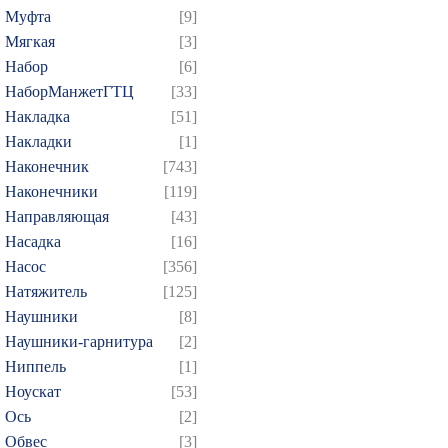
Муфта
[9]
Мягкая
[3]
Набор
[6]
НаборМанжетГТЦ
[33]
Накладка
[51]
Накладки
[1]
Наконечник
[743]
Наконечники
[119]
Направляющая
[43]
Насадка
[16]
Насос
[356]
Натяжитель
[125]
Наушники
[8]
Наушники-гарнитура
[2]
Ниппель
[1]
Ноускат
[53]
Оcь
[2]
Обвес
[3]