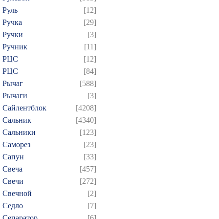
Руль
[12]
Ручка
[29]
Ручки
[3]
Ручник
[11]
РЦC
[12]
РЦС
[84]
Рычаг
[588]
Рычаги
[3]
Сайлентблок
[4208]
Сальник
[4340]
Сальники
[123]
Саморез
[23]
Сапун
[33]
Свеча
[457]
Свечи
[272]
Свечной
[2]
Седло
[7]
Сепаратор
[6]