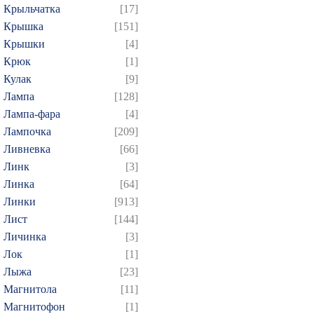
Крыльчатка
[17]
Крышка
[151]
Крышки
[4]
Крюк
[1]
Кулак
[9]
Лампа
[128]
Лампа-фара
[4]
Лампочка
[209]
Ливневка
[66]
Линк
[3]
Линка
[64]
Линки
[913]
Лист
[144]
Личинка
[3]
Лок
[1]
Лыжа
[23]
Магнитола
[11]
Магнитофон
[1]