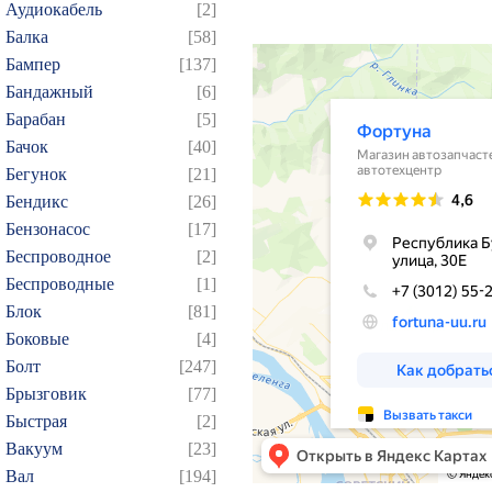
Аудиокабель
[2]
Балка
[58]
Бампер
[137]
Бандажный
[6]
Барабан
[5]
Бачок
[40]
Бегунок
[21]
Бендикс
[26]
Бензонасос
[17]
Беспроводное
[2]
Беспроводные
[1]
Блок
[81]
Боковые
[4]
Болт
[247]
Брызговик
[77]
Быстрая
[2]
Вакуум
[23]
Вал
[194]