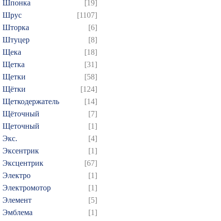
Шпонка
[19]
Шрус
[1107]
Шторка
[6]
Штуцер
[8]
Щека
[18]
Щетка
[31]
Щетки
[58]
Щётки
[124]
Щеткодержатель
[14]
Щёточный
[7]
Щеточный
[1]
Экс.
[4]
Эксентрик
[1]
Эксцентрик
[67]
Электро
[1]
Электромотор
[1]
Элемент
[5]
Эмблема
[1]