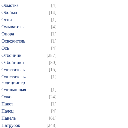
Обмотка
[4]
Обойма
[14]
Огни
[1]
Омыватель
[4]
Опора
[1]
Освежитель
[1]
Ось
[4]
Отбойник
[287]
Отбойники
[80]
Очиститель
[15]
Очиститель-
[1]
кодиционер
Очищающая
[1]
Очко
[24]
Пакет
[1]
Палец
[4]
Панель
[61]
Патрубок
[248]