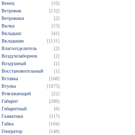
Венец
[16]
Ветровик
[132]
Ветровики
[2]
Вилка
[15]
Вкладыш
[41]
Вкладыши
[1131]
Влагоотделитель
[2]
Воздухозаборник
[2]
Воздушный
[1]
Восстановительный
[1]
Вставка
[168]
Втулка
[1875]
Втягивающий
[22]
Габарит
[286]
Габаритный
[6]
Газматики
[117]
Гайка
[104]
Генератор
[148]