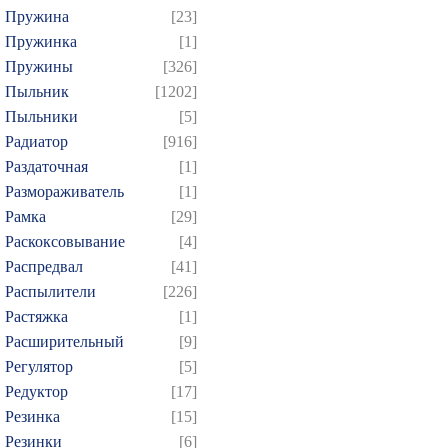
Пружина
[23]
Пружинка
[1]
Пружины
[326]
Пыльник
[1202]
Пыльники
[5]
Радиатор
[916]
Раздаточная
[1]
Размораживатель
[1]
Рамка
[29]
Раскоксовывание
[4]
Распредвал
[41]
Распылители
[226]
Растяжка
[1]
Расширительный
[9]
Регулятор
[5]
Редуктор
[17]
Резинка
[15]
Резинки
[6]