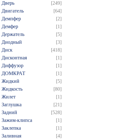
Дверь
[249]
Двигатель
[64]
Демпфер
[2]
Демфер
[1]
Держатель
[5]
Диодный
[3]
Диск
[418]
Дисконтная
[1]
Диффузор
[1]
ДОМКРАТ
[1]
Жидкий
[5]
Жидкость
[80]
Жилет
[1]
Заглушка
[21]
Задний
[528]
Зажим-клипса
[1]
Заклепка
[1]
Заливная
[4]