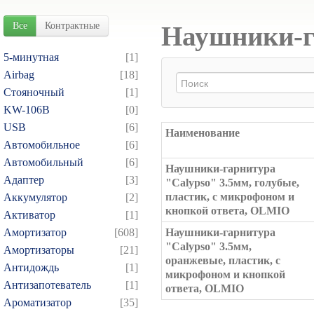
Все
Контрактные
Наушники-г
5-минутная
[1]
Airbag
[18]
Cтояночный
[1]
KW-106B
[0]
USB
[6]
Наименование
Автомобильное
[6]
Автомобильный
[6]
Наушники-гарнитура
Адаптер
[3]
"Calypso" 3.5мм, голубые,
пластик, с микрофоном и
Аккумулятор
[2]
кнопкой ответа, OLMIO
Активатор
[1]
Амортизатор
[608]
Наушники-гарнитура
"Calypso" 3.5мм,
Амортизаторы
[21]
оранжевые, пластик, с
Антидождь
[1]
микрофоном и кнопкой
Антизапотеватель
[1]
ответа, OLMIO
Ароматизатор
[35]