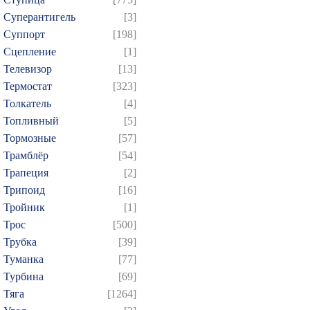
Суперантигель
[3]
Суппорт
[198]
Сцепление
[1]
Телевизор
[13]
Термостат
[323]
Толкатель
[4]
Топливный
[5]
Тормозные
[57]
Трамблёр
[54]
Трапеция
[2]
Трипоид
[16]
Тройник
[1]
Трос
[500]
Трубка
[39]
Туманка
[77]
Турбина
[69]
Тяга
[1264]