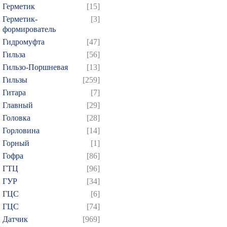
Герметик
[15]
Герметик-
[3]
формирователь
Гидромуфта
[47]
Гильза
[56]
Гильзо-Поршневая
[13]
Гильзы
[259]
Гитара
[7]
Главный
[29]
Головка
[28]
Горловина
[14]
Горный
[1]
Гофра
[86]
ГТЦ
[96]
ГУР
[34]
ГЦC
[6]
ГЦС
[74]
Датчик
[969]