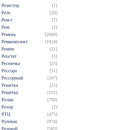
Резистор
[1]
Реле
[20]
Рем-т
[7]
Рем.
[2]
Ремень
[2060]
Ремкомплект
[1924]
Ремни
[21]
Реостат
[1]
Ресничка
[25]
Рессора
[51]
Рессорный
[107]
Решетка
[21]
Решётка
[101]
Ролик
[790]
Ротор
[2]
РТЦ
[475]
Рулевая
[974]
Рулевой
[585]