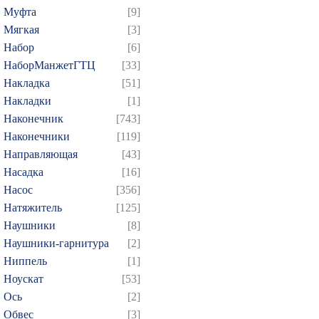
Муфта
[9]
Мягкая
[3]
Набор
[6]
НаборМанжетГТЦ
[33]
Накладка
[51]
Накладки
[1]
Наконечник
[743]
Наконечники
[119]
Направляющая
[43]
Насадка
[16]
Насос
[356]
Натяжитель
[125]
Наушники
[8]
Наушники-гарнитура
[2]
Ниппель
[1]
Ноускат
[53]
Оcь
[2]
Обвес
[3]