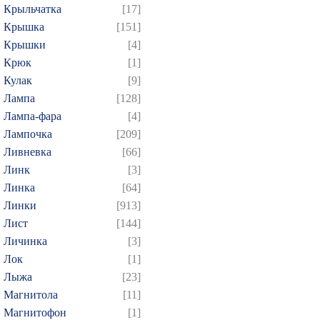
Крыльчатка
[17]
Крышка
[151]
Крышки
[4]
Крюк
[1]
Кулак
[9]
Лампа
[128]
Лампа-фара
[4]
Лампочка
[209]
Ливневка
[66]
Линк
[3]
Линка
[64]
Линки
[913]
Лист
[144]
Личинка
[3]
Лок
[1]
Лыжа
[23]
Магнитола
[11]
Магнитофон
[1]