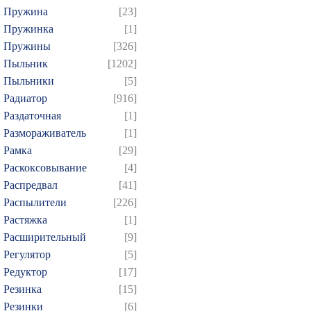
Пружина
[23]
Пружинка
[1]
Пружины
[326]
Пыльник
[1202]
Пыльники
[5]
Радиатор
[916]
Раздаточная
[1]
Размораживатель
[1]
Рамка
[29]
Раскоксовывание
[4]
Распредвал
[41]
Распылители
[226]
Растяжка
[1]
Расширительный
[9]
Регулятор
[5]
Редуктор
[17]
Резинка
[15]
Резинки
[6]