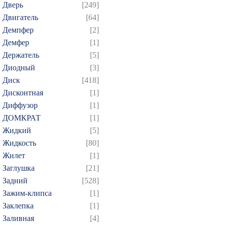
Дверь
[249]
Двигатель
[64]
Демпфер
[2]
Демфер
[1]
Держатель
[5]
Диодный
[3]
Диск
[418]
Дисконтная
[1]
Диффузор
[1]
ДОМКРАТ
[1]
Жидкий
[5]
Жидкость
[80]
Жилет
[1]
Заглушка
[21]
Задний
[528]
Зажим-клипса
[1]
Заклепка
[1]
Заливная
[4]