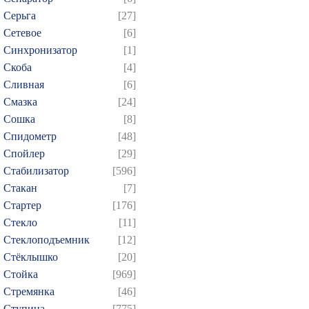
Серьга
[27]
Сетевое
[6]
Синхронизатор
[1]
Скоба
[4]
Сливная
[6]
Смазка
[24]
Сошка
[8]
Спидометр
[48]
Спойлер
[29]
Стабилизатор
[596]
Стакан
[7]
Стартер
[176]
Стекло
[11]
Стеклоподъемник
[12]
Стёклышко
[20]
Стойка
[969]
Стремянка
[46]
Ступица
[775]