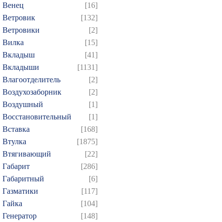
Венец
[16]
Ветровик
[132]
Ветровики
[2]
Вилка
[15]
Вкладыш
[41]
Вкладыши
[1131]
Влагоотделитель
[2]
Воздухозаборник
[2]
Воздушный
[1]
Восстановительный
[1]
Вставка
[168]
Втулка
[1875]
Втягивающий
[22]
Габарит
[286]
Габаритный
[6]
Газматики
[117]
Гайка
[104]
Генератор
[148]