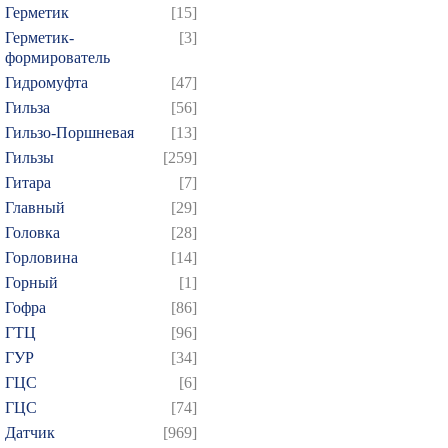
Герметик
[15]
Герметик-
[3]
формирователь
Гидромуфта
[47]
Гильза
[56]
Гильзо-Поршневая
[13]
Гильзы
[259]
Гитара
[7]
Главный
[29]
Головка
[28]
Горловина
[14]
Горный
[1]
Гофра
[86]
ГТЦ
[96]
ГУР
[34]
ГЦC
[6]
ГЦС
[74]
Датчик
[969]