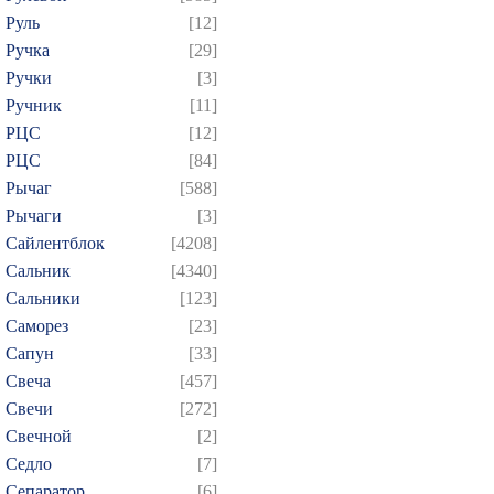
Руль
[12]
Ручка
[29]
Ручки
[3]
Ручник
[11]
РЦC
[12]
РЦС
[84]
Рычаг
[588]
Рычаги
[3]
Сайлентблок
[4208]
Сальник
[4340]
Сальники
[123]
Саморез
[23]
Сапун
[33]
Свеча
[457]
Свечи
[272]
Свечной
[2]
Седло
[7]
Сепаратор
[6]