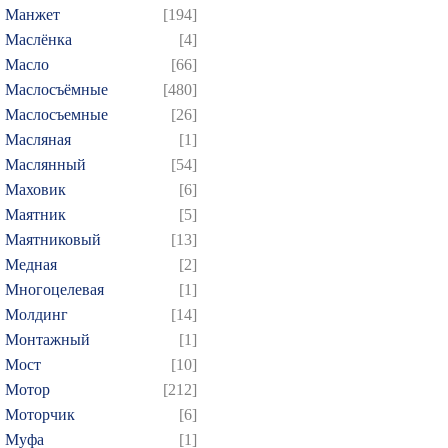
Манжет
[194]
Маслёнка
[4]
Масло
[66]
Маслосъёмные
[480]
Маслосъемные
[26]
Масляная
[1]
Маслянный
[54]
Маховик
[6]
Маятник
[5]
Маятниковый
[13]
Медная
[2]
Многоцелевая
[1]
Молдинг
[14]
Монтажный
[1]
Мост
[10]
Мотор
[212]
Моторчик
[6]
Муфа
[1]