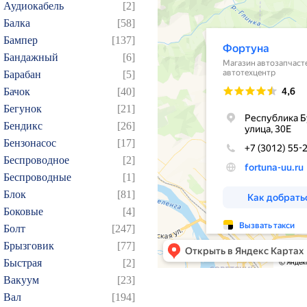
Аудиокабель
[2]
Балка
[58]
Бампер
[137]
Бандажный
[6]
Барабан
[5]
Бачок
[40]
Бегунок
[21]
Бендикс
[26]
Бензонасос
[17]
Беспроводное
[2]
Беспроводные
[1]
Блок
[81]
Боковые
[4]
Болт
[247]
Брызговик
[77]
Быстрая
[2]
Вакуум
[23]
Вал
[194]