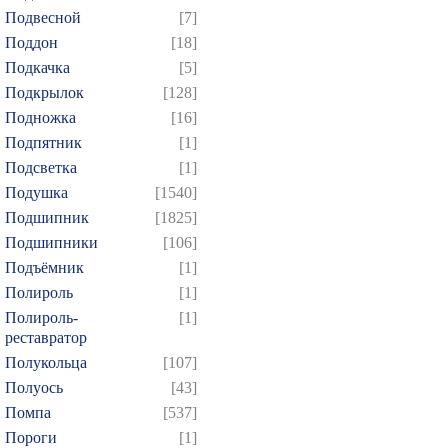
Подвесной
[7]
Поддон
[18]
Подкачка
[5]
Подкрылок
[128]
Подножка
[16]
Подпятник
[1]
Подсветка
[1]
Подушка
[1540]
Подшипник
[1825]
Подшипники
[106]
Подъёмник
[1]
Полироль
[1]
Полироль-
[1]
реставратор
Полукольца
[107]
Полуось
[43]
Помпа
[537]
Пороги
[1]