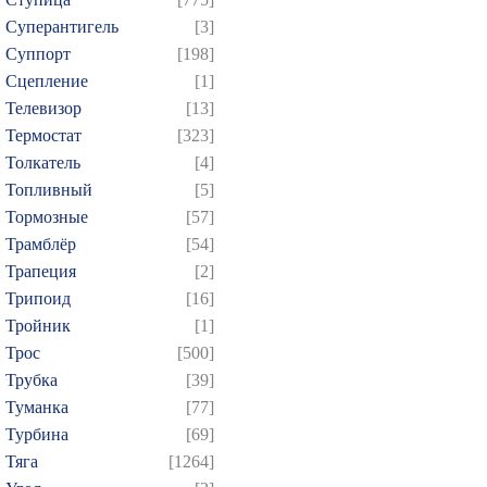
Суперантигель
[3]
Суппорт
[198]
Сцепление
[1]
Телевизор
[13]
Термостат
[323]
Толкатель
[4]
Топливный
[5]
Тормозные
[57]
Трамблёр
[54]
Трапеция
[2]
Трипоид
[16]
Тройник
[1]
Трос
[500]
Трубка
[39]
Туманка
[77]
Турбина
[69]
Тяга
[1264]