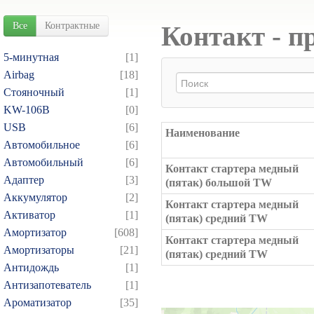
Все
Контрактные
Контакт - п
5-минутная
[1]
Airbag
[18]
Cтояночный
[1]
KW-106B
[0]
USB
[6]
Наименование
Автомобильное
[6]
Автомобильный
[6]
Контакт стартера медный
Адаптер
[3]
(пятак) большой TW
Аккумулятор
[2]
Контакт стартера медный
Активатор
[1]
(пятак) средний TW
Амортизатор
[608]
Контакт стартера медный
Амортизаторы
[21]
(пятак) средний TW
Антидождь
[1]
Антизапотеватель
[1]
Ароматизатор
[35]