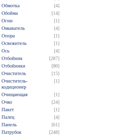
Обмотка
[4]
Обойма
[14]
Огни
[1]
Омыватель
[4]
Опора
[1]
Освежитель
[1]
Ось
[4]
Отбойник
[287]
Отбойники
[80]
Очиститель
[15]
Очиститель-
[1]
кодиционер
Очищающая
[1]
Очко
[24]
Пакет
[1]
Палец
[4]
Панель
[61]
Патрубок
[248]