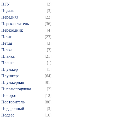
ПГУ
[2]
Педаль
[3]
Передняя
[22]
Переключатель
[36]
Переходник
[4]
Петли
[23]
Петля
[3]
Печка
[3]
Планка
[21]
Пленка
[1]
Плунжер
[1]
Плунжера
[64]
Плунжерная
[91]
Пневмоподушка
[2]
Поворот
[12]
Повторитель
[86]
Подарочный
[3]
Подвес
[16]