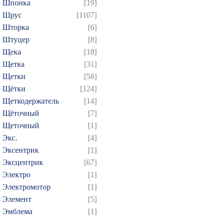
Шпонка
[19]
Шрус
[1107]
Шторка
[6]
Штуцер
[8]
Щека
[18]
Щетка
[31]
Щетки
[58]
Щётки
[124]
Щеткодержатель
[14]
Щёточный
[7]
Щеточный
[1]
Экс.
[4]
Эксентрик
[1]
Эксцентрик
[67]
Электро
[1]
Электромотор
[1]
Элемент
[5]
Эмблема
[1]