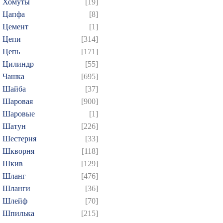
Хомуты
[19]
Цапфа
[8]
Цемент
[1]
Цепи
[314]
Цепь
[171]
Цилиндр
[55]
Чашка
[695]
Шайба
[37]
Шаровая
[900]
Шаровые
[1]
Шатун
[226]
Шестерня
[33]
Шкворня
[118]
Шкив
[129]
Шланг
[476]
Шланги
[36]
Шлейф
[70]
Шпилька
[215]