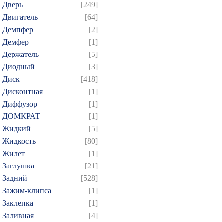
Дверь
[249]
Двигатель
[64]
Демпфер
[2]
Демфер
[1]
Держатель
[5]
Диодный
[3]
Диск
[418]
Дисконтная
[1]
Диффузор
[1]
ДОМКРАТ
[1]
Жидкий
[5]
Жидкость
[80]
Жилет
[1]
Заглушка
[21]
Задний
[528]
Зажим-клипса
[1]
Заклепка
[1]
Заливная
[4]