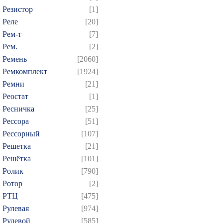
Резистор
[1]
Реле
[20]
Рем-т
[7]
Рем.
[2]
Ремень
[2060]
Ремкомплект
[1924]
Ремни
[21]
Реостат
[1]
Ресничка
[25]
Рессора
[51]
Рессорный
[107]
Решетка
[21]
Решётка
[101]
Ролик
[790]
Ротор
[2]
РТЦ
[475]
Рулевая
[974]
Рулевой
[585]