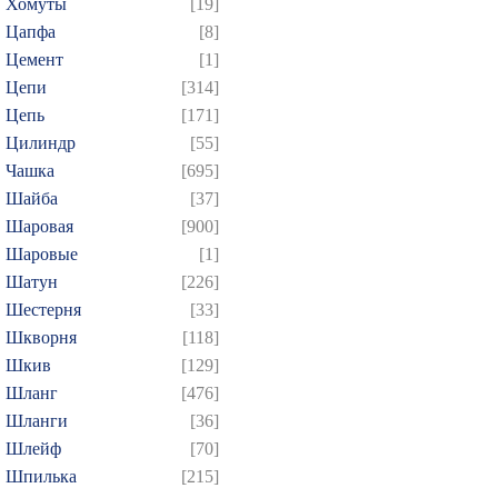
Хомуты
[19]
Цапфа
[8]
Цемент
[1]
Цепи
[314]
Цепь
[171]
Цилиндр
[55]
Чашка
[695]
Шайба
[37]
Шаровая
[900]
Шаровые
[1]
Шатун
[226]
Шестерня
[33]
Шкворня
[118]
Шкив
[129]
Шланг
[476]
Шланги
[36]
Шлейф
[70]
Шпилька
[215]