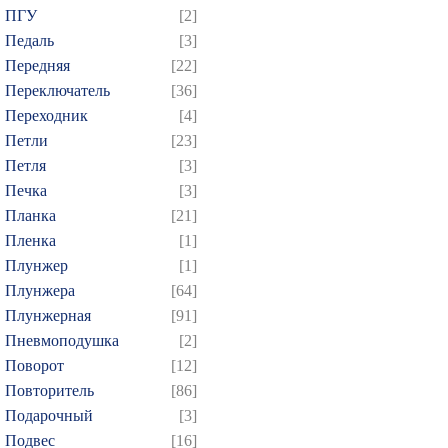
ПГУ
[2]
Педаль
[3]
Передняя
[22]
Переключатель
[36]
Переходник
[4]
Петли
[23]
Петля
[3]
Печка
[3]
Планка
[21]
Пленка
[1]
Плунжер
[1]
Плунжера
[64]
Плунжерная
[91]
Пневмоподушка
[2]
Поворот
[12]
Повторитель
[86]
Подарочный
[3]
Подвес
[16]