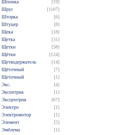
Шпонка
[19]
Шрус
[1107]
Шторка
[6]
Штуцер
[8]
Щека
[18]
Щетка
[31]
Щетки
[58]
Щётки
[124]
Щеткодержатель
[14]
Щёточный
[7]
Щеточный
[1]
Экс.
[4]
Эксентрик
[1]
Эксцентрик
[67]
Электро
[1]
Электромотор
[1]
Элемент
[5]
Эмблема
[1]