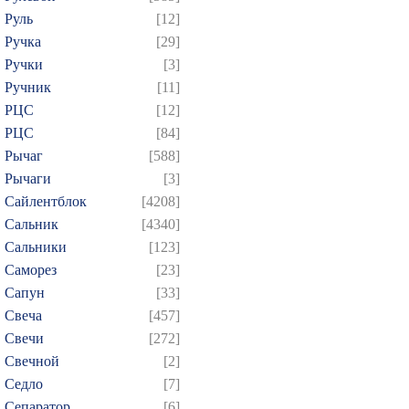
Руль
[12]
Ручка
[29]
Ручки
[3]
Ручник
[11]
РЦC
[12]
РЦС
[84]
Рычаг
[588]
Рычаги
[3]
Сайлентблок
[4208]
Сальник
[4340]
Сальники
[123]
Саморез
[23]
Сапун
[33]
Свеча
[457]
Свечи
[272]
Свечной
[2]
Седло
[7]
Сепаратор
[6]