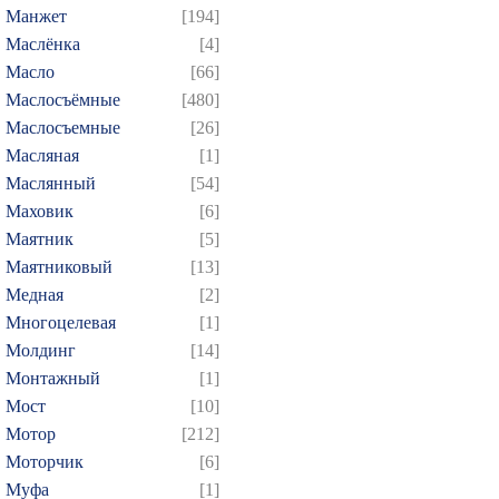
Манжет
[194]
Маслёнка
[4]
Масло
[66]
Маслосъёмные
[480]
Маслосъемные
[26]
Масляная
[1]
Маслянный
[54]
Маховик
[6]
Маятник
[5]
Маятниковый
[13]
Медная
[2]
Многоцелевая
[1]
Молдинг
[14]
Монтажный
[1]
Мост
[10]
Мотор
[212]
Моторчик
[6]
Муфа
[1]