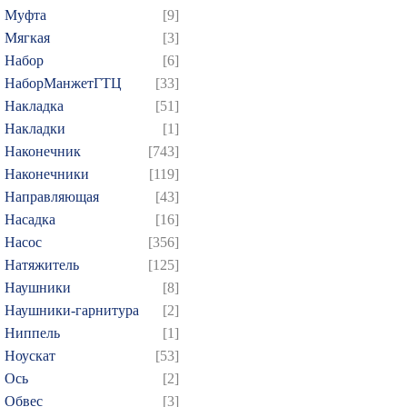
Муфта
[9]
Мягкая
[3]
Набор
[6]
НаборМанжетГТЦ
[33]
Накладка
[51]
Накладки
[1]
Наконечник
[743]
Наконечники
[119]
Направляющая
[43]
Насадка
[16]
Насос
[356]
Натяжитель
[125]
Наушники
[8]
Наушники-гарнитура
[2]
Ниппель
[1]
Ноускат
[53]
Оcь
[2]
Обвес
[3]