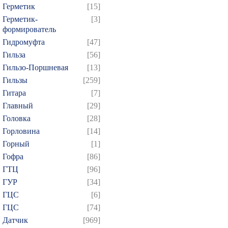
Герметик
[15]
Герметик-
[3]
формирователь
Гидромуфта
[47]
Гильза
[56]
Гильзо-Поршневая
[13]
Гильзы
[259]
Гитара
[7]
Главный
[29]
Головка
[28]
Горловина
[14]
Горный
[1]
Гофра
[86]
ГТЦ
[96]
ГУР
[34]
ГЦC
[6]
ГЦС
[74]
Датчик
[969]