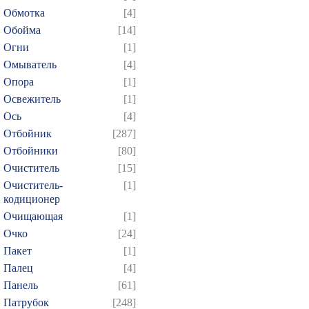
Обмотка
[4]
Обойма
[14]
Огни
[1]
Омыватель
[4]
Опора
[1]
Освежитель
[1]
Ось
[4]
Отбойник
[287]
Отбойники
[80]
Очиститель
[15]
Очиститель-
[1]
кодиционер
Очищающая
[1]
Очко
[24]
Пакет
[1]
Палец
[4]
Панель
[61]
Патрубок
[248]