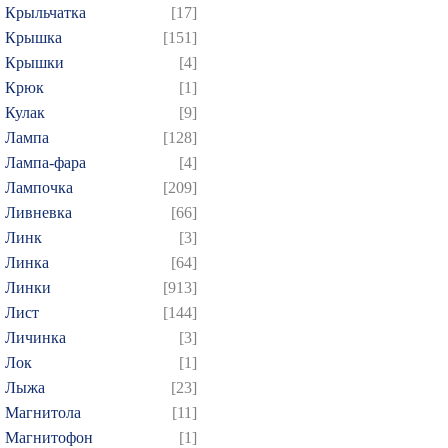
Крыльчатка
[17]
Крышка
[151]
Крышки
[4]
Крюк
[1]
Кулак
[9]
Лампа
[128]
Лампа-фара
[4]
Лампочка
[209]
Ливневка
[66]
Линк
[3]
Линка
[64]
Линки
[913]
Лист
[144]
Личинка
[3]
Лок
[1]
Лыжа
[23]
Магнитола
[11]
Магнитофон
[1]