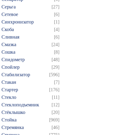
Серьга
[27]
Сетевое
[6]
Синхронизатор
[1]
Скоба
[4]
Сливная
[6]
Смазка
[24]
Сошка
[8]
Спидометр
[48]
Спойлер
[29]
Стабилизатор
[596]
Стакан
[7]
Стартер
[176]
Стекло
[11]
Стеклоподъемник
[12]
Стёклышко
[20]
Стойка
[969]
Стремянка
[46]
Ступица
[775]