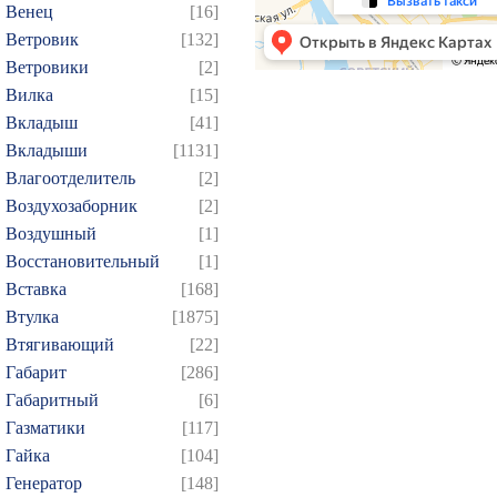
Венец
[16]
Ветровик
[132]
Ветровики
[2]
Вилка
[15]
Вкладыш
[41]
Вкладыши
[1131]
Влагоотделитель
[2]
Воздухозаборник
[2]
Воздушный
[1]
Восстановительный
[1]
Вставка
[168]
Втулка
[1875]
Втягивающий
[22]
Габарит
[286]
Габаритный
[6]
Газматики
[117]
Гайка
[104]
Генератор
[148]