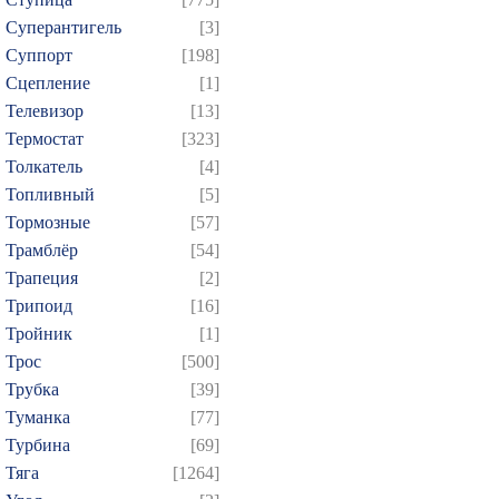
Суперантигель
[3]
Суппорт
[198]
Сцепление
[1]
Телевизор
[13]
Термостат
[323]
Толкатель
[4]
Топливный
[5]
Тормозные
[57]
Трамблёр
[54]
Трапеция
[2]
Трипоид
[16]
Тройник
[1]
Трос
[500]
Трубка
[39]
Туманка
[77]
Турбина
[69]
Тяга
[1264]