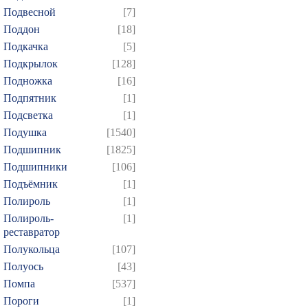
Подвесной
[7]
Поддон
[18]
Подкачка
[5]
Подкрылок
[128]
Подножка
[16]
Подпятник
[1]
Подсветка
[1]
Подушка
[1540]
Подшипник
[1825]
Подшипники
[106]
Подъёмник
[1]
Полироль
[1]
Полироль-
[1]
реставратор
Полукольца
[107]
Полуось
[43]
Помпа
[537]
Пороги
[1]