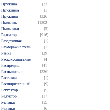
Пружина
[23]
Пружинка
[1]
Пружины
[326]
Пыльник
[1202]
Пыльники
[5]
Радиатор
[916]
Раздаточная
[1]
Размораживатель
[1]
Рамка
[29]
Раскоксовывание
[4]
Распредвал
[41]
Распылители
[226]
Растяжка
[1]
Расширительный
[9]
Регулятор
[5]
Редуктор
[17]
Резинка
[15]
Резинки
[6]