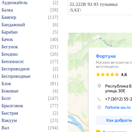
Аудиокабель
[2]
22-222R 92-93 туманка
Балка
[58]
/SAT/
Бампер
[137]
Бандажный
[6]
Барабан
[5]
Бачок
[40]
Бегунок
[21]
Бендикс
[26]
Бензонасос
[17]
Беспроводное
[2]
Беспроводные
[1]
Блок
[81]
Боковые
[4]
Болт
[247]
Брызговик
[77]
Быстрая
[2]
Вакуум
[23]
Вал
[194]