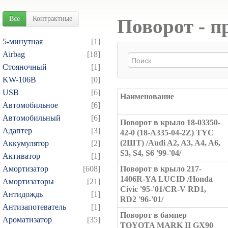
Все
Контрактные
Поворот - п
5-минутная
[1]
Airbag
[18]
Cтояночный
[1]
KW-106B
[0]
USB
[6]
Наименование
Автомобильное
[6]
Автомобильный
[6]
Поворот в крыло 18-03350-
Адаптер
[3]
42-0 (18-A335-04-2Z) TYC
(2ШТ) /Audi A2, A3, A4, A6,
Аккумулятор
[2]
S3, S4, S6 '99-'04/
Активатор
[1]
Амортизатор
[608]
Поворот в крыло 217-
1406R-YA LUCID /Honda
Амортизаторы
[21]
Civic '95-'01/CR-V RD1,
Антидождь
[1]
RD2 '96-'01/
Антизапотеватель
[1]
Поворот в бампер
Ароматизатор
[35]
TOYOTA MARK II GX90