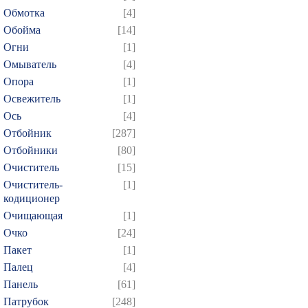
Обмотка
[4]
Обойма
[14]
Огни
[1]
Омыватель
[4]
Опора
[1]
Освежитель
[1]
Ось
[4]
Отбойник
[287]
Отбойники
[80]
Очиститель
[15]
Очиститель-
[1]
кодиционер
Очищающая
[1]
Очко
[24]
Пакет
[1]
Палец
[4]
Панель
[61]
Патрубок
[248]