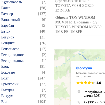
(красный) /ПОРОГ/
Аудиокабель
[2]
TOYOTA WISH ZGE20
Балка
[58]
2ZR-FAE
Бампер
[137]
Обвесы TOY WINDOM
Бандажный
[6]
MCV30 R+L (белый) [б/у]
Барабан
[5]
TOYOTA WINDOM MCV30
Бачок
[40]
1MZ-FE, 1MZFE
Бегунок
[21]
Бендикс
[26]
Бензонасос
[17]
Беспроводное
[2]
Беспроводные
[1]
Блок
[81]
Боковые
[4]
Болт
[247]
Брызговик
[77]
Быстрая
[2]
Вакуум
[23]
Вал
[194]