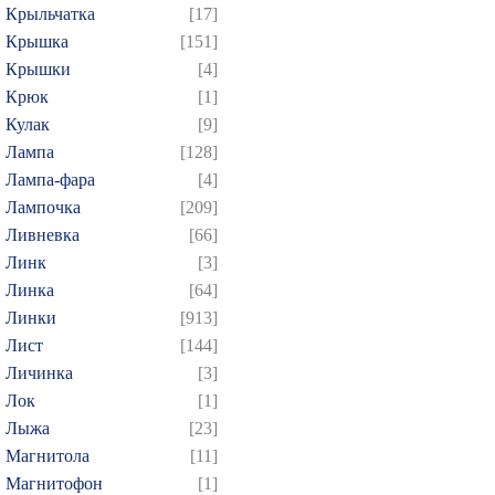
Крыльчатка
[17]
Крышка
[151]
Крышки
[4]
Крюк
[1]
Кулак
[9]
Лампа
[128]
Лампа-фара
[4]
Лампочка
[209]
Ливневка
[66]
Линк
[3]
Линка
[64]
Линки
[913]
Лист
[144]
Личинка
[3]
Лок
[1]
Лыжа
[23]
Магнитола
[11]
Магнитофон
[1]