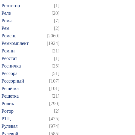
Резистор
[1]
Реле
[20]
Рем-т
[7]
Рем.
[2]
Ремень
[2060]
Ремкомплект
[1924]
Ремни
[21]
Реостат
[1]
Ресничка
[25]
Рессора
[51]
Рессорный
[107]
Решётка
[101]
Решетка
[21]
Ролик
[790]
Ротор
[2]
РТЦ
[475]
Рулевая
[974]
Рулевой
[585]