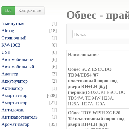
Все
Контрактные
Обвес - пра
5-минутная
[1]
Airbag
[18]
Cтояночный
[1]
KW-106B
[0]
USB
[6]
Наименование
Автомобильное
[6]
Автомобильный
[6]
Обвес SUZ ESCUDO
Адаптер
[3]
TD94/TD54 '07
пластиковый порог под
Аккумулятор
[2]
двери RH+LH [б/у]
Активатор
[1]
(черный)
SUZUKI ESCUDO
Амортизатор
[608]
TD54W, TD94W H23A,
Амортизаторы
[21]
H25A, H27A, J20A
Антидождь
[1]
Обвес TOY WISH ZGE20
Антизапотеватель
[1]
'09 пластиковый порог под
Ароматизатор
[35]
двери RH+LH [б/у]