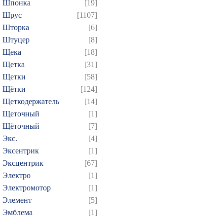
Шпонка
[19]
Шрус
[1107]
Шторка
[6]
Штуцер
[8]
Щека
[18]
Щетка
[31]
Щетки
[58]
Щётки
[124]
Щеткодержатель
[14]
Щеточный
[1]
Щёточный
[7]
Экс.
[4]
Эксентрик
[1]
Эксцентрик
[67]
Электро
[1]
Электромотор
[1]
Элемент
[5]
Эмблема
[1]