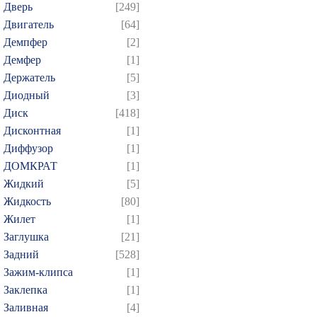
Дверь
[249]
Двигатель
[64]
Демпфер
[2]
Демфер
[1]
Держатель
[5]
Диодный
[3]
Диск
[418]
Дисконтная
[1]
Диффузор
[1]
ДОМКРАТ
[1]
Жидкий
[5]
Жидкость
[80]
Жилет
[1]
Заглушка
[21]
Задний
[528]
Зажим-клипса
[1]
Заклепка
[1]
Заливная
[4]