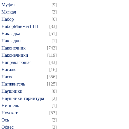
Муфта
[9]
Мягкая
[3]
Набор
[6]
НаборМанжетГТЦ
[33]
Накладка
[51]
Накладки
[1]
Наконечник
[743]
Наконечники
[119]
Направляющая
[43]
Насадка
[16]
Насос
[356]
Натяжитель
[125]
Наушники
[8]
Наушники-гарнитура
[2]
Ниппель
[1]
Ноускат
[53]
Оcь
[2]
Обвес
[3]