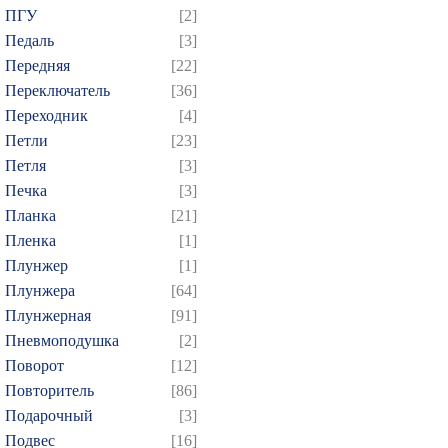
ПГУ
[2]
Педаль
[3]
Передняя
[22]
Переключатель
[36]
Переходник
[4]
Петли
[23]
Петля
[3]
Печка
[3]
Планка
[21]
Пленка
[1]
Плунжер
[1]
Плунжера
[64]
Плунжерная
[91]
Пневмоподушка
[2]
Поворот
[12]
Повторитель
[86]
Подарочный
[3]
Подвес
[16]