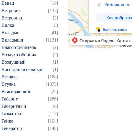
Венец
[16]
Ветровик
[132]
Ветровики
[2]
Вилка
[15]
Вкладыш
[41]
Вкладыши
[1131]
Влагоотделитель
[2]
Воздухозаборник
[2]
Воздушный
[1]
Восстановительный
[1]
Вставка
[168]
Втулка
[1875]
Втягивающий
[22]
Габарит
[286]
Габаритный
[6]
Газматики
[117]
Гайка
[104]
Генератор
[148]