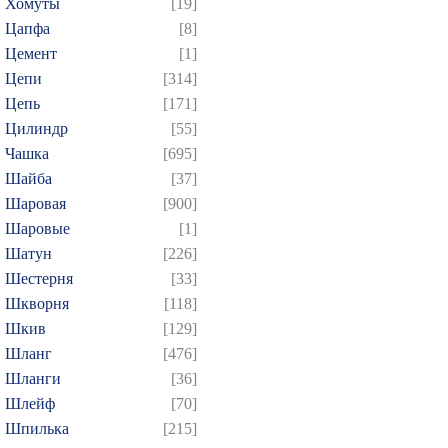
Хомуты
[19]
Цапфа
[8]
Цемент
[1]
Цепи
[314]
Цепь
[171]
Цилиндр
[55]
Чашка
[695]
Шайба
[37]
Шаровая
[900]
Шаровые
[1]
Шатун
[226]
Шестерня
[33]
Шкворня
[118]
Шкив
[129]
Шланг
[476]
Шланги
[36]
Шлейф
[70]
Шпилька
[215]