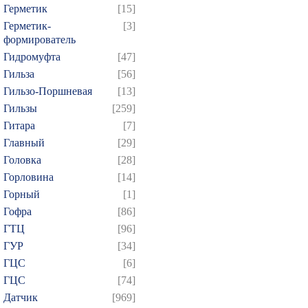
Герметик
[15]
Герметик-
[3]
формирователь
Гидромуфта
[47]
Гильза
[56]
Гильзо-Поршневая
[13]
Гильзы
[259]
Гитара
[7]
Главный
[29]
Головка
[28]
Горловина
[14]
Горный
[1]
Гофра
[86]
ГТЦ
[96]
ГУР
[34]
ГЦC
[6]
ГЦС
[74]
Датчик
[969]