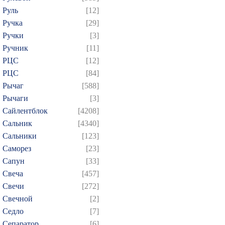
Руль
[12]
Ручка
[29]
Ручки
[3]
Ручник
[11]
РЦC
[12]
РЦС
[84]
Рычаг
[588]
Рычаги
[3]
Сайлентблок
[4208]
Сальник
[4340]
Сальники
[123]
Саморез
[23]
Сапун
[33]
Свеча
[457]
Свечи
[272]
Свечной
[2]
Седло
[7]
Сепаратор
[6]