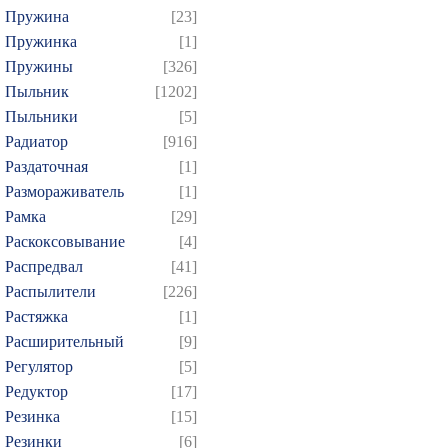
Пружина
[23]
Пружинка
[1]
Пружины
[326]
Пыльник
[1202]
Пыльники
[5]
Радиатор
[916]
Раздаточная
[1]
Размораживатель
[1]
Рамка
[29]
Раскоксовывание
[4]
Распредвал
[41]
Распылители
[226]
Растяжка
[1]
Расширительный
[9]
Регулятор
[5]
Редуктор
[17]
Резинка
[15]
Резинки
[6]