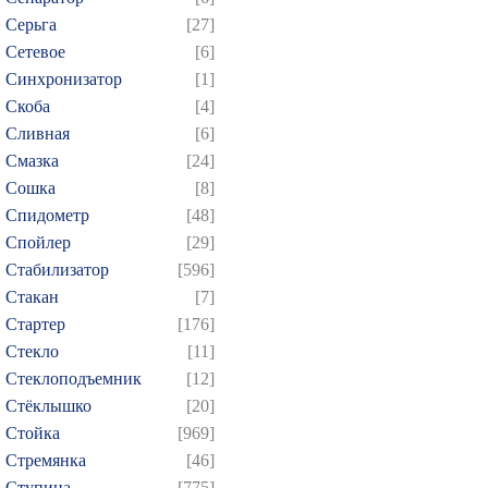
Серьга
[27]
Сетевое
[6]
Синхронизатор
[1]
Скоба
[4]
Сливная
[6]
Смазка
[24]
Сошка
[8]
Спидометр
[48]
Спойлер
[29]
Стабилизатор
[596]
Стакан
[7]
Стартер
[176]
Стекло
[11]
Стеклоподъемник
[12]
Стёклышко
[20]
Стойка
[969]
Стремянка
[46]
Ступица
[775]