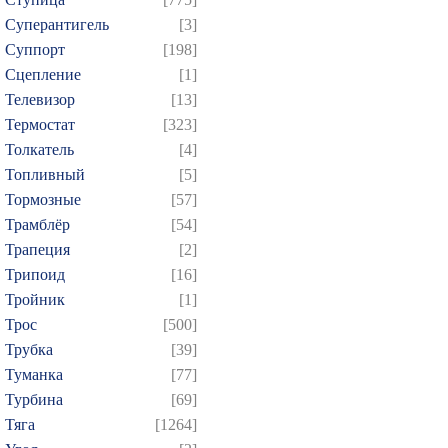
Суперантигель
[3]
Суппорт
[198]
Сцепление
[1]
Телевизор
[13]
Термостат
[323]
Толкатель
[4]
Топливный
[5]
Тормозные
[57]
Трамблёр
[54]
Трапеция
[2]
Трипоид
[16]
Тройник
[1]
Трос
[500]
Трубка
[39]
Туманка
[77]
Турбина
[69]
Тяга
[1264]