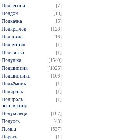
Подвесной
[7]
Поддон
[18]
Подкачка
[5]
Подкрылок
[128]
Подножка
[16]
Подпятник
[1]
Подсветка
[1]
Подушка
[1540]
Подшипник
[1825]
Подшипники
[106]
Подъёмник
[1]
Полироль
[1]
Полироль-
[1]
реставратор
Полукольца
[107]
Полуось
[43]
Помпа
[537]
Пороги
[1]