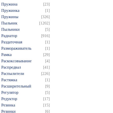
Пружина
[23]
Пружинка
[1]
Пружины
[326]
Пыльник
[1202]
Пыльники
[5]
Радиатор
[916]
Раздаточная
[1]
Размораживатель
[1]
Рамка
[29]
Раскоксовывание
[4]
Распредвал
[41]
Распылители
[226]
Растяжка
[1]
Расширительный
[9]
Регулятор
[5]
Редуктор
[17]
Резинка
[15]
Резинки
[6]