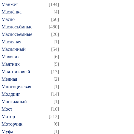
Манжет
[194]
Маслёнка
[4]
Масло
[66]
Маслосъёмные
[480]
Маслосъемные
[26]
Масляная
[1]
Маслянный
[54]
Маховик
[6]
Маятник
[5]
Маятниковый
[13]
Медная
[2]
Многоцелевая
[1]
Молдинг
[14]
Монтажный
[1]
Мост
[10]
Мотор
[212]
Моторчик
[6]
Муфа
[1]