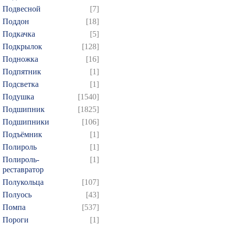
Подвесной
[7]
Поддон
[18]
Подкачка
[5]
Подкрылок
[128]
Подножка
[16]
Подпятник
[1]
Подсветка
[1]
Подушка
[1540]
Подшипник
[1825]
Подшипники
[106]
Подъёмник
[1]
Полироль
[1]
Полироль-
[1]
реставратор
Полукольца
[107]
Полуось
[43]
Помпа
[537]
Пороги
[1]