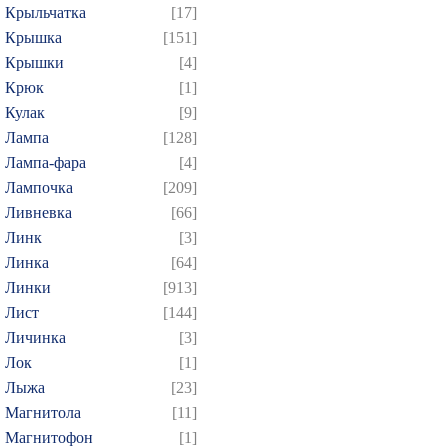
Крыльчатка
[17]
Крышка
[151]
Крышки
[4]
Крюк
[1]
Кулак
[9]
Лампа
[128]
Лампа-фара
[4]
Лампочка
[209]
Ливневка
[66]
Линк
[3]
Линка
[64]
Линки
[913]
Лист
[144]
Личинка
[3]
Лок
[1]
Лыжа
[23]
Магнитола
[11]
Магнитофон
[1]