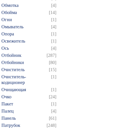
Обмотка
[4]
Обойма
[14]
Огни
[1]
Омыватель
[4]
Опора
[1]
Освежитель
[1]
Ось
[4]
Отбойник
[287]
Отбойники
[80]
Очиститель
[15]
Очиститель-
[1]
кодиционер
Очищающая
[1]
Очко
[24]
Пакет
[1]
Палец
[4]
Панель
[61]
Патрубок
[248]