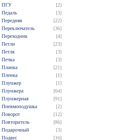
ПГУ
[2]
Педаль
[3]
Передняя
[22]
Переключатель
[36]
Переходник
[4]
Петли
[23]
Петля
[3]
Печка
[3]
Планка
[21]
Пленка
[1]
Плунжер
[1]
Плунжера
[64]
Плунжерная
[91]
Пневмоподушка
[2]
Поворот
[12]
Повторитель
[86]
Подарочный
[3]
Подвес
[16]