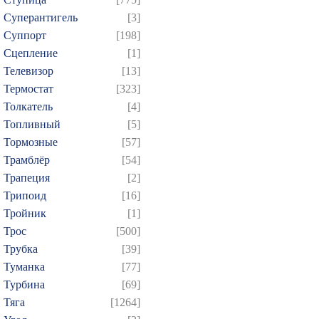
Суперантигель
[3]
Суппорт
[198]
Сцепление
[1]
Телевизор
[13]
Термостат
[323]
Толкатель
[4]
Топливный
[5]
Тормозные
[57]
Трамблёр
[54]
Трапеция
[2]
Трипоид
[16]
Тройник
[1]
Трос
[500]
Трубка
[39]
Туманка
[77]
Турбина
[69]
Тяга
[1264]