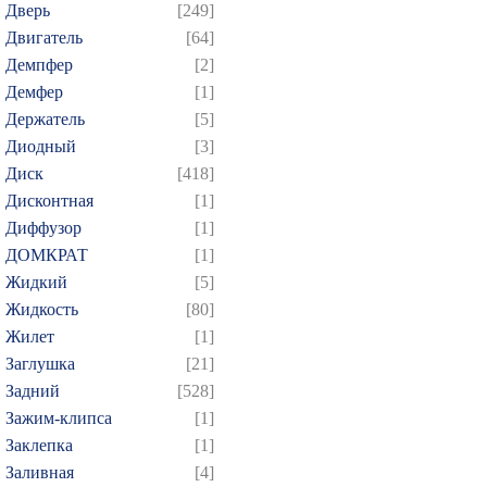
Дверь
[249]
Двигатель
[64]
Демпфер
[2]
Демфер
[1]
Держатель
[5]
Диодный
[3]
Диск
[418]
Дисконтная
[1]
Диффузор
[1]
ДОМКРАТ
[1]
Жидкий
[5]
Жидкость
[80]
Жилет
[1]
Заглушка
[21]
Задний
[528]
Зажим-клипса
[1]
Заклепка
[1]
Заливная
[4]