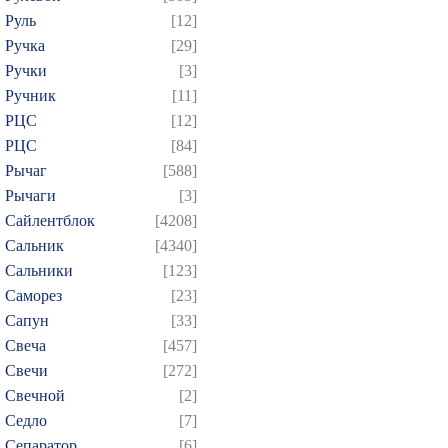
Руль
[12]
Ручка
[29]
Ручки
[3]
Ручник
[11]
РЦC
[12]
РЦС
[84]
Рычаг
[588]
Рычаги
[3]
Сайлентблок
[4208]
Сальник
[4340]
Сальники
[123]
Саморез
[23]
Сапун
[33]
Свеча
[457]
Свечи
[272]
Свечной
[2]
Седло
[7]
Сепаратор
[6]