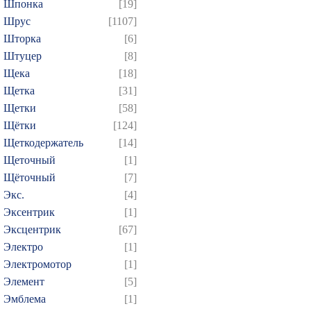
Шпонка
[19]
Шрус
[1107]
Шторка
[6]
Штуцер
[8]
Щека
[18]
Щетка
[31]
Щетки
[58]
Щётки
[124]
Щеткодержатель
[14]
Щеточный
[1]
Щёточный
[7]
Экс.
[4]
Эксентрик
[1]
Эксцентрик
[67]
Электро
[1]
Электромотор
[1]
Элемент
[5]
Эмблема
[1]