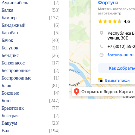
Аудиокабель
[2]
Балка
[58]
Бампер
[137]
Бандажный
[6]
Барабан
[5]
Бачок
[40]
Бегунок
[21]
Бендикс
[26]
Бензонасос
[17]
Беспроводное
[2]
Беспроводные
[1]
Блок
[81]
Боковые
[4]
Болт
[247]
Брызговик
[77]
Быстрая
[2]
Вакуум
[23]
Вал
[194]