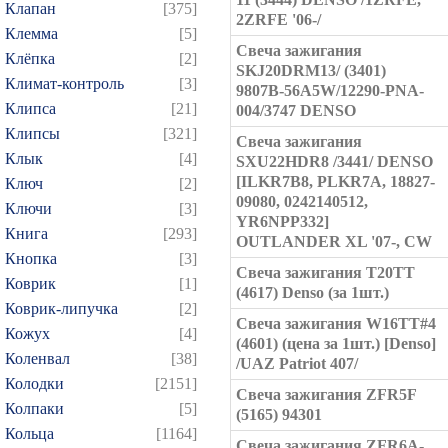
Клапан
[375]
2ZRFE '06-/
Клемма
[5]
Свеча зажигания
Клёпка
[2]
SKJ20DRM13/ (3401)
Климат-контроль
[3]
9807B-56A5W/12290-PNA-
Клипса
[21]
004/3747 DENSO
Клипсы
[321]
Свеча зажигания
Клык
[4]
SXU22HDR8 /3441/ DENSO
[ILKR7B8, PLKR7A, 18827-
Ключ
[2]
09080, 0242140512,
Ключи
[3]
YR6NPP332]
Книга
[293]
OUTLANDER XL '07-, CW
Кнопка
[3]
Свеча зажигания T20TT
Коврик
[1]
(4617) Denso (за 1шт.)
Коврик-липучка
[2]
Свеча зажигания W16TT#4
Кожух
[4]
(4601) (цена за 1шт.) [Denso]
Коленвал
[38]
/UAZ Patriot 407/
Колодки
[2151]
Свеча зажигания ZFR5F
Колпаки
[5]
(5165) 94301
Кольца
[1164]
Свеча зажигания ZFR6A-