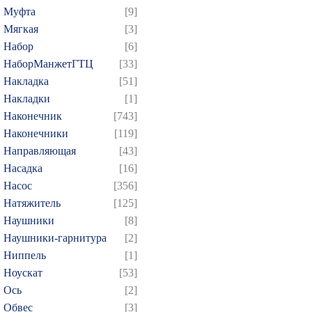
Муфта
[9]
Мягкая
[3]
Набор
[6]
НаборМанжетГТЦ
[33]
Накладка
[51]
Накладки
[1]
Наконечник
[743]
Наконечники
[119]
Направляющая
[43]
Насадка
[16]
Насос
[356]
Натяжитель
[125]
Наушники
[8]
Наушники-гарнитура
[2]
Ниппель
[1]
Ноускат
[53]
Оcь
[2]
Обвес
[3]