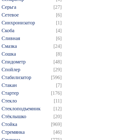
Серьга
[27]
Сетевое
[6]
Синхронизатор
[1]
Скоба
[4]
Сливная
[6]
Смазка
[24]
Сошка
[8]
Спидометр
[48]
Спойлер
[29]
Стабилизатор
[596]
Стакан
[7]
Стартер
[176]
Стекло
[11]
Стеклоподъемник
[12]
Стёклышко
[20]
Стойка
[969]
Стремянка
[46]
Ступица
[775]