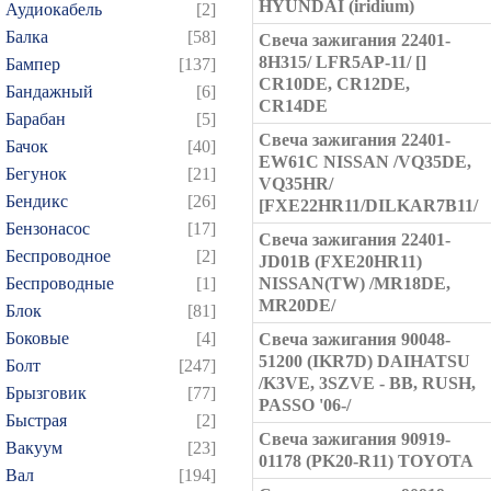
HYUNDAI (iridium)
Аудиокабель
[2]
Балка
[58]
Свеча зажигания 22401-
8H315/ LFR5AP-11/ []
Бампер
[137]
CR10DE, CR12DE,
Бандажный
[6]
CR14DE
Барабан
[5]
Свеча зажигания 22401-
Бачок
[40]
EW61C NISSAN /VQ35DE,
Бегунок
[21]
VQ35HR/
Бендикс
[26]
[FXE22HR11/DILKAR7B11/
Бензонасос
[17]
Свеча зажигания 22401-
Беспроводное
[2]
JD01B (FXE20HR11)
Беспроводные
[1]
NISSAN(TW) /MR18DE,
MR20DE/
Блок
[81]
Боковые
[4]
Свеча зажигания 90048-
51200 (IKR7D) DAIHATSU
Болт
[247]
/K3VE, 3SZVE - BB, RUSH,
Брызговик
[77]
PASSO '06-/
Быстрая
[2]
Свеча зажигания 90919-
Вакуум
[23]
01178 (PK20-R11) TOYOTA
Вал
[194]