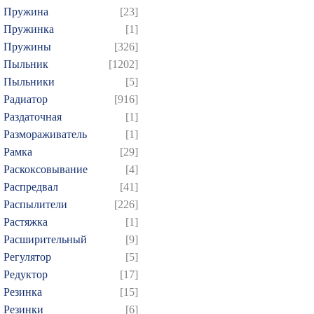
Пружина
[23]
Пружинка
[1]
Пружины
[326]
Пыльник
[1202]
Пыльники
[5]
Радиатор
[916]
Раздаточная
[1]
Размораживатель
[1]
Рамка
[29]
Раскоксовывание
[4]
Распредвал
[41]
Распылители
[226]
Растяжка
[1]
Расширительный
[9]
Регулятор
[5]
Редуктор
[17]
Резинка
[15]
Резинки
[6]