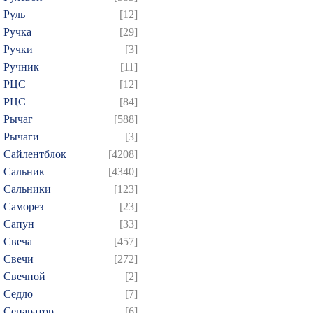
Руль
[12]
Ручка
[29]
Ручки
[3]
Ручник
[11]
РЦC
[12]
РЦС
[84]
Рычаг
[588]
Рычаги
[3]
Сайлентблок
[4208]
Сальник
[4340]
Сальники
[123]
Саморез
[23]
Сапун
[33]
Свеча
[457]
Свечи
[272]
Свечной
[2]
Седло
[7]
Сепаратор
[6]