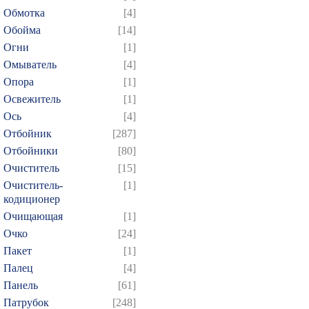
Обмотка
[4]
Обойма
[14]
Огни
[1]
Омыватель
[4]
Опора
[1]
Освежитель
[1]
Ось
[4]
Отбойник
[287]
Отбойники
[80]
Очиститель
[15]
Очиститель-
[1]
кодиционер
Очищающая
[1]
Очко
[24]
Пакет
[1]
Палец
[4]
Панель
[61]
Патрубок
[248]