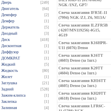
Дверь
[249]
NGK /1NZ, GP7/
Двигатель
[64]
Свеча зажигания IFR5E-11
Демпфер
[2]
(7994) NGK /ZJ, Z6, M13A/
Демфер
[1]
Свеча зажигания ILZFR5B
Держатель
[5]
( 6207/MN119256) 4G15,
Диодный
[3]
4G19
Диск
[418]
Свеча зажигания K16HPR-
Дисконтная
[1]
U11 (6076) Denso
Диффузор
[1]
Свеча зажигания K16TT
ДОМКРАТ
[1]
(4603) Denso (за 1шт.)
Жидкий
[5]
Свеча зажигания K20TT
Жидкость
[80]
(4604) Denso (за 1шт.)
Жилет
[1]
Свеча зажигания KH16TT
Заглушка
[21]
(4605) Denso (за 1шт.)
Задний
[528]
Свеча зажигания KH20TT
Зажим-клипса
[1]
(4618) Denso (за 1шт.)
Заклепка
[1]
Свеча зажигания LFR6C-
Заливная
[4]
11 (5788) NGK