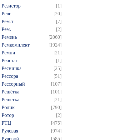
Резистор
[1]
Реле
[20]
Рем-т
[7]
Рем.
[2]
Ремень
[2060]
Ремкомплект
[1924]
Ремни
[21]
Реостат
[1]
Ресничка
[25]
Рессора
[51]
Рессорный
[107]
Решётка
[101]
Решетка
[21]
Ролик
[790]
Ротор
[2]
РТЦ
[475]
Рулевая
[974]
Рулевой
[585]