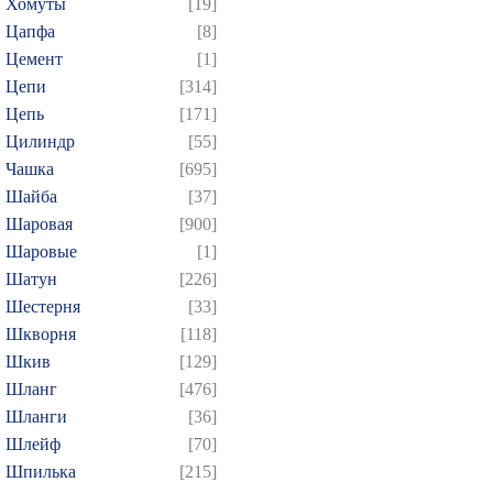
Хомуты
[19]
Цапфа
[8]
Цемент
[1]
Цепи
[314]
Цепь
[171]
Цилиндр
[55]
Чашка
[695]
Шайба
[37]
Шаровая
[900]
Шаровые
[1]
Шатун
[226]
Шестерня
[33]
Шкворня
[118]
Шкив
[129]
Шланг
[476]
Шланги
[36]
Шлейф
[70]
Шпилька
[215]