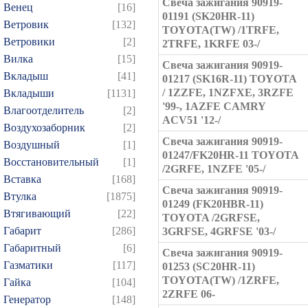
Свеча зажигания 90919-
Венец
[16]
01191 (SK20HR-11)
Ветровик
[132]
TOYOTA(TW) /1TRFE,
Ветровики
[2]
2TRFE, 1KRFE 03-/
Вилка
[15]
Свеча зажигания 90919-
Вкладыш
[41]
01217 (SK16R-11) TOYOTA
/ 1ZZFE, 1NZFXE, 3RZFE
Вкладыши
[1131]
'99-, 1AZFE CAMRY
Влагоотделитель
[2]
ACV51 '12-/
Воздухозаборник
[2]
Свеча зажигания 90919-
Воздушный
[1]
01247/FK20HR-11 TOYOTA
Восстановительный
[1]
/2GRFE, 1NZFE '05-/
Вставка
[168]
Свеча зажигания 90919-
Втулка
[1875]
01249 (FK20HBR-11)
Втягивающий
[22]
TOYOTA /2GRFSE,
Габарит
[286]
3GRFSE, 4GRFSE '03-/
Габаритный
[6]
Свеча зажигания 90919-
Газматики
[117]
01253 (SC20HR-11)
TOYOTA(TW) /1ZRFE,
Гайка
[104]
2ZRFE 06-
Генератор
[148]