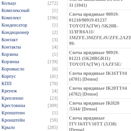
Кольцо
[272]
11 (1041)
Комплексный
[1]
Свеча иридивые 90919-
Комплект
[196]
01210/90919-01237
Конденсатор
[1]
TOYOTA(TW) /SK20R-
11/IFR6A11/
Кондиционер
[2]
1MZFE.3MZFE.#UZFE.2AZ
Контакт
[3]
99-
Контакты
[4]
Свеча иридивые 90919-
Корзина
[1]
01221 (SK20BGR11)
Корзины
[159]
TOYOTA(TW) /1AZFSE/
Коромысло
[6]
Свеча иридивые IK16TT#4
Корпус
[41]
(4701) [Denso]
КПП
[70]
Свеча иридивые IK20TT#4
Крепеж
[4]
(4702) [Denso]
Крепление
[23]
Свеча иридивые IKH20
Крестовина
[309]
/5344/ [Denso]
Кронштеин
[1]
Свеча иридивые
Кронштейн
[59]
ITV16/ITV16TT (5338)
Крыло
[285]
[Denso]