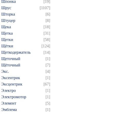
Шпонка
[19]
Шрус
[1107]
Шторка
[6]
Штуцер
[8]
Щека
[18]
Щетка
[31]
Щетки
[58]
Щётки
[124]
Щеткодержатель
[14]
Щеточный
[1]
Щёточный
[7]
Экс.
[4]
Эксентрик
[1]
Эксцентрик
[67]
Электро
[1]
Электромотор
[1]
Элемент
[5]
Эмблема
[1]