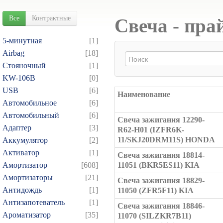
Все
Контрактные
Свеча - пра
5-минутная
[1]
Airbag
[18]
Cтояночный
[1]
KW-106B
[0]
USB
[6]
Наименование
Автомобильное
[6]
Автомобильный
[6]
Свеча зажигания 12290-
Адаптер
[3]
R62-H01 (IZFR6K-
11/SKJ20DRM11S) HONDA
Аккумулятор
[2]
Активатор
[1]
Свеча зажигания 18814-
Амортизатор
[608]
11051 (BKR5ES11) KIA
Амортизаторы
[21]
Свеча зажигания 18829-
Антидождь
[1]
11050 (ZFR5F11) KIA
Антизапотеватель
[1]
Свеча зажигания 18846-
Ароматизатор
[35]
11070 (SILZKR7B11)