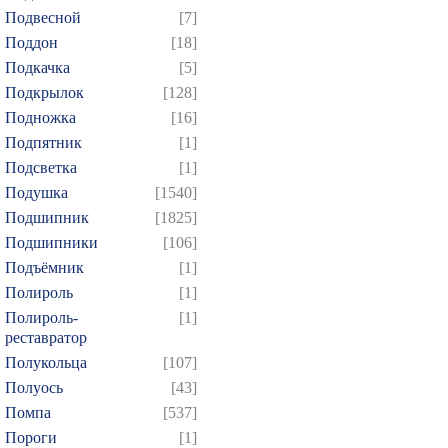
Подвесной
[7]
Поддон
[18]
Подкачка
[5]
Подкрылок
[128]
Подножка
[16]
Подпятник
[1]
Подсветка
[1]
Подушка
[1540]
Подшипник
[1825]
Подшипники
[106]
Подъёмник
[1]
Полироль
[1]
Полироль-
[1]
реставратор
Полукольца
[107]
Полуось
[43]
Помпа
[537]
Пороги
[1]