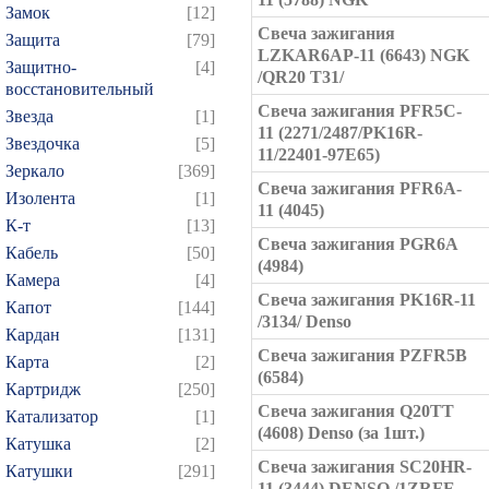
Замок
[12]
Свеча зажигания
Защита
[79]
LZKAR6AP-11 (6643) NGK
Защитно-
[4]
/QR20 T31/
восстановительный
Свеча зажигания PFR5C-
Звезда
[1]
11 (2271/2487/PK16R-
Звездочка
[5]
11/22401-97E65)
Зеркало
[369]
Свеча зажигания PFR6A-
Изолента
[1]
11 (4045)
К-т
[13]
Свеча зажигания PGR6A
Кабель
[50]
(4984)
Камера
[4]
Свеча зажигания PK16R-11
Капот
[144]
/3134/ Denso
Кардан
[131]
Свеча зажигания PZFR5B
Карта
[2]
(6584)
Картридж
[250]
Свеча зажигания Q20TT
Катализатор
[1]
(4608) Denso (за 1шт.)
Катушка
[2]
Свеча зажигания SC20HR-
Катушки
[291]
11 (3444) DENSO /1ZRFE,