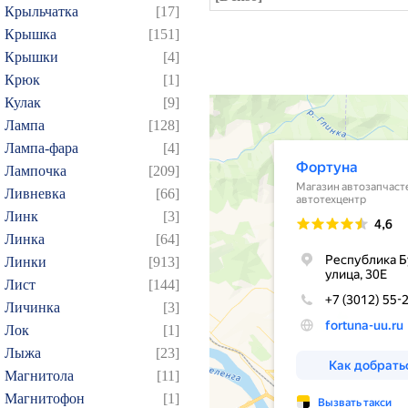
Крыльчатка
[17]
Крышка
[151]
Крышки
[4]
Крюк
[1]
Кулак
[9]
Лампа
[128]
Лампа-фара
[4]
Лампочка
[209]
Ливневка
[66]
Линк
[3]
Линка
[64]
Линки
[913]
Лист
[144]
Личинка
[3]
Лок
[1]
Лыжа
[23]
Магнитола
[11]
Магнитофон
[1]