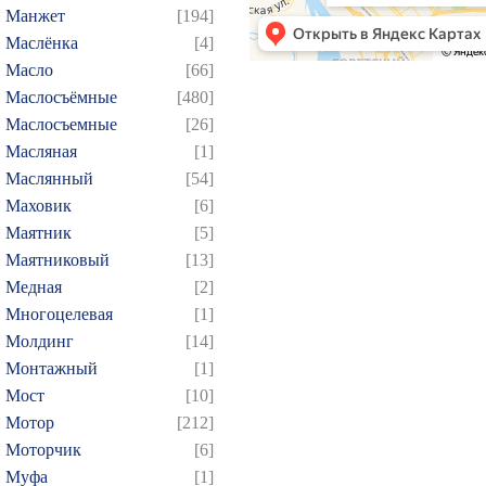
Манжет
[194]
Маслёнка
[4]
Масло
[66]
Маслосъёмные
[480]
Маслосъемные
[26]
Масляная
[1]
Маслянный
[54]
Маховик
[6]
Маятник
[5]
Маятниковый
[13]
Медная
[2]
Многоцелевая
[1]
Молдинг
[14]
Монтажный
[1]
Мост
[10]
Мотор
[212]
Моторчик
[6]
Муфа
[1]