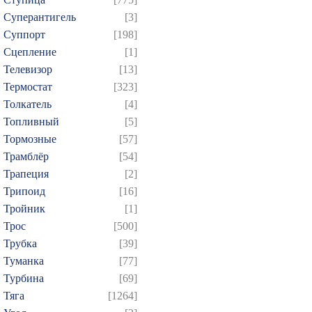
Суперантигель
[3]
Суппорт
[198]
Сцепление
[1]
Телевизор
[13]
Термостат
[323]
Толкатель
[4]
Топливный
[5]
Тормозные
[57]
Трамблёр
[54]
Трапеция
[2]
Трипоид
[16]
Тройник
[1]
Трос
[500]
Трубка
[39]
Туманка
[77]
Турбина
[69]
Тяга
[1264]