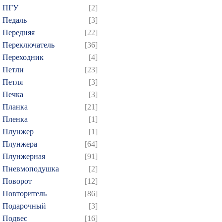
ПГУ
[2]
Педаль
[3]
Передняя
[22]
Переключатель
[36]
Переходник
[4]
Петли
[23]
Петля
[3]
Печка
[3]
Планка
[21]
Пленка
[1]
Плунжер
[1]
Плунжера
[64]
Плунжерная
[91]
Пневмоподушка
[2]
Поворот
[12]
Повторитель
[86]
Подарочный
[3]
Подвес
[16]