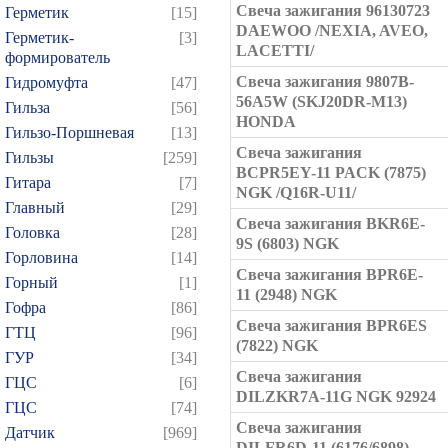
Свеча зажигания 96130723
Герметик
[15]
DAEWOO /NEXIA, AVEO,
Герметик-
[3]
LACETTI/
формирователь
Свеча зажигания 9807B-
Гидромуфта
[47]
56A5W (SKJ20DR-M13)
Гильза
[56]
HONDA
Гильзо-Поршневая
[13]
Свеча зажигания
Гильзы
[259]
BCPR5EY-11 PACK (7875)
Гитара
[7]
NGK /Q16R-U11/
Главный
[29]
Свеча зажигания BKR6E-
Головка
[28]
9S (6803) NGK
Горловина
[14]
Свеча зажигания BPR6E-
Горный
[1]
11 (2948) NGK
Гофра
[86]
Свеча зажигания BPR6ES
ГТЦ
[96]
(7822) NGK
ГУР
[34]
Свеча зажигания
ГЦC
[6]
DILZKR7A-11G NGK 92924
ГЦС
[74]
Свеча зажигания
Датчик
[969]
DILFR6D-11 (6176/6898)