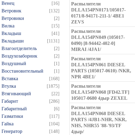
Венец
[16]
Распылители
DLLA154PN0171/105017-
Ветровик
[132]
0171/8-94171-211-1/ 4BE1
Ветровики
[2]
ZEVS
Вилка
[15]
Распылители
Вкладыш
[41]
DLLA154PN049 (105017-
Вкладыши
[1131]
0490) [8-94442-402-0]
Влагоотделитель
[2]
MIRAI /4JA1/
Воздухозаборник
[2]
Распылители
Воздушный
[1]
DLLA154PN061 DIESEL
PARTS (105017-0610) /NKR,
Восстановительный
[1]
NPR 4BE1/
Вставка
[168]
Втулка
[1875]
Распылители
DLLA154PN068 [FD42.TF]
Втягивающий
[22]
105017-0680 4дыр ZEXEL
Габарит
[286]
Распылители
Габаритный
[6]
DLLA154PN068 DIESEL
Газматики
[117]
PARTS /4JB1-NHR, NKR,
Гайка
[104]
NHS, NHR55 '88-'93/TF
Генератор
[148]
4дыр/