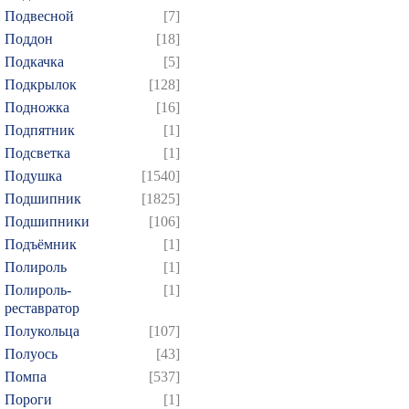
Подвесной
[7]
Поддон
[18]
Подкачка
[5]
Подкрылок
[128]
Подножка
[16]
Подпятник
[1]
Подсветка
[1]
Подушка
[1540]
Подшипник
[1825]
Подшипники
[106]
Подъёмник
[1]
Полироль
[1]
Полироль-
[1]
реставратор
Полукольца
[107]
Полуось
[43]
Помпа
[537]
Пороги
[1]