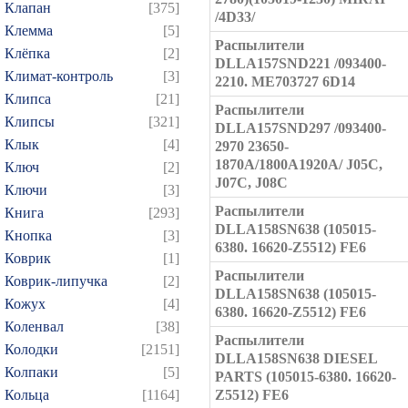
Клапан
[375]
/4D33/
Клемма
[5]
Распылители
Клёпка
[2]
DLLA157SND221 /093400-
Климат-контроль
[3]
2210. ME703727 6D14
Клипса
[21]
Распылители
Клипсы
[321]
DLLA157SND297 /093400-
Клык
[4]
2970 23650-
1870A/1800A1920A/ J05C,
Ключ
[2]
J07C, J08C
Ключи
[3]
Распылители
Книга
[293]
DLLA158SN638 (105015-
Кнопка
[3]
6380. 16620-Z5512) FE6
Коврик
[1]
Распылители
Коврик-липучка
[2]
DLLA158SN638 (105015-
Кожух
[4]
6380. 16620-Z5512) FE6
Коленвал
[38]
Распылители
Колодки
[2151]
DLLA158SN638 DIESEL
Колпаки
[5]
PARTS (105015-6380. 16620-
Кольца
[1164]
Z5512) FE6