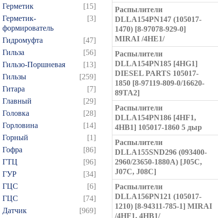
Герметик
[15]
Распылители
Герметик-
[3]
DLLA154PN147 (105017-
формирователь
1470) [8-97078-929-0]
MIRAI /4HE1/
Гидромуфта
[47]
Гильза
[56]
Распылители
DLLA154PN185 [4HG1]
Гильзо-Поршневая
[13]
DIESEL PARTS 105017-
Гильзы
[259]
1850 [8-97119-809-0/16620-
Гитара
[7]
89TA2]
Главный
[29]
Распылители
Головка
[28]
DLLA154PN186 [4HF1,
Горловина
[14]
4HB1] 105017-1860 5 дыр
Горный
[1]
Распылители
Гофра
[86]
DLLA155SND296 (093400-
ГТЦ
[96]
2960/23650-1880A) [J05C,
J07C, J08C]
ГУР
[34]
ГЦC
[6]
Распылители
DLLA156PN121 (105017-
ГЦС
[74]
1210) [8-94311-785-1] MIRAI
Датчик
[969]
/4HF1, 4HB1/