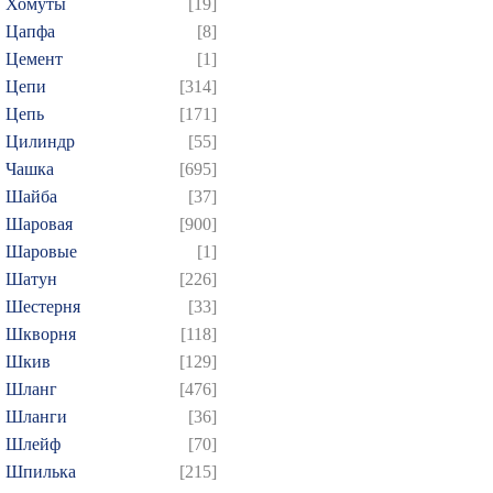
Хомуты
[19]
Цапфа
[8]
Цемент
[1]
Цепи
[314]
Цепь
[171]
Цилиндр
[55]
Чашка
[695]
Шайба
[37]
Шаровая
[900]
Шаровые
[1]
Шатун
[226]
Шестерня
[33]
Шкворня
[118]
Шкив
[129]
Шланг
[476]
Шланги
[36]
Шлейф
[70]
Шпилька
[215]