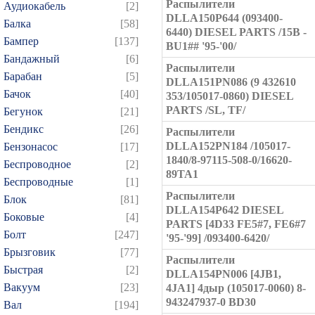
Распылители
Аудиокабель
[2]
DLLA150P644 (093400-
Балка
[58]
6440) DIESEL PARTS /15B -
Бампер
[137]
BU1## '95-'00/
Бандажный
[6]
Распылители
Барабан
[5]
DLLA151PN086 (9 432610
Бачок
[40]
353/105017-0860) DIESEL
PARTS /SL, TF/
Бегунок
[21]
Бендикс
[26]
Распылители
DLLA152PN184 /105017-
Бензонасос
[17]
1840/8-97115-508-0/16620-
Беспроводное
[2]
89TA1
Беспроводные
[1]
Распылители
Блок
[81]
DLLA154P642 DIESEL
Боковые
[4]
PARTS [4D33 FE5#7, FE6#7
Болт
[247]
'95-'99] /093400-6420/
Брызговик
[77]
Распылители
Быстрая
[2]
DLLA154PN006 [4JB1,
Вакуум
[23]
4JA1] 4дыр (105017-0060) 8-
943247937-0 BD30
Вал
[194]