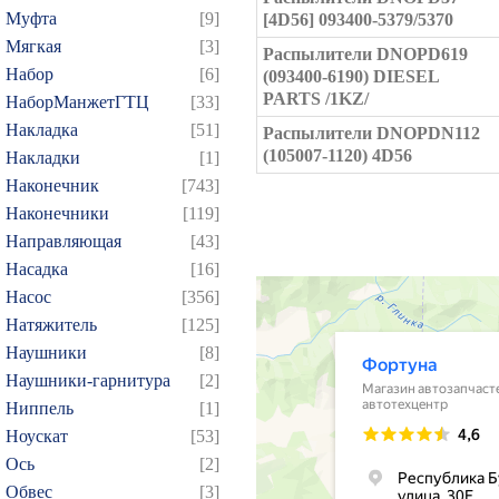
Муфта
[9]
[4D56] 093400-5379/5370
Мягкая
[3]
Распылители DNOPD619
Набор
[6]
(093400-6190) DIESEL
PARTS /1KZ/
НаборМанжетГТЦ
[33]
Накладка
[51]
Распылители DNOPDN112
(105007-1120) 4D56
Накладки
[1]
Наконечник
[743]
Наконечники
[119]
Направляющая
[43]
Насадка
[16]
Насос
[356]
Натяжитель
[125]
Наушники
[8]
Наушники-гарнитура
[2]
Ниппель
[1]
Ноускат
[53]
Оcь
[2]
Обвес
[3]