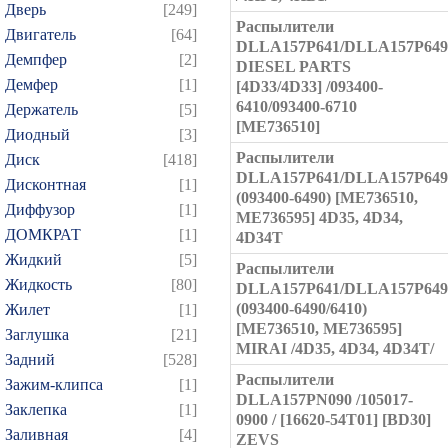
Дверь
[249]
Распылители
Двигатель
[64]
DLLA157P641/DLLA157P649
Демпфер
[2]
DIESEL PARTS
Демфер
[1]
[4D33/4D33] /093400-
6410/093400-6710
Держатель
[5]
[ME736510]
Диодный
[3]
Распылители
Диск
[418]
DLLA157P641/DLLA157P649
Дисконтная
[1]
(093400-6490) [ME736510,
Диффузор
[1]
ME736595] 4D35, 4D34,
ДОМКРАТ
[1]
4D34T
Жидкий
[5]
Распылители
Жидкость
[80]
DLLA157P641/DLLA157P649
(093400-6490/6410)
Жилет
[1]
[ME736510, ME736595]
Заглушка
[21]
MIRAI /4D35, 4D34, 4D34T/
Задний
[528]
Распылители
Зажим-клипса
[1]
DLLA157PN090 /105017-
Заклепка
[1]
0900 / [16620-54T01] [BD30]
Заливная
[4]
ZEVS