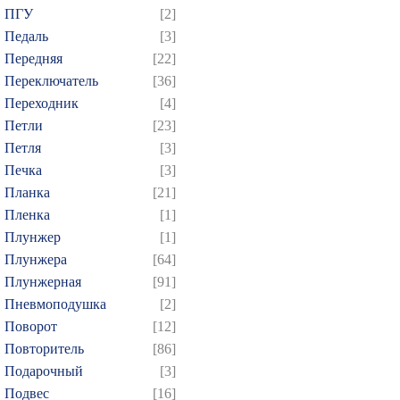
ПГУ
[2]
Педаль
[3]
Передняя
[22]
Переключатель
[36]
Переходник
[4]
Петли
[23]
Петля
[3]
Печка
[3]
Планка
[21]
Пленка
[1]
Плунжер
[1]
Плунжера
[64]
Плунжерная
[91]
Пневмоподушка
[2]
Поворот
[12]
Повторитель
[86]
Подарочный
[3]
Подвес
[16]