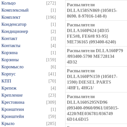
Кольцо
[272]
Распылители
Комплексный
[1]
DLLA158SN869 (105015-
8690. 8-97016-148-0)
Комплект
[196]
Конденсатор
[1]
Распылители
DLLA160P624 [4D35
Кондиционер
[2]
FE5#8, FE6#8 93-95]
Контакт
[3]
ME736165 (093400-6240)
Контакты
[4]
Распылители DLLA160P79
Корзина
[1]
/093400-5790 ME728134
Корзины
[159]
4D32
Коромысло
[6]
Распылители
Корпус
[41]
DLLA160PN159 (105017-
КПП
[70]
1590) DIESEL PARTS
/4HF1, 4HG1/
Крепеж
[4]
Крепление
[23]
Распылители
Крестовина
[309]
DLLA160S295ND96
(093400-0960/0961/105015-
Кронштеин
[1]
4220/ME036781/036749
Кронштейн
[59]
6D14.6D15
Крыло
[285]