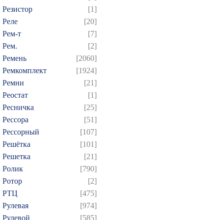
Резистор
[1]
Реле
[20]
Рем-т
[7]
Рем.
[2]
Ремень
[2060]
Ремкомплект
[1924]
Ремни
[21]
Реостат
[1]
Ресничка
[25]
Рессора
[51]
Рессорный
[107]
Решётка
[101]
Решетка
[21]
Ролик
[790]
Ротор
[2]
РТЦ
[475]
Рулевая
[974]
Рулевой
[585]