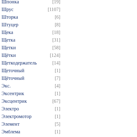
Шпонка
[19]
Шрус
[1107]
Шторка
[6]
Штуцер
[8]
Щека
[18]
Щетка
[31]
Щетки
[58]
Щётки
[124]
Щеткодержатель
[14]
Щеточный
[1]
Щёточный
[7]
Экс.
[4]
Эксентрик
[1]
Эксцентрик
[67]
Электро
[1]
Электромотор
[1]
Элемент
[5]
Эмблема
[1]