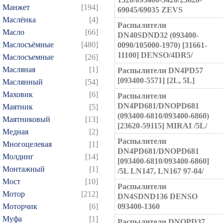
Манжет
[194]
69045/69035 ZEVS
Маслёнка
[4]
Распылители
Масло
[66]
DN40SDND32 (093400-
Маслосъёмные
[480]
0090/105000-1970) [31661-
11100] DENSO/4DR5/
Маслосъемные
[26]
Масляная
[1]
Распылители DN4PD57
[093400-5571] [2L, 5L]
Маслянный
[54]
Маховик
[6]
Распылители
DN4PD681/DNOPD681
Маятник
[5]
(093400-6810/093400-6860)
Маятниковый
[13]
[23620-59115] MIRAI /5L/
Медная
[2]
Распылители
Многоцелевая
[1]
DN4PD681/DNOPD681
Молдинг
[14]
[093400-6810/093400-6860]
Монтажный
[1]
/5L LN147, LN167 97-04/
Мост
[10]
Распылители
Мотор
[212]
DN4SDND136 DENSO
Моторчик
[6]
093400-1360
Муфа
[1]
Распылители DNOPD37