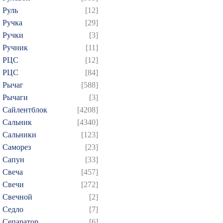
Руль
[12]
Ручка
[29]
Ручки
[3]
Ручник
[11]
РЦC
[12]
РЦС
[84]
Рычаг
[588]
Рычаги
[3]
Сайлентблок
[4208]
Сальник
[4340]
Сальники
[123]
Саморез
[23]
Сапун
[33]
Свеча
[457]
Свечи
[272]
Свечной
[2]
Седло
[7]
Сепаратор
[6]