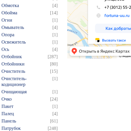
Обмотка
[4]
Обойма
[14]
Огни
[1]
Омыватель
[4]
Опора
[1]
Освежитель
[1]
Ось
[4]
Отбойник
[287]
Отбойники
[80]
Очиститель
[15]
Очиститель-
[1]
кодиционер
Очищающая
[1]
Очко
[24]
Пакет
[1]
Палец
[4]
Панель
[61]
Патрубок
[248]