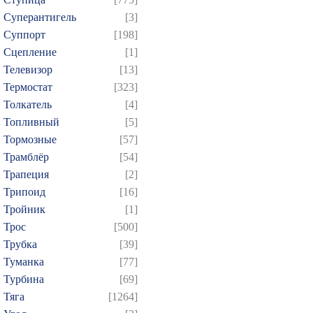
Суперантигель
[3]
Суппорт
[198]
Сцепление
[1]
Телевизор
[13]
Термостат
[323]
Толкатель
[4]
Топливный
[5]
Тормозные
[57]
Трамблёр
[54]
Трапеция
[2]
Трипоид
[16]
Тройник
[1]
Трос
[500]
Трубка
[39]
Туманка
[77]
Турбина
[69]
Тяга
[1264]