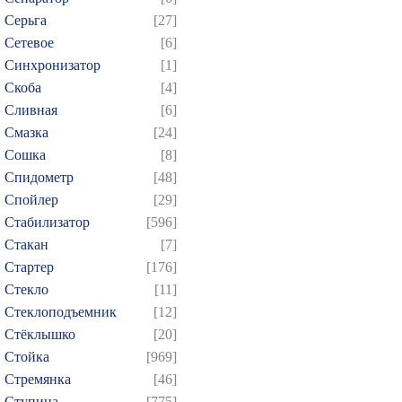
Серьга
[27]
Сетевое
[6]
Синхронизатор
[1]
Скоба
[4]
Сливная
[6]
Смазка
[24]
Сошка
[8]
Спидометр
[48]
Спойлер
[29]
Стабилизатор
[596]
Стакан
[7]
Стартер
[176]
Стекло
[11]
Стеклоподъемник
[12]
Стёклышко
[20]
Стойка
[969]
Стремянка
[46]
Ступица
[775]