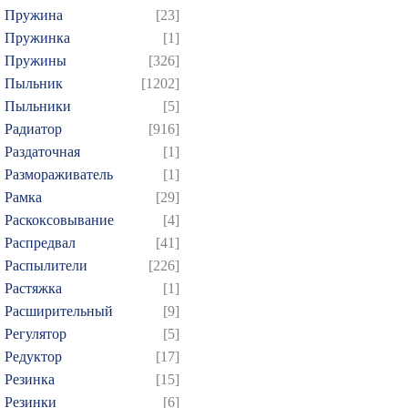
Пружина
[23]
Пружинка
[1]
Пружины
[326]
Пыльник
[1202]
Пыльники
[5]
Радиатор
[916]
Раздаточная
[1]
Размораживатель
[1]
Рамка
[29]
Раскоксовывание
[4]
Распредвал
[41]
Распылители
[226]
Растяжка
[1]
Расширительный
[9]
Регулятор
[5]
Редуктор
[17]
Резинка
[15]
Резинки
[6]