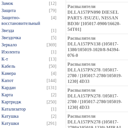
Замок
[12]
Распылители
Защита
[79]
DLLA157PN090 DIESEL
Защитно-
[4]
PARTS /ISUZU, NISSAN
восстановительный
BD30/ [105017-0900/16620-
54T01]
Звезда
[1]
Звездочка
[5]
Распылители
DLLA157PN138 (105017-
Зеркало
[369]
1380/105019-1020/8-94394-
Изолента
[1]
076-0
К-т
[13]
Распылители
Кабель
[50]
DLLA157PN278 /105017-
Камера
[4]
2780 / [105017-2780/105019-
Капот
[144]
1230] 4D33
Кардан
[131]
Распылители
Карта
[2]
DLLA157PN278 /105017-
2780 / [105017-2780/105019-
Картридж
[250]
1230] 4D33
Катализатор
[1]
Катушка
[2]
Распылители
DLLA157PN278 (105017-
Катушки
[291]
2780)(105019-1230) MIRAI