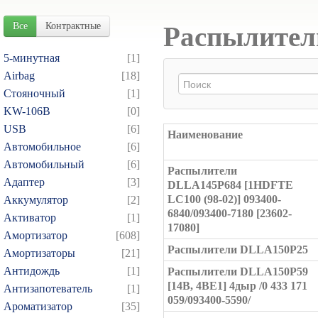
Все
Контрактные
Распылители
5-минутная
[1]
Airbag
[18]
Cтояночный
[1]
KW-106B
[0]
USB
[6]
Наименование
Автомобильное
[6]
Автомобильный
[6]
Распылители
Адаптер
[3]
DLLA145P684 [1HDFTE
LC100 (98-02)] 093400-
Аккумулятор
[2]
6840/093400-7180 [23602-
Активатор
[1]
17080]
Амортизатор
[608]
Распылители DLLA150P25
Амортизаторы
[21]
Антидождь
[1]
Распылители DLLA150P59
[14B, 4BE1] 4дыр /0 433 171
Антизапотеватель
[1]
059/093400-5590/
Ароматизатор
[35]