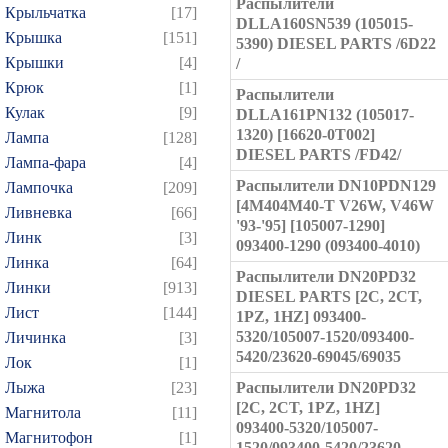
Распылители
Крыльчатка
[17]
DLLA160SN539 (105015-
Крышка
[151]
5390) DIESEL PARTS /6D22
Крышки
[4]
/
Крюк
[1]
Распылители
Кулак
[9]
DLLA161PN132 (105017-
1320) [16620-0T002]
Лампа
[128]
DIESEL PARTS /FD42/
Лампа-фара
[4]
Распылители DN10PDN129
Лампочка
[209]
[4M404M40-T V26W, V46W
Ливневка
[66]
'93-'95] [105007-1290]
Линк
[3]
093400-1290 (093400-4010)
Линка
[64]
Распылители DN20PD32
Линки
[913]
DIESEL PARTS [2C, 2CT,
Лист
[144]
1PZ, 1HZ] 093400-
5320/105007-1520/093400-
Личинка
[3]
5420/23620-69045/69035
Лок
[1]
Лыжа
[23]
Распылители DN20PD32
[2C, 2CT, 1PZ, 1HZ]
Магнитола
[11]
093400-5320/105007-
Магнитофон
[1]
1520/093400-5420/23620-