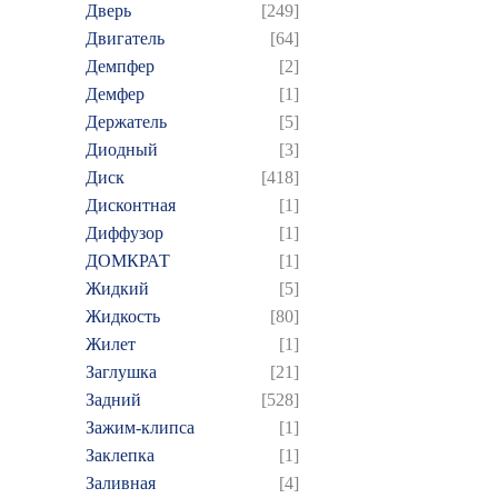
Дверь
[249]
Двигатель
[64]
Демпфер
[2]
Демфер
[1]
Держатель
[5]
Диодный
[3]
Диск
[418]
Дисконтная
[1]
Диффузор
[1]
ДОМКРАТ
[1]
Жидкий
[5]
Жидкость
[80]
Жилет
[1]
Заглушка
[21]
Задний
[528]
Зажим-клипса
[1]
Заклепка
[1]
Заливная
[4]