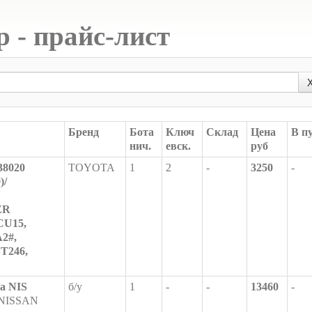
р - прайс-лист
Бренд
Бота
Ключ
Склад
Цена
В п
нич.
евск.
руб
38020
TOYOTA
1
2
-
3250
-
)/
ER
CU15,
2#,
T246,
та NIS
б/у
1
-
-
13460
-
NISSAN