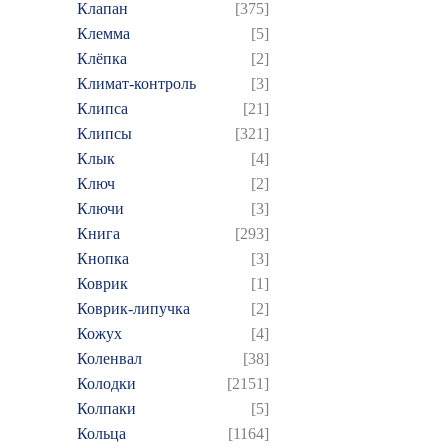
Клапан
[375]
Клемма
[5]
Клёпка
[2]
Климат-контроль
[3]
Клипса
[21]
Клипсы
[321]
Клык
[4]
Ключ
[2]
Ключи
[3]
Книга
[293]
Кнопка
[3]
Коврик
[1]
Коврик-липучка
[2]
Кожух
[4]
Коленвал
[38]
Колодки
[2151]
Колпаки
[5]
Кольца
[1164]