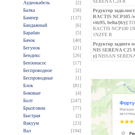
SERENA C24 R
Аудиокабель
[2]
Балка
[58]
Редуктор задн.мос
RACTIS NCP105 /
Бампер
[137]
vitz95, belta/[б/у]
TO
Бандажный
[6]
RACTIS NCP100 1N
Барабан
[5]
1NZFE R
Бачок
[40]
Редуктор заднего м
Бегунок
[21]
NIS SERENA C25 M
Бендикс
[26]
у]
NISSAN SERENA
Бензонасос
[17]
Беспроводное
[2]
Беспроводные
[1]
Блок
[81]
Боковые
[4]
Болт
[247]
Брызговик
[77]
Быстрая
[2]
Вакуум
[23]
Вал
[194]