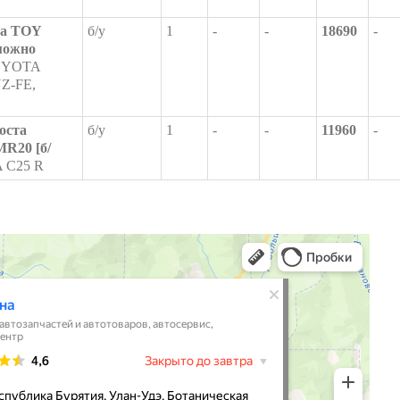
та TOY
б/у
1
-
-
18690
-
можно
YOTA
Z-FE,
оста
б/у
1
-
-
11960
-
R20 [б/
 C25 R