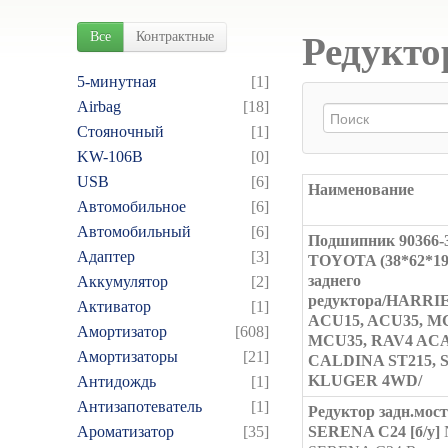
Все
Контрактные
Редукто
5-минутная
[1]
Airbag
[18]
Cтояночный
[1]
KW-106B
[0]
USB
[6]
Наименование
Автомобильное
[6]
Автомобильный
[6]
Подшипник 90366-
Адаптер
[3]
TOYOTA (38*62*19
заднего
Аккумулятор
[2]
редуктора/HARRI
Активатор
[1]
ACU15, ACU35, M
Амортизатор
[608]
MCU35, RAV4 ACA
Амортизаторы
[21]
CALDINA ST215, S
KLUGER 4WD/
Антидождь
[1]
Антизапотеватель
[1]
Редуктор задн.мос
Ароматизатор
[35]
SERENA C24 [б/у]