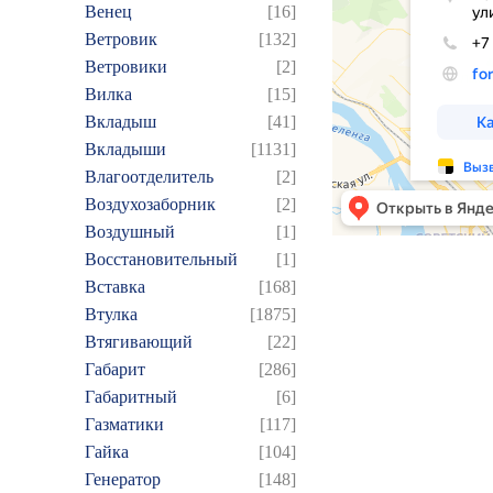
Венец
[16]
Ветровик
[132]
Ветровики
[2]
Вилка
[15]
Вкладыш
[41]
Вкладыши
[1131]
Влагоотделитель
[2]
Воздухозаборник
[2]
Воздушный
[1]
Восстановительный
[1]
Вставка
[168]
Втулка
[1875]
Втягивающий
[22]
Габарит
[286]
Габаритный
[6]
Газматики
[117]
Гайка
[104]
Генератор
[148]