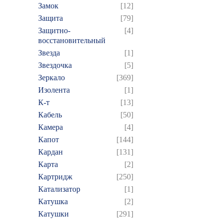
Замок
[12]
Защита
[79]
Защитно-
[4]
восстановительный
Звезда
[1]
Звездочка
[5]
Зеркало
[369]
Изолента
[1]
К-т
[13]
Кабель
[50]
Камера
[4]
Капот
[144]
Кардан
[131]
Карта
[2]
Картридж
[250]
Катализатор
[1]
Катушка
[2]
Катушки
[291]