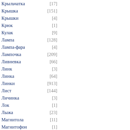
Крыльчатка
[17]
Крышка
[151]
Крышки
[4]
Крюк
[1]
Кулак
[9]
Лампа
[128]
Лампа-фара
[4]
Лампочка
[209]
Ливневка
[66]
Линк
[3]
Линка
[64]
Линки
[913]
Лист
[144]
Личинка
[3]
Лок
[1]
Лыжа
[23]
Магнитола
[11]
Магнитофон
[1]