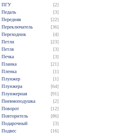
ПГУ
[2]
Педаль
[3]
Передняя
[22]
Переключатель
[36]
Переходник
[4]
Петли
[23]
Петля
[3]
Печка
[3]
Планка
[21]
Пленка
[1]
Плунжер
[1]
Плунжера
[64]
Плунжерная
[91]
Пневмоподушка
[2]
Поворот
[12]
Повторитель
[86]
Подарочный
[3]
Подвес
[16]