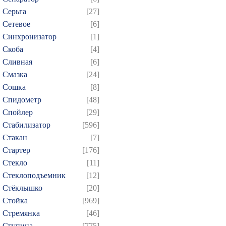
Серьга
[27]
Сетевое
[6]
Синхронизатор
[1]
Скоба
[4]
Сливная
[6]
Смазка
[24]
Сошка
[8]
Спидометр
[48]
Спойлер
[29]
Стабилизатор
[596]
Стакан
[7]
Стартер
[176]
Стекло
[11]
Стеклоподъемник
[12]
Стёклышко
[20]
Стойка
[969]
Стремянка
[46]
Ступица
[775]