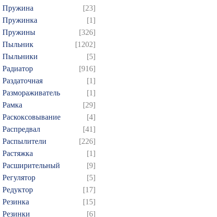
Пружина
[23]
Пружинка
[1]
Пружины
[326]
Пыльник
[1202]
Пыльники
[5]
Радиатор
[916]
Раздаточная
[1]
Размораживатель
[1]
Рамка
[29]
Раскоксовывание
[4]
Распредвал
[41]
Распылители
[226]
Растяжка
[1]
Расширительный
[9]
Регулятор
[5]
Редуктор
[17]
Резинка
[15]
Резинки
[6]