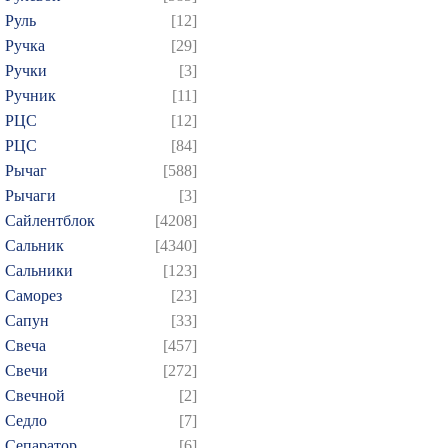
Руль
[12]
Ручка
[29]
Ручки
[3]
Ручник
[11]
РЦC
[12]
РЦС
[84]
Рычаг
[588]
Рычаги
[3]
Сайлентблок
[4208]
Сальник
[4340]
Сальники
[123]
Саморез
[23]
Сапун
[33]
Свеча
[457]
Свечи
[272]
Свечной
[2]
Седло
[7]
Сепаратор
[6]