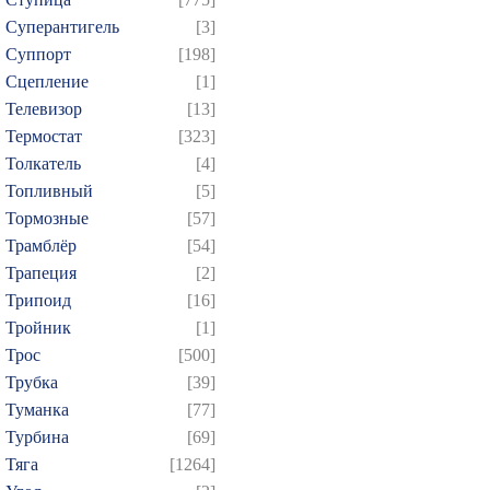
Суперантигель
[3]
Суппорт
[198]
Сцепление
[1]
Телевизор
[13]
Термостат
[323]
Толкатель
[4]
Топливный
[5]
Тормозные
[57]
Трамблёр
[54]
Трапеция
[2]
Трипоид
[16]
Тройник
[1]
Трос
[500]
Трубка
[39]
Туманка
[77]
Турбина
[69]
Тяга
[1264]