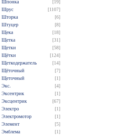
Шпонка
[19]
Шрус
[1107]
Шторка
[6]
Штуцер
[8]
Щека
[18]
Щетка
[31]
Щетки
[58]
Щётки
[124]
Щеткодержатель
[14]
Щёточный
[7]
Щеточный
[1]
Экс.
[4]
Эксентрик
[1]
Эксцентрик
[67]
Электро
[1]
Электромотор
[1]
Элемент
[5]
Эмблема
[1]