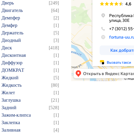
Дверь
[249]
Двигатель
[64]
Демпфер
[2]
Демфер
[1]
Держатель
[5]
Диодный
[3]
Диск
[418]
Дисконтная
[1]
Диффузор
[1]
ДОМКРАТ
[1]
Жидкий
[5]
Жидкость
[80]
Жилет
[1]
Заглушка
[21]
Задний
[528]
Зажим-клипса
[1]
Заклепка
[1]
Заливная
[4]