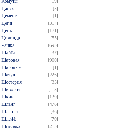
Хомуты
[19]
Цапфа
[8]
Цемент
[1]
Цепи
[314]
Цепь
[171]
Цилиндр
[55]
Чашка
[695]
Шайба
[37]
Шаровая
[900]
Шаровые
[1]
Шатун
[226]
Шестерня
[33]
Шкворня
[118]
Шкив
[129]
Шланг
[476]
Шланги
[36]
Шлейф
[70]
Шпилька
[215]