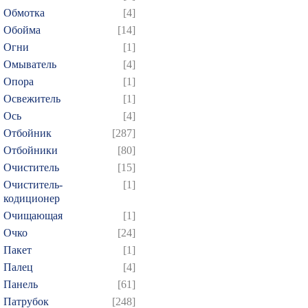
Обмотка
[4]
Обойма
[14]
Огни
[1]
Омыватель
[4]
Опора
[1]
Освежитель
[1]
Ось
[4]
Отбойник
[287]
Отбойники
[80]
Очиститель
[15]
Очиститель-
[1]
кодиционер
Очищающая
[1]
Очко
[24]
Пакет
[1]
Палец
[4]
Панель
[61]
Патрубок
[248]