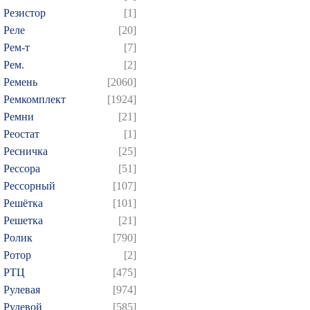
Резистор
[1]
Реле
[20]
Рем-т
[7]
Рем.
[2]
Ремень
[2060]
Ремкомплект
[1924]
Ремни
[21]
Реостат
[1]
Ресничка
[25]
Рессора
[51]
Рессорный
[107]
Решётка
[101]
Решетка
[21]
Ролик
[790]
Ротор
[2]
РТЦ
[475]
Рулевая
[974]
Рулевой
[585]