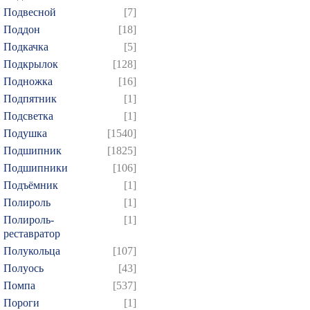
Подвесной
[7]
Поддон
[18]
Подкачка
[5]
Подкрылок
[128]
Подножка
[16]
Подпятник
[1]
Подсветка
[1]
Подушка
[1540]
Подшипник
[1825]
Подшипники
[106]
Подъёмник
[1]
Полироль
[1]
Полироль-
[1]
реставратор
Полукольца
[107]
Полуось
[43]
Помпа
[537]
Пороги
[1]