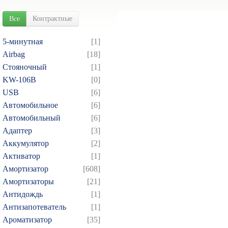
Все
Контрактные
5-минутная
[1]
Airbag
[18]
Cтояночный
[1]
KW-106B
[0]
USB
[6]
Автомобильное
[6]
Автомобильный
[6]
Адаптер
[3]
Аккумулятор
[2]
Активатор
[1]
Амортизатор
[608]
Амортизаторы
[21]
Антидождь
[1]
Антизапотеватель
[1]
Ароматизатор
[35]