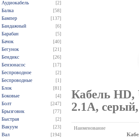
Аудиокабель
[2]
Балка
[58]
Бампер
[137]
Бандажный
[6]
Барабан
[5]
Бачок
[40]
Бегунок
[21]
Бендикс
[26]
Бензонасос
[17]
Беспроводное
[2]
Беспроводные
[1]
Блок
[81]
Кабель HD, 
Боковые
[4]
2.1A, серы
Болт
[247]
Брызговик
[77]
Быстрая
[2]
Вакуум
[23]
Наименование
Кабе
Вал
[194]