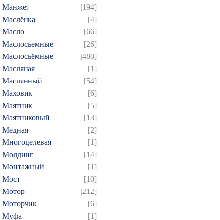
Манжет
[194]
Маслёнка
[4]
Масло
[66]
Маслосъемные
[26]
Маслосъёмные
[480]
Масляная
[1]
Маслянный
[54]
Маховик
[6]
Маятник
[5]
Маятниковый
[13]
Медная
[2]
Многоцелевая
[1]
Молдинг
[14]
Монтажный
[1]
Мост
[10]
Мотор
[212]
Моторчик
[6]
Муфа
[1]