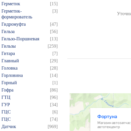
Герметик
[15]
Герметик-
[3]
Уточни
формирователь
Гидромуфта
[47]
Гильза
[56]
Гильзо-Поршневая
[13]
Гильзы
[259]
Гитара
[7]
Главный
[29]
Головка
[28]
Горловина
[14]
Горный
[1]
Гофра
[86]
ГТЦ
[96]
ГУР
[34]
ГЦC
[6]
ГЦС
[74]
Датчик
[969]