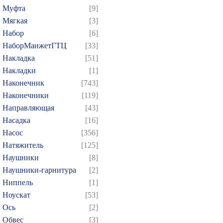
Муфта
[9]
Мягкая
[3]
Набор
[6]
НаборМанжетГТЦ
[33]
Накладка
[51]
Накладки
[1]
Наконечник
[743]
Наконечники
[119]
Направляющая
[43]
Насадка
[16]
Насос
[356]
Натяжитель
[125]
Наушники
[8]
Наушники-гарнитура
[2]
Ниппель
[1]
Ноускат
[53]
Оcь
[2]
Обвес
[3]