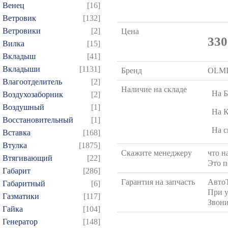
Венец
[16]
Ветровик
[132]
Ветровики
[2]
Цена
330
Вилка
[15]
Вкладыш
[41]
Вкладыши
[1131]
Бренд
OLM
Влагоотделитель
[2]
Наличие на складе
На Б
Воздухозаборник
[2]
Воздушный
[1]
На 
Восстановительный
[1]
На с
Вставка
[168]
Втулка
[1875]
Скажите менеджеру
что н
Втягивающий
[22]
Это п
Габарит
[286]
Гарантия на запчасть
Авто
Габаритный
[6]
При у
Газматики
[117]
Звони
Гайка
[104]
Генератор
[148]