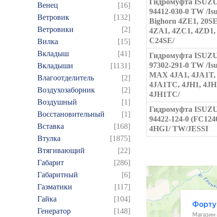
Гидромуфта ISUZU
Венец
[16]
94412-030-0 TW /Is
Ветровик
[132]
Bighorn 4ZE1, 20SE
Ветровики
[2]
4ZA1, 4ZC1, 4ZD1,
C24SE/
Вилка
[15]
Вкладыш
[41]
Гидромуфта ISUZU
97302-291-0 TW /Is
Вкладыши
[1131]
MAX 4JA1, 4JA1T,
Влагоотделитель
[2]
4JA1TC, 4JH1, 4JH
Воздухозаборник
[2]
4JH1TC/
Воздушный
[1]
Гидромуфта ISUZU
Восстановительный
[1]
94422-124-0 (FC124
Вставка
[168]
4HG1/ TW/JESSI
Втулка
[1875]
Втягивающий
[22]
Габарит
[286]
Габаритный
[6]
Газматики
[117]
Гайка
[104]
Генератор
[148]