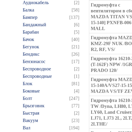
Аудиокабель
[2]
Гидромуфта с
Балка
[58]
вентилятором в сб
MAZDA TITAN VS 
Бампер
[137]
15-140] PXNFB-00
Бандажный
[6]
MALL
Барабан
[5]
Гидромуфта MAZ
Бачок
[40]
KMZ-29F NUK /B
Бегунок
[21]
R2, RF, VS/
Бендикс
[26]
Гидромуфта 16210-
Бензонасос
[17]
(T-162F) NPW /1G
Беспроводное
[2]
PRADO 120/
Беспроводные
[1]
Гидромуфта MAZD
Блок
[81]
15-140A/VS27-15-1
Боковые
[4]
MAZDA VS/TF ZE
Болт
[247]
Гидромуфта 16210-
Брызговик
[77]
TW /Dyna, LH80, L
LY60, Land Cruiser
Быстрая
[2]
LJ71, LJ73 2L, 2LT
Вакуум
[23]
2LTHE/
Вал
[194]