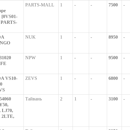
PARTS-MALL
1
-
-
7500
-
оре
[0VS01-
6 PARTS-
DA
NUK
1
-
-
8950
-
ONGO
31020
NPW
1
-
-
9500
-
RFE
A VS10-
ZEVS
1
-
-
6800
-
50
VS
54060
Тайвань
2
1
-
3100
-
Y50,
, LJ70,
, 2LTE,