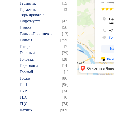
Герметик
[15]
Герметик-
[3]
формирователь
Гидромуфта
[47]
Гильза
[56]
Гильзо-Поршневая
[13]
Гильзы
[259]
Гитара
[7]
Главный
[29]
Головка
[28]
Горловина
[14]
Горный
[1]
Гофра
[86]
ГТЦ
[96]
ГУР
[34]
ГЦC
[6]
ГЦС
[74]
Датчик
[969]