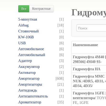
Все
Контрактные
Гидрому
5-минутная
[1]
Airbag
[18]
Cтояночный
[1]
KW-106B
[0]
USB
[6]
Наименование
Автомобильное
[6]
Автомобильный
[6]
Гидромуфта 4M40
Адаптер
[3]
298566] 4M40 93-
Аккумулятор
[2]
Гидромуфта HA
Активатор
[1]
Гидромуфта MMC 
Амортизатор
[608]
NUK /4DR5, 4D31, 
Амортизаторы
[21]
4D34, 4D35/
Антидождь
[1]
Гидромуфта 1GFE [б
Антизапотеватель
[1]
вентилятора/
TOYO
Ароматизатор
[35]
FE, 1GFE