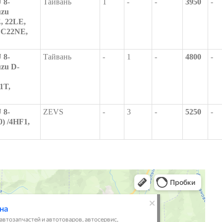
 8-
Тайвань
1
-
-
3950
-
uzu
, 22LE,
 C22NE,
 8-
Тайвань
-
1
-
4800
-
uzu D-
1T,
 8-
ZEVS
-
3
-
5250
-
0) /4HF1,