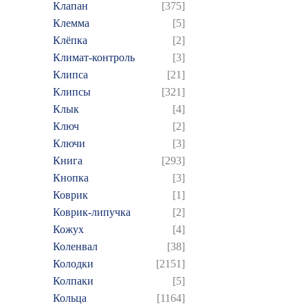
Клапан
[375]
Клемма
[5]
Клёпка
[2]
Климат-контроль
[3]
Клипса
[21]
Клипсы
[321]
Клык
[4]
Ключ
[2]
Ключи
[3]
Книга
[293]
Кнопка
[3]
Коврик
[1]
Коврик-липучка
[2]
Кожух
[4]
Коленвал
[38]
Колодки
[2151]
Колпаки
[5]
Кольца
[1164]