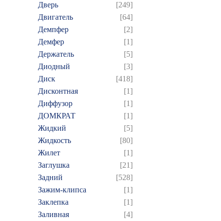
Дверь
[249]
Двигатель
[64]
Демпфер
[2]
Демфер
[1]
Держатель
[5]
Диодный
[3]
Диск
[418]
Дисконтная
[1]
Диффузор
[1]
ДОМКРАТ
[1]
Жидкий
[5]
Жидкость
[80]
Жилет
[1]
Заглушка
[21]
Задний
[528]
Зажим-клипса
[1]
Заклепка
[1]
Заливная
[4]