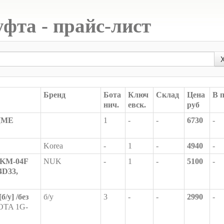
фта - прайс-лист
Бренд
Бота
Ключ
Склад
Цена
В 
нич.
евск.
руб
 [ME
1
-
-
6730
-
Korea
-
1
-
4940
-
KM-04F
NUK
-
1
-
5100
-
4D33,
/у] /без
б/у
3
-
-
2990
-
TA 1G-