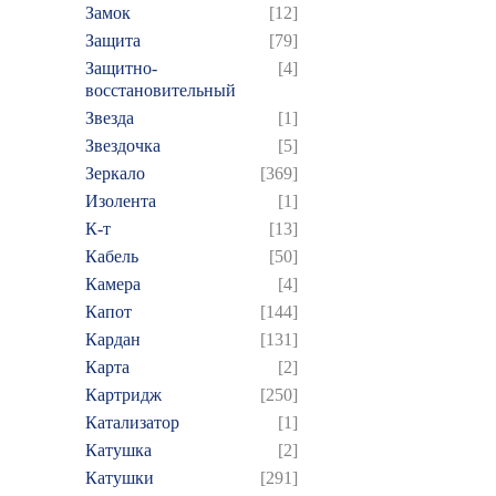
Замок
[12]
Защита
[79]
Защитно-
[4]
восстановительный
Звезда
[1]
Звездочка
[5]
Зеркало
[369]
Изолента
[1]
К-т
[13]
Кабель
[50]
Камера
[4]
Капот
[144]
Кардан
[131]
Карта
[2]
Картридж
[250]
Катализатор
[1]
Катушка
[2]
Катушки
[291]