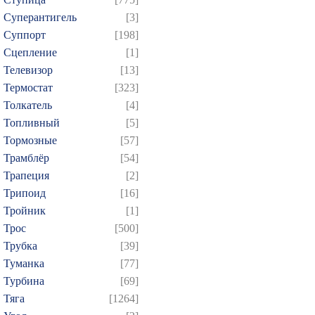
Суперантигель
[3]
Суппорт
[198]
Сцепление
[1]
Телевизор
[13]
Термостат
[323]
Толкатель
[4]
Топливный
[5]
Тормозные
[57]
Трамблёр
[54]
Трапеция
[2]
Трипоид
[16]
Тройник
[1]
Трос
[500]
Трубка
[39]
Туманка
[77]
Турбина
[69]
Тяга
[1264]