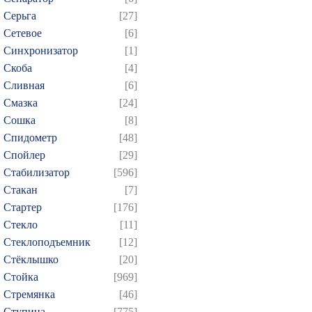
Серьга
[27]
Сетевое
[6]
Синхронизатор
[1]
Скоба
[4]
Сливная
[6]
Смазка
[24]
Сошка
[8]
Спидометр
[48]
Спойлер
[29]
Стабилизатор
[596]
Стакан
[7]
Стартер
[176]
Стекло
[11]
Стеклоподъемник
[12]
Стёклышко
[20]
Стойка
[969]
Стремянка
[46]
Ступица
[775]