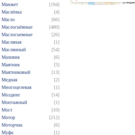
Манжет
[194]
Маслёнка
[4]
Масло
[66]
Маслосъёмные
[480]
Маслосъемные
[26]
Масляная
[1]
Маслянный
[54]
Маховик
[6]
Маятник
[5]
Маятниковый
[13]
Медная
[2]
Многоцелевая
[1]
Молдинг
[14]
Монтажный
[1]
Мост
[10]
Мотор
[212]
Моторчик
[6]
Муфа
[1]