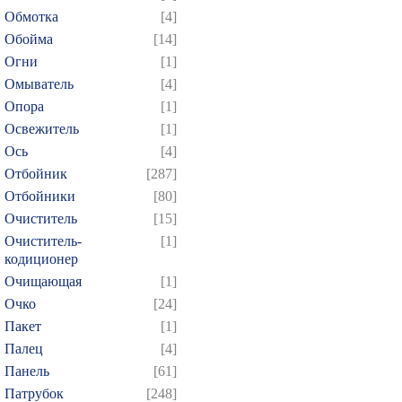
Обмотка
[4]
Обойма
[14]
Огни
[1]
Омыватель
[4]
Опора
[1]
Освежитель
[1]
Ось
[4]
Отбойник
[287]
Отбойники
[80]
Очиститель
[15]
Очиститель-
[1]
кодиционер
Очищающая
[1]
Очко
[24]
Пакет
[1]
Палец
[4]
Панель
[61]
Патрубок
[248]