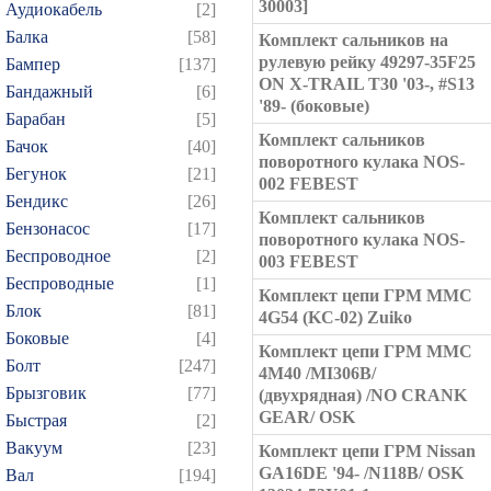
30003]
Аудиокабель
[2]
Балка
[58]
Комплект сальников на
рулевую рейку 49297-35F25
Бампер
[137]
ON X-TRAIL T30 '03-, #S13
Бандажный
[6]
'89- (боковые)
Барабан
[5]
Комплект сальников
Бачок
[40]
поворотного кулака NOS-
Бегунок
[21]
002 FEBEST
Бендикс
[26]
Комплект сальников
Бензонасос
[17]
поворотного кулака NOS-
Беспроводное
[2]
003 FEBEST
Беспроводные
[1]
Комплект цепи ГРМ MMC
Блок
[81]
4G54 (KC-02) Zuiko
Боковые
[4]
Комплект цепи ГРМ MMC
Болт
[247]
4M40 /MI306B/
Брызговик
[77]
(двухрядная) /NO CRANK
GEAR/ OSK
Быстрая
[2]
Вакуум
[23]
Комплект цепи ГРМ Nissan
GA16DE '94- /N118B/ OSK
Вал
[194]