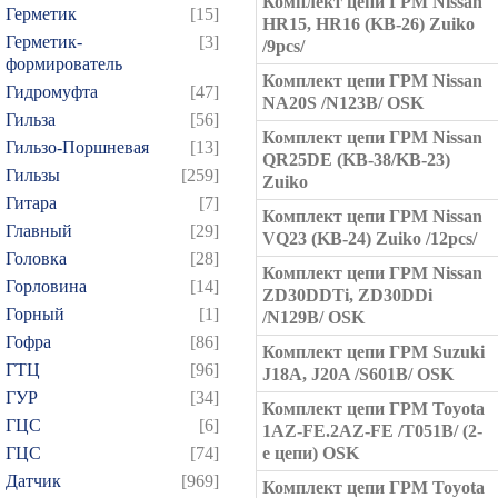
Комплект цепи ГРМ Nissan
Герметик
[15]
HR15, HR16 (KB-26) Zuiko
Герметик-
[3]
/9pcs/
формирователь
Комплект цепи ГРМ Nissan
Гидромуфта
[47]
NA20S /N123B/ OSK
Гильза
[56]
Комплект цепи ГРМ Nissan
Гильзо-Поршневая
[13]
QR25DE (KB-38/KB-23)
Гильзы
[259]
Zuiko
Гитара
[7]
Комплект цепи ГРМ Nissan
Главный
[29]
VQ23 (KB-24) Zuiko /12pcs/
Головка
[28]
Комплект цепи ГРМ Nissan
Горловина
[14]
ZD30DDTi, ZD30DDi
Горный
[1]
/N129B/ OSK
Гофра
[86]
Комплект цепи ГРМ Suzuki
ГТЦ
[96]
J18A, J20A /S601B/ OSK
ГУР
[34]
Комплект цепи ГРМ Toyota
ГЦC
[6]
1AZ-FE.2AZ-FE /T051B/ (2-
ГЦС
[74]
е цепи) OSK
Датчик
[969]
Комплект цепи ГРМ Toyota