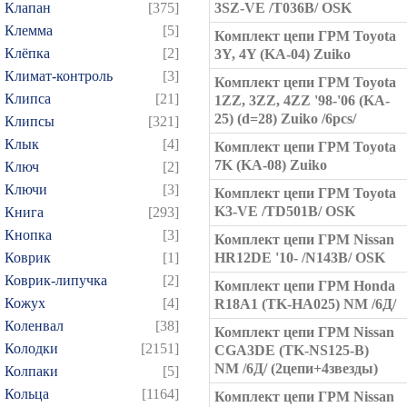
Клапан
[375]
3SZ-VE /T036B/ OSK
Клемма
[5]
Комплект цепи ГРМ Toyota
Клёпка
[2]
3Y, 4Y (KA-04) Zuiko
Климат-контроль
[3]
Комплект цепи ГРМ Toyota
Клипса
[21]
1ZZ, 3ZZ, 4ZZ '98-'06 (KA-
25) (d=28) Zuiko /6pcs/
Клипсы
[321]
Клык
[4]
Комплект цепи ГРМ Toyota
7K (KA-08) Zuiko
Ключ
[2]
Ключи
[3]
Комплект цепи ГРМ Toyota
K3-VE /TD501B/ OSK
Книга
[293]
Кнопка
[3]
Комплект цепи ГРМ Nissan
Коврик
[1]
HR12DE '10- /N143B/ OSK
Коврик-липучка
[2]
Комплект цепи ГРМ Honda
Кожух
[4]
R18A1 (TK-HA025) NM /6Д/
Коленвал
[38]
Комплект цепи ГРМ Nissan
Колодки
[2151]
CGA3DE (TK-NS125-B)
NM /6Д/ (2цепи+4звезды)
Колпаки
[5]
Кольца
[1164]
Комплект цепи ГРМ Nissan