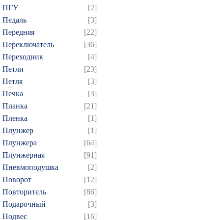
ПГУ
[2]
Педаль
[3]
Передняя
[22]
Переключатель
[36]
Переходник
[4]
Петли
[23]
Петля
[3]
Печка
[3]
Планка
[21]
Пленка
[1]
Плунжер
[1]
Плунжера
[64]
Плунжерная
[91]
Пневмоподушка
[2]
Поворот
[12]
Повторитель
[86]
Подарочный
[3]
Подвес
[16]