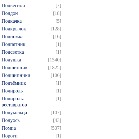
Подвесной
[7]
Поддон
[18]
Подкачка
[5]
Подкрылок
[128]
Подножка
[16]
Подпятник
[1]
Подсветка
[1]
Подушка
[1540]
Подшипник
[1825]
Подшипники
[106]
Подъёмник
[1]
Полироль
[1]
Полироль-
[1]
реставратор
Полукольца
[107]
Полуось
[43]
Помпа
[537]
Пороги
[1]