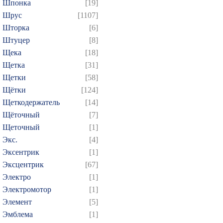
Шпонка
[19]
Шрус
[1107]
Шторка
[6]
Штуцер
[8]
Щека
[18]
Щетка
[31]
Щетки
[58]
Щётки
[124]
Щеткодержатель
[14]
Щёточный
[7]
Щеточный
[1]
Экс.
[4]
Эксентрик
[1]
Эксцентрик
[67]
Электро
[1]
Электромотор
[1]
Элемент
[5]
Эмблема
[1]