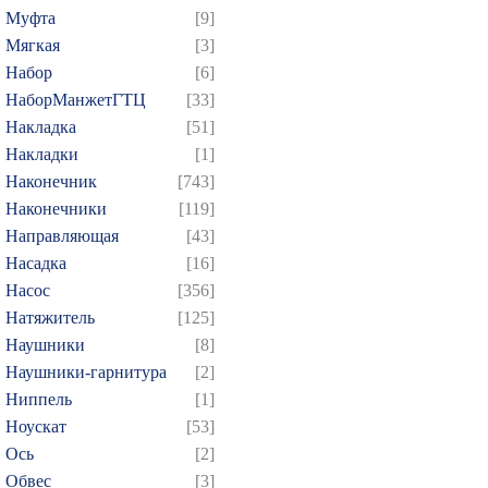
Муфта
[9]
Мягкая
[3]
Набор
[6]
НаборМанжетГТЦ
[33]
Накладка
[51]
Накладки
[1]
Наконечник
[743]
Наконечники
[119]
Направляющая
[43]
Насадка
[16]
Насос
[356]
Натяжитель
[125]
Наушники
[8]
Наушники-гарнитура
[2]
Ниппель
[1]
Ноускат
[53]
Оcь
[2]
Обвес
[3]