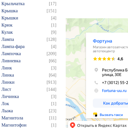
Крыльчатка
[17]
Крышка
[151]
Крышки
[4]
Крюк
[1]
Кулак
[9]
Лампа
[128]
Лампа-фара
[4]
Лампочка
[209]
Ливневка
[66]
Линк
[3]
Линка
[64]
Линки
[913]
Лист
[144]
Личинка
[3]
Лок
[1]
Лыжа
[23]
Магнитола
[11]
Магнитофон
[1]