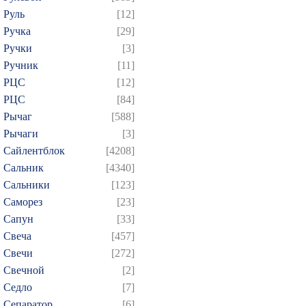
Руль
[12]
Ручка
[29]
Ручки
[3]
Ручник
[11]
РЦC
[12]
РЦС
[84]
Рычаг
[588]
Рычаги
[3]
Сайлентблок
[4208]
Сальник
[4340]
Сальники
[123]
Саморез
[23]
Сапун
[33]
Свеча
[457]
Свечи
[272]
Свечной
[2]
Седло
[7]
Сепаратор
[6]