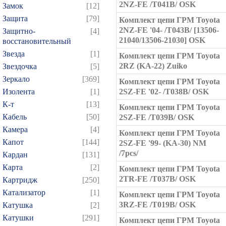
2NZ-FE /T041B/ OSK
Замок
[12]
Защита
[79]
Комплект цепи ГРМ Toyota
2NZ-FE '04- /T043B/ [13506-
Защитно-
[4]
21040/13506-21030] OSK
восстановительный
Звезда
[1]
Комплект цепи ГРМ Toyota
2RZ (KA-22) Zuiko
Звездочка
[5]
Зеркало
[369]
Комплект цепи ГРМ Toyota
Изолента
[1]
2SZ-FE '02- /T038B/ OSK
К-т
[13]
Комплект цепи ГРМ Toyota
Кабель
[50]
2SZ-FE /T039B/ OSK
Камера
[4]
Комплект цепи ГРМ Toyota
Капот
[144]
2SZ-FE '99- (KA-30) NM
/7pcs/
Кардан
[131]
Карта
[2]
Комплект цепи ГРМ Toyota
2TR-FE /T037B/ OSK
Картридж
[250]
Катализатор
[1]
Комплект цепи ГРМ Toyota
3RZ-FE /T019B/ OSK
Катушка
[2]
Катушки
[291]
Комплект цепи ГРМ Toyota