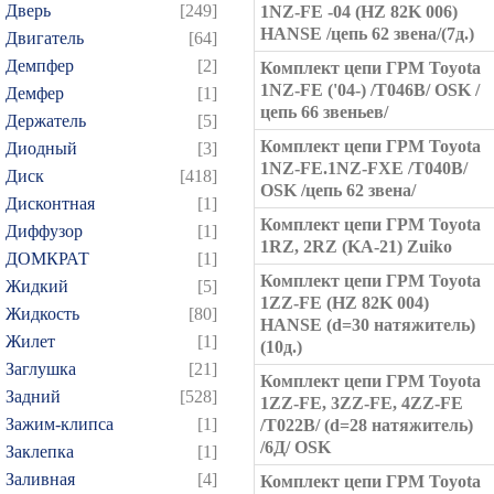
Дверь
[249]
1NZ-FE -04 (HZ 82K 006)
HANSE /цепь 62 звена/(7д.)
Двигатель
[64]
Демпфер
[2]
Комплект цепи ГРМ Toyota
1NZ-FE ('04-) /T046B/ OSK /
Демфер
[1]
цепь 66 звеньев/
Держатель
[5]
Комплект цепи ГРМ Toyota
Диодный
[3]
1NZ-FE.1NZ-FXE /T040B/
Диск
[418]
OSK /цепь 62 звена/
Дисконтная
[1]
Комплект цепи ГРМ Toyota
Диффузор
[1]
1RZ, 2RZ (KA-21) Zuiko
ДОМКРАТ
[1]
Комплект цепи ГРМ Toyota
Жидкий
[5]
1ZZ-FE (HZ 82K 004)
Жидкость
[80]
HANSE (d=30 натяжитель)
Жилет
[1]
(10д.)
Заглушка
[21]
Комплект цепи ГРМ Toyota
Задний
[528]
1ZZ-FE, 3ZZ-FE, 4ZZ-FE
Зажим-клипса
[1]
/T022B/ (d=28 натяжитель)
/6Д/ OSK
Заклепка
[1]
Заливная
[4]
Комплект цепи ГРМ Toyota