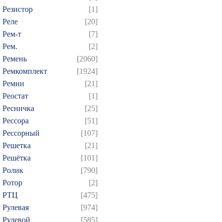
Резистор
[1]
Реле
[20]
Рем-т
[7]
Рем.
[2]
Ремень
[2060]
Ремкомплект
[1924]
Ремни
[21]
Реостат
[1]
Ресничка
[25]
Рессора
[51]
Рессорный
[107]
Решетка
[21]
Решётка
[101]
Ролик
[790]
Ротор
[2]
РТЦ
[475]
Рулевая
[974]
Рулевой
[585]