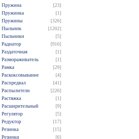
Пружина
[23]
Пружинка
[1]
Пружины
[326]
Пыльник
[1202]
Пыльники
[5]
Радиатор
[916]
Раздаточная
[1]
Размораживатель
[1]
Рамка
[29]
Раскоксовывание
[4]
Распредвал
[41]
Распылители
[226]
Растяжка
[1]
Расширительный
[9]
Регулятор
[5]
Редуктор
[17]
Резинка
[15]
Резинки
[6]