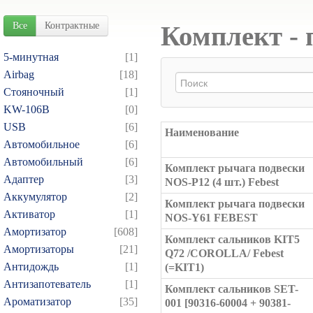
Все
Контрактные
Комплект - 
5-минутная
[1]
Airbag
[18]
Cтояночный
[1]
KW-106B
[0]
USB
[6]
Наименование
Автомобильное
[6]
Автомобильный
[6]
Комплект рычага подвески
Адаптер
[3]
NOS-P12 (4 шт.) Febest
Аккумулятор
[2]
Комплект рычага подвески
Активатор
[1]
NOS-Y61 FEBEST
Амортизатор
[608]
Комплект сальников KIT5
Амортизаторы
[21]
Q72 /COROLLA/ Febest
Антидождь
[1]
(=KIT1)
Антизапотеватель
[1]
Комплект сальников SET-
Ароматизатор
[35]
001 [90316-60004 + 90381-