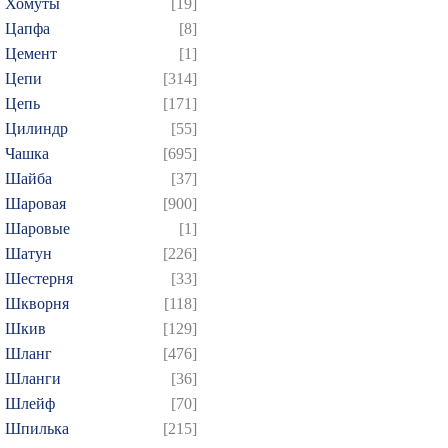
Хомуты
[19]
Цапфа
[8]
Цемент
[1]
Цепи
[314]
Цепь
[171]
Цилиндр
[55]
Чашка
[695]
Шайба
[37]
Шаровая
[900]
Шаровые
[1]
Шатун
[226]
Шестерня
[33]
Шкворня
[118]
Шкив
[129]
Шланг
[476]
Шланги
[36]
Шлейф
[70]
Шпилька
[215]