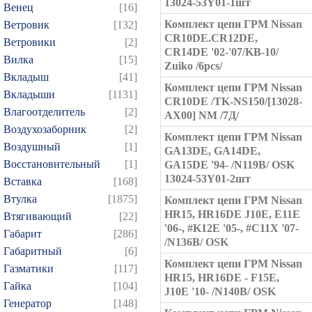
13024-53Y01-1шт
Венец
[16]
Комплект цепи ГРМ Nissan
Ветровик
[132]
CR10DE.CR12DE,
Ветровики
[2]
CR14DE '02-'07/KB-10/
Вилка
[15]
Zuiko /6pcs/
Вкладыш
[41]
Комплект цепи ГРМ Nissan
Вкладыши
[1131]
CR10DE /TK-NS150/[13028-
Влагоотделитель
[2]
AX00] NM /7Д/
Воздухозаборник
[2]
Комплект цепи ГРМ Nissan
Воздушный
[1]
GA13DE, GA14DE,
Восстановительный
[1]
GA15DE '94- /N119B/ OSK
13024-53Y01-2шт
Вставка
[168]
Втулка
[1875]
Комплект цепи ГРМ Nissan
HR15, HR16DE J10E, E11E
Втягивающий
[22]
'06-, #K12E '05-, #C11X '07-
Габарит
[286]
/N136B/ OSK
Габаритный
[6]
Комплект цепи ГРМ Nissan
Газматики
[117]
HR15, HR16DE - F15E,
Гайка
[104]
J10E '10- /N140B/ OSK
Генератор
[148]