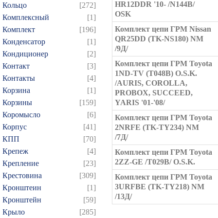
HR12DDR '10- /N144B/
Кольцо
[272]
OSK
Комплексный
[1]
Комплект цепи ГРМ Nissan
Комплект
[196]
QR25DD (TK-NS180) NM
Конденсатор
[1]
/9Д/
Кондиционер
[2]
Комплект цепи ГРМ Toyota
Контакт
[3]
1ND-TV (T048B) O.S.K.
Контакты
[4]
/AURIS, COROLLA,
Корзина
[1]
PROBOX, SUCCEED,
Корзины
[159]
YARIS '01-'08/
Коромысло
[6]
Комплект цепи ГРМ Toyota
Корпус
[41]
2NRFE (TK-TY234) NM
/7Д/
КПП
[70]
Крепеж
[4]
Комплект цепи ГРМ Toyota
2ZZ-GE /T029B/ O.S.K.
Крепление
[23]
Крестовина
[309]
Комплект цепи ГРМ Toyota
3URFBE (TK-TY218) NM
Кронштеин
[1]
/13Д/
Кронштейн
[59]
Крыло
[285]