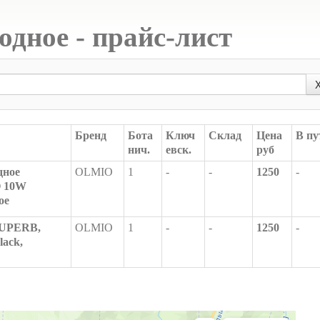
одное - прайс-лист
Бренд
Бота
Ключ
Склад
Цена
В пу
нич.
евск.
руб
дное
OLMIO
1
-
-
1250
-
O 10W
ое
SUPERB,
OLMIO
1
-
-
1250
-
lack,