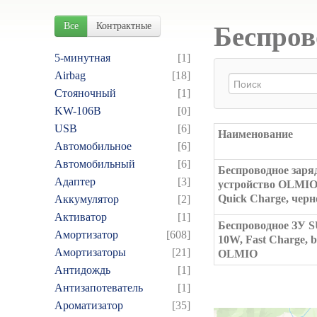
Все
Контрактные
Беспров
5-минутная
[1]
Airbag
[18]
Cтояночный
[1]
KW-106B
[0]
USB
[6]
Наименование
Автомобильное
[6]
Автомобильный
[6]
Беспроводное заря
Адаптер
[3]
устройство OLMI
Quick Charge, черн
Аккумулятор
[2]
Активатор
[1]
Беспроводное ЗУ 
Амортизатор
[608]
10W, Fast Charge, b
Амортизаторы
[21]
OLMIO
Антидождь
[1]
Антизапотеватель
[1]
Ароматизатор
[35]