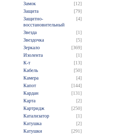
Замок
[12]
Защита
[79]
Защитно-
[4]
восстановительный
Звезда
[1]
Звездочка
[5]
Зеркало
[369]
Изолента
[1]
К-т
[13]
Кабель
[50]
Камера
[4]
Капот
[144]
Кардан
[131]
Карта
[2]
Картридж
[250]
Катализатор
[1]
Катушка
[2]
Катушки
[291]