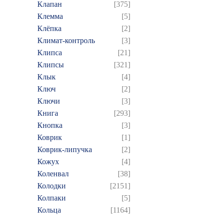
Клапан
[375]
Клемма
[5]
Клёпка
[2]
Климат-контроль
[3]
Клипса
[21]
Клипсы
[321]
Клык
[4]
Ключ
[2]
Ключи
[3]
Книга
[293]
Кнопка
[3]
Коврик
[1]
Коврик-липучка
[2]
Кожух
[4]
Коленвал
[38]
Колодки
[2151]
Колпаки
[5]
Кольца
[1164]