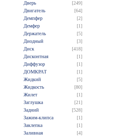
Дверь
[249]
Двигатель
[64]
Демпфер
[2]
Демфер
[1]
Держатель
[5]
Диодный
[3]
Диск
[418]
Дисконтная
[1]
Диффузор
[1]
ДОМКРАТ
[1]
Жидкий
[5]
Жидкость
[80]
Жилет
[1]
Заглушка
[21]
Задний
[528]
Зажим-клипса
[1]
Заклепка
[1]
Заливная
[4]