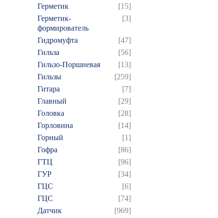
Герметик
[15]
Герметик-
[3]
формирователь
Гидромуфта
[47]
Гильза
[56]
Гильзо-Поршневая
[13]
Гильзы
[259]
Гитара
[7]
Главный
[29]
Головка
[28]
Горловина
[14]
Горный
[1]
Гофра
[86]
ГТЦ
[96]
ГУР
[34]
ГЦC
[6]
ГЦС
[74]
Датчик
[969]