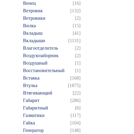
Венец
[16]
Ветровик
[132]
Ветровики
[2]
Вилка
[15]
Вкладыш
[41]
Вкладыши
[1131]
Влагоотделитель
[2]
Воздухозаборник
[2]
Воздушный
[1]
Восстановительный
[1]
Вставка
[168]
Втулка
[1875]
Втягивающий
[22]
Габарит
[286]
Габаритный
[6]
Газматики
[117]
Гайка
[104]
Генератор
[148]