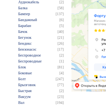
Аудиокабель
[2]
Балка
[58]
Бампер
[137]
Бандажный
[6]
Барабан
[5]
Бачок
[40]
Бегунок
[21]
Бендикс
[26]
Бензонасос
[17]
Беспроводное
[2]
Беспроводные
[1]
Блок
[81]
Боковые
[4]
Болт
[247]
Брызговик
[77]
Быстрая
[2]
Вакуум
[23]
Вал
[194]