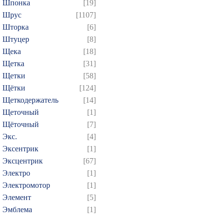
Шпонка
[19]
Шрус
[1107]
Шторка
[6]
Штуцер
[8]
Щека
[18]
Щетка
[31]
Щетки
[58]
Щётки
[124]
Щеткодержатель
[14]
Щеточный
[1]
Щёточный
[7]
Экс.
[4]
Эксентрик
[1]
Эксцентрик
[67]
Электро
[1]
Электромотор
[1]
Элемент
[5]
Эмблема
[1]