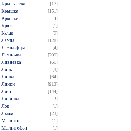
Крыльчатка
[17]
Крышка
[151]
Крышки
[4]
Крюк
[1]
Кулак
[9]
Лампа
[128]
Лампа-фара
[4]
Лампочка
[209]
Ливневка
[66]
Линк
[3]
Линка
[64]
Линки
[913]
Лист
[144]
Личинка
[3]
Лок
[1]
Лыжа
[23]
Магнитола
[11]
Магнитофон
[1]