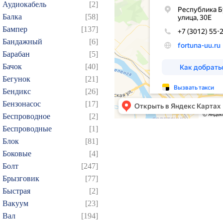
Аудиокабель
[2]
Балка
[58]
Бампер
[137]
Бандажный
[6]
Барабан
[5]
Бачок
[40]
Бегунок
[21]
Бендикс
[26]
Бензонасос
[17]
Беспроводное
[2]
Беспроводные
[1]
Блок
[81]
Боковые
[4]
Болт
[247]
Брызговик
[77]
Быстрая
[2]
Вакуум
[23]
Вал
[194]