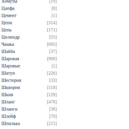
Хомуты
[19]
Цапфа
[8]
Цемент
[1]
Цепи
[314]
Цепь
[171]
Цилиндр
[55]
Чашка
[695]
Шайба
[37]
Шаровая
[900]
Шаровые
[1]
Шатун
[226]
Шестерня
[33]
Шкворня
[118]
Шкив
[129]
Шланг
[476]
Шланги
[36]
Шлейф
[70]
Шпилька
[215]