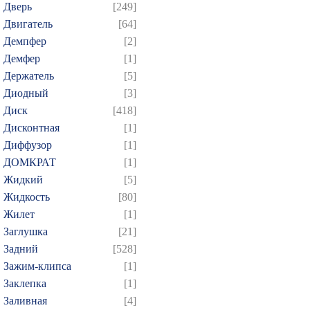
Дверь
[249]
Двигатель
[64]
Демпфер
[2]
Демфер
[1]
Держатель
[5]
Диодный
[3]
Диск
[418]
Дисконтная
[1]
Диффузор
[1]
ДОМКРАТ
[1]
Жидкий
[5]
Жидкость
[80]
Жилет
[1]
Заглушка
[21]
Задний
[528]
Зажим-клипса
[1]
Заклепка
[1]
Заливная
[4]