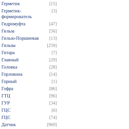
Герметик
[15]
Герметик-
[3]
формирователь
Гидромуфта
[47]
Гильза
[56]
Гильзо-Поршневая
[13]
Гильзы
[259]
Гитара
[7]
Главный
[29]
Головка
[28]
Горловина
[14]
Горный
[1]
Гофра
[86]
ГТЦ
[96]
ГУР
[34]
ГЦC
[6]
ГЦС
[74]
Датчик
[969]