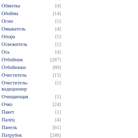
Обмотка
[4]
Обойма
[14]
Огни
[1]
Омыватель
[4]
Опора
[1]
Освежитель
[1]
Ось
[4]
Отбойник
[287]
Отбойники
[80]
Очиститель
[15]
Очиститель-
[1]
кодиционер
Очищающая
[1]
Очко
[24]
Пакет
[1]
Палец
[4]
Панель
[61]
Патрубок
[248]