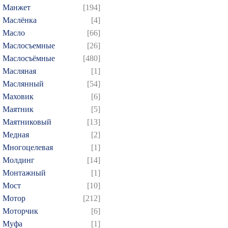
Манжет
[194]
Маслёнка
[4]
Масло
[66]
Маслосъемные
[26]
Маслосъёмные
[480]
Масляная
[1]
Маслянный
[54]
Маховик
[6]
Маятник
[5]
Маятниковый
[13]
Медная
[2]
Многоцелевая
[1]
Молдинг
[14]
Монтажный
[1]
Мост
[10]
Мотор
[212]
Моторчик
[6]
Муфа
[1]