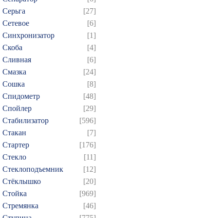
Серьга
[27]
Сетевое
[6]
Синхронизатор
[1]
Скоба
[4]
Сливная
[6]
Смазка
[24]
Сошка
[8]
Спидометр
[48]
Спойлер
[29]
Стабилизатор
[596]
Стакан
[7]
Стартер
[176]
Стекло
[11]
Стеклоподъемник
[12]
Стёклышко
[20]
Стойка
[969]
Стремянка
[46]
Ступица
[775]