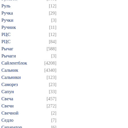
Руль
[12]
Ручка
[29]
Ручки
[3]
Ручник
[11]
РЦC
[12]
РЦС
[84]
Рычаг
[588]
Рычаги
[3]
Сайлентблок
[4208]
Сальник
[4340]
Сальники
[123]
Саморез
[23]
Сапун
[33]
Свеча
[457]
Свечи
[272]
Свечной
[2]
Седло
[7]
Сепаратор
[6]