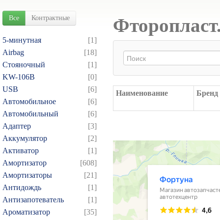
Все
Контрактные
Фторопласт.
5-минутная
[1]
Airbag
[18]
Cтояночный
[1]
KW-106B
[0]
USB
[6]
Наименование
Бренд
Автомобильное
[6]
Автомобильный
[6]
Адаптер
[3]
Аккумулятор
[2]
Активатор
[1]
Амортизатор
[608]
Амортизаторы
[21]
Антидождь
[1]
Антизапотеватель
[1]
Ароматизатор
[35]