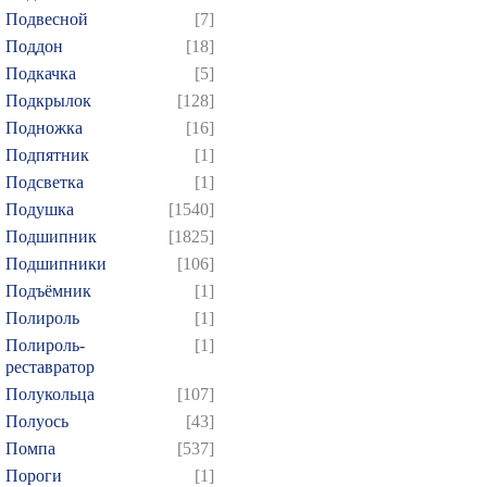
Подвесной
[7]
Поддон
[18]
Подкачка
[5]
Подкрылок
[128]
Подножка
[16]
Подпятник
[1]
Подсветка
[1]
Подушка
[1540]
Подшипник
[1825]
Подшипники
[106]
Подъёмник
[1]
Полироль
[1]
Полироль-
[1]
реставратор
Полукольца
[107]
Полуось
[43]
Помпа
[537]
Пороги
[1]