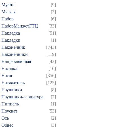
Муфта
[9]
Мягкая
[3]
Набор
[6]
НаборМанжетГТЦ
[33]
Накладка
[51]
Накладки
[1]
Наконечник
[743]
Наконечники
[119]
Направляющая
[43]
Насадка
[16]
Насос
[356]
Натяжитель
[125]
Наушники
[8]
Наушники-гарнитура
[2]
Ниппель
[1]
Ноускат
[53]
Оcь
[2]
Обвес
[3]