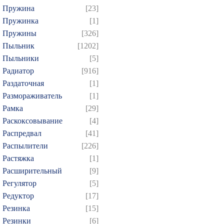
Пружина
[23]
Пружинка
[1]
Пружины
[326]
Пыльник
[1202]
Пыльники
[5]
Радиатор
[916]
Раздаточная
[1]
Размораживатель
[1]
Рамка
[29]
Раскоксовывание
[4]
Распредвал
[41]
Распылители
[226]
Растяжка
[1]
Расширительный
[9]
Регулятор
[5]
Редуктор
[17]
Резинка
[15]
Резинки
[6]