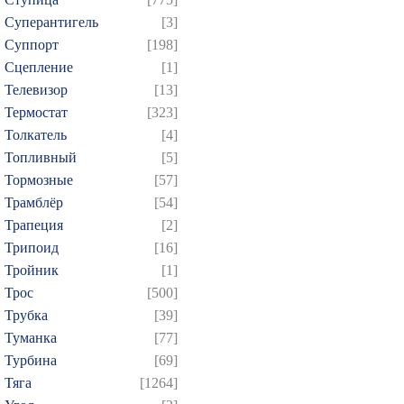
Суперантигель
[3]
Суппорт
[198]
Сцепление
[1]
Телевизор
[13]
Термостат
[323]
Толкатель
[4]
Топливный
[5]
Тормозные
[57]
Трамблёр
[54]
Трапеция
[2]
Трипоид
[16]
Тройник
[1]
Трос
[500]
Трубка
[39]
Туманка
[77]
Турбина
[69]
Тяга
[1264]