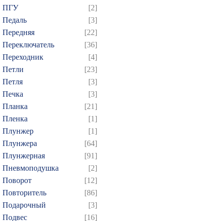
ПГУ
[2]
Педаль
[3]
Передняя
[22]
Переключатель
[36]
Переходник
[4]
Петли
[23]
Петля
[3]
Печка
[3]
Планка
[21]
Пленка
[1]
Плунжер
[1]
Плунжера
[64]
Плунжерная
[91]
Пневмоподушка
[2]
Поворот
[12]
Повторитель
[86]
Подарочный
[3]
Подвес
[16]