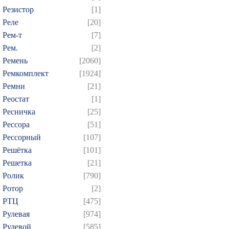
Резистор
[1]
Реле
[20]
Рем-т
[7]
Рем.
[2]
Ремень
[2060]
Ремкомплект
[1924]
Ремни
[21]
Реостат
[1]
Ресничка
[25]
Рессора
[51]
Рессорный
[107]
Решётка
[101]
Решетка
[21]
Ролик
[790]
Ротор
[2]
РТЦ
[475]
Рулевая
[974]
Рулевой
[585]