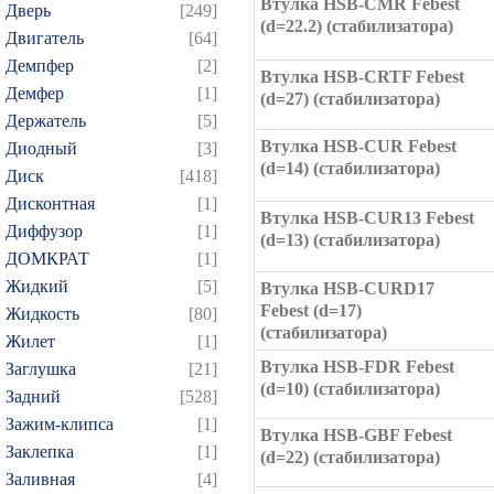
Втулка HSB-CMR Febest
Дверь
[249]
(d=22.2) (стабилизатора)
Двигатель
[64]
Демпфер
[2]
Втулка HSB-CRTF Febest
Демфер
[1]
(d=27) (стабилизатора)
Держатель
[5]
Втулка HSB-CUR Febest
Диодный
[3]
(d=14) (стабилизатора)
Диск
[418]
Дисконтная
[1]
Втулка HSB-CUR13 Febest
Диффузор
[1]
(d=13) (стабилизатора)
ДОМКРАТ
[1]
Жидкий
[5]
Втулка HSB-CURD17
Febest (d=17)
Жидкость
[80]
(стабилизатора)
Жилет
[1]
Втулка HSB-FDR Febest
Заглушка
[21]
(d=10) (стабилизатора)
Задний
[528]
Зажим-клипса
[1]
Втулка HSB-GBF Febest
Заклепка
[1]
(d=22) (стабилизатора)
Заливная
[4]