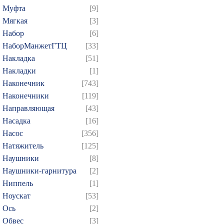
Муфта
[9]
Мягкая
[3]
Набор
[6]
НаборМанжетГТЦ
[33]
Накладка
[51]
Накладки
[1]
Наконечник
[743]
Наконечники
[119]
Направляющая
[43]
Насадка
[16]
Насос
[356]
Натяжитель
[125]
Наушники
[8]
Наушники-гарнитура
[2]
Ниппель
[1]
Ноускат
[53]
Оcь
[2]
Обвес
[3]