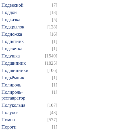
Подвесной
[7]
Поддон
[18]
Подкачка
[5]
Подкрылок
[128]
Подножка
[16]
Подпятник
[1]
Подсветка
[1]
Подушка
[1540]
Подшипник
[1825]
Подшипники
[106]
Подъёмник
[1]
Полироль
[1]
Полироль-
[1]
реставратор
Полукольца
[107]
Полуось
[43]
Помпа
[537]
Пороги
[1]