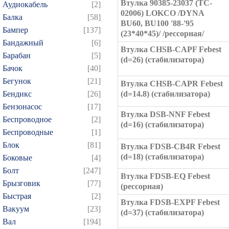
Втулка 90385-23037 (TC-
Аудиокабель
[2]
02006) LOKCO /DYNA
Балка
[58]
BU60, BU100 '88-'95
Бампер
[137]
(23*40*45)/ /рессорная/
Бандажный
[6]
Втулка CHSB-CAPF Febest
Барабан
[5]
(d=26) (стабилизатора)
Бачок
[40]
Бегунок
[21]
Втулка CHSB-CAPR Febest
Бендикс
[26]
(d=14.8) (стабилизатора)
Бензонасос
[17]
Втулка DSB-NNF Febest
Беспроводное
[2]
(d=16) (стабилизатора)
Беспроводные
[1]
Блок
[81]
Втулка FDSB-CB4R Febest
(d=18) (стабилизатора)
Боковые
[4]
Болт
[247]
Втулка FDSB-EQ Febest
Брызговик
[77]
(рессорная)
Быстрая
[2]
Втулка FDSB-EXPF Febest
Вакуум
[23]
(d=37) (стабилизатора)
Вал
[194]