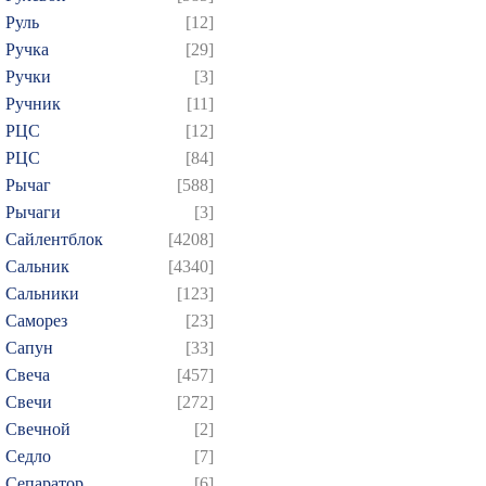
Руль
[12]
Ручка
[29]
Ручки
[3]
Ручник
[11]
РЦC
[12]
РЦС
[84]
Рычаг
[588]
Рычаги
[3]
Сайлентблок
[4208]
Сальник
[4340]
Сальники
[123]
Саморез
[23]
Сапун
[33]
Свеча
[457]
Свечи
[272]
Свечной
[2]
Седло
[7]
Сепаратор
[6]