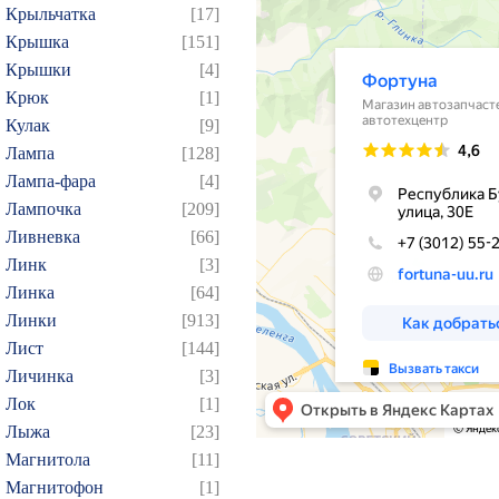
Крыльчатка
[17]
Крышка
[151]
Крышки
[4]
Крюк
[1]
Кулак
[9]
Лампа
[128]
Лампа-фара
[4]
Лампочка
[209]
Ливневка
[66]
Линк
[3]
Линка
[64]
Линки
[913]
Лист
[144]
Личинка
[3]
Лок
[1]
Лыжа
[23]
Магнитола
[11]
Магнитофон
[1]