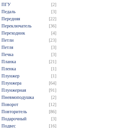
ПГУ
[2]
Педаль
[3]
Передняя
[22]
Переключатель
[36]
Переходник
[4]
Петли
[23]
Петля
[3]
Печка
[3]
Планка
[21]
Пленка
[1]
Плунжер
[1]
Плунжера
[64]
Плунжерная
[91]
Пневмоподушка
[2]
Поворот
[12]
Повторитель
[86]
Подарочный
[3]
Подвес
[16]