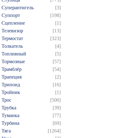
Суперантигель
[3]
Суппорт
[198]
Сцепление
[1]
Телевизор
[13]
Термостат
[323]
Толкатель
[4]
Топливный
[5]
Тормозные
[57]
Трамблёр
[54]
Трапеция
[2]
Трипоид
[16]
Тройник
[1]
Трос
[500]
Трубка
[39]
Туманка
[77]
Турбина
[69]
Тяга
[1264]