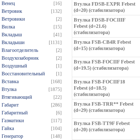
Венец
[16]
Втулка FDSB-EXPR Febest
(d=20) (стабилизатора)
Ветровик
[132]
Ветровики
[2]
Втулка FDSB-FOCIIIF
Febest (d=21.6)
Вилка
[15]
(стабилизатора)
Вкладыш
[41]
Втулка FSB-CB4R Febest
Вкладыши
[1131]
(d=15) (стабилизатора)
Влагоотделитель
[2]
Воздухозаборник
[2]
Втулка FSB-FOCIIF Febest
Воздушный
[1]
(d=19.5) (стабилизатора)
Восстановительный
[1]
Вставка
[168]
Втулка FSB-FOCIIF18
Febest (d=18.5)
Втулка
[1875]
(стабилизатора)
Втягивающий
[22]
Втулка FSB-TRR** Febest
Габарит
[286]
(d=29) (стабилизатора)
Габаритный
[6]
Газматики
[117]
Втулка FSB-TT9F Febest
Гайка
[104]
(d=20) (стабилизатора)
Генератор
[148]