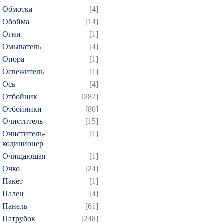
Обмотка
[4]
Обойма
[14]
Огни
[1]
Омыватель
[4]
Опора
[1]
Освежитель
[1]
Ось
[4]
Отбойник
[287]
Отбойники
[80]
Очиститель
[15]
Очиститель-
[1]
кодиционер
Очищающая
[1]
Очко
[24]
Пакет
[1]
Палец
[4]
Панель
[61]
Патрубок
[248]