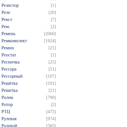
Резистор
[1]
Реле
[20]
Рем-т
[7]
Рем.
[2]
Ремень
[2060]
Ремкомплект
[1924]
Ремни
[21]
Реостат
[1]
Ресничка
[25]
Рессора
[51]
Рессорный
[107]
Решётка
[101]
Решетка
[21]
Ролик
[790]
Ротор
[2]
РТЦ
[475]
Рулевая
[974]
Рулевой
[585]