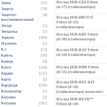
Втулка HSB-GE6 Febest
Замок
[12]
(d=17) (стабилизатора)
Защита
[79]
Защитно-
[4]
Втулка HSB-HRVF25
восстановительный
Febest (d=25)
Звезда
[1]
(стабилизатора)
Звездочка
[5]
Втулка HSB-KBF Febest
Зеркало
[369]
(d=30) (стабилизатора)
Изолента
[1]
К-т
[13]
Втулка HSB-RAF Febest
(d=24) (стабилизатора)
Кабель
[50]
Камера
[4]
Втулка HSB-RBR Febest
Капот
[144]
(d=15) (стабилизатора)
Кардан
[131]
Карта
[2]
Втулка HSB-REF-KIT
Картридж
[250]
Febest (d=20)
Катализатор
[1]
(стабилизатора) /комплект/
Катушка
[2]
Втулка HSB-REFR**
Катушки
[291]
Febest (d=20)