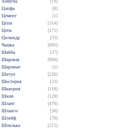
Хомуты
[19]
Цапфа
[8]
Цемент
[1]
Цепи
[314]
Цепь
[171]
Цилиндр
[55]
Чашка
[695]
Шайба
[37]
Шаровая
[900]
Шаровые
[1]
Шатун
[226]
Шестерня
[33]
Шкворня
[118]
Шкив
[129]
Шланг
[476]
Шланги
[36]
Шлейф
[70]
Шпилька
[215]