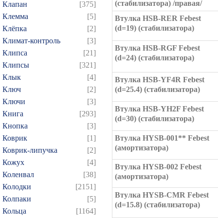
(стабилизатора) /правая/
Клапан
[375]
Клемма
[5]
Втулка HSB-RER Febest
(d=19) (стабилизатора)
Клёпка
[2]
Климат-контроль
[3]
Втулка HSB-RGF Febest
Клипса
[21]
(d=24) (стабилизатора)
Клипсы
[321]
Клык
[4]
Втулка HSB-YF4R Febest
Ключ
[2]
(d=25.4) (стабилизатора)
Ключи
[3]
Втулка HSB-YH2F Febest
Книга
[293]
(d=30) (стабилизатора)
Кнопка
[3]
Коврик
[1]
Втулка HYSB-001** Febest
(амортизатора)
Коврик-липучка
[2]
Кожух
[4]
Втулка HYSB-002 Febest
Коленвал
[38]
(амортизатора)
Колодки
[2151]
Втулка HYSB-CMR Febest
Колпаки
[5]
(d=15.8) (стабилизатора)
Кольца
[1164]