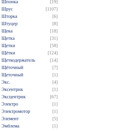
Шпонка
[19]
Шрус
[1107]
Шторка
[6]
Штуцер
[8]
Щека
[18]
Щетка
[31]
Щетки
[58]
Щётки
[124]
Щеткодержатель
[14]
Щёточный
[7]
Щеточный
[1]
Экс.
[4]
Эксентрик
[1]
Эксцентрик
[67]
Электро
[1]
Электромотор
[1]
Элемент
[5]
Эмблема
[1]