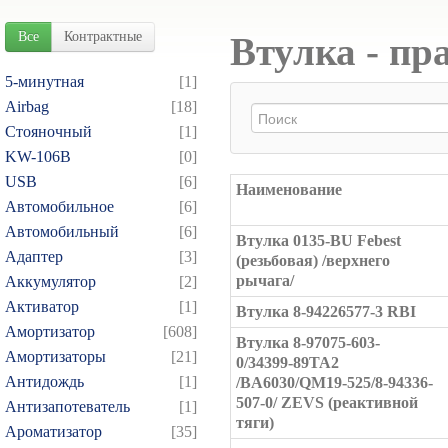
Все
Контрактные
Втулка - пр
5-минутная
[1]
Airbag
[18]
Cтояночный
[1]
KW-106B
[0]
USB
[6]
Наименование
Автомобильное
[6]
Автомобильный
[6]
Втулка 0135-BU Febest
Адаптер
[3]
(резьбовая) /верхнего
рычага/
Аккумулятор
[2]
Активатор
[1]
Втулка 8-94226577-3 RBI
Амортизатор
[608]
Втулка 8-97075-603-
Амортизаторы
[21]
0/34399-89TA2
Антидождь
[1]
/BA6030/QM19-525/8-94336-
507-0/ ZEVS (реактивной
Антизапотеватель
[1]
тяги)
Ароматизатор
[35]