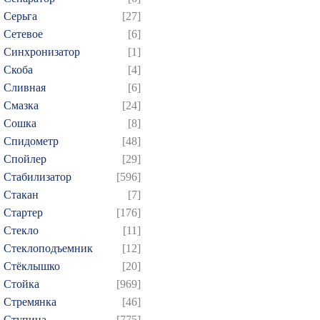
Серьга
[27]
Сетевое
[6]
Синхронизатор
[1]
Скоба
[4]
Сливная
[6]
Смазка
[24]
Сошка
[8]
Спидометр
[48]
Спойлер
[29]
Стабилизатор
[596]
Стакан
[7]
Стартер
[176]
Стекло
[11]
Стеклоподъемник
[12]
Стёклышко
[20]
Стойка
[969]
Стремянка
[46]
Ступица
[775]