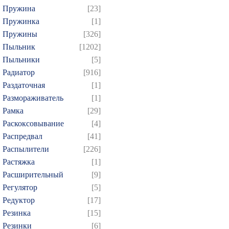
Пружина
[23]
Пружинка
[1]
Пружины
[326]
Пыльник
[1202]
Пыльники
[5]
Радиатор
[916]
Раздаточная
[1]
Размораживатель
[1]
Рамка
[29]
Раскоксовывание
[4]
Распредвал
[41]
Распылители
[226]
Растяжка
[1]
Расширительный
[9]
Регулятор
[5]
Редуктор
[17]
Резинка
[15]
Резинки
[6]