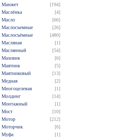
Манжет
[194]
Маслёнка
[4]
Масло
[66]
Маслосъемные
[26]
Маслосъёмные
[480]
Масляная
[1]
Маслянный
[54]
Маховик
[6]
Маятник
[5]
Маятниковый
[13]
Медная
[2]
Многоцелевая
[1]
Молдинг
[14]
Монтажный
[1]
Мост
[10]
Мотор
[212]
Моторчик
[6]
Муфа
[1]