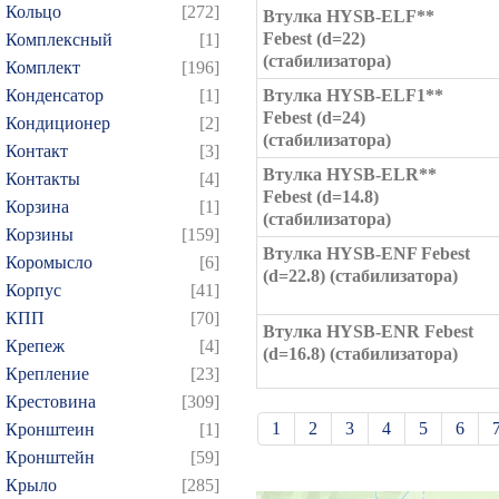
Кольцо
[272]
Втулка HYSB-ELF**
Febest (d=22)
Комплексный
[1]
(стабилизатора)
Комплект
[196]
Конденсатор
[1]
Втулка HYSB-ELF1**
Febest (d=24)
Кондиционер
[2]
(стабилизатора)
Контакт
[3]
Втулка HYSB-ELR**
Контакты
[4]
Febest (d=14.8)
Корзина
[1]
(стабилизатора)
Корзины
[159]
Втулка HYSB-ENF Febest
Коромысло
[6]
(d=22.8) (стабилизатора)
Корпус
[41]
КПП
[70]
Втулка HYSB-ENR Febest
Крепеж
[4]
(d=16.8) (стабилизатора)
Крепление
[23]
Крестовина
[309]
1
2
3
4
5
6
Кронштеин
[1]
Кронштейн
[59]
21
22
23
24
25
Крыло
[285]