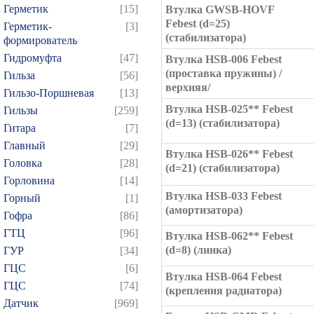
Герметик
[15]
Втулка GWSB-HOVF
Febest (d=25)
Герметик-
[3]
(стабилизатора)
формирователь
Гидромуфта
[47]
Втулка HSB-006 Febest
(проставка пружины) /
Гильза
[56]
верхняя/
Гильзо-Поршневая
[13]
Втулка HSB-025** Febest
Гильзы
[259]
(d=13) (стабилизатора)
Гитара
[7]
Главный
[29]
Втулка HSB-026** Febest
Головка
[28]
(d=21) (стабилизатора)
Горловина
[14]
Втулка HSB-033 Febest
Горный
[1]
(амортизатора)
Гофра
[86]
ГТЦ
[96]
Втулка HSB-062** Febest
(d=8) (линка)
ГУР
[34]
ГЦC
[6]
Втулка HSB-064 Febest
ГЦС
[74]
(крепления радиатора)
Датчик
[969]