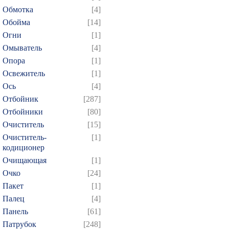
Обмотка
[4]
Обойма
[14]
Огни
[1]
Омыватель
[4]
Опора
[1]
Освежитель
[1]
Ось
[4]
Отбойник
[287]
Отбойники
[80]
Очиститель
[15]
Очиститель-
[1]
кодиционер
Очищающая
[1]
Очко
[24]
Пакет
[1]
Палец
[4]
Панель
[61]
Патрубок
[248]