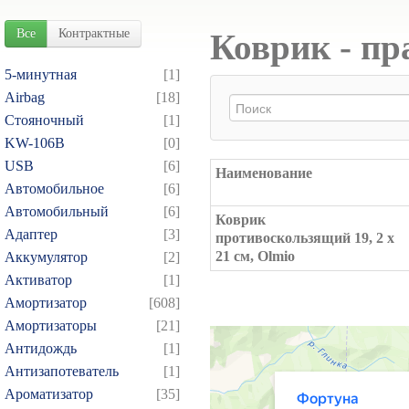
Все
Контрактные
Коврик - пр
5-минутная
[1]
Airbag
[18]
Cтояночный
[1]
KW-106B
[0]
USB
[6]
Наименование
Автомобильное
[6]
Автомобильный
[6]
Коврик
Адаптер
[3]
противоскользящий 19, 2 х
21 см, Olmio
Аккумулятор
[2]
Активатор
[1]
Амортизатор
[608]
Амортизаторы
[21]
Антидождь
[1]
Антизапотеватель
[1]
Ароматизатор
[35]