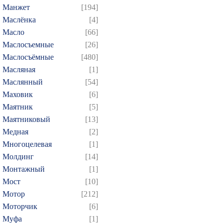
Манжет
[194]
Маслёнка
[4]
Масло
[66]
Маслосъемные
[26]
Маслосъёмные
[480]
Масляная
[1]
Маслянный
[54]
Маховик
[6]
Маятник
[5]
Маятниковый
[13]
Медная
[2]
Многоцелевая
[1]
Молдинг
[14]
Монтажный
[1]
Мост
[10]
Мотор
[212]
Моторчик
[6]
Муфа
[1]