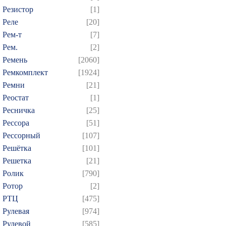
Резистор
[1]
Реле
[20]
Рем-т
[7]
Рем.
[2]
Ремень
[2060]
Ремкомплект
[1924]
Ремни
[21]
Реостат
[1]
Ресничка
[25]
Рессора
[51]
Рессорный
[107]
Решётка
[101]
Решетка
[21]
Ролик
[790]
Ротор
[2]
РТЦ
[475]
Рулевая
[974]
Рулевой
[585]