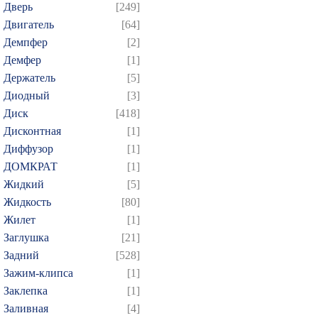
Дверь
[249]
Двигатель
[64]
Демпфер
[2]
Демфер
[1]
Держатель
[5]
Диодный
[3]
Диск
[418]
Дисконтная
[1]
Диффузор
[1]
ДОМКРАТ
[1]
Жидкий
[5]
Жидкость
[80]
Жилет
[1]
Заглушка
[21]
Задний
[528]
Зажим-клипса
[1]
Заклепка
[1]
Заливная
[4]