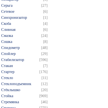
Серьга
[27]
Сетевое
[6]
Синхронизатор
[1]
Скоба
[4]
Сливная
[6]
Смазка
[24]
Сошка
[8]
Спидометр
[48]
Спойлер
[29]
Стабилизатор
[596]
Стакан
[7]
Стартер
[176]
Стекло
[11]
Стеклоподъемник
[12]
Стёклышко
[20]
Стойка
[969]
Стремянка
[46]
Ступица
[775]