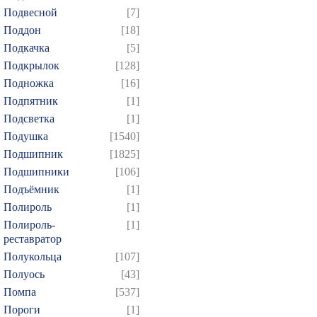
Подвесной
[7]
Поддон
[18]
Подкачка
[5]
Подкрылок
[128]
Подножка
[16]
Подпятник
[1]
Подсветка
[1]
Подушка
[1540]
Подшипник
[1825]
Подшипники
[106]
Подъёмник
[1]
Полироль
[1]
Полироль-
[1]
реставратор
Полукольца
[107]
Полуось
[43]
Помпа
[537]
Пороги
[1]