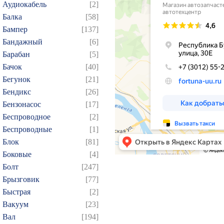
Аудиокабель
[2]
Балка
[58]
Бампер
[137]
Бандажный
[6]
Барабан
[5]
Бачок
[40]
Бегунок
[21]
Бендикс
[26]
Бензонасос
[17]
Беспроводное
[2]
Беспроводные
[1]
Блок
[81]
Боковые
[4]
Болт
[247]
Брызговик
[77]
Быстрая
[2]
Вакуум
[23]
Вал
[194]