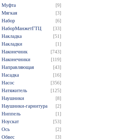
Муфта
[9]
Мягкая
[3]
Набор
[6]
НаборМанжетГТЦ
[33]
Накладка
[51]
Накладки
[1]
Наконечник
[743]
Наконечники
[119]
Направляющая
[43]
Насадка
[16]
Насос
[356]
Натяжитель
[125]
Наушники
[8]
Наушники-гарнитура
[2]
Ниппель
[1]
Ноускат
[53]
Оcь
[2]
Обвес
[3]