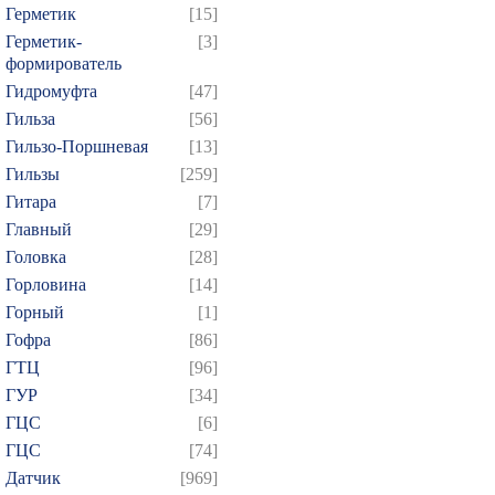
Герметик
[15]
Герметик-
[3]
формирователь
Гидромуфта
[47]
Гильза
[56]
Гильзо-Поршневая
[13]
Гильзы
[259]
Гитара
[7]
Главный
[29]
Головка
[28]
Горловина
[14]
Горный
[1]
Гофра
[86]
ГТЦ
[96]
ГУР
[34]
ГЦC
[6]
ГЦС
[74]
Датчик
[969]