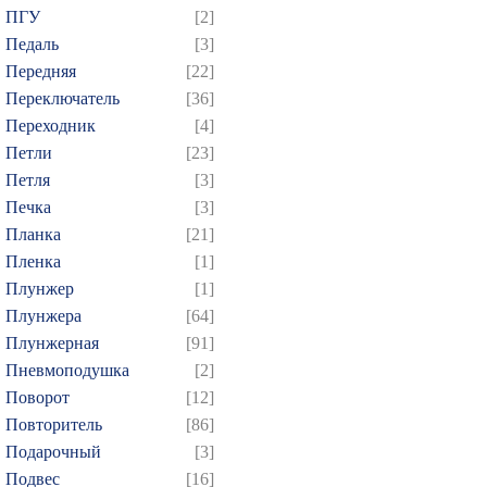
ПГУ
[2]
Педаль
[3]
Передняя
[22]
Переключатель
[36]
Переходник
[4]
Петли
[23]
Петля
[3]
Печка
[3]
Планка
[21]
Пленка
[1]
Плунжер
[1]
Плунжера
[64]
Плунжерная
[91]
Пневмоподушка
[2]
Поворот
[12]
Повторитель
[86]
Подарочный
[3]
Подвес
[16]