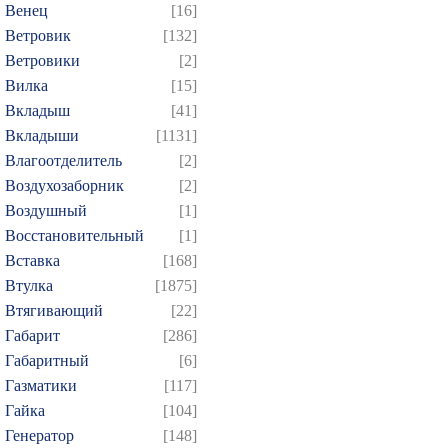
Венец
[16]
Ветровик
[132]
Ветровики
[2]
Вилка
[15]
Вкладыш
[41]
Вкладыши
[1131]
Влагоотделитель
[2]
Воздухозаборник
[2]
Воздушный
[1]
Восстановительный
[1]
Вставка
[168]
Втулка
[1875]
Втягивающий
[22]
Габарит
[286]
Габаритный
[6]
Газматики
[117]
Гайка
[104]
Генератор
[148]