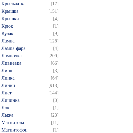
Крыльчатка
[17]
Крышка
[151]
Крышки
[4]
Крюк
[1]
Кулак
[9]
Лампа
[128]
Лампа-фара
[4]
Лампочка
[209]
Ливневка
[66]
Линк
[3]
Линка
[64]
Линки
[913]
Лист
[144]
Личинка
[3]
Лок
[1]
Лыжа
[23]
Магнитола
[11]
Магнитофон
[1]