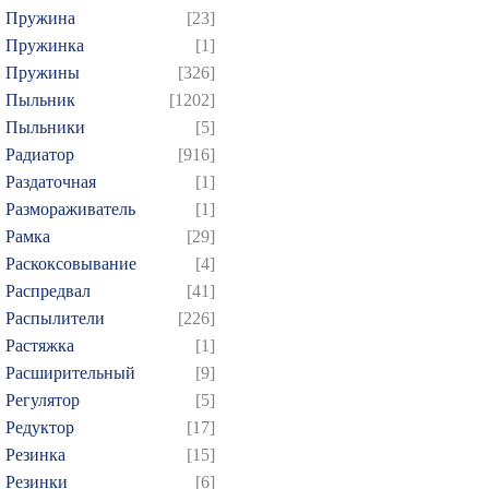
Пружина
[23]
Пружинка
[1]
Пружины
[326]
Пыльник
[1202]
Пыльники
[5]
Радиатор
[916]
Раздаточная
[1]
Размораживатель
[1]
Рамка
[29]
Раскоксовывание
[4]
Распредвал
[41]
Распылители
[226]
Растяжка
[1]
Расширительный
[9]
Регулятор
[5]
Редуктор
[17]
Резинка
[15]
Резинки
[6]