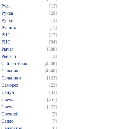
Руль
[12]
Ручка
[29]
Ручки
[3]
Ручник
[11]
РЦC
[12]
РЦС
[84]
Рычаг
[588]
Рычаги
[3]
Сайлентблок
[4208]
Сальник
[4340]
Сальники
[123]
Саморез
[23]
Сапун
[33]
Свеча
[457]
Свечи
[272]
Свечной
[2]
Седло
[7]
Сепаратор
[6]