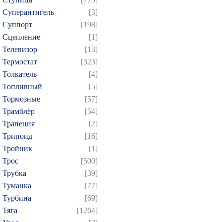
Суперантигель
[3]
Суппорт
[198]
Сцепление
[1]
Телевизор
[13]
Термостат
[323]
Толкатель
[4]
Топливный
[5]
Тормозные
[57]
Трамблёр
[54]
Трапеция
[2]
Трипоид
[16]
Тройник
[1]
Трос
[500]
Трубка
[39]
Туманка
[77]
Турбина
[69]
Тяга
[1264]