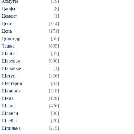
Хомуты
[19]
Цапфа
[8]
Цемент
[1]
Цепи
[314]
Цепь
[171]
Цилиндр
[55]
Чашка
[695]
Шайба
[37]
Шаровая
[900]
Шаровые
[1]
Шатун
[226]
Шестерня
[33]
Шкворня
[118]
Шкив
[129]
Шланг
[476]
Шланги
[36]
Шлейф
[70]
Шпилька
[215]