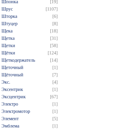
Шпонка
[19]
Шрус
[1107]
Шторка
[6]
Штуцер
[8]
Щека
[18]
Щетка
[31]
Щетки
[58]
Щётки
[124]
Щеткодержатель
[14]
Щеточный
[1]
Щёточный
[7]
Экс.
[4]
Эксентрик
[1]
Эксцентрик
[67]
Электро
[1]
Электромотор
[1]
Элемент
[5]
Эмблема
[1]