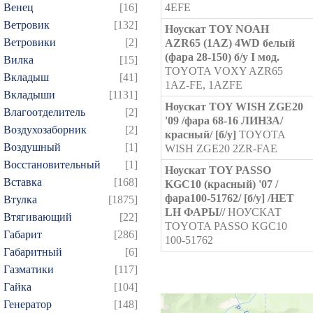
Венец
[16]
4EFE
Ветровик
[132]
Ноускат TOY NOAH
Ветровики
[2]
AZR65 (1AZ) 4WD белый
(фара 28-150) б/у I мод.
Вилка
[15]
TOYOTA VOXY AZR65
Вкладыш
[41]
1AZ-FE, 1AZFE
Вкладыши
[1131]
Ноускат TOY WISH ZGE20
Влагоотделитель
[2]
'09 /фара 68-16 ЛИНЗА/
Воздухозаборник
[2]
красный/ [б/у]
TOYOTA
Воздушный
[1]
WISH ZGE20 2ZR-FAE
Восстановительный
[1]
Ноускат TOY PASSO
Вставка
[168]
KGC10 (красный) '07 /
фара100-51762/ [б/у] /НЕТ
Втулка
[1875]
LH ФАРЫ//
НОУСКАТ
Втягивающий
[22]
TOYOTA PASSO KGC10
Габарит
[286]
100-51762
Габаритный
[6]
Газматики
[117]
Гайка
[104]
Генератор
[148]