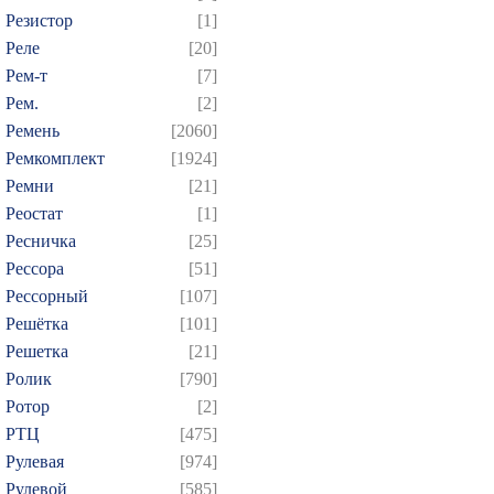
Резистор
[1]
Реле
[20]
Рем-т
[7]
Рем.
[2]
Ремень
[2060]
Ремкомплект
[1924]
Ремни
[21]
Реостат
[1]
Ресничка
[25]
Рессора
[51]
Рессорный
[107]
Решётка
[101]
Решетка
[21]
Ролик
[790]
Ротор
[2]
РТЦ
[475]
Рулевая
[974]
Рулевой
[585]