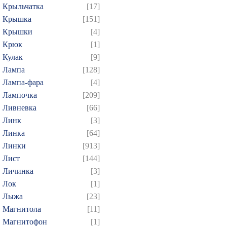
Крыльчатка
[17]
Крышка
[151]
Крышки
[4]
Крюк
[1]
Кулак
[9]
Лампа
[128]
Лампа-фара
[4]
Лампочка
[209]
Ливневка
[66]
Линк
[3]
Линка
[64]
Линки
[913]
Лист
[144]
Личинка
[3]
Лок
[1]
Лыжа
[23]
Магнитола
[11]
Магнитофон
[1]