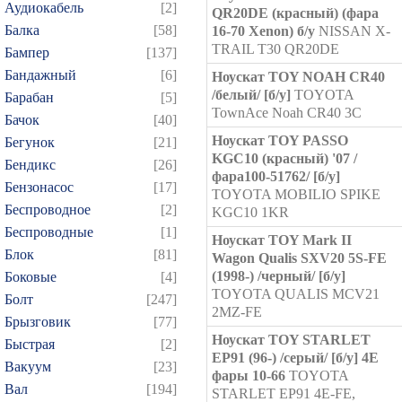
Аудиокабель
[2]
QR20DE (красный) (фара
Балка
[58]
16-70 Xenon) б/у
NISSAN X-
TRAIL T30 QR20DE
Бампер
[137]
Бандажный
[6]
Ноускат TOY NOAH CR40
/белый/ [б/у]
TOYOTA
Барабан
[5]
TownAce Noah CR40 3C
Бачок
[40]
Ноускат TOY PASSO
Бегунок
[21]
KGC10 (красный) '07 /
Бендикс
[26]
фара100-51762/ [б/у]
Бензонасос
[17]
TOYOTA MOBILIO SPIKE
Беспроводное
[2]
KGC10 1KR
Беспроводные
[1]
Ноускат TOY Mark II
Блок
[81]
Wagon Qualis SXV20 5S-FE
(1998-) /черный/ [б/у]
Боковые
[4]
TOYOTA QUALIS MCV21
Болт
[247]
2MZ-FE
Брызговик
[77]
Ноускат TOY STARLET
Быстрая
[2]
EP91 (96-) /серый/ [б/у] 4Е
Вакуум
[23]
фары 10-66
TOYOTA
Вал
[194]
STARLET EP91 4E-FE,