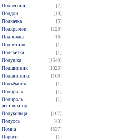
Подвесной
[7]
Поддон
[18]
Подкачка
[5]
Подкрылок
[128]
Подножка
[16]
Подпятник
[1]
Подсветка
[1]
Подушка
[1540]
Подшипник
[1825]
Подшипники
[106]
Подъёмник
[1]
Полироль
[1]
Полироль-
[1]
реставратор
Полукольца
[107]
Полуось
[43]
Помпа
[537]
Пороги
[1]