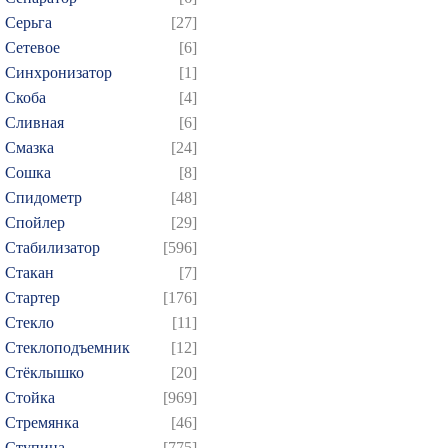
Серьга
[27]
Сетевое
[6]
Синхронизатор
[1]
Скоба
[4]
Сливная
[6]
Смазка
[24]
Сошка
[8]
Спидометр
[48]
Спойлер
[29]
Стабилизатор
[596]
Стакан
[7]
Стартер
[176]
Стекло
[11]
Стеклоподъемник
[12]
Стёклышко
[20]
Стойка
[969]
Стремянка
[46]
Ступица
[775]