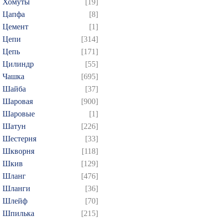
Хомуты
[19]
Цапфа
[8]
Цемент
[1]
Цепи
[314]
Цепь
[171]
Цилиндр
[55]
Чашка
[695]
Шайба
[37]
Шаровая
[900]
Шаровые
[1]
Шатун
[226]
Шестерня
[33]
Шкворня
[118]
Шкив
[129]
Шланг
[476]
Шланги
[36]
Шлейф
[70]
Шпилька
[215]