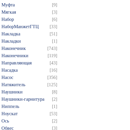
Муфта
[9]
Мягкая
[3]
Набор
[6]
НаборМанжетГТЦ
[33]
Накладка
[51]
Накладки
[1]
Наконечник
[743]
Наконечники
[119]
Направляющая
[43]
Насадка
[16]
Насос
[356]
Натяжитель
[125]
Наушники
[8]
Наушники-гарнитура
[2]
Ниппель
[1]
Ноускат
[53]
Оcь
[2]
Обвес
[3]