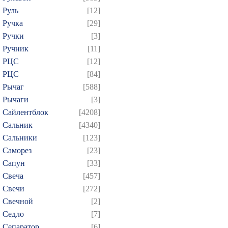
Руль
[12]
Ручка
[29]
Ручки
[3]
Ручник
[11]
РЦC
[12]
РЦС
[84]
Рычаг
[588]
Рычаги
[3]
Сайлентблок
[4208]
Сальник
[4340]
Сальники
[123]
Саморез
[23]
Сапун
[33]
Свеча
[457]
Свечи
[272]
Свечной
[2]
Седло
[7]
Сепаратор
[6]