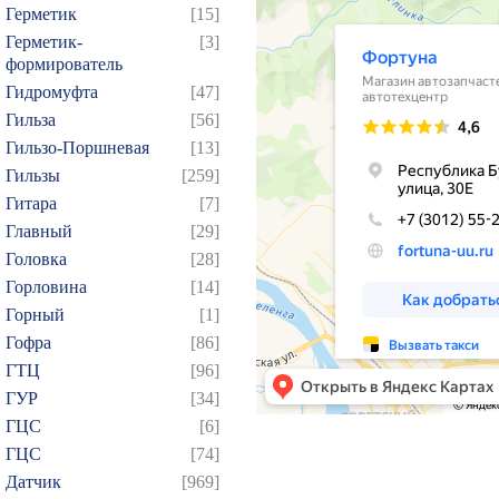
Герметик
[15]
Герметик-
[3]
формирователь
Гидромуфта
[47]
Гильза
[56]
Гильзо-Поршневая
[13]
Гильзы
[259]
Гитара
[7]
Главный
[29]
Головка
[28]
Горловина
[14]
Горный
[1]
Гофра
[86]
ГТЦ
[96]
ГУР
[34]
ГЦC
[6]
ГЦС
[74]
Датчик
[969]