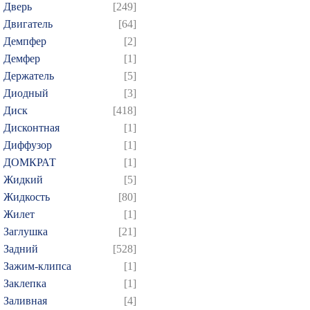
Дверь
[249]
Двигатель
[64]
Демпфер
[2]
Демфер
[1]
Держатель
[5]
Диодный
[3]
Диск
[418]
Дисконтная
[1]
Диффузор
[1]
ДОМКРАТ
[1]
Жидкий
[5]
Жидкость
[80]
Жилет
[1]
Заглушка
[21]
Задний
[528]
Зажим-клипса
[1]
Заклепка
[1]
Заливная
[4]