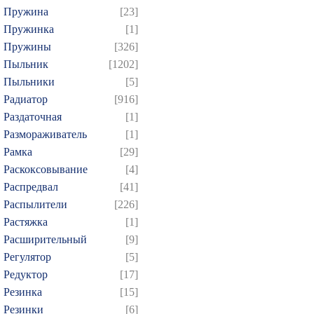
Пружина
[23]
Пружинка
[1]
Пружины
[326]
Пыльник
[1202]
Пыльники
[5]
Радиатор
[916]
Раздаточная
[1]
Размораживатель
[1]
Рамка
[29]
Раскоксовывание
[4]
Распредвал
[41]
Распылители
[226]
Растяжка
[1]
Расширительный
[9]
Регулятор
[5]
Редуктор
[17]
Резинка
[15]
Резинки
[6]