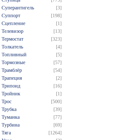
Суперантигель
[3]
Суппорт
[198]
Сцепление
[1]
Телевизор
[13]
Термостат
[323]
Толкатель
[4]
Топливный
[5]
Тормозные
[57]
Трамблёр
[54]
Трапеция
[2]
Трипоид
[16]
Тройник
[1]
Трос
[500]
Трубка
[39]
Туманка
[77]
Турбина
[69]
Тяга
[1264]