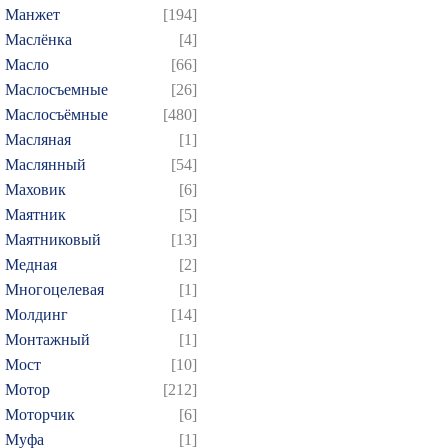
Манжет
[194]
Маслёнка
[4]
Масло
[66]
Маслосъемные
[26]
Маслосъёмные
[480]
Масляная
[1]
Маслянный
[54]
Маховик
[6]
Маятник
[5]
Маятниковый
[13]
Медная
[2]
Многоцелевая
[1]
Молдинг
[14]
Монтажный
[1]
Мост
[10]
Мотор
[212]
Моторчик
[6]
Муфа
[1]