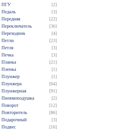
ПГУ
[2]
Педаль
[3]
Передняя
[22]
Переключатель
[36]
Переходник
[4]
Петли
[23]
Петля
[3]
Печка
[3]
Планка
[21]
Пленка
[1]
Плунжер
[1]
Плунжера
[64]
Плунжерная
[91]
Пневмоподушка
[2]
Поворот
[12]
Повторитель
[86]
Подарочный
[3]
Подвес
[16]