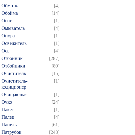
Обмотка
[4]
Обойма
[14]
Огни
[1]
Омыватель
[4]
Опора
[1]
Освежитель
[1]
Ось
[4]
Отбойник
[287]
Отбойники
[80]
Очиститель
[15]
Очиститель-
[1]
кодиционер
Очищающая
[1]
Очко
[24]
Пакет
[1]
Палец
[4]
Панель
[61]
Патрубок
[248]