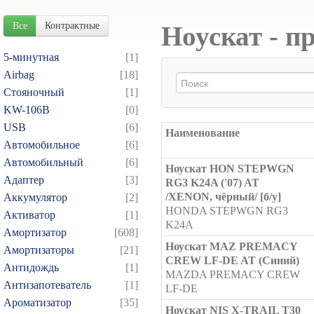
Все
Контрактные
Ноускат - п
5-минутная
[1]
Airbag
[18]
Cтояночный
[1]
KW-106B
[0]
USB
[6]
Наименование
Автомобильное
[6]
Автомобильный
[6]
Ноускат HON STEPWGN
Адаптер
[3]
RG3 K24A ('07) AT
/XENON, чёрный/ [б/у]
Аккумулятор
[2]
HONDA STEPWGN RG3
Активатор
[1]
K24A
Амортизатор
[608]
Ноускат MAZ PREMACY
Амортизаторы
[21]
CREW LF-DE AT (Синий)
Антидождь
[1]
MAZDA PREMACY CREW
Антизапотеватель
[1]
LF-DE
Ароматизатор
[35]
Ноускат NIS X-TRAIL T30