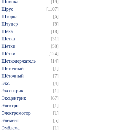
Шпонка
[19]
Шрус
[1107]
Шторка
[6]
Штуцер
[8]
Щека
[18]
Щетка
[31]
Щетки
[58]
Щётки
[124]
Щеткодержатель
[14]
Щеточный
[1]
Щёточный
[7]
Экс.
[4]
Эксентрик
[1]
Эксцентрик
[67]
Электро
[1]
Электромотор
[1]
Элемент
[5]
Эмблема
[1]