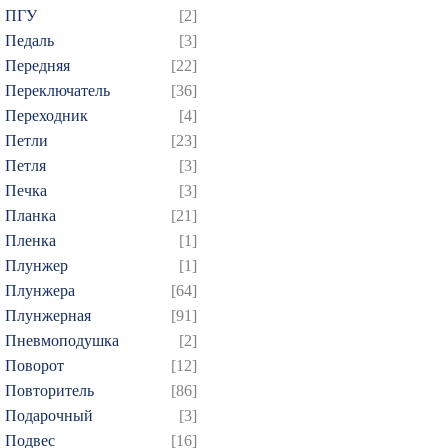
ПГУ
[2]
Педаль
[3]
Передняя
[22]
Переключатель
[36]
Переходник
[4]
Петли
[23]
Петля
[3]
Печка
[3]
Планка
[21]
Пленка
[1]
Плунжер
[1]
Плунжера
[64]
Плунжерная
[91]
Пневмоподушка
[2]
Поворот
[12]
Повторитель
[86]
Подарочный
[3]
Подвес
[16]