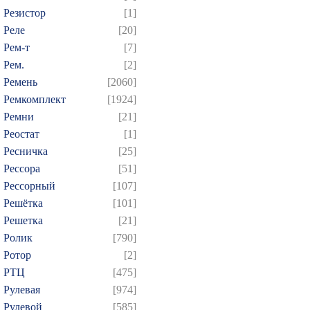
Резистор
[1]
Реле
[20]
Рем-т
[7]
Рем.
[2]
Ремень
[2060]
Ремкомплект
[1924]
Ремни
[21]
Реостат
[1]
Ресничка
[25]
Рессора
[51]
Рессорный
[107]
Решётка
[101]
Решетка
[21]
Ролик
[790]
Ротор
[2]
РТЦ
[475]
Рулевая
[974]
Рулевой
[585]