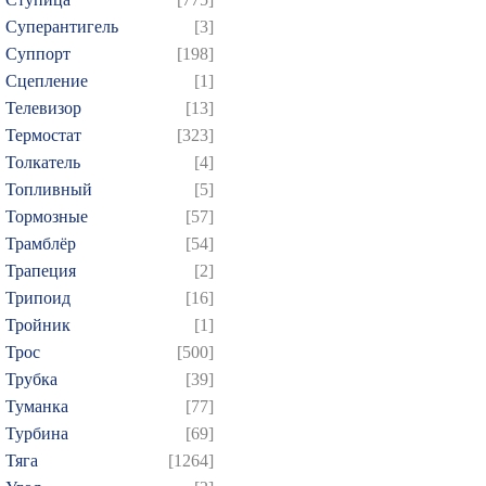
Суперантигель
[3]
Суппорт
[198]
Сцепление
[1]
Телевизор
[13]
Термостат
[323]
Толкатель
[4]
Топливный
[5]
Тормозные
[57]
Трамблёр
[54]
Трапеция
[2]
Трипоид
[16]
Тройник
[1]
Трос
[500]
Трубка
[39]
Туманка
[77]
Турбина
[69]
Тяга
[1264]