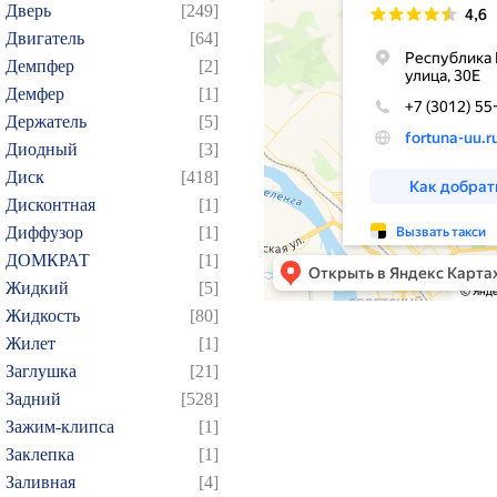
Дверь
[249]
Двигатель
[64]
Демпфер
[2]
Демфер
[1]
Держатель
[5]
Диодный
[3]
Диск
[418]
Дисконтная
[1]
Диффузор
[1]
ДОМКРАТ
[1]
Жидкий
[5]
Жидкость
[80]
Жилет
[1]
Заглушка
[21]
Задний
[528]
Зажим-клипса
[1]
Заклепка
[1]
Заливная
[4]