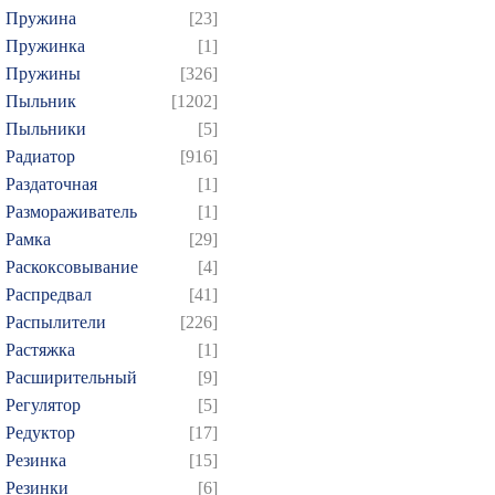
Пружина
[23]
Пружинка
[1]
Пружины
[326]
Пыльник
[1202]
Пыльники
[5]
Радиатор
[916]
Раздаточная
[1]
Размораживатель
[1]
Рамка
[29]
Раскоксовывание
[4]
Распредвал
[41]
Распылители
[226]
Растяжка
[1]
Расширительный
[9]
Регулятор
[5]
Редуктор
[17]
Резинка
[15]
Резинки
[6]