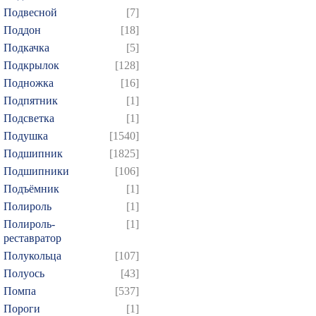
Подвесной
[7]
Поддон
[18]
Подкачка
[5]
Подкрылок
[128]
Подножка
[16]
Подпятник
[1]
Подсветка
[1]
Подушка
[1540]
Подшипник
[1825]
Подшипники
[106]
Подъёмник
[1]
Полироль
[1]
Полироль-
[1]
реставратор
Полукольца
[107]
Полуось
[43]
Помпа
[537]
Пороги
[1]