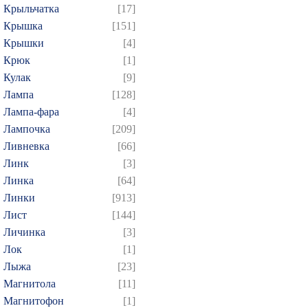
Крыльчатка
[17]
Крышка
[151]
Крышки
[4]
Крюк
[1]
Кулак
[9]
Лампа
[128]
Лампа-фара
[4]
Лампочка
[209]
Ливневка
[66]
Линк
[3]
Линка
[64]
Линки
[913]
Лист
[144]
Личинка
[3]
Лок
[1]
Лыжа
[23]
Магнитола
[11]
Магнитофон
[1]