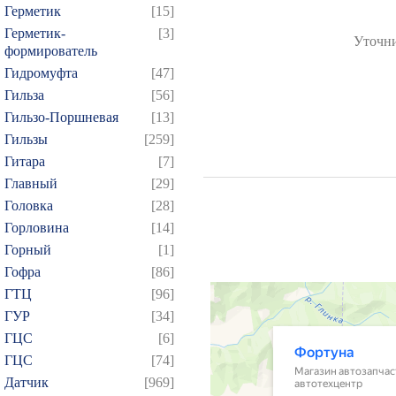
Герметик
[15]
Герметик-
[3]
Уточни
формирователь
Гидромуфта
[47]
Гильза
[56]
Гильзо-Поршневая
[13]
Гильзы
[259]
Гитара
[7]
Главный
[29]
Головка
[28]
Горловина
[14]
Горный
[1]
Гофра
[86]
ГТЦ
[96]
ГУР
[34]
ГЦC
[6]
ГЦС
[74]
Датчик
[969]