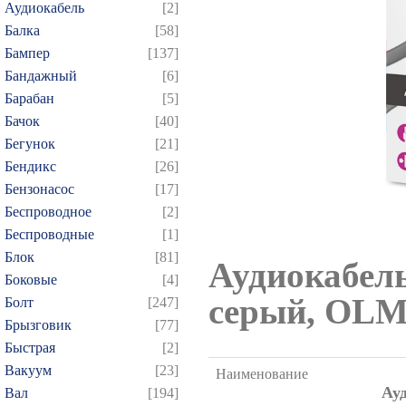
Аудиокабель
[2]
Балка
[58]
Бампер
[137]
Бандажный
[6]
Барабан
[5]
Бачок
[40]
Бегунок
[21]
Бендикс
[26]
Бензонасос
[17]
Беспроводное
[2]
Беспроводные
[1]
Блок
[81]
Аудиокабель
Боковые
[4]
серый, OL
Болт
[247]
Брызговик
[77]
Быстрая
[2]
Вакуум
[23]
Наименование
Ауд
Вал
[194]