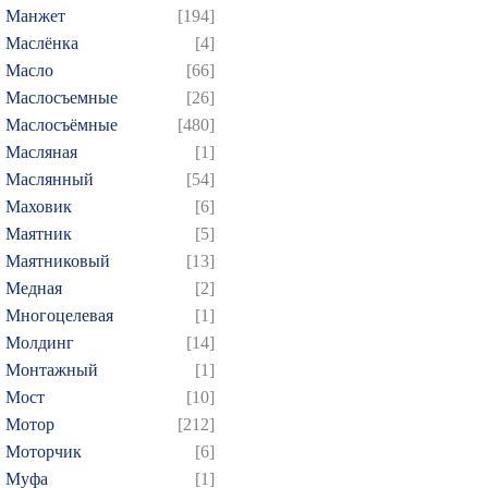
Манжет
[194]
Маслёнка
[4]
Масло
[66]
Маслосъемные
[26]
Маслосъёмные
[480]
Масляная
[1]
Маслянный
[54]
Маховик
[6]
Маятник
[5]
Маятниковый
[13]
Медная
[2]
Многоцелевая
[1]
Молдинг
[14]
Монтажный
[1]
Мост
[10]
Мотор
[212]
Моторчик
[6]
Муфа
[1]