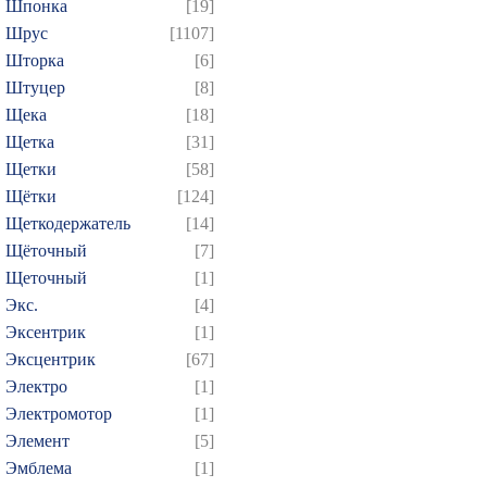
Шпонка
[19]
Шрус
[1107]
Шторка
[6]
Штуцер
[8]
Щека
[18]
Щетка
[31]
Щетки
[58]
Щётки
[124]
Щеткодержатель
[14]
Щёточный
[7]
Щеточный
[1]
Экс.
[4]
Эксентрик
[1]
Эксцентрик
[67]
Электро
[1]
Электромотор
[1]
Элемент
[5]
Эмблема
[1]