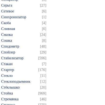
Серьга
[27]
Сетевое
[6]
Синхронизатор
[1]
Скоба
[4]
Сливная
[6]
Смазка
[24]
Сошка
[8]
Спидометр
[48]
Спойлер
[29]
Стабилизатор
[596]
Стакан
[7]
Стартер
[176]
Стекло
[11]
Стеклоподъемник
[12]
Стёклышко
[20]
Стойка
[969]
Стремянка
[46]
Ступица
[775]