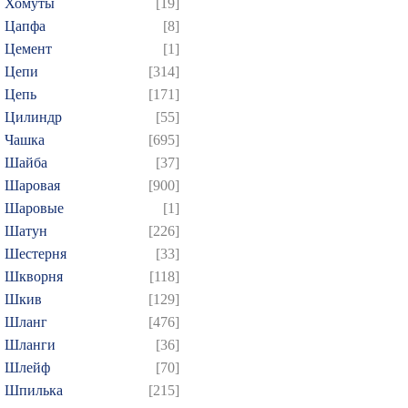
Хомуты
[19]
Цапфа
[8]
Цемент
[1]
Цепи
[314]
Цепь
[171]
Цилиндр
[55]
Чашка
[695]
Шайба
[37]
Шаровая
[900]
Шаровые
[1]
Шатун
[226]
Шестерня
[33]
Шкворня
[118]
Шкив
[129]
Шланг
[476]
Шланги
[36]
Шлейф
[70]
Шпилька
[215]