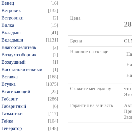
Венец
[16]
Ветровик
[132]
Ветровики
[2]
Цена
28
Вилка
[15]
Вкладыш
[41]
Вкладыши
[1131]
Бренд
OL
Влагоотделитель
[2]
Наличие на складе
На
Воздухозаборник
[2]
Воздушный
[1]
На
Восстановительный
[1]
На
Вставка
[168]
Втулка
[1875]
Скажите менеджеру
что
Втягивающий
[22]
Это
Габарит
[286]
Гарантия на запчасть
Авт
Габаритный
[6]
При
Газматики
[117]
Зво
Гайка
[104]
Генератор
[148]