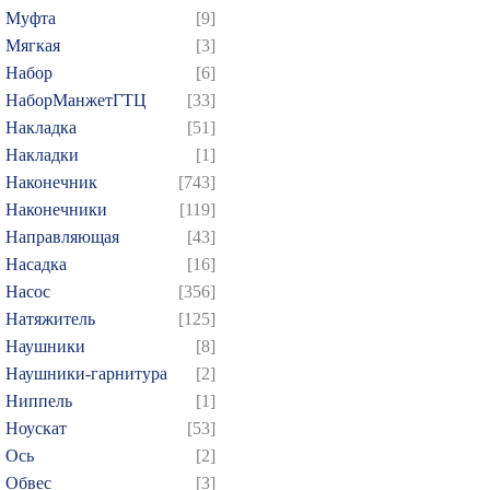
Муфта
[9]
Мягкая
[3]
Набор
[6]
НаборМанжетГТЦ
[33]
Накладка
[51]
Накладки
[1]
Наконечник
[743]
Наконечники
[119]
Направляющая
[43]
Насадка
[16]
Насос
[356]
Натяжитель
[125]
Наушники
[8]
Наушники-гарнитура
[2]
Ниппель
[1]
Ноускат
[53]
Оcь
[2]
Обвес
[3]