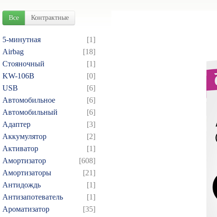
Все
Контрактные
5-минутная
[1]
Airbag
[18]
Cтояночный
[1]
KW-106B
[0]
USB
[6]
Автомобильное
[6]
Автомобильный
[6]
Адаптер
[3]
Аккумулятор
[2]
Активатор
[1]
Амортизатор
[608]
Амортизаторы
[21]
Антидождь
[1]
Антизапотеватель
[1]
Ароматизатор
[35]