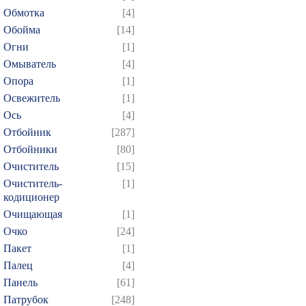
Обмотка
[4]
Обойма
[14]
Огни
[1]
Омыватель
[4]
Опора
[1]
Освежитель
[1]
Ось
[4]
Отбойник
[287]
Отбойники
[80]
Очиститель
[15]
Очиститель-
[1]
кодиционер
Очищающая
[1]
Очко
[24]
Пакет
[1]
Палец
[4]
Панель
[61]
Патрубок
[248]