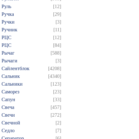
Руль
[12]
Ручка
[29]
Ручки
[3]
Ручник
[11]
РЦC
[12]
РЦС
[84]
Рычаг
[588]
Рычаги
[3]
Сайлентблок
[4208]
Сальник
[4340]
Сальники
[123]
Саморез
[23]
Сапун
[33]
Свеча
[457]
Свечи
[272]
Свечной
[2]
Седло
[7]
Сепаратор
[6]