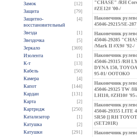
"CHASE" /RH Coro
Замок
[12]
#ZE12# '00-/
Защита
[79]
Наконечник рулев
Защитно-
[4]
45046-29215/SE-28
восстановительный
Звезда
[1]
Наконечник рулев
45046-29285 "CHA
Звездочка
[5]
/Mark II #X9# '92-/
Зеркало
[369]
Наконечник рулев
Изолента
[1]
45046-29315 /RH L
К-т
[13]
DYNA 150, TOYO
Кабель
[50]
95-01/ OOTOKO
Камера
[4]
Наконечник рулев
Капот
[144]
45046-29325 TW /Hi
Кардан
[131]
LH110, #ZH10# '95-
Карта
[2]
Наконечник рулев
Картридж
[250]
45046-29355 LITE
Катализатор
[1]
SR50 [] RH TOYO
(SET201R)
Катушка
[2]
Катушки
[291]
Наконечник рулев