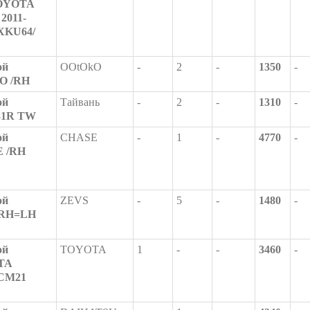
TOYOTA
2011-
XKU64/
ой
OOtOkO
-
2
-
1350
-
kO /RH
ой
Тайвань
-
2
-
1310
-
231R TW
ой
CHASE
-
1
-
4770
-
E /RH
ой
ZEVS
-
5
-
1480
-
/RH=LH
ой
TOYOTA
1
-
-
3460
-
TA
ACM21