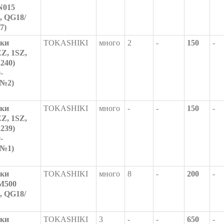
N015
 QG18/
7)
шки
TOKASHIKI
много
2
-
150
-
Z, 1SZ,
240)
-
(№2)
шки
TOKASHIKI
много
-
-
150
-
Z, 1SZ,
239)
-
(№1)
шки
TOKASHIKI
много
8
-
200
-
4M500
 QG18/
шки
TOKASHIKI
3
-
-
650
-