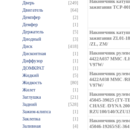
Наконечник кату
Дверь
[249]
зажигания TCP-00
Двигатель
[64]
Демпфер
[2]
Демфер
[1]
Держатель
[5]
Наконечник кату
зажигания ZL01-1
Диодный
[3]
/ZL, ZM/
Диск
[418]
Наконечник рулев
Дисконтная
[1]
4422A037 MMC /L
Диффузор
[1]
V97W/
ДОМКРАТ
[1]
Наконечник рулев
Жидкий
[5]
4422A038 MMC /R
Жидкость
[80]
V97W/
Жилет
[1]
Наконечник рулев
Заглушка
[21]
45045-39025 (TY-T
Задний
[528]
CHASE /DYNA 200
Зажим-клипса
[1]
RZU100/140/XZU13
Заклепка
[1]
Наконечник рулев
Заливная
[4]
45046-19265/SE-36