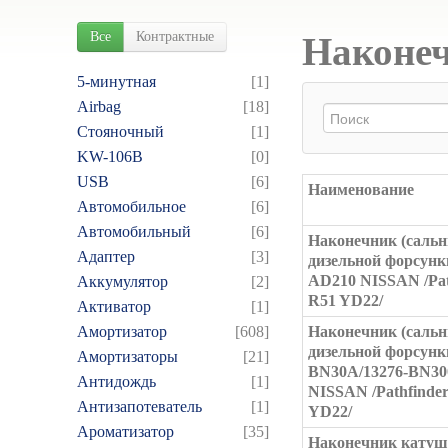
Все
Контрактные
Наконеч
5-минутная
[1]
Airbag
[18]
Cтояночный
[1]
KW-106B
[0]
USB
[6]
Наименование
Автомобильное
[6]
Автомобильный
[6]
Наконечник (сальн
Адаптер
[3]
дизельной форсунк
AD210 NISSAN /Pat
Аккумулятор
[2]
R51 YD22/
Активатор
[1]
Амортизатор
[608]
Наконечник (сальн
дизельной форсунк
Амортизаторы
[21]
BN30A/13276-BN30
Антидождь
[1]
NISSAN /Pathfinde
Антизапотеватель
[1]
YD22/
Ароматизатор
[35]
Наконечник кату