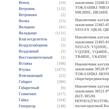
Венец
[16]
зажигания 22448-
TOKASHIKI /MR1
Ветровик
[132]
MR20DE, HR16DE '
Ветровики
[2]
Наконечник кату
Вилка
[15]
зажигания 22465-6
Вкладыш
[41]
NISSAN /QR20, QR
Вкладыши
[1131]
Наконечник кату
Влагоотделитель
[2]
зажигания 22465-8
Воздухозаборник
[2]
NISSAN /VQ2#DE,
Воздушный
[1]
VQ35DE, VQ40DE,
TB48DE, VK45DE '
Восстановительный
[1]
Вставка
[168]
Наконечник кату
зажигания 30520-
Втулка
[1875]
TOKASHIKI /HON
Втягивающий
[22]
сборе/передняя/ко
Габарит
[286]
Наконечник кату
Габаритный
[6]
зажигания 30521-
Газматики
[117]
(KIT-30520)
Гайка
[104]
HONDA(TW)/TOK
малая-красный Ko
Генератор
[148]