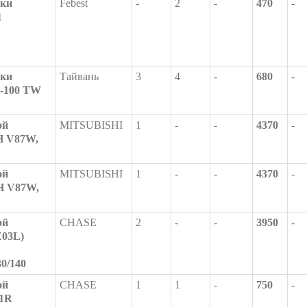
шки
Febest
-
2
-
470
-
1
шки
Тайвань
3
4
-
680
-
8-100 TW
ой
MITSUBISHI
1
-
-
4370
-
H V87W,
ой
MITSUBISHI
1
-
-
4370
-
H V87W,
ой
CHASE
2
-
-
3950
-
E03L)
0/140
ой
CHASE
1
1
-
750
-
41R