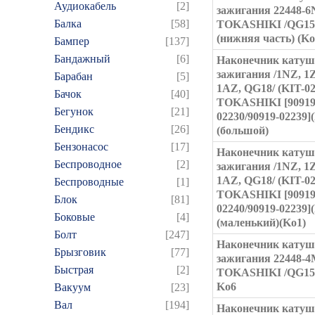
Аудиокабель
[2]
зажигания 22448-6
Балка
[58]
TOKASHIKI /QG15,
(нижняя часть) (Ko
Бампер
[137]
Бандажный
[6]
Наконечник кату
зажигания /1NZ, 1Z
Барабан
[5]
1AZ, QG18/ (KIT-02
Бачок
[40]
TOKASHIKI [90919
Бегунок
[21]
02230/90919-02239]
Бендикс
[26]
(большой)
Бензонасос
[17]
Наконечник кату
Беспроводное
[2]
зажигания /1NZ, 1Z
1AZ, QG18/ (KIT-02
Беспроводные
[1]
TOKASHIKI [90919
Блок
[81]
02240/90919-02239]
Боковые
[4]
(маленький)(Ko1)
Болт
[247]
Наконечник кату
Брызговик
[77]
зажигания 22448-
Быстрая
[2]
TOKASHIKI /QG15,
Ko6
Вакуум
[23]
Вал
[194]
Наконечник кату