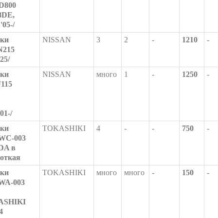
ED800
8DE,
05-/
шки
NISSAN
3
2
-
1210
-
N215
25/
шки
NISSAN
много
1
-
1250
-
J115
01-/
шки
TOKASHIKI
4
-
-
750
-
PWC-003
DA в
роткая
шки
TOKASHIKI
много
много
-
150
-
PWA-003
ASHIKI
4