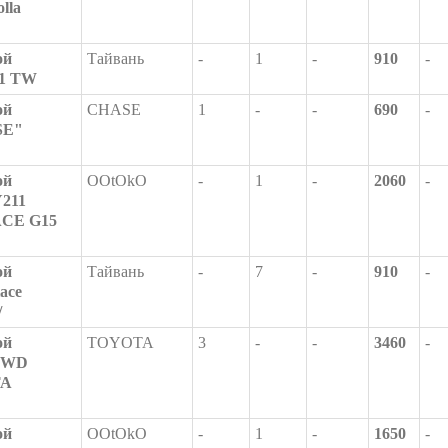
lla
ой
Тайвань
-
1
-
910
-
71 TW
ой
CHASE
1
-
-
690
-
SE"
ой
OOtOkO
-
1
-
2060
-
Y211
ACE G15
ой
Тайвань
-
7
-
910
-
ace
/
ой
TOYOTA
3
-
-
3460
-
 4WD
TA
ой
OOtOkO
-
1
-
1650
-