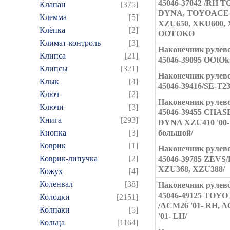
45046-37042 /RH 
Клапан
[375]
DYNA, TOYOACE 
Клемма
[5]
XZU650, XKU600, 
Клёпка
[2]
OOTOKO
Климат-контроль
[3]
Наконечник рулев
Клипса
[21]
45046-39095 OOtO
Клипсы
[321]
Наконечник рулев
Клык
[4]
45046-39416/SE-T
Ключ
[2]
Наконечник рулев
Ключи
[3]
45046-39455 CHAS
Книга
[293]
DYNA XZU410 '00-
Кнопка
[3]
большой/
Коврик
[1]
Наконечник рулев
Коврик-липучка
[2]
45046-39785 ZEVS
XZU368, XZU388/
Кожух
[4]
Коленвал
[38]
Наконечник рулев
45046-49125 TOYO
Колодки
[2151]
/ACM26 '01- RH, 
Колпаки
[5]
'01- LH/
Кольца
[1164]