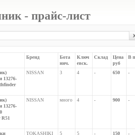
ник - прайс-лист
Бренд
Бота
Ключ
Склад
Цена
В 
нич.
евск.
руб
ик)
NISSAN
3
4
-
650
-
и 13276-
hfinder
ик)
NISSAN
много
4
-
900
-
и 13276-
0
r R51
шки
TOKASHIKI
5
5
-
150
-