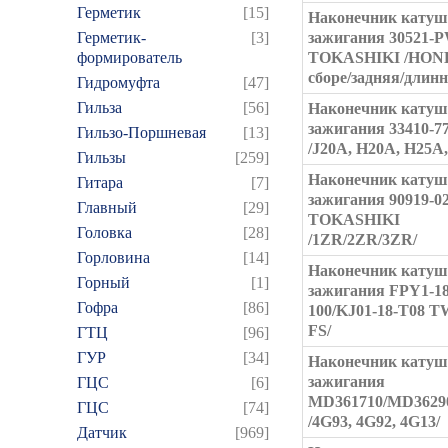
Герметик
[15]
Наконечник кату
Герметик-
[3]
зажигания 30521-
формирователь
TOKASHIKI /HON
сборе/задняя/длин
Гидромуфта
[47]
Гильза
[56]
Наконечник кату
зажигания 33410-
Гильзо-Поршневая
[13]
/J20A, H20A, H25A
Гильзы
[259]
Наконечник кату
Гитара
[7]
зажигания 90919-0
Главный
[29]
TOKASHIKI
Головка
[28]
/1ZR/2ZR/3ZR/
Горловина
[14]
Наконечник кату
Горный
[1]
зажигания FPY1-18
Гофра
[86]
100/KJ01-18-T08 T
FS/
ГТЦ
[96]
ГУР
[34]
Наконечник кату
зажигания
ГЦC
[6]
MD361710/MD3629
ГЦС
[74]
/4G93, 4G92, 4G13/
Датчик
[969]