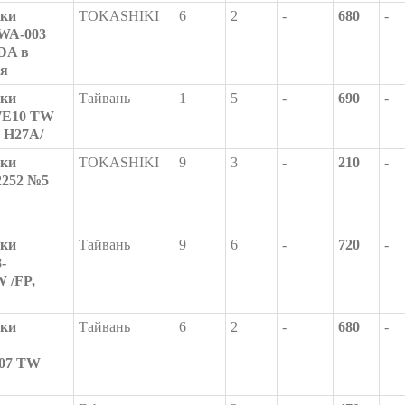
шки
TOKASHIKI
6
2
-
680
-
PWA-003
DA в
ня
шки
Тайвань
1
5
-
690
-
77E10 TW
, H27A/
шки
TOKASHIKI
9
3
-
210
-
2252 №5
шки
Тайвань
9
6
-
720
-
-
W /FP,
шки
Тайвань
6
2
-
680
-
07 TW