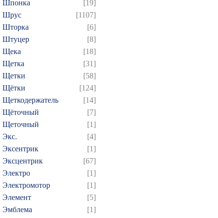
Шпонка
[19]
Шрус
[1107]
Шторка
[6]
Штуцер
[8]
Щека
[18]
Щетка
[31]
Щетки
[58]
Щётки
[124]
Щеткодержатель
[14]
Щёточный
[7]
Щеточный
[1]
Экс.
[4]
Эксентрик
[1]
Эксцентрик
[67]
Электро
[1]
Электромотор
[1]
Элемент
[5]
Эмблема
[1]