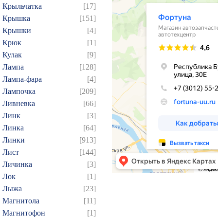
Крыльчатка
[17]
Крышка
[151]
Крышки
[4]
Крюк
[1]
Кулак
[9]
Лампа
[128]
Лампа-фара
[4]
Лампочка
[209]
Ливневка
[66]
Линк
[3]
Линка
[64]
Линки
[913]
Лист
[144]
Личинка
[3]
Лок
[1]
Лыжа
[23]
Магнитола
[11]
Магнитофон
[1]