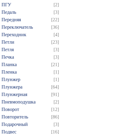
ПГУ
[2]
Педаль
[3]
Передняя
[22]
Переключатель
[36]
Переходник
[4]
Петли
[23]
Петля
[3]
Печка
[3]
Планка
[21]
Пленка
[1]
Плунжер
[1]
Плунжера
[64]
Плунжерная
[91]
Пневмоподушка
[2]
Поворот
[12]
Повторитель
[86]
Подарочный
[3]
Подвес
[16]