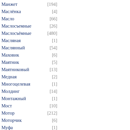
Манжет
[194]
Маслёнка
[4]
Масло
[66]
Маслосъемные
[26]
Маслосъёмные
[480]
Масляная
[1]
Маслянный
[54]
Маховик
[6]
Маятник
[5]
Маятниковый
[13]
Медная
[2]
Многоцелевая
[1]
Молдинг
[14]
Монтажный
[1]
Мост
[10]
Мотор
[212]
Моторчик
[6]
Муфа
[1]