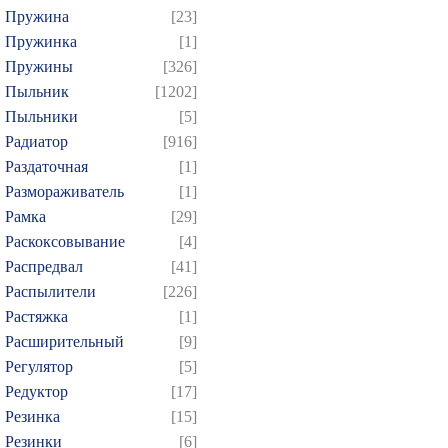
Пружина
[23]
Пружинка
[1]
Пружины
[326]
Пыльник
[1202]
Пыльники
[5]
Радиатор
[916]
Раздаточная
[1]
Размораживатель
[1]
Рамка
[29]
Раскоксовывание
[4]
Распредвал
[41]
Распылители
[226]
Растяжка
[1]
Расширительный
[9]
Регулятор
[5]
Редуктор
[17]
Резинка
[15]
Резинки
[6]