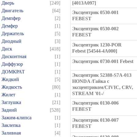
Дверь
[249]
[4013A097]
Двигатель
[64]
Эксцентрик 0530-001
Демпфер
[2]
FEBEST
Демфер
[1]
Эксцентрик 0530-002
Держатель
[5]
FEBEST
Диодный
[3]
Эксцентрик 1230-POR
Диск
[418]
Febest [54544-4A000]
Дисконтная
[1]
Эксцентрик 0730-001 Febest
Диффузор
[1]
ДОМКРАТ
[1]
Эксцентрик 52388-S7A-013
Жидкий
[5]
HONDA /Гайка с
Жидкость
[80]
эксцентриком/CIVIC, CRV,
STREAM '01-/
Жилет
[1]
Заглушка
[21]
Эксцентрик 0130-006
FEBEST
Задний
[528]
Зажим-клипса
[1]
Эксцентрик 0130-007
Заклепка
[1]
FEBEST
Заливная
[4]