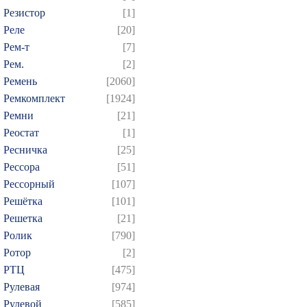
Резистор
[1]
Реле
[20]
Рем-т
[7]
Рем.
[2]
Ремень
[2060]
Ремкомплект
[1924]
Ремни
[21]
Реостат
[1]
Ресничка
[25]
Рессора
[51]
Рессорный
[107]
Решётка
[101]
Решетка
[21]
Ролик
[790]
Ротор
[2]
РТЦ
[475]
Рулевая
[974]
Рулевой
[585]