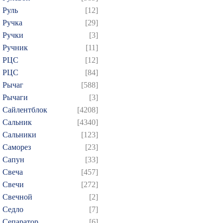
Руль
[12]
Ручка
[29]
Ручки
[3]
Ручник
[11]
РЦC
[12]
РЦС
[84]
Рычаг
[588]
Рычаги
[3]
Сайлентблок
[4208]
Сальник
[4340]
Сальники
[123]
Саморез
[23]
Сапун
[33]
Свеча
[457]
Свечи
[272]
Свечной
[2]
Седло
[7]
Сепаратор
[6]