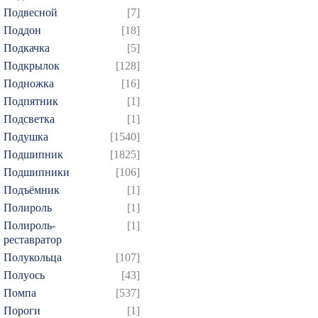
Подвесной
[7]
Поддон
[18]
Подкачка
[5]
Подкрылок
[128]
Подножка
[16]
Подпятник
[1]
Подсветка
[1]
Подушка
[1540]
Подшипник
[1825]
Подшипники
[106]
Подъёмник
[1]
Полироль
[1]
Полироль-
[1]
реставратор
Полукольца
[107]
Полуось
[43]
Помпа
[537]
Пороги
[1]