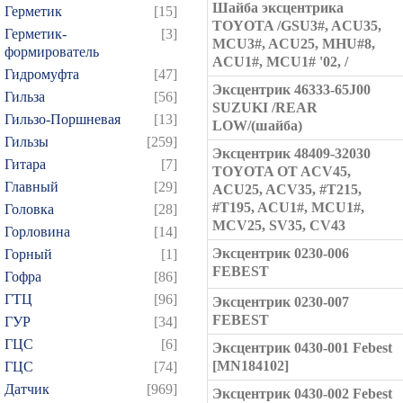
Шайба эксцентрика
Герметик
[15]
TOYOTA /GSU3#, ACU35,
Герметик-
[3]
MCU3#, ACU25, MHU#8,
формирователь
ACU1#, MCU1# '02, /
Гидромуфта
[47]
Эксцентрик 46333-65J00
Гильза
[56]
SUZUKI /REAR
Гильзо-Поршневая
[13]
LOW/(шайба)
Гильзы
[259]
Эксцентрик 48409-32030
Гитара
[7]
TOYOTA OT ACV45,
Главный
[29]
ACU25, ACV35, #T215,
#T195, ACU1#, MCU1#,
Головка
[28]
MCV25, SV35, CV43
Горловина
[14]
Эксцентрик 0230-006
Горный
[1]
FEBEST
Гофра
[86]
ГТЦ
[96]
Эксцентрик 0230-007
FEBEST
ГУР
[34]
ГЦC
[6]
Эксцентрик 0430-001 Febest
[MN184102]
ГЦС
[74]
Датчик
[969]
Эксцентрик 0430-002 Febest