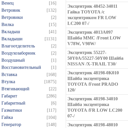
Венец
[16]
Эксцентрик 48452-34011
Ветровик
[132]
Гайка TOYOTA /с
Ветровики
[2]
эксцентриком FR LOW
LC200 07-/
Вилка
[15]
Вкладыш
[41]
Эксцентрик 4013A097
Шайба MMC /Front LOW
Вкладыши
[1131]
V78W, V98W/
Влагоотделитель
[2]
Эксцентрик 55227-
Воздухозаборник
[2]
50Y0A/55227-50Y00 Шайба
Воздушный
[1]
NISSAN /X-TRAIL T30/
Восстановительный
[1]
Эксцентрик 48198-0K010
Вставка
[168]
Шайба эксцентрика
Втулка
[1875]
TOYOTA /Front PRADO
Втягивающий
[22]
120/
Габарит
[286]
Эксцентрик 48198-34010
Габаритный
[6]
Шайба эксцентрика
Газматики
[117]
TOYOTA /FR LOW LC200
07-/
Гайка
[104]
Генератор
[148]
Эксцентрик 48198-48010