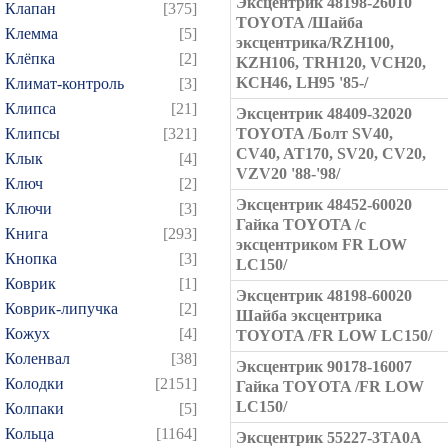
Эксцентрик 48198-26010
Клапан
[375]
TOYOTA /Шайба
Клемма
[5]
эксцентрика/RZH100,
Клёпка
[2]
KZH106, TRH120, VCH20,
KCH46, LH95 '85-/
Климат-контроль
[3]
Клипса
[21]
Эксцентрик 48409-32020
Клипсы
[321]
TOYOTA /Болт SV40,
CV40, AT170, SV20, CV20,
Клык
[4]
VZV20 '88-'98/
Ключ
[2]
Эксцентрик 48452-60020
Ключи
[3]
Гайка TOYOTA /с
Книга
[293]
эксцентриком FR LOW
Кнопка
[3]
LC150/
Коврик
[1]
Эксцентрик 48198-60020
Коврик-липучка
[2]
Шайба эксцентрика
Кожух
[4]
TOYOTA /FR LOW LC150/
Коленвал
[38]
Эксцентрик 90178-16007
Колодки
[2151]
Гайка TOYOTA /FR LOW
LC150/
Колпаки
[5]
Кольца
[1164]
Эксцентрик 55227-3TA0A