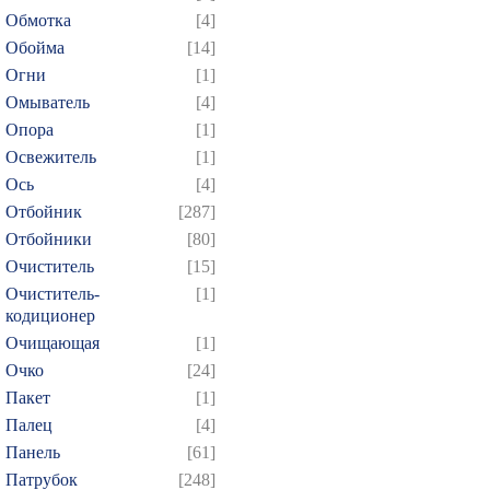
Обмотка
[4]
Обойма
[14]
Огни
[1]
Омыватель
[4]
Опора
[1]
Освежитель
[1]
Ось
[4]
Отбойник
[287]
Отбойники
[80]
Очиститель
[15]
Очиститель-
[1]
кодиционер
Очищающая
[1]
Очко
[24]
Пакет
[1]
Палец
[4]
Панель
[61]
Патрубок
[248]