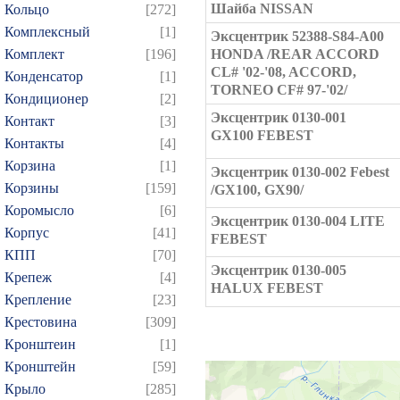
Шайба NISSAN
Кольцо
[272]
Комплексный
[1]
Эксцентрик 52388-S84-A00
Комплект
[196]
HONDA /REAR ACCORD
CL# '02-'08, ACCORD,
Конденсатор
[1]
TORNEO CF# 97-'02/
Кондиционер
[2]
Эксцентрик 0130-001
Контакт
[3]
GX100 FEBEST
Контакты
[4]
Корзина
[1]
Эксцентрик 0130-002 Febest
Корзины
[159]
/GX100, GX90/
Коромысло
[6]
Эксцентрик 0130-004 LITE
Корпус
[41]
FEBEST
КПП
[70]
Эксцентрик 0130-005
Крепеж
[4]
HALUX FEBEST
Крепление
[23]
Крестовина
[309]
Кронштеин
[1]
Кронштейн
[59]
Крыло
[285]