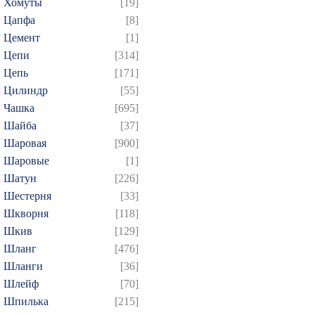
Хомуты
[19]
Цапфа
[8]
Цемент
[1]
Цепи
[314]
Цепь
[171]
Цилиндр
[55]
Чашка
[695]
Шайба
[37]
Шаровая
[900]
Шаровые
[1]
Шатун
[226]
Шестерня
[33]
Шкворня
[118]
Шкив
[129]
Шланг
[476]
Шланги
[36]
Шлейф
[70]
Шпилька
[215]