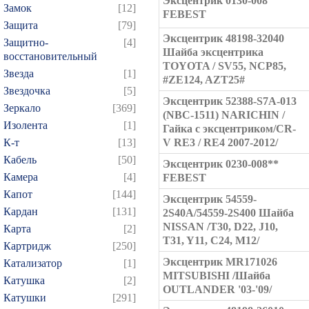
Эксцентрик 0130-008
Замок
[12]
FEBEST
Защита
[79]
Эксцентрик 48198-32040
Защитно-
[4]
Шайба эксцентрика
восстановительный
TOYOTA / SV55, NCP85,
Звезда
[1]
#ZE124, AZT25#
Звездочка
[5]
Эксцентрик 52388-S7A-013
Зеркало
[369]
(NBC-1511) NARICHIN /
Изолента
[1]
Гайка с эксцентриком/CR-
К-т
[13]
V RE3 / RE4 2007-2012/
Кабель
[50]
Эксцентрик 0230-008**
Камера
[4]
FEBEST
Капот
[144]
Эксцентрик 54559-
Кардан
[131]
2S40A/54559-2S400 Шайба
NISSAN /T30, D22, J10,
Карта
[2]
T31, Y11, C24, M12/
Картридж
[250]
Эксцентрик MR171026
Катализатор
[1]
MITSUBISHI /Шайба
Катушка
[2]
OUTLANDER '03-'09/
Катушки
[291]