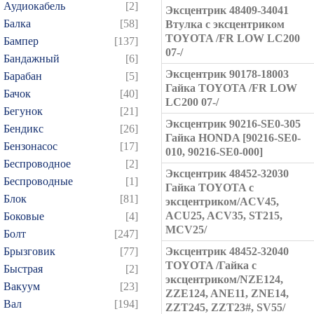
Аудиокабель
[2]
Эксцентрик 48409-34041
Балка
[58]
Втулка с эксцентриком
TOYOTA /FR LOW LC200
Бампер
[137]
07-/
Бандажный
[6]
Эксцентрик 90178-18003
Барабан
[5]
Гайка TOYOTA /FR LOW
Бачок
[40]
LC200 07-/
Бегунок
[21]
Эксцентрик 90216-SE0-305
Бендикс
[26]
Гайка HONDA [90216-SE0-
Бензонасос
[17]
010, 90216-SE0-000]
Беспроводное
[2]
Эксцентрик 48452-32030
Беспроводные
[1]
Гайка TOYOTA с
Блок
[81]
эксцентриком/ACV45,
ACU25, ACV35, ST215,
Боковые
[4]
MCV25/
Болт
[247]
Брызговик
[77]
Эксцентрик 48452-32040
TOYOTA /Гайка с
Быстрая
[2]
эксцентриком/NZE124,
Вакуум
[23]
ZZE124, ANE11, ZNE14,
Вал
[194]
ZZT245, ZZT23#, SV55/