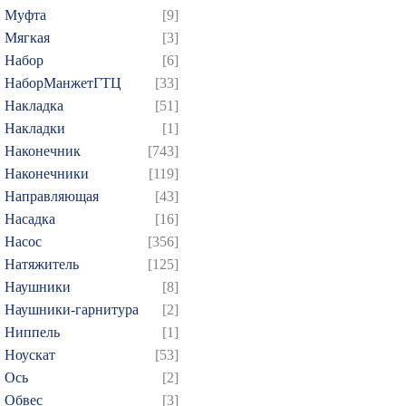
Муфта
[9]
Мягкая
[3]
Набор
[6]
НаборМанжетГТЦ
[33]
Накладка
[51]
Накладки
[1]
Наконечник
[743]
Наконечники
[119]
Направляющая
[43]
Насадка
[16]
Насос
[356]
Натяжитель
[125]
Наушники
[8]
Наушники-гарнитура
[2]
Ниппель
[1]
Ноускат
[53]
Оcь
[2]
Обвес
[3]