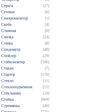
Серьга
[27]
Сетевое
[6]
Синхронизатор
[1]
Скоба
[4]
Сливная
[6]
Смазка
[24]
Сошка
[8]
Спидометр
[48]
Спойлер
[29]
Стабилизатор
[596]
Стакан
[7]
Стартер
[176]
Стекло
[11]
Стеклоподъемник
[12]
Стёклышко
[20]
Стойка
[969]
Стремянка
[46]
Ступица
[775]