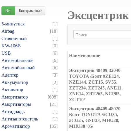
Все
Контрактные
Эксцентрик 
5-минутная
[1]
Airbag
[18]
Cтояночный
[1]
KW-106B
[0]
USB
[6]
Наименование
Автомобильное
[6]
Автомобильный
[6]
Эксцентрик 48409-32040
Адаптер
[3]
TOYOTA /Болт #ZE124,
NZE144, ZCT15, SV55,
Аккумулятор
[2]
ZZT23#, ZZT245, ANE11,
Активатор
[1]
ZNE14, ZRT265, NCP85,
Амортизатор
[608]
ZCT10/
Амортизаторы
[21]
Эксцентрик 48409-48020
Антидождь
[1]
Болт TOYOTA /#CU35,
Антизапотеватель
[1]
#CU25, GSU33, MHU28,
Ароматизатор
[35]
MHU38 '05/