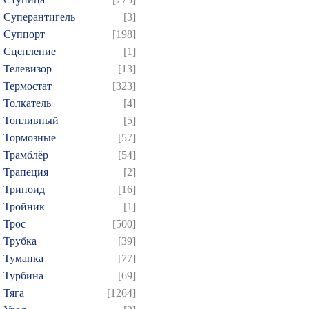
Суперантигель
[3]
Суппорт
[198]
Сцепление
[1]
Телевизор
[13]
Термостат
[323]
Толкатель
[4]
Топливный
[5]
Тормозные
[57]
Трамблёр
[54]
Трапеция
[2]
Трипоид
[16]
Тройник
[1]
Трос
[500]
Трубка
[39]
Туманка
[77]
Турбина
[69]
Тяга
[1264]