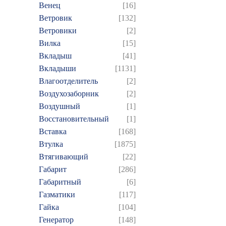
Венец
[16]
Ветровик
[132]
Ветровики
[2]
Вилка
[15]
Вкладыш
[41]
Вкладыши
[1131]
Влагоотделитель
[2]
Воздухозаборник
[2]
Воздушный
[1]
Восстановительный
[1]
Вставка
[168]
Втулка
[1875]
Втягивающий
[22]
Габарит
[286]
Габаритный
[6]
Газматики
[117]
Гайка
[104]
Генератор
[148]