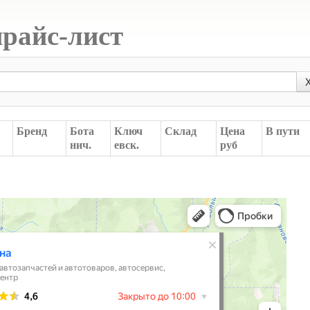
прайс-лист
Бренд
Бота
Ключ
Склад
Цена
В пути
нич.
евск.
руб