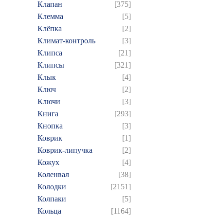
Клапан
[375]
Клемма
[5]
Клёпка
[2]
Климат-контроль
[3]
Клипса
[21]
Клипсы
[321]
Клык
[4]
Ключ
[2]
Ключи
[3]
Книга
[293]
Кнопка
[3]
Коврик
[1]
Коврик-липучка
[2]
Кожух
[4]
Коленвал
[38]
Колодки
[2151]
Колпаки
[5]
Кольца
[1164]