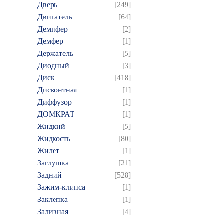
Дверь
[249]
Двигатель
[64]
Демпфер
[2]
Демфер
[1]
Держатель
[5]
Диодный
[3]
Диск
[418]
Дисконтная
[1]
Диффузор
[1]
ДОМКРАТ
[1]
Жидкий
[5]
Жидкость
[80]
Жилет
[1]
Заглушка
[21]
Задний
[528]
Зажим-клипса
[1]
Заклепка
[1]
Заливная
[4]