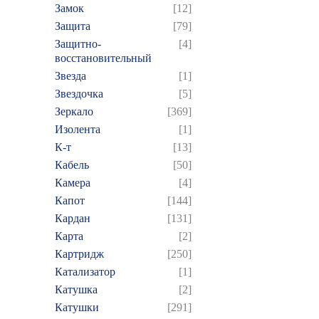
Замок
[12]
Защита
[79]
Защитно-
[4]
восстановительный
Звезда
[1]
Звездочка
[5]
Зеркало
[369]
Изолента
[1]
К-т
[13]
Кабель
[50]
Камера
[4]
Капот
[144]
Кардан
[131]
Карта
[2]
Картридж
[250]
Катализатор
[1]
Катушка
[2]
Катушки
[291]