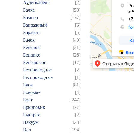
Аудиокабель
[2]
Балка
[58]
Бампер
[137]
Бандажный
[6]
Барабан
[5]
Бачок
[40]
Бегунок
[21]
Бендикс
[26]
Бензонасос
[17]
Беспроводное
[2]
Беспроводные
[1]
Блок
[81]
Боковые
[4]
Болт
[247]
Брызговик
[77]
Быстрая
[2]
Вакуум
[23]
Вал
[194]