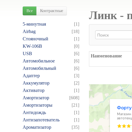
Все
Контрактные
Линк - 
5-минутная
[1]
Airbag
[18]
Cтояночный
[1]
KW-106B
[0]
USB
[6]
Наименование
Автомобильное
[6]
Автомобильный
[6]
Адаптер
[3]
Аккумулятор
[2]
Активатор
[1]
Амортизатор
[608]
Амортизаторы
[21]
Антидождь
[1]
Антизапотеватель
[1]
Ароматизатор
[35]