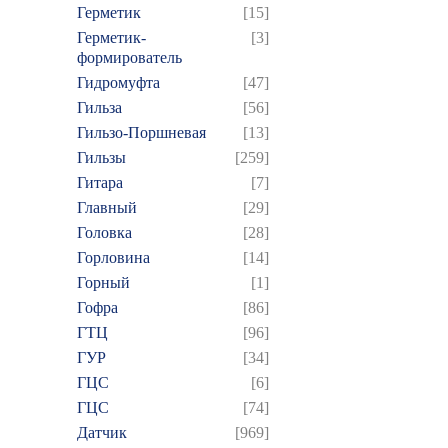
Герметик
[15]
Герметик-
[3]
формирователь
Гидромуфта
[47]
Гильза
[56]
Гильзо-Поршневая
[13]
Гильзы
[259]
Гитара
[7]
Главный
[29]
Головка
[28]
Горловина
[14]
Горный
[1]
Гофра
[86]
ГТЦ
[96]
ГУР
[34]
ГЦC
[6]
ГЦС
[74]
Датчик
[969]