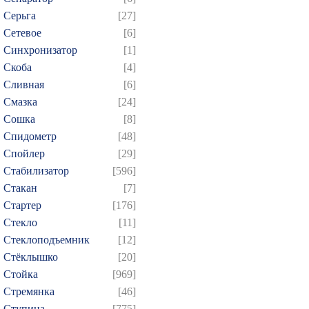
Серьга
[27]
Сетевое
[6]
Синхронизатор
[1]
Скоба
[4]
Сливная
[6]
Смазка
[24]
Сошка
[8]
Спидометр
[48]
Спойлер
[29]
Стабилизатор
[596]
Стакан
[7]
Стартер
[176]
Стекло
[11]
Стеклоподъемник
[12]
Стёклышко
[20]
Стойка
[969]
Стремянка
[46]
Ступица
[775]