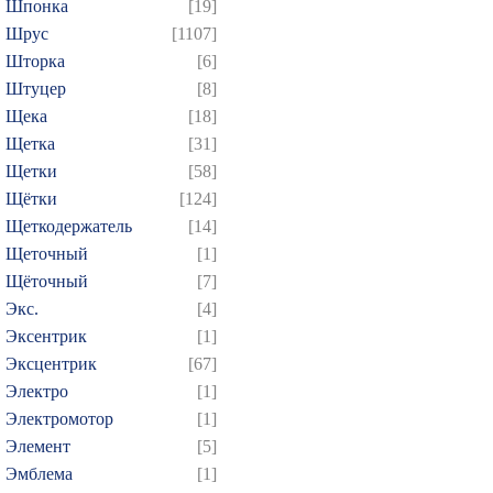
Шпонка
[19]
Шрус
[1107]
Шторка
[6]
Штуцер
[8]
Щека
[18]
Щетка
[31]
Щетки
[58]
Щётки
[124]
Щеткодержатель
[14]
Щеточный
[1]
Щёточный
[7]
Экс.
[4]
Эксентрик
[1]
Эксцентрик
[67]
Электро
[1]
Электромотор
[1]
Элемент
[5]
Эмблема
[1]