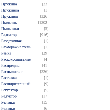
Пружина
[23]
Пружинка
[1]
Пружины
[326]
Пыльник
[1202]
Пыльники
[5]
Радиатор
[916]
Раздаточная
[1]
Размораживатель
[1]
Рамка
[29]
Раскоксовывание
[4]
Распредвал
[41]
Распылители
[226]
Растяжка
[1]
Расширительный
[9]
Регулятор
[5]
Редуктор
[17]
Резинка
[15]
Резинки
[6]