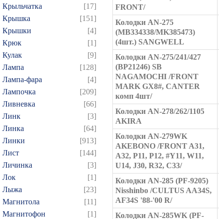
Крыльчатка
[17]
FRONT/
Крышка
[151]
Колодки AN-275
Крышки
[4]
(MB334338/MK385473)
(4шт.) SANGWELL
Крюк
[1]
Кулак
[9]
Колодки AN-275/241/427
(BP21246) SB
Лампа
[128]
NAGAMOCHI /FRONT
Лампа-фара
[4]
MARK GX8#, CANTER
Лампочка
[209]
комп 4шт/
Ливневка
[66]
Колодки AN-278/262/1105
Линк
[3]
AKIRA
Линка
[64]
Колодки AN-279WK
Линки
[913]
AKEBONO /FRONT A31,
Лист
[144]
A32, P11, P12, #Y11, W11,
Личинка
[3]
U14, J30, R32, C33/
Лок
[1]
Колодки AN-285 (PF-9205)
Лыжа
[23]
Nisshinbo /CULTUS AA34S,
AF34S '88-'00 R/
Магнитола
[11]
Магнитофон
[1]
Колодки AN-285WK (PF-