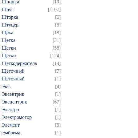
Шпонка
[19]
Шрус
[1107]
Шторка
[6]
Штуцер
[8]
Щека
[18]
Щетка
[31]
Щетки
[58]
Щётки
[124]
Щеткодержатель
[14]
Щёточный
[7]
Щеточный
[1]
Экс.
[4]
Эксентрик
[1]
Эксцентрик
[67]
Электро
[1]
Электромотор
[1]
Элемент
[5]
Эмблема
[1]