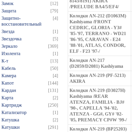
8143/8191) AKIRA
Замок
[12]
/PRELUDE BA4/5/EF4/
Защита
[79]
Колодки AN-212 (D1063M)
Защитно-
[4]
Kashiyama /FRONT
восстановительный
CEDRIC, GLORIA - Y3#
Звезда
[1]
'85-'97, TERRANO - WD21
Звездочка
[5]
'86-'95, CARAVAN - E24
'88-'01, ATLAS, CONDOR,
Зеркало
[369]
ELF - F23 '97-/
Изолента
[1]
Колодки AN-217
К-т
[13]
(D2059/D2081) Kashiyama
Кабель
[50]
Колодки AN-219 (PF-5213)
Камера
[4]
AKIRA
Капот
[144]
Кардан
[131]
Колодки AN-219 (D3027H)
Kashiyama /REAR
Карта
[2]
ATENZA, FAMILIA - BJ#
Картридж
[250]
'90-, CAPELLA '94-'02,
Катализатор
[1]
ATENZA - GG#, GY# '02-
Катушка
[2]
'05, PREMACY CP#W '99-/
Катушки
[291]
Колодки AN-219 (BP25203)