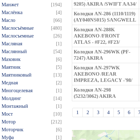
9205) AKIRA /SWIFT AA34/
Манжет
[194]
Маслёнка
[4]
Колодки AN-286 (1110/1119)
(AY040NS015) SANGWELL
Масло
[66]
Маслосъёмные
[480]
Колодки AN-288K
Маслосъемные
[26]
AKEBONO /FRONT
ATLAS - #F22, #F23/
Масляная
[1]
Маслянный
[54]
Колодки AN-296WK (PF-
7247) AKIRA
Маховик
[6]
Маятник
[5]
Колодки AN-297WK
AKEBONO /REAR
Маятниковый
[13]
IMPREZA, LEGACY -'98/
Медная
[2]
Колодки AN-298
Многоцелевая
[1]
(5232/3062) AKIRA
Молдинг
[14]
Монтажный
[1]
1
2
3
4
5
6
Мост
[10]
Мотор
[212]
21
22
23
24
25
Моторчик
[6]
Муфа
[1]