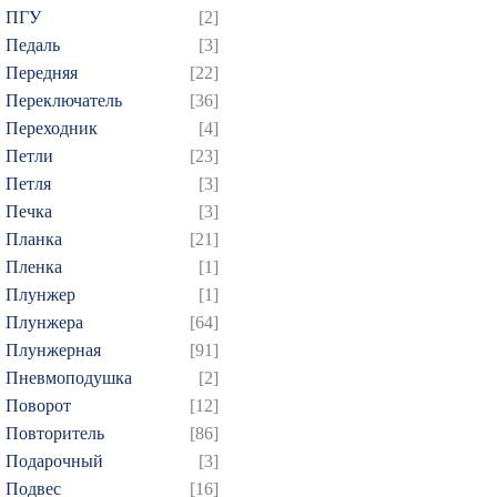
ПГУ
[2]
Педаль
[3]
Передняя
[22]
Переключатель
[36]
Переходник
[4]
Петли
[23]
Петля
[3]
Печка
[3]
Планка
[21]
Пленка
[1]
Плунжер
[1]
Плунжера
[64]
Плунжерная
[91]
Пневмоподушка
[2]
Поворот
[12]
Повторитель
[86]
Подарочный
[3]
Подвес
[16]