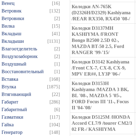
Венец
[16]
Колодки AN-765K
Ветровик
[132]
(D2326H/D2329) Kashiyama
Ветровики
[2]
/REAR RX350, RX450 '08-/
Вилка
[15]
Колодки D3137MH
Вкладыш
[41]
KASHIYMA /FRONT
Bongo B2500 2.5D 02-,
Вкладыши
[1131]
MAZDA BT-50 2.5, Ford
Влагоотделитель
[2]
RANGER '99-'15/
Воздухозаборник
[2]
Колодки D3142 Kashiyama
Воздушный
[1]
/Front CX-7, CX-8, CX-9,
Восстановительный
[1]
MPV ER##, LY3P '06-/
Вставка
[168]
Колодки D3153H
Втулка
[1875]
Kashiyama /MAZDA 3 BK,
Втягивающий
[22]
BL '08-, MAZDA 5 '05-,
FORD Focus III '11-, Focus
Габарит
[286]
II '04-'08/
Габаритный
[6]
Газматики
[117]
Колодки D5125M /HONDA
Accord CL7/9 /tourer CM2/3
Гайка
[104]
02 FR-/ KASHIYMA
Генератор
[148]