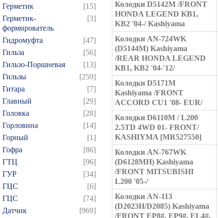
Колодки D5142M /FRONT
Герметик
[15]
HONDA LEGEND KB1,
Герметик-
[3]
KB2 '04-/ Kashiyama
формирователь
Колодки AN-724WK
Гидромуфта
[47]
(D5144M) Kashiyama
Гильза
[56]
/REAR HONDA LEGEND
Гильзо-Поршневая
[13]
KB1, KB2 '04-'12/
Гильзы
[259]
Колодки D5171M
Гитара
[7]
Kashiyama /FRONT
Главный
[29]
ACCORD CU1 '08- EUR/
Головка
[28]
Колодки D6110M / L200
Горловина
[14]
2.5TD 4WD 01- FRONT/
KASHIYMA [MR527550]
Горный
[1]
Гофра
[86]
Колодки AN-767WK
ГТЦ
[96]
(D6128MH) Kashiyama
/FRONT MITSUBISHI
ГУР
[34]
L200 '05-/
ГЦC
[6]
Колодки AN-113
ГЦС
[74]
(D2023H/D2085) Kashiyama
Датчик
[969]
/FRONT EP8#, EP9#, EL4#,