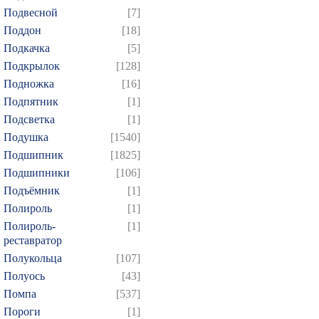
Подвесной
[7]
Поддон
[18]
Подкачка
[5]
Подкрылок
[128]
Подножка
[16]
Подпятник
[1]
Подсветка
[1]
Подушка
[1540]
Подшипник
[1825]
Подшипники
[106]
Подъёмник
[1]
Полироль
[1]
Полироль-
[1]
реставратор
Полукольца
[107]
Полуось
[43]
Помпа
[537]
Пороги
[1]