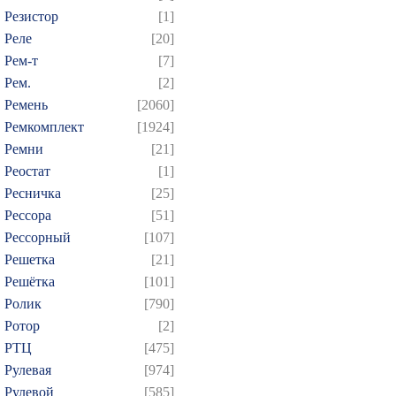
Резистор
[1]
Реле
[20]
Рем-т
[7]
Рем.
[2]
Ремень
[2060]
Ремкомплект
[1924]
Ремни
[21]
Реостат
[1]
Ресничка
[25]
Рессора
[51]
Рессорный
[107]
Решетка
[21]
Решётка
[101]
Ролик
[790]
Ротор
[2]
РТЦ
[475]
Рулевая
[974]
Рулевой
[585]