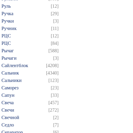
Руль
[12]
Ручка
[29]
Ручки
[3]
Ручник
[11]
РЦC
[12]
РЦС
[84]
Рычаг
[588]
Рычаги
[3]
Сайлентблок
[4208]
Сальник
[4340]
Сальники
[123]
Саморез
[23]
Сапун
[33]
Свеча
[457]
Свечи
[272]
Свечной
[2]
Седло
[7]
Сепаратор
[6]