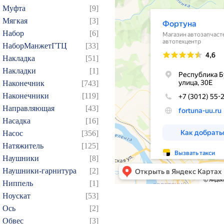
Муфта
[9]
Мягкая
[3]
Набор
[6]
НаборМанжетГТЦ
[33]
Накладка
[51]
Накладки
[1]
Наконечник
[743]
Наконечники
[119]
Направляющая
[43]
Насадка
[16]
Насос
[356]
Натяжитель
[125]
Наушники
[8]
Наушники-гарнитура
[2]
Ниппель
[1]
Ноускат
[53]
Оcь
[2]
Обвес
[3]