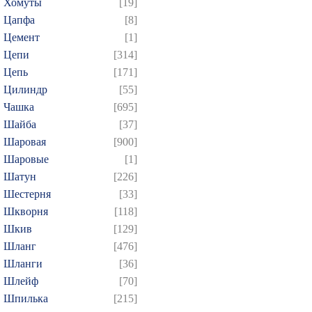
Хомуты
[19]
Цапфа
[8]
Цемент
[1]
Цепи
[314]
Цепь
[171]
Цилиндр
[55]
Чашка
[695]
Шайба
[37]
Шаровая
[900]
Шаровые
[1]
Шатун
[226]
Шестерня
[33]
Шкворня
[118]
Шкив
[129]
Шланг
[476]
Шланги
[36]
Шлейф
[70]
Шпилька
[215]