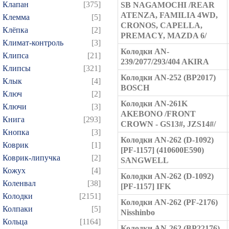
Клапан
[375]
SB NAGAMOCHI /REAR
ATENZA, FAMILIA 4WD,
Клемма
[5]
CRONOS, CAPELLA,
Клёпка
[2]
PREMACY, MAZDA 6/
Климат-контроль
[3]
Колодки AN-
Клипса
[21]
239/2077/293/404 AKIRA
Клипсы
[321]
Колодки AN-252 (BP2017)
Клык
[4]
BOSCH
Ключ
[2]
Колодки AN-261K
Ключи
[3]
AKEBONO /FRONT
Книга
[293]
CROWN - GS13#, JZS14#/
Кнопка
[3]
Колодки AN-262 (D-1092)
Коврик
[1]
[PF-1157] (410600E590)
Коврик-липучка
[2]
SANGWELL
Кожух
[4]
Колодки AN-262 (D-1092)
Коленвал
[38]
[PF-1157] IFK
Колодки
[2151]
Колодки AN-262 (PF-2176)
Колпаки
[5]
Nisshinbo
Кольца
[1164]
Колодки AN-262 (BP22176)