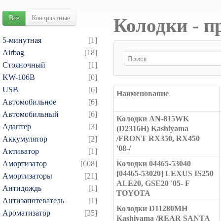
Все
Контрактные
Колодки - п
5-минутная
[1]
Airbag
[18]
Cтояночный
[1]
KW-106B
[0]
USB
[6]
Наименование
Автомобильное
[6]
Автомобильный
[6]
Колодки AN-815WK
Адаптер
[3]
(D2316H) Kashiyama
/FRONT RX350, RX450
Аккумулятор
[2]
'08-/
Активатор
[1]
Амортизатор
[608]
Колодки 04465-53040
[04465-53020] LEXUS IS250
Амортизаторы
[21]
ALE20, GSE20 '05- F
Антидождь
[1]
TOYOTA
Антизапотеватель
[1]
Колодки D11280MH
Ароматизатор
[35]
Kashiyama /REAR SANTA