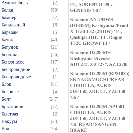
Аудиокабель
[2]
FE, SORENTO '09-,
Балка
[58]
GENESIS '08-/
Бампер
[137]
Колодки AN-793WK
Бандажный
[6]
(D1339M) Kashiyama /Front
X-Trail T32 (2ROW) '14-,
Барабан
[5]
Qashqai J11E '13-, Rogue
Бачок
[40]
T32U (2ROW) '13-/
Бегунок
[21]
Колодки D2296MH
Бендикс
[26]
Kashiyama /Avensis
Бензонасос
[17]
ADT27#, ZRT27#, AZT270/
Беспроводное
[2]
Колодки D2299M (BP21835)
Беспроводные
[1]
SB NAGAMOCHI /REAR
Блок
[81]
COROLLA, AURIS
#DE150, ZRE151, ZZE150
Боковые
[4]
'06-/
Болт
[247]
Брызговик
[77]
Колодки D2299M /SP1501
COROLLA, AURIS
Быстрая
[2]
#DE150, ZRE151, ZZE150
Вакуум
[23]
'06- REAR/ SANGSIN
Вал
[194]
BRAKE