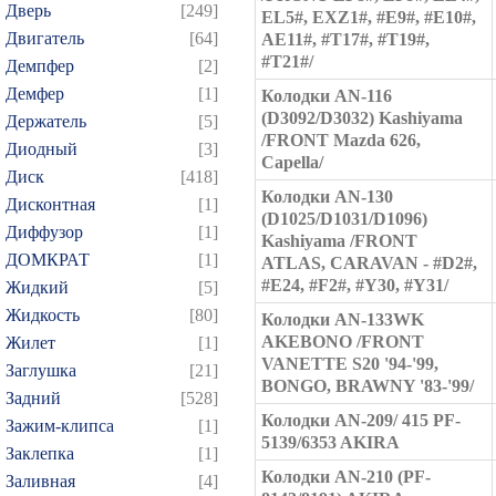
Дверь
[249]
EL5#, EXZ1#, #E9#, #E10#,
Двигатель
[64]
AE11#, #T17#, #T19#,
#T21#/
Демпфер
[2]
Демфер
[1]
Колодки AN-116
(D3092/D3032) Kashiyama
Держатель
[5]
/FRONT Mazda 626,
Диодный
[3]
Capella/
Диск
[418]
Колодки AN-130
Дисконтная
[1]
(D1025/D1031/D1096)
Диффузор
[1]
Kashiyama /FRONT
ДОМКРАТ
[1]
ATLAS, CARAVAN - #D2#,
#E24, #F2#, #Y30, #Y31/
Жидкий
[5]
Жидкость
[80]
Колодки AN-133WK
AKEBONO /FRONT
Жилет
[1]
VANETTE S20 '94-'99,
Заглушка
[21]
BONGO, BRAWNY '83-'99/
Задний
[528]
Колодки AN-209/ 415 PF-
Зажим-клипса
[1]
5139/6353 AKIRA
Заклепка
[1]
Колодки AN-210 (PF-
Заливная
[4]