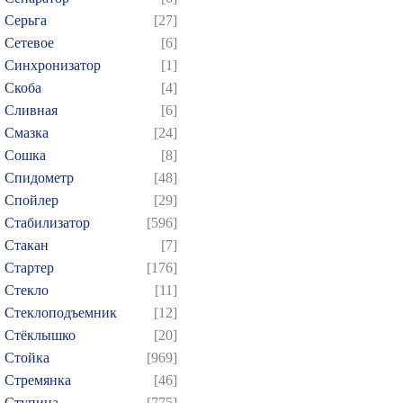
Серьга
[27]
Сетевое
[6]
Синхронизатор
[1]
Скоба
[4]
Сливная
[6]
Смазка
[24]
Сошка
[8]
Спидометр
[48]
Спойлер
[29]
Стабилизатор
[596]
Стакан
[7]
Стартер
[176]
Стекло
[11]
Стеклоподъемник
[12]
Стёклышко
[20]
Стойка
[969]
Стремянка
[46]
Ступица
[775]