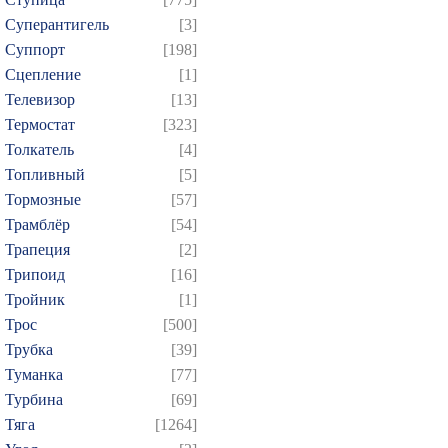
Суперантигель
[3]
Суппорт
[198]
Сцепление
[1]
Телевизор
[13]
Термостат
[323]
Толкатель
[4]
Топливный
[5]
Тормозные
[57]
Трамблёр
[54]
Трапеция
[2]
Трипоид
[16]
Тройник
[1]
Трос
[500]
Трубка
[39]
Туманка
[77]
Турбина
[69]
Тяга
[1264]