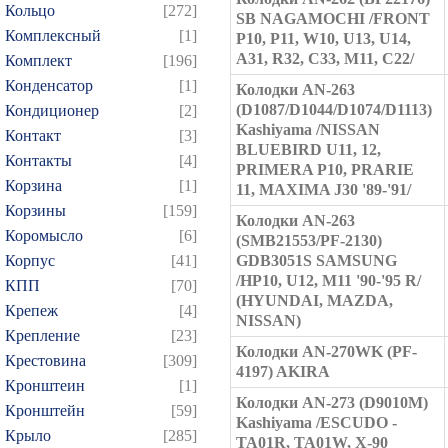
Кольцо
[272]
SB NAGAMOCHI /FRONT
Комплексный
[1]
P10, P11, W10, U13, U14,
A31, R32, C33, M11, C22/
Комплект
[196]
Конденсатор
[1]
Колодки AN-263
(D1087/D1044/D1074/D1113)
Кондиционер
[2]
Kashiyama /NISSAN
Контакт
[3]
BLUEBIRD U11, 12,
Контакты
[4]
PRIMERA P10, PRARIE
Корзина
[1]
11, MAXIMA J30 '89-'91/
Корзины
[159]
Колодки AN-263
Коромысло
[6]
(SMB21553/PF-2130)
Корпус
[41]
GDB3051S SAMSUNG
/HP10, U12, M11 '90-'95 R/
КПП
[70]
(HYUNDAI, MAZDA,
Крепеж
[4]
NISSAN)
Крепление
[23]
Колодки AN-270WK (PF-
Крестовина
[309]
4197) AKIRA
Кронштеин
[1]
Колодки AN-273 (D9010M)
Кронштейн
[59]
Kashiyama /ESCUDO -
Крыло
[285]
TA01R, TA01W, X-90