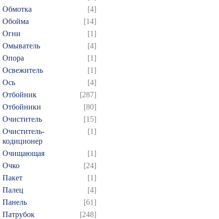
Обмотка
[4]
Обойма
[14]
Огни
[1]
Омыватель
[4]
Опора
[1]
Освежитель
[1]
Ось
[4]
Отбойник
[287]
Отбойники
[80]
Очиститель
[15]
Очиститель-
[1]
кодиционер
Очищающая
[1]
Очко
[24]
Пакет
[1]
Палец
[4]
Панель
[61]
Патрубок
[248]