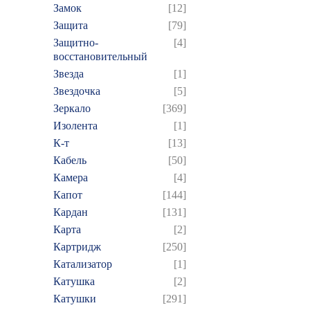
Замок
[12]
Защита
[79]
Защитно-
[4]
восстановительный
Звезда
[1]
Звездочка
[5]
Зеркало
[369]
Изолента
[1]
К-т
[13]
Кабель
[50]
Камера
[4]
Капот
[144]
Кардан
[131]
Карта
[2]
Картридж
[250]
Катализатор
[1]
Катушка
[2]
Катушки
[291]