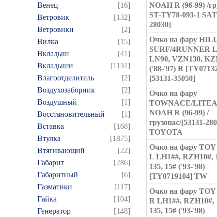
Венец
[16]
NOAH R (96-99) /гр
ST-TY78-093-1 SAT 
Ветровик
[132]
28030]
Ветровики
[2]
Очко на фару HIL
Вилка
[15]
SURF/4RUNNER L
Вкладыш
[41]
LN90, VZN130, KZ
Вкладыши
[1131]
('88-'97) R [TY0713
Влагоотделитель
[2]
[53131-35050]
Воздухозаборник
[2]
Очко на фару
Воздушный
[1]
TOWNACE/LITE
NOAH R (96-99) /
Восстановительный
[1]
грузопас/[53131-280
Вставка
[168]
TOYOTA
Втулка
[1875]
Очко на фару TO
Втягивающий
[22]
L LH1##, RZH10#, 1
Габарит
[286]
135, 15# ('93-'98)
Габаритный
[6]
[TY0719104] TW
Газматики
[117]
Очко на фару TO
Гайка
[104]
R LH1##, RZH10#, 1
135, 15# ('93-'98)
Генератор
[148]