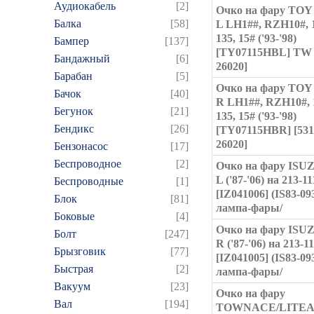
Аудиокабель
[2]
Очко на фару TO
Балка
[58]
L LH1##, RZH10#, 1
135, 15# ('93-'98)
Бампер
[137]
[TY07115HBL] TW 
Бандажный
[6]
26020]
Барабан
[5]
Очко на фару TO
Бачок
[40]
R LH1##, RZH10#, 1
Бегунок
[21]
135, 15# ('93-'98)
Бендикс
[26]
[TY07115HBR] [531
26020]
Бензонасос
[17]
Беспроводное
[2]
Очко на фару ISU
L ('87-'06) на 213-1
Беспроводные
[1]
[IZ041006] (IS83-093
Блок
[81]
лампа-фары/
Боковые
[4]
Очко на фару ISU
Болт
[247]
R ('87-'06) на 213-1
Брызговик
[77]
[IZ041005] (IS83-093
Быстрая
[2]
лампа-фары/
Вакуум
[23]
Очко на фару
Вал
[194]
TOWNACE/LITE