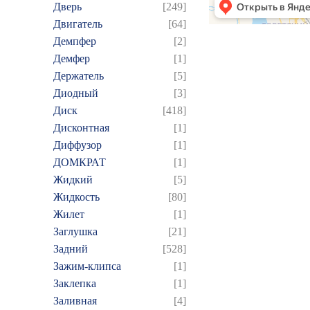
Дверь
[249]
Двигатель
[64]
Демпфер
[2]
Демфер
[1]
Держатель
[5]
Диодный
[3]
Диск
[418]
Дисконтная
[1]
Диффузор
[1]
ДОМКРАТ
[1]
Жидкий
[5]
Жидкость
[80]
Жилет
[1]
Заглушка
[21]
Задний
[528]
Зажим-клипса
[1]
Заклепка
[1]
Заливная
[4]