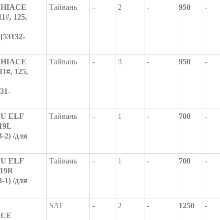
Y HIACE
Тайвань
-
2
-
950
-
1#, 125,
[53132-
Y HIACE
Тайвань
-
3
-
950
-
1#, 125,
31-
ZU ELF
Тайвань
-
1
-
700
-
119L
-2) /для
ZU ELF
Тайвань
-
1
-
700
-
119R
-1) /для
SAT
-
2
-
1250
-
ACE