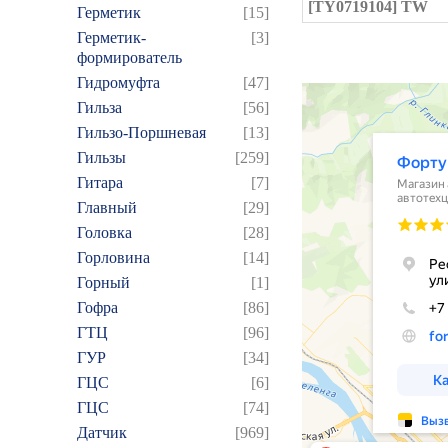
[TY0719104] TW
Герметик
[15]
Герметик-
[3]
формирователь
Гидромуфта
[47]
Гильза
[56]
Гильзо-Поршневая
[13]
Гильзы
[259]
Гитара
[7]
Главный
[29]
Головка
[28]
Горловина
[14]
Горный
[1]
Гофра
[86]
ГТЦ
[96]
ГУР
[34]
ГЦC
[6]
ГЦС
[74]
Датчик
[969]