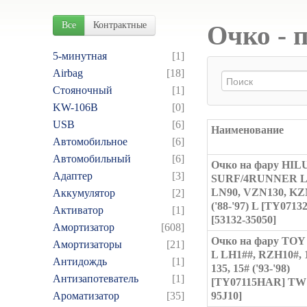
Все
Контрактные
Очко - 
5-минутная
[1]
Airbag
[18]
Cтояночный
[1]
KW-106B
[0]
USB
[6]
Наименование
Автомобильное
[6]
Автомобильный
[6]
Очко на фару HIL
Адаптер
[3]
SURF/4RUNNER L
LN90, VZN130, KZ
Аккумулятор
[2]
('88-'97) L [TY0713
Активатор
[1]
[53132-35050]
Амортизатор
[608]
Очко на фару TO
Амортизаторы
[21]
L LH1##, RZH10#, 1
Антидождь
[1]
135, 15# ('93-'98)
Антизапотеватель
[1]
[TY07115HAR] TW 
Ароматизатор
[35]
95J10]