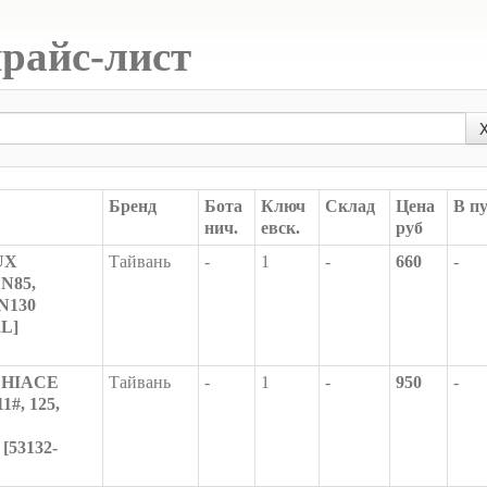
прайс-лист
Бренд
Бота
Ключ
Склад
Цена
В п
нич.
евск.
руб
UX
Тайвань
-
1
-
660
-
N85,
N130
2L]
Y HIACE
Тайвань
-
1
-
950
-
1#, 125,
[53132-