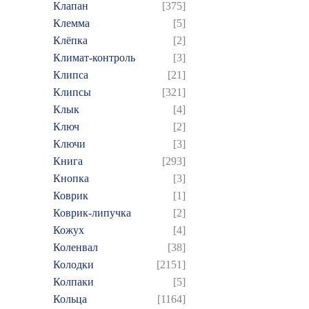
Клапан
[375]
Клемма
[5]
Клёпка
[2]
Климат-контроль
[3]
Клипса
[21]
Клипсы
[321]
Клык
[4]
Ключ
[2]
Ключи
[3]
Книга
[293]
Кнопка
[3]
Коврик
[1]
Коврик-липучка
[2]
Кожух
[4]
Коленвал
[38]
Колодки
[2151]
Колпаки
[5]
Кольца
[1164]