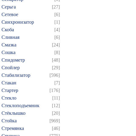
Серьга
[27]
Сетевое
[6]
Синхронизатор
[1]
Скоба
[4]
Сливная
[6]
Смазка
[24]
Сошка
[8]
Спидометр
[48]
Спойлер
[29]
Стабилизатор
[596]
Стакан
[7]
Стартер
[176]
Стекло
[11]
Стеклоподъемник
[12]
Стёклышко
[20]
Стойка
[969]
Стремянка
[46]
Ступица
[775]