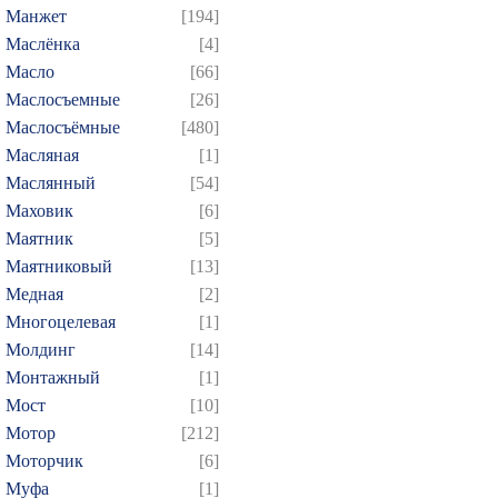
Манжет
[194]
Маслёнка
[4]
Масло
[66]
Маслосъемные
[26]
Маслосъёмные
[480]
Масляная
[1]
Маслянный
[54]
Маховик
[6]
Маятник
[5]
Маятниковый
[13]
Медная
[2]
Многоцелевая
[1]
Молдинг
[14]
Монтажный
[1]
Мост
[10]
Мотор
[212]
Моторчик
[6]
Муфа
[1]