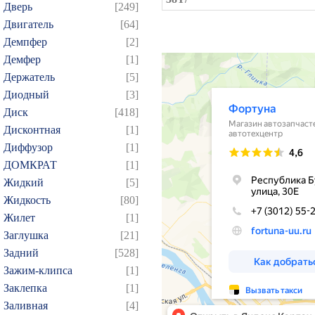
Дверь
[249]
Двигатель
[64]
Демпфер
[2]
Демфер
[1]
Держатель
[5]
Диодный
[3]
Диск
[418]
Дисконтная
[1]
Диффузор
[1]
ДОМКРАТ
[1]
Жидкий
[5]
Жидкость
[80]
Жилет
[1]
Заглушка
[21]
Задний
[528]
Зажим-клипса
[1]
Заклепка
[1]
Заливная
[4]