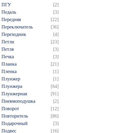
ПГУ
[2]
Педаль
[3]
Передняя
[22]
Переключатель
[36]
Переходник
[4]
Петли
[23]
Петля
[3]
Печка
[3]
Планка
[21]
Пленка
[1]
Плунжер
[1]
Плунжера
[64]
Плунжерная
[91]
Пневмоподушка
[2]
Поворот
[12]
Повторитель
[86]
Подарочный
[3]
Подвес
[16]