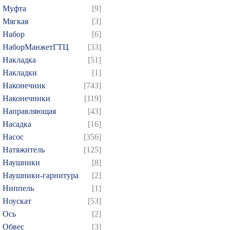
Муфта
[9]
Мягкая
[3]
Набор
[6]
НаборМанжетГТЦ
[33]
Накладка
[51]
Накладки
[1]
Наконечник
[743]
Наконечники
[119]
Направляющая
[43]
Насадка
[16]
Насос
[356]
Натяжитель
[125]
Наушники
[8]
Наушники-гарнитура
[2]
Ниппель
[1]
Ноускат
[53]
Оcь
[2]
Обвес
[3]