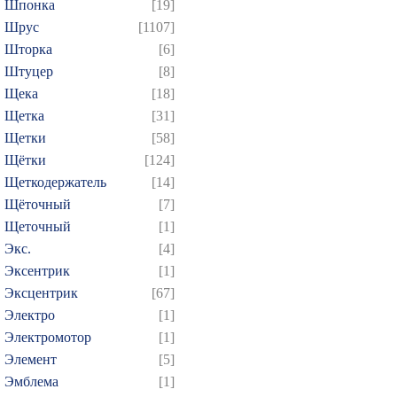
Шпонка
[19]
Шрус
[1107]
Шторка
[6]
Штуцер
[8]
Щека
[18]
Щетка
[31]
Щетки
[58]
Щётки
[124]
Щеткодержатель
[14]
Щёточный
[7]
Щеточный
[1]
Экс.
[4]
Эксентрик
[1]
Эксцентрик
[67]
Электро
[1]
Электромотор
[1]
Элемент
[5]
Эмблема
[1]