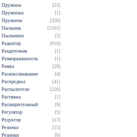
Пружина
[23]
Пружинка
[1]
Пружины
[326]
Пыльник
[1202]
Пыльники
[5]
Радиатор
[916]
Раздаточная
[1]
Размораживатель
[1]
Рамка
[29]
Раскоксовывание
[4]
Распредвал
[41]
Распылители
[226]
Растяжка
[1]
Расширительный
[9]
Регулятор
[5]
Редуктор
[17]
Резинка
[15]
Резинки
[6]