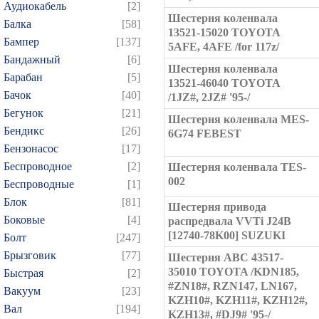
Аудиокабель
[2]
Шестерня коленвала
Балка
[58]
13521-15020 TOYOTA
Бампер
[137]
5AFE, 4AFE /for 117z/
Бандажный
[6]
Шестерня коленвала
Барабан
[5]
13521-46040 TOYOTA
Бачок
[40]
/1JZ#, 2JZ# '95-/
Бегунок
[21]
Шестерня коленвала MES-
Бендикс
[26]
6G74 FEBEST
Бензонасос
[17]
Беспроводное
[2]
Шестерня коленвала TES-
002
Беспроводные
[1]
Блок
[81]
Шестерня привода
Боковые
[4]
распредвала VVTi J24B
[12740-78K00] SUZUKI
Болт
[247]
Брызговик
[77]
Шестерня ABC 43517-
35010 TOYOTA /KDN185,
Быстрая
[2]
#ZN18#, RZN147, LN167,
Вакуум
[23]
KZH10#, KZH11#, KZH12#,
Вал
[194]
KZH13#, #DJ9# '95-/