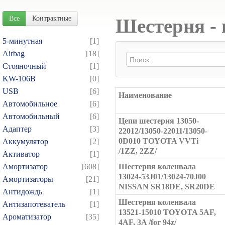
Все
Контрактные
Шестерня - 
5-минутная
[1]
Airbag
[18]
Cтояночный
[1]
KW-106B
[0]
USB
[6]
Наименование
Автомобильное
[6]
Автомобильный
[6]
Цепи шестерня 13050-
Адаптер
[3]
22012/13050-22011/13050-
0D010 TOYOTA VVTi
Аккумулятор
[2]
/1ZZ, 2ZZ/
Активатор
[1]
Амортизатор
[608]
Шестерня коленвала
13024-53J01/13024-70J00
Амортизаторы
[21]
NISSAN SR18DE, SR20DE
Антидождь
[1]
Шестерня коленвала
Антизапотеватель
[1]
13521-15010 TOYOTA 5AF,
Ароматизатор
[35]
4AF, 3A /for 94z/