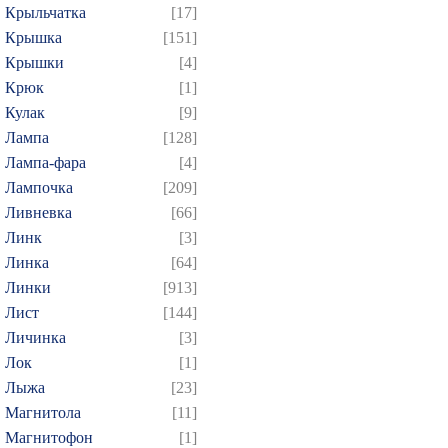
Крыльчатка
[17]
Крышка
[151]
Крышки
[4]
Крюк
[1]
Кулак
[9]
Лампа
[128]
Лампа-фара
[4]
Лампочка
[209]
Ливневка
[66]
Линк
[3]
Линка
[64]
Линки
[913]
Лист
[144]
Личинка
[3]
Лок
[1]
Лыжа
[23]
Магнитола
[11]
Магнитофон
[1]