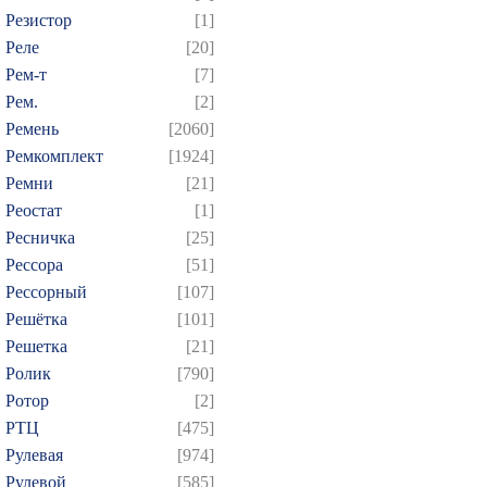
Резистор
[1]
Реле
[20]
Рем-т
[7]
Рем.
[2]
Ремень
[2060]
Ремкомплект
[1924]
Ремни
[21]
Реостат
[1]
Ресничка
[25]
Рессора
[51]
Рессорный
[107]
Решётка
[101]
Решетка
[21]
Ролик
[790]
Ротор
[2]
РТЦ
[475]
Рулевая
[974]
Рулевой
[585]