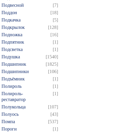
Подвесной
[7]
Поддон
[18]
Подкачка
[5]
Подкрылок
[128]
Подножка
[16]
Подпятник
[1]
Подсветка
[1]
Подушка
[1540]
Подшипник
[1825]
Подшипники
[106]
Подъёмник
[1]
Полироль
[1]
Полироль-
[1]
реставратор
Полукольца
[107]
Полуось
[43]
Помпа
[537]
Пороги
[1]