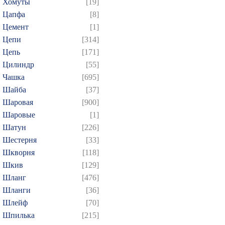
Хомуты
[19]
Цапфа
[8]
Цемент
[1]
Цепи
[314]
Цепь
[171]
Цилиндр
[55]
Чашка
[695]
Шайба
[37]
Шаровая
[900]
Шаровые
[1]
Шатун
[226]
Шестерня
[33]
Шкворня
[118]
Шкив
[129]
Шланг
[476]
Шланги
[36]
Шлейф
[70]
Шпилька
[215]