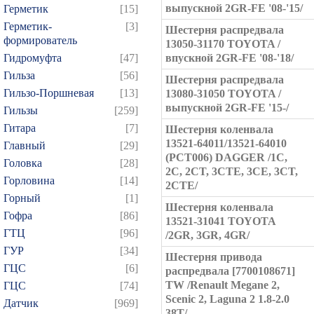
выпускной 2GR-FE '08-'15/
Герметик
[15]
Герметик-
[3]
Шестерня распредвала
формирователь
13050-31170 TOYOTA /
Гидромуфта
[47]
впускной 2GR-FE '08-'18/
Гильза
[56]
Шестерня распредвала
Гильзо-Поршневая
[13]
13080-31050 TOYOTA /
выпускной 2GR-FE '15-/
Гильзы
[259]
Гитара
[7]
Шестерня коленвала
13521-64011/13521-64010
Главный
[29]
(PCT006) DAGGER /1C,
Головка
[28]
2C, 2CT, 3CTE, 3CE, 3CT,
Горловина
[14]
2CTE/
Горный
[1]
Шестерня коленвала
Гофра
[86]
13521-31041 TOYOTA
ГТЦ
[96]
/2GR, 3GR, 4GR/
ГУР
[34]
Шестерня привода
ГЦC
[6]
распредвала [7700108671]
TW /Renault Megane 2,
ГЦС
[74]
Scenic 2, Laguna 2 1.8-2.0
Датчик
[969]
38T/