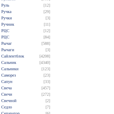
Руль
[12]
Ручка
[29]
Ручки
[3]
Ручник
[11]
РЦC
[12]
РЦС
[84]
Рычаг
[588]
Рычаги
[3]
Сайлентблок
[4208]
Сальник
[4340]
Сальники
[123]
Саморез
[23]
Сапун
[33]
Свеча
[457]
Свечи
[272]
Свечной
[2]
Седло
[7]
Сепаратор
[6]