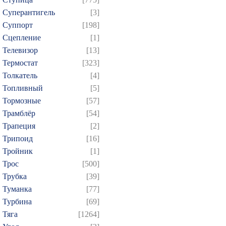
Суперантигель
[3]
Суппорт
[198]
Сцепление
[1]
Телевизор
[13]
Термостат
[323]
Толкатель
[4]
Топливный
[5]
Тормозные
[57]
Трамблёр
[54]
Трапеция
[2]
Трипоид
[16]
Тройник
[1]
Трос
[500]
Трубка
[39]
Туманка
[77]
Турбина
[69]
Тяга
[1264]