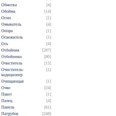
Обмотка
[4]
Обойма
[14]
Огни
[1]
Омыватель
[4]
Опора
[1]
Освежитель
[1]
Ось
[4]
Отбойник
[287]
Отбойники
[80]
Очиститель
[15]
Очиститель-
[1]
кодиционер
Очищающая
[1]
Очко
[24]
Пакет
[1]
Палец
[4]
Панель
[61]
Патрубок
[248]