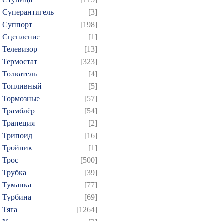
Суперантигель
[3]
Суппорт
[198]
Сцепление
[1]
Телевизор
[13]
Термостат
[323]
Толкатель
[4]
Топливный
[5]
Тормозные
[57]
Трамблёр
[54]
Трапеция
[2]
Трипоид
[16]
Тройник
[1]
Трос
[500]
Трубка
[39]
Туманка
[77]
Турбина
[69]
Тяга
[1264]