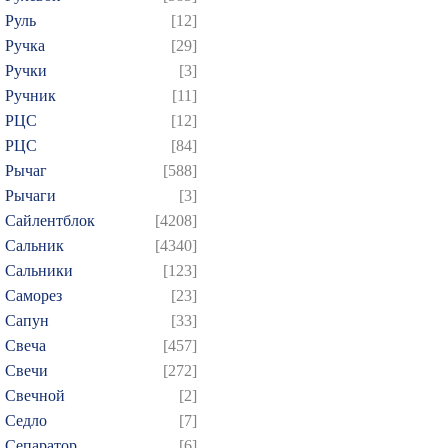
Руль
[12]
Ручка
[29]
Ручки
[3]
Ручник
[11]
РЦC
[12]
РЦС
[84]
Рычаг
[588]
Рычаги
[3]
Сайлентблок
[4208]
Сальник
[4340]
Сальники
[123]
Саморез
[23]
Сапун
[33]
Свеча
[457]
Свечи
[272]
Свечной
[2]
Седло
[7]
Сепаратор
[6]