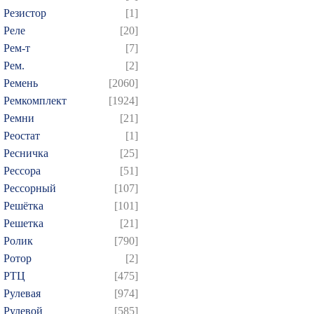
Резистор
[1]
Реле
[20]
Рем-т
[7]
Рем.
[2]
Ремень
[2060]
Ремкомплект
[1924]
Ремни
[21]
Реостат
[1]
Ресничка
[25]
Рессора
[51]
Рессорный
[107]
Решётка
[101]
Решетка
[21]
Ролик
[790]
Ротор
[2]
РТЦ
[475]
Рулевая
[974]
Рулевой
[585]