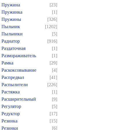
Пружина
[23]
Пружинка
[1]
Пружины
[326]
Пыльник
[1202]
Пыльники
[5]
Радиатор
[916]
Раздаточная
[1]
Размораживатель
[1]
Рамка
[29]
Раскоксовывание
[4]
Распредвал
[41]
Распылители
[226]
Растяжка
[1]
Расширительный
[9]
Регулятор
[5]
Редуктор
[17]
Резинка
[15]
Резинки
[6]