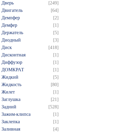
Дверь
[249]
Двигатель
[64]
Демпфер
[2]
Демфер
[1]
Держатель
[5]
Диодный
[3]
Диск
[418]
Дисконтная
[1]
Диффузор
[1]
ДОМКРАТ
[1]
Жидкий
[5]
Жидкость
[80]
Жилет
[1]
Заглушка
[21]
Задний
[528]
Зажим-клипса
[1]
Заклепка
[1]
Заливная
[4]