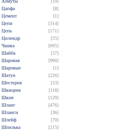
Хомуты
[19]
Цапфа
[8]
Цемент
[1]
Цепи
[314]
Цепь
[171]
Цилиндр
[55]
Чашка
[695]
Шайба
[37]
Шаровая
[900]
Шаровые
[1]
Шатун
[226]
Шестерня
[33]
Шкворня
[118]
Шкив
[129]
Шланг
[476]
Шланги
[36]
Шлейф
[70]
Шпилька
[215]