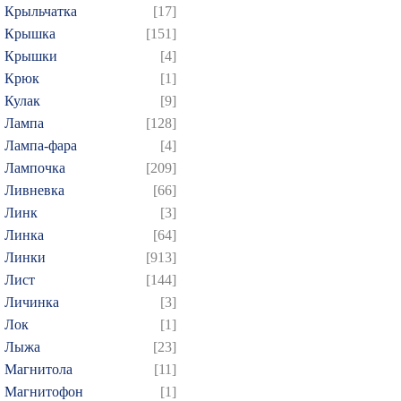
Крыльчатка
[17]
Крышка
[151]
Крышки
[4]
Крюк
[1]
Кулак
[9]
Лампа
[128]
Лампа-фара
[4]
Лампочка
[209]
Ливневка
[66]
Линк
[3]
Линка
[64]
Линки
[913]
Лист
[144]
Личинка
[3]
Лок
[1]
Лыжа
[23]
Магнитола
[11]
Магнитофон
[1]