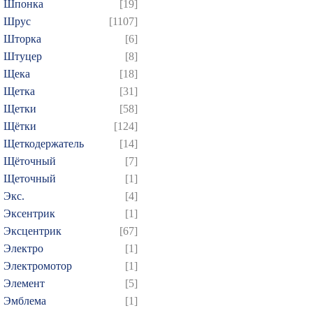
Шпонка
[19]
Шрус
[1107]
Шторка
[6]
Штуцер
[8]
Щека
[18]
Щетка
[31]
Щетки
[58]
Щётки
[124]
Щеткодержатель
[14]
Щёточный
[7]
Щеточный
[1]
Экс.
[4]
Эксентрик
[1]
Эксцентрик
[67]
Электро
[1]
Электромотор
[1]
Элемент
[5]
Эмблема
[1]