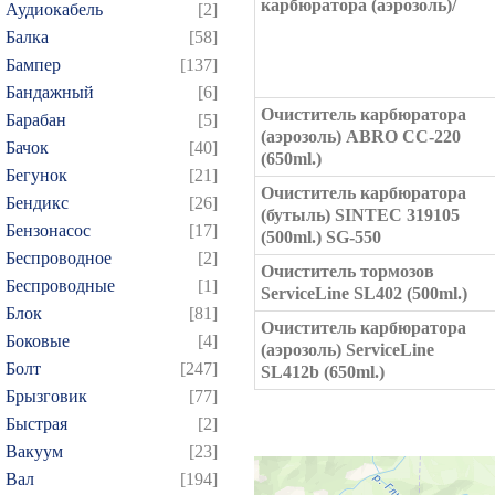
карбюратора (аэрозоль)/
Аудиокабель
[2]
Балка
[58]
Бампер
[137]
Бандажный
[6]
Очиститель карбюратора
Барабан
[5]
(аэрозоль) ABRO CC-220
Бачок
[40]
(650ml.)
Бегунок
[21]
Очиститель карбюратора
Бендикс
[26]
(бутыль) SINTEC 319105
Бензонасос
[17]
(500ml.) SG-550
Беспроводное
[2]
Очиститель тормозов
Беспроводные
[1]
ServiceLine SL402 (500ml.)
Блок
[81]
Очиститель карбюратора
Боковые
[4]
(аэрозоль) ServiceLine
Болт
[247]
SL412b (650ml.)
Брызговик
[77]
Быстрая
[2]
Вакуум
[23]
Вал
[194]