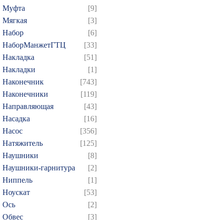
Муфта
[9]
Мягкая
[3]
Набор
[6]
НаборМанжетГТЦ
[33]
Накладка
[51]
Накладки
[1]
Наконечник
[743]
Наконечники
[119]
Направляющая
[43]
Насадка
[16]
Насос
[356]
Натяжитель
[125]
Наушники
[8]
Наушники-гарнитура
[2]
Ниппель
[1]
Ноускат
[53]
Оcь
[2]
Обвес
[3]