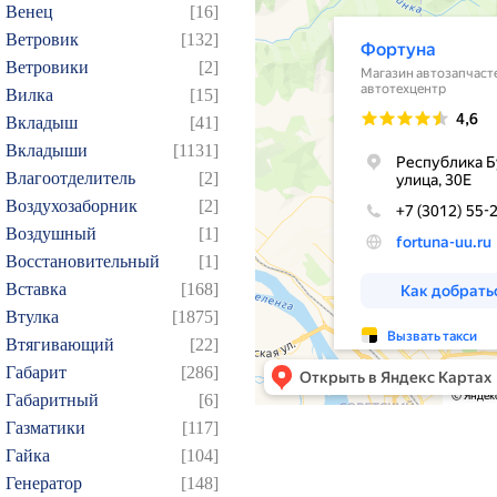
Венец
[16]
Ветровик
[132]
Ветровики
[2]
Вилка
[15]
Вкладыш
[41]
Вкладыши
[1131]
Влагоотделитель
[2]
Воздухозаборник
[2]
Воздушный
[1]
Восстановительный
[1]
Вставка
[168]
Втулка
[1875]
Втягивающий
[22]
Габарит
[286]
Габаритный
[6]
Газматики
[117]
Гайка
[104]
Генератор
[148]