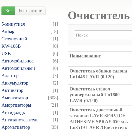
Все
Контрактные
Очиститель 
5-минутная
[1]
Airbag
[18]
Cтояночный
[1]
KW-106B
[0]
USB
[6]
Наименование
Автомобильное
[6]
Автомобильный
[6]
Очиститель обивки салона
Адаптер
[3]
Ln1446 LAVR (0.120)
Аккумулятор
[2]
Очиститель стёкол
Активатор
[1]
универсальный Ln1600
Амортизатор
[608]
LAVR (0.120)
Амортизаторы
[21]
Очиститель дроссельной
Антидождь
[1]
заслонки LAVR SERVICE
Антизапотеватель
[1]
ADHESIVE SPRAY 650 мл.
Ароматизатор
[35]
Ln3519 LAVR /Очиститель