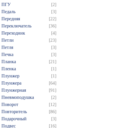
ПГУ
[2]
Педаль
[3]
Передняя
[22]
Переключатель
[36]
Переходник
[4]
Петли
[23]
Петля
[3]
Печка
[3]
Планка
[21]
Пленка
[1]
Плунжер
[1]
Плунжера
[64]
Плунжерная
[91]
Пневмоподушка
[2]
Поворот
[12]
Повторитель
[86]
Подарочный
[3]
Подвес
[16]