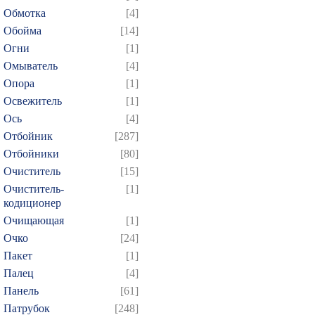
Обмотка
[4]
Обойма
[14]
Огни
[1]
Омыватель
[4]
Опора
[1]
Освежитель
[1]
Ось
[4]
Отбойник
[287]
Отбойники
[80]
Очиститель
[15]
Очиститель-
[1]
кодиционер
Очищающая
[1]
Очко
[24]
Пакет
[1]
Палец
[4]
Панель
[61]
Патрубок
[248]