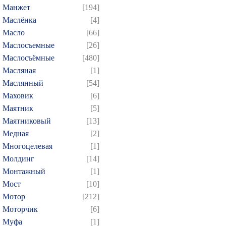
Манжет
[194]
Маслёнка
[4]
Масло
[66]
Маслосъемные
[26]
Маслосъёмные
[480]
Масляная
[1]
Маслянный
[54]
Маховик
[6]
Маятник
[5]
Маятниковый
[13]
Медная
[2]
Многоцелевая
[1]
Молдинг
[14]
Монтажный
[1]
Мост
[10]
Мотор
[212]
Моторчик
[6]
Муфа
[1]