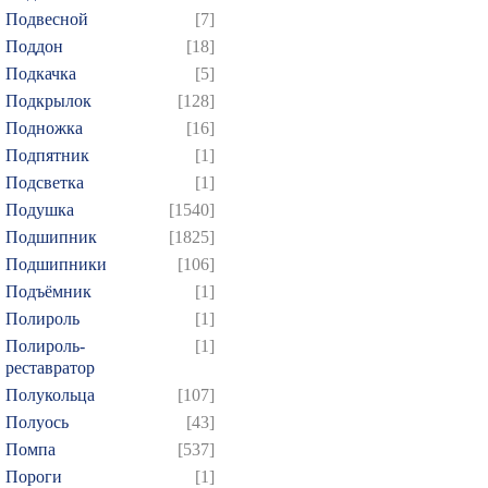
Подвесной
[7]
Поддон
[18]
Подкачка
[5]
Подкрылок
[128]
Подножка
[16]
Подпятник
[1]
Подсветка
[1]
Подушка
[1540]
Подшипник
[1825]
Подшипники
[106]
Подъёмник
[1]
Полироль
[1]
Полироль-
[1]
реставратор
Полукольца
[107]
Полуось
[43]
Помпа
[537]
Пороги
[1]