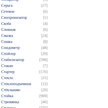
Серьга
[27]
Сетевое
[6]
Синхронизатор
[1]
Скоба
[4]
Сливная
[6]
Смазка
[24]
Сошка
[8]
Спидометр
[48]
Спойлер
[29]
Стабилизатор
[596]
Стакан
[7]
Стартер
[176]
Стекло
[11]
Стеклоподъемник
[12]
Стёклышко
[20]
Стойка
[969]
Стремянка
[46]
Ступица
[775]