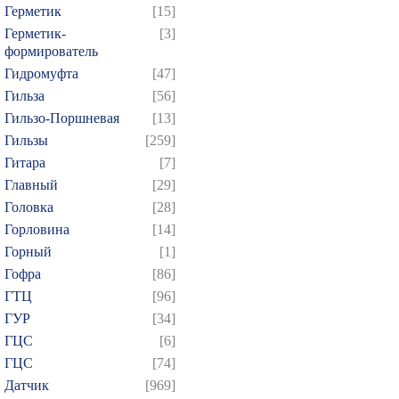
Герметик
[15]
Герметик-
[3]
формирователь
Гидромуфта
[47]
Гильза
[56]
Гильзо-Поршневая
[13]
Гильзы
[259]
Гитара
[7]
Главный
[29]
Головка
[28]
Горловина
[14]
Горный
[1]
Гофра
[86]
ГТЦ
[96]
ГУР
[34]
ГЦC
[6]
ГЦС
[74]
Датчик
[969]