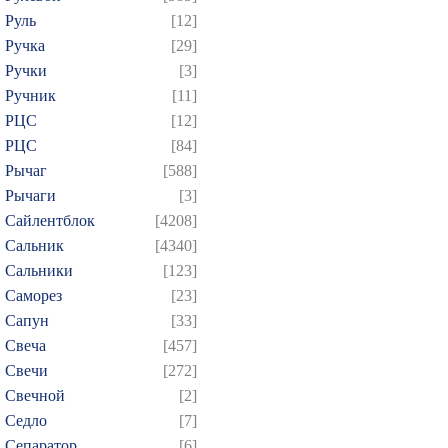
Руль
[12]
Ручка
[29]
Ручки
[3]
Ручник
[11]
РЦC
[12]
РЦС
[84]
Рычаг
[588]
Рычаги
[3]
Сайлентблок
[4208]
Сальник
[4340]
Сальники
[123]
Саморез
[23]
Сапун
[33]
Свеча
[457]
Свечи
[272]
Свечной
[2]
Седло
[7]
Сепаратор
[6]