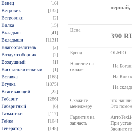
Венец
[16]
черный
Ветровик
[132]
Ветровики
[2]
Вилка
[15]
Цена
Вкладыш
[41]
390
R
Вкладыши
[1131]
Влагоотделитель
[2]
Бренд
OLMIO
Воздухозаборник
[2]
Воздушный
[1]
Наличие на
На Ботан
Восстановительный
[1]
складе
На Ключ
Вставка
[168]
Втулка
[1875]
На склад
Втягивающий
[22]
Габарит
[286]
Скажите
что нашли 
Габаритный
[6]
менеджеру
Это помож
Газматики
[117]
Гарантия на
АвтоТехЦ
Гайка
[104]
запчасть
При устан
Генератор
[148]
Звоните п