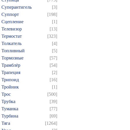
Суперантигель
[3]
Суппорт
[198]
Сцепление
[1]
Телевизор
[13]
Термостат
[323]
Толкатель
[4]
Топливный
[5]
Тормозные
[57]
Трамблёр
[54]
Трапеция
[2]
Трипоид
[16]
Тройник
[1]
Трос
[500]
Трубка
[39]
Туманка
[77]
Турбина
[69]
Тяга
[1264]