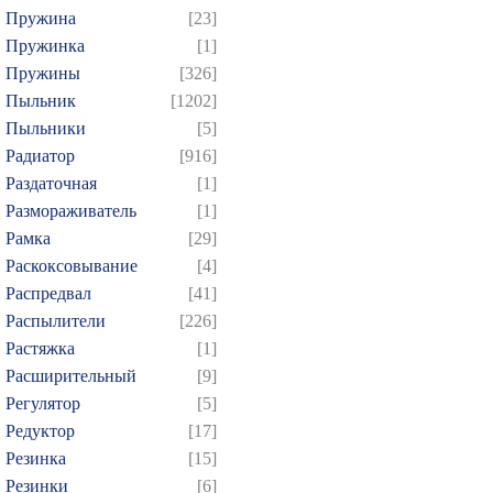
Пружина
[23]
Пружинка
[1]
Пружины
[326]
Пыльник
[1202]
Пыльники
[5]
Радиатор
[916]
Раздаточная
[1]
Размораживатель
[1]
Рамка
[29]
Раскоксовывание
[4]
Распредвал
[41]
Распылители
[226]
Растяжка
[1]
Расширительный
[9]
Регулятор
[5]
Редуктор
[17]
Резинка
[15]
Резинки
[6]