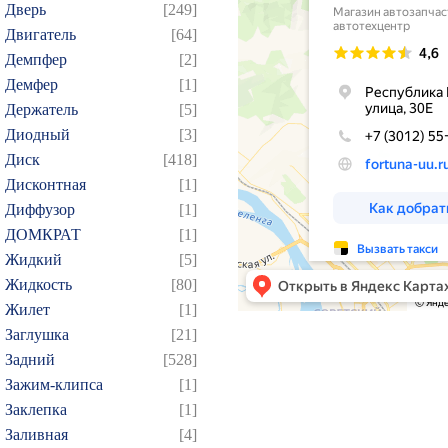
Дверь
[249]
Двигатель
[64]
Демпфер
[2]
Демфер
[1]
Держатель
[5]
Диодный
[3]
Диск
[418]
Дисконтная
[1]
Диффузор
[1]
ДОМКРАТ
[1]
Жидкий
[5]
Жидкость
[80]
Жилет
[1]
Заглушка
[21]
Задний
[528]
Зажим-клипса
[1]
Заклепка
[1]
Заливная
[4]