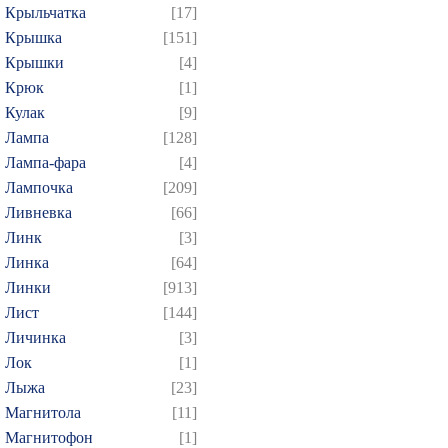
Крыльчатка
[17]
Крышка
[151]
Крышки
[4]
Крюк
[1]
Кулак
[9]
Лампа
[128]
Лампа-фара
[4]
Лампочка
[209]
Ливневка
[66]
Линк
[3]
Линка
[64]
Линки
[913]
Лист
[144]
Личинка
[3]
Лок
[1]
Лыжа
[23]
Магнитола
[11]
Магнитофон
[1]