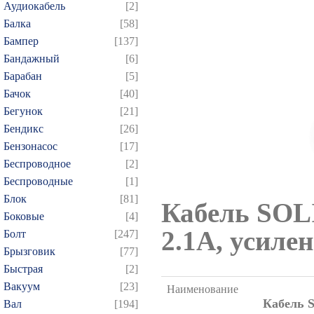
Аудиокабель
[2]
Балка
[58]
Бампер
[137]
Бандажный
[6]
Барабан
[5]
Бачок
[40]
Бегунок
[21]
Бендикс
[26]
Бензонасос
[17]
Беспроводное
[2]
Беспроводные
[1]
Блок
[81]
Кабель SOLI
Боковые
[4]
2.1A, усиле
Болт
[247]
Брызговик
[77]
Быстрая
[2]
Вакуум
[23]
Наименование
Кабель S
Вал
[194]