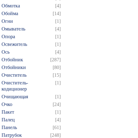
Обмотка
[4]
Обойма
[14]
Огни
[1]
Омыватель
[4]
Опора
[1]
Освежитель
[1]
Ось
[4]
Отбойник
[287]
Отбойники
[80]
Очиститель
[15]
Очиститель-
[1]
кодиционер
Очищающая
[1]
Очко
[24]
Пакет
[1]
Палец
[4]
Панель
[61]
Патрубок
[248]