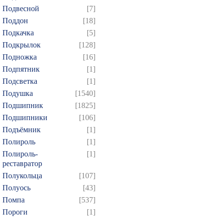
Подвесной
[7]
Поддон
[18]
Подкачка
[5]
Подкрылок
[128]
Подножка
[16]
Подпятник
[1]
Подсветка
[1]
Подушка
[1540]
Подшипник
[1825]
Подшипники
[106]
Подъёмник
[1]
Полироль
[1]
Полироль-
[1]
реставратор
Полукольца
[107]
Полуось
[43]
Помпа
[537]
Пороги
[1]