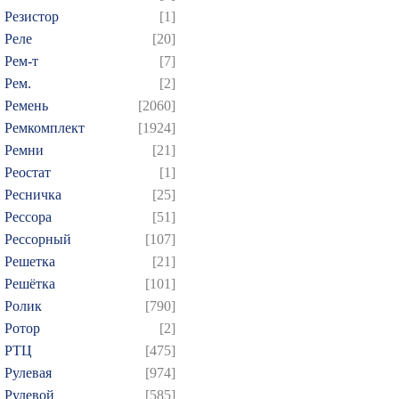
Резистор
[1]
Реле
[20]
Рем-т
[7]
Рем.
[2]
Ремень
[2060]
Ремкомплект
[1924]
Ремни
[21]
Реостат
[1]
Ресничка
[25]
Рессора
[51]
Рессорный
[107]
Решетка
[21]
Решётка
[101]
Ролик
[790]
Ротор
[2]
РТЦ
[475]
Рулевая
[974]
Рулевой
[585]