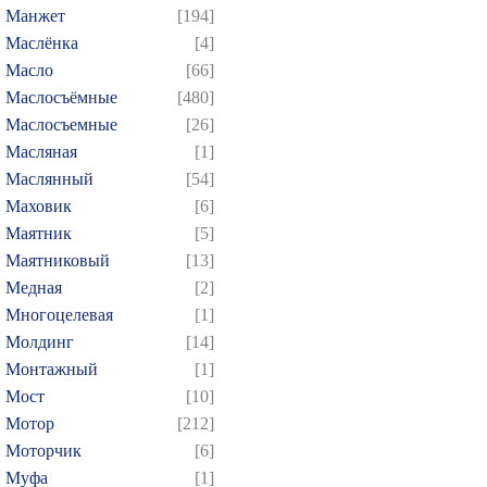
Манжет
[194]
Маслёнка
[4]
Масло
[66]
Маслосъёмные
[480]
Маслосъемные
[26]
Масляная
[1]
Маслянный
[54]
Маховик
[6]
Маятник
[5]
Маятниковый
[13]
Медная
[2]
Многоцелевая
[1]
Молдинг
[14]
Монтажный
[1]
Мост
[10]
Мотор
[212]
Моторчик
[6]
Муфа
[1]