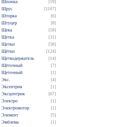
Шпонка
[19]
Шрус
[1107]
Шторка
[6]
Штуцер
[8]
Щека
[18]
Щетка
[31]
Щетки
[58]
Щётки
[124]
Щеткодержатель
[14]
Щёточный
[7]
Щеточный
[1]
Экс.
[4]
Эксентрик
[1]
Эксцентрик
[67]
Электро
[1]
Электромотор
[1]
Элемент
[5]
Эмблема
[1]