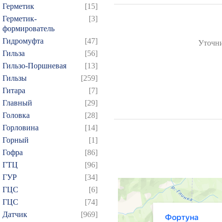
Герметик
[15]
Герметик-
[3]
формирователь
Гидромуфта
[47]
Уточни
Гильза
[56]
Гильзо-Поршневая
[13]
Гильзы
[259]
Гитара
[7]
Главный
[29]
Головка
[28]
Горловина
[14]
Горный
[1]
Гофра
[86]
ГТЦ
[96]
ГУР
[34]
ГЦC
[6]
ГЦС
[74]
Датчик
[969]