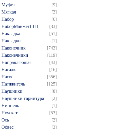
Муфта
[9]
Мягкая
[3]
Набор
[6]
НаборМанжетГТЦ
[33]
Накладка
[51]
Накладки
[1]
Наконечник
[743]
Наконечники
[119]
Направляющая
[43]
Насадка
[16]
Насос
[356]
Натяжитель
[125]
Наушники
[8]
Наушники-гарнитура
[2]
Ниппель
[1]
Ноускат
[53]
Оcь
[2]
Обвес
[3]