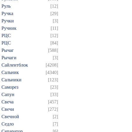
Руль
[12]
Ручка
[29]
Ручки
[3]
Ручник
[11]
РЦC
[12]
РЦС
[84]
Рычаг
[588]
Рычаги
[3]
Сайлентблок
[4208]
Сальник
[4340]
Сальники
[123]
Саморез
[23]
Сапун
[33]
Свеча
[457]
Свечи
[272]
Свечной
[2]
Седло
[7]
Сепаратор
[6]