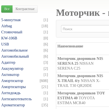
Все
Контрактные
Моторчик - 
5-минутная
[1]
Airbag
[18]
Cтояночный
[1]
KW-106B
[0]
USB
[6]
Наименование
Автомобильное
[6]
Автомобильный
[6]
Моторчик дворников NIS
Адаптер
[3]
SERENA 25
NISSAN
SERENA C25
Аккумулятор
[2]
Активатор
[1]
Моторчик дворников NIS
Амортизатор
[608]
X-TRAIL б/у
NISSAN X-
TRAIL T30 QR20DE
Амортизаторы
[21]
Антидождь
[1]
Моторчик дворников TOY
ESTIMA 40
TOYOTA
Антизапотеватель
[1]
ESTIMA MCR40
Ароматизатор
[35]