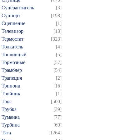
Суперантигель
[3]
Суппорт
[198]
Сцепление
[1]
Телевизор
[13]
Термостат
[323]
Толкатель
[4]
Топливный
[5]
Тормозные
[57]
Трамблёр
[54]
Трапеция
[2]
Трипоид
[16]
Тройник
[1]
Трос
[500]
Трубка
[39]
Туманка
[77]
Турбина
[69]
Тяга
[1264]