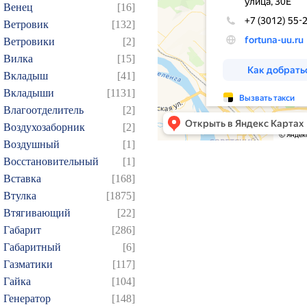
Венец
[16]
Ветровик
[132]
Ветровики
[2]
Вилка
[15]
Вкладыш
[41]
Вкладыши
[1131]
Влагоотделитель
[2]
Воздухозаборник
[2]
Воздушный
[1]
Восстановительный
[1]
Вставка
[168]
Втулка
[1875]
Втягивающий
[22]
Габарит
[286]
Габаритный
[6]
Газматики
[117]
Гайка
[104]
Генератор
[148]