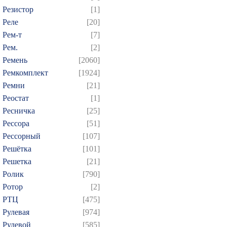
Резистор
[1]
Реле
[20]
Рем-т
[7]
Рем.
[2]
Ремень
[2060]
Ремкомплект
[1924]
Ремни
[21]
Реостат
[1]
Ресничка
[25]
Рессора
[51]
Рессорный
[107]
Решётка
[101]
Решетка
[21]
Ролик
[790]
Ротор
[2]
РТЦ
[475]
Рулевая
[974]
Рулевой
[585]