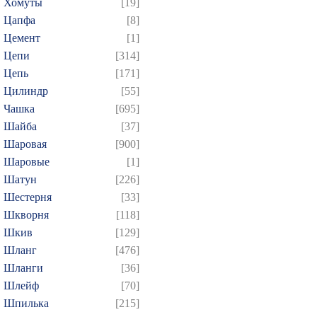
Хомуты
[19]
Цапфа
[8]
Цемент
[1]
Цепи
[314]
Цепь
[171]
Цилиндр
[55]
Чашка
[695]
Шайба
[37]
Шаровая
[900]
Шаровые
[1]
Шатун
[226]
Шестерня
[33]
Шкворня
[118]
Шкив
[129]
Шланг
[476]
Шланги
[36]
Шлейф
[70]
Шпилька
[215]