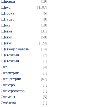
Шпонка
[19]
Шрус
[1107]
Шторка
[6]
Штуцер
[8]
Щека
[18]
Щетка
[31]
Щетки
[58]
Щётки
[124]
Щеткодержатель
[14]
Щёточный
[7]
Щеточный
[1]
Экс.
[4]
Эксентрик
[1]
Эксцентрик
[67]
Электро
[1]
Электромотор
[1]
Элемент
[5]
Эмблема
[1]