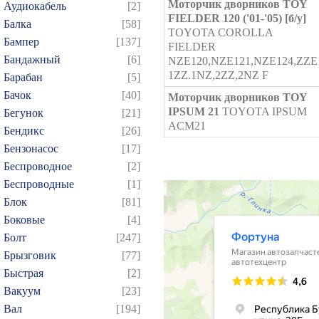
Моторчик дворников TOY
Аудиокабель
[2]
FIELDER 120 ('01-'05) [б/у]
Балка
[58]
TOYOTA COROLLA
Бампер
[137]
FIELDER
Бандажный
[6]
NZE120,NZE121,NZE124,ZZE12
1ZZ.1NZ,2ZZ,2NZ F
Барабан
[5]
Бачок
[40]
Моторчик дворников TOY
IPSUM 21
TOYOTA IPSUM
Бегунок
[21]
ACM21
Бендикс
[26]
Бензонасос
[17]
Беспроводное
[2]
Беспроводные
[1]
Блок
[81]
Боковые
[4]
Болт
[247]
Брызговик
[77]
Быстрая
[2]
Вакуум
[23]
Вал
[194]