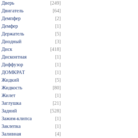
Дверь
[249]
Двигатель
[64]
Демпфер
[2]
Демфер
[1]
Держатель
[5]
Диодный
[3]
Диск
[418]
Дисконтная
[1]
Диффузор
[1]
ДОМКРАТ
[1]
Жидкий
[5]
Жидкость
[80]
Жилет
[1]
Заглушка
[21]
Задний
[528]
Зажим-клипса
[1]
Заклепка
[1]
Заливная
[4]