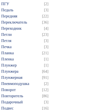
ПГУ
[2]
Педаль
[3]
Передняя
[22]
Переключатель
[36]
Переходник
[4]
Петли
[23]
Петля
[3]
Печка
[3]
Планка
[21]
Пленка
[1]
Плунжер
[1]
Плунжера
[64]
Плунжерная
[91]
Пневмоподушка
[2]
Поворот
[12]
Повторитель
[86]
Подарочный
[3]
Подвес
[16]