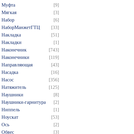
Муфта
[9]
Мягкая
[3]
Набор
[6]
НаборМанжетГТЦ
[33]
Накладка
[51]
Накладки
[1]
Наконечник
[743]
Наконечники
[119]
Направляющая
[43]
Насадка
[16]
Насос
[356]
Натяжитель
[125]
Наушники
[8]
Наушники-гарнитура
[2]
Ниппель
[1]
Ноускат
[53]
Оcь
[2]
Обвес
[3]