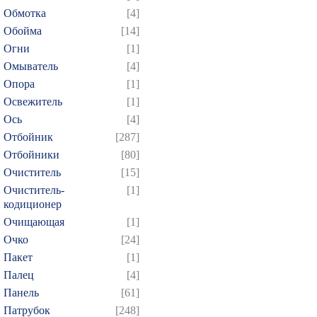
Обмотка
[4]
Обойма
[14]
Огни
[1]
Омыватель
[4]
Опора
[1]
Освежитель
[1]
Ось
[4]
Отбойник
[287]
Отбойники
[80]
Очиститель
[15]
Очиститель-
[1]
кодиционер
Очищающая
[1]
Очко
[24]
Пакет
[1]
Палец
[4]
Панель
[61]
Патрубок
[248]