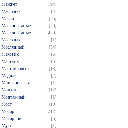
Манжет
[194]
Маслёнка
[4]
Масло
[66]
Маслосъемные
[26]
Маслосъёмные
[480]
Масляная
[1]
Маслянный
[54]
Маховик
[6]
Маятник
[5]
Маятниковый
[13]
Медная
[2]
Многоцелевая
[1]
Молдинг
[14]
Монтажный
[1]
Мост
[10]
Мотор
[212]
Моторчик
[6]
Муфа
[1]