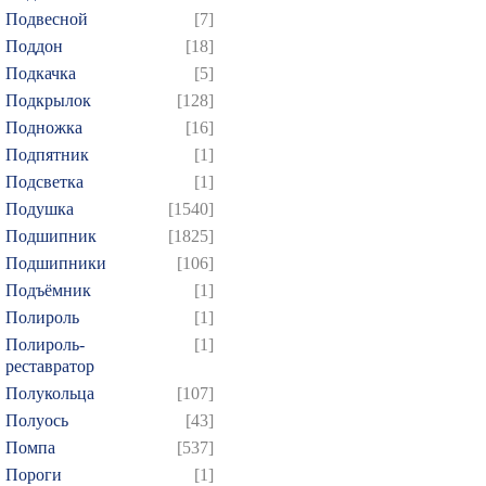
Подвесной
[7]
Поддон
[18]
Подкачка
[5]
Подкрылок
[128]
Подножка
[16]
Подпятник
[1]
Подсветка
[1]
Подушка
[1540]
Подшипник
[1825]
Подшипники
[106]
Подъёмник
[1]
Полироль
[1]
Полироль-
[1]
реставратор
Полукольца
[107]
Полуось
[43]
Помпа
[537]
Пороги
[1]