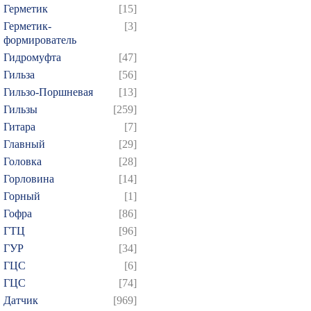
Герметик
[15]
Герметик-
[3]
формирователь
Гидромуфта
[47]
Гильза
[56]
Гильзо-Поршневая
[13]
Гильзы
[259]
Гитара
[7]
Главный
[29]
Головка
[28]
Горловина
[14]
Горный
[1]
Гофра
[86]
ГТЦ
[96]
ГУР
[34]
ГЦC
[6]
ГЦС
[74]
Датчик
[969]