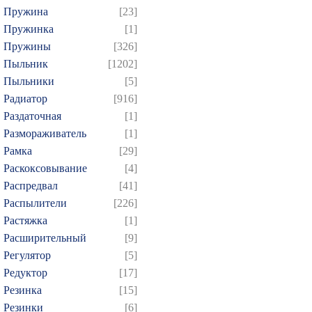
Пружина
[23]
Пружинка
[1]
Пружины
[326]
Пыльник
[1202]
Пыльники
[5]
Радиатор
[916]
Раздаточная
[1]
Размораживатель
[1]
Рамка
[29]
Раскоксовывание
[4]
Распредвал
[41]
Распылители
[226]
Растяжка
[1]
Расширительный
[9]
Регулятор
[5]
Редуктор
[17]
Резинка
[15]
Резинки
[6]