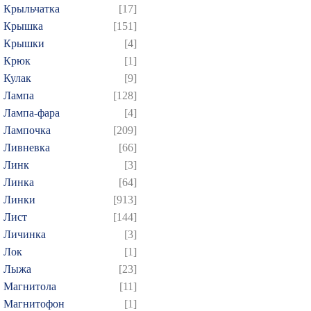
Крыльчатка
[17]
Крышка
[151]
Крышки
[4]
Крюк
[1]
Кулак
[9]
Лампа
[128]
Лампа-фара
[4]
Лампочка
[209]
Ливневка
[66]
Линк
[3]
Линка
[64]
Линки
[913]
Лист
[144]
Личинка
[3]
Лок
[1]
Лыжа
[23]
Магнитола
[11]
Магнитофон
[1]