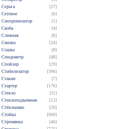
Серьга
[27]
Сетевое
[6]
Синхронизатор
[1]
Скоба
[4]
Сливная
[6]
Смазка
[24]
Сошка
[8]
Спидометр
[48]
Спойлер
[29]
Стабилизатор
[596]
Стакан
[7]
Стартер
[176]
Стекло
[11]
Стеклоподъемник
[12]
Стёклышко
[20]
Стойка
[969]
Стремянка
[46]
Ступица
[775]