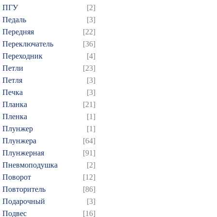
ПГУ
[2]
Педаль
[3]
Передняя
[22]
Переключатель
[36]
Переходник
[4]
Петли
[23]
Петля
[3]
Печка
[3]
Планка
[21]
Пленка
[1]
Плунжер
[1]
Плунжера
[64]
Плунжерная
[91]
Пневмоподушка
[2]
Поворот
[12]
Повторитель
[86]
Подарочный
[3]
Подвес
[16]