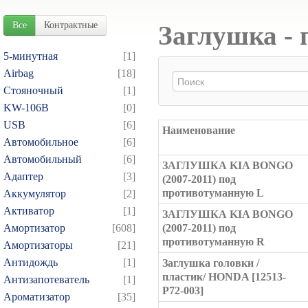
Все
Контрактные
Заглушка - 
5-минутная
[1]
Airbag
[18]
Cтояночный
[1]
KW-106B
[0]
USB
[6]
Наименование
Автомобильное
[6]
Автомобильный
[6]
ЗАГЛУШКА KIA BONGO
Адаптер
[3]
(2007-2011) под
противотуманную L
Аккумулятор
[2]
Активатор
[1]
ЗАГЛУШКА KIA BONGO
Амортизатор
[608]
(2007-2011) под
противотуманную R
Амортизаторы
[21]
Антидождь
[1]
Заглушка головки /
пластик/ HONDA [12513-
Антизапотеватель
[1]
P72-003]
Ароматизатор
[35]