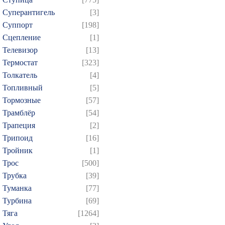
Суперантигель
[3]
Суппорт
[198]
Сцепление
[1]
Телевизор
[13]
Термостат
[323]
Толкатель
[4]
Топливный
[5]
Тормозные
[57]
Трамблёр
[54]
Трапеция
[2]
Трипоид
[16]
Тройник
[1]
Трос
[500]
Трубка
[39]
Туманка
[77]
Турбина
[69]
Тяга
[1264]