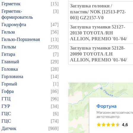
Герметик
[15]
Заглушка головки /
Герметик-
[3]
пластик/ NOK [12513-P72-
формирователь
003] GZ2157-V0
Гидромуфта
[47]
Заглушка туманки 52127-
Гильза
[56]
20130 TOYOTA /RH
ALLION, PREMIO '01-'04/
Гильзо-Поршневая
[13]
Гильзы
[259]
Заглушка туманки 52128-
20090 TOYOTA /LH
Гитара
[7]
ALLION, PREMIO '01-'04/
Главный
[29]
Головка
[28]
Горловина
[14]
Горный
[1]
Гофра
[86]
ГТЦ
[96]
ГУР
[34]
ГЦC
[6]
ГЦС
[74]
Датчик
[969]