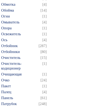
Обмотка
[4]
Обойма
[14]
Огни
[1]
Омыватель
[4]
Опора
[1]
Освежитель
[1]
Ось
[4]
Отбойник
[287]
Отбойники
[80]
Очиститель
[15]
Очиститель-
[1]
кодиционер
Очищающая
[1]
Очко
[24]
Пакет
[1]
Палец
[4]
Панель
[61]
Патрубок
[248]