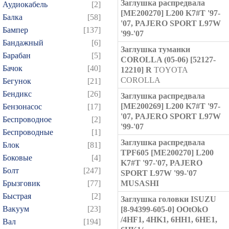
Заглушка распредвала
Аудиокабель
[2]
[ME200270] L200 K7#T '97-
Балка
[58]
'07, PAJERO SPORT L97W
Бампер
[137]
'99-'07
Бандажный
[6]
Заглушка туманки
Барабан
[5]
COROLLA (05-06) [52127-
Бачок
[40]
12210] R
TOYOTA
COROLLA
Бегунок
[21]
Бендикс
[26]
Заглушка распредвала
[ME200269] L200 K7#T '97-
Бензонасос
[17]
'07, PAJERO SPORT L97W
Беспроводное
[2]
'99-'07
Беспроводные
[1]
Заглушка распредвала
Блок
[81]
TPF605 [ME200270] L200
Боковые
[4]
K7#T '97-'07, PAJERO
Болт
[247]
SPORT L97W '99-'07
Брызговик
[77]
MUSASHI
Быстрая
[2]
Заглушка головки ISUZU
Вакуум
[23]
[8-94399-605-0] OOtOkO
/4HF1, 4HK1, 6HH1, 6HE1,
Вал
[194]