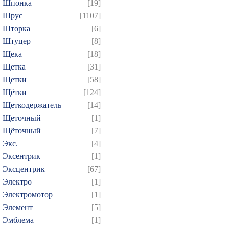
Шпонка
[19]
Шрус
[1107]
Шторка
[6]
Штуцер
[8]
Щека
[18]
Щетка
[31]
Щетки
[58]
Щётки
[124]
Щеткодержатель
[14]
Щеточный
[1]
Щёточный
[7]
Экс.
[4]
Эксентрик
[1]
Эксцентрик
[67]
Электро
[1]
Электромотор
[1]
Элемент
[5]
Эмблема
[1]