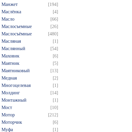
Манжет
[194]
Маслёнка
[4]
Масло
[66]
Маслосъемные
[26]
Маслосъёмные
[480]
Масляная
[1]
Маслянный
[54]
Маховик
[6]
Маятник
[5]
Маятниковый
[13]
Медная
[2]
Многоцелевая
[1]
Молдинг
[14]
Монтажный
[1]
Мост
[10]
Мотор
[212]
Моторчик
[6]
Муфа
[1]