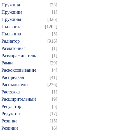
Пружина
[23]
Пружинка
[1]
Пружины
[326]
Пыльник
[1202]
Пыльники
[5]
Радиатор
[916]
Раздаточная
[1]
Размораживатель
[1]
Рамка
[29]
Раскоксовывание
[4]
Распредвал
[41]
Распылители
[226]
Растяжка
[1]
Расширительный
[9]
Регулятор
[5]
Редуктор
[17]
Резинка
[15]
Резинки
[6]