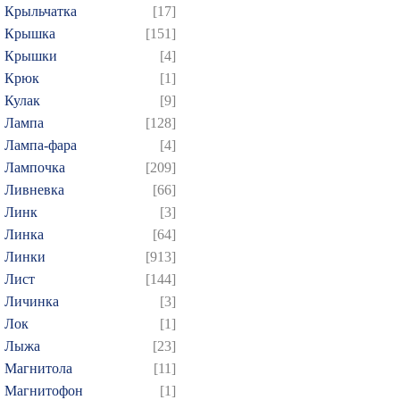
Крыльчатка
[17]
Крышка
[151]
Крышки
[4]
Крюк
[1]
Кулак
[9]
Лампа
[128]
Лампа-фара
[4]
Лампочка
[209]
Ливневка
[66]
Линк
[3]
Линка
[64]
Линки
[913]
Лист
[144]
Личинка
[3]
Лок
[1]
Лыжа
[23]
Магнитола
[11]
Магнитофон
[1]