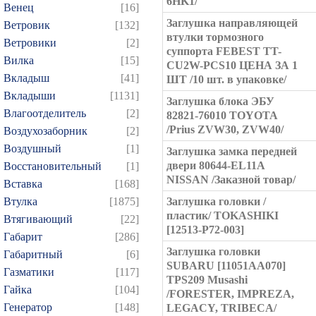
6HK1/
Венец
[16]
Заглушка направляющей
Ветровик
[132]
втулки тормозного
Ветровики
[2]
суппорта FEBEST TT-
Вилка
[15]
CU2W-PCS10 ЦЕНА ЗА 1
Вкладыш
[41]
ШТ /10 шт. в упаковке/
Вкладыши
[1131]
Заглушка блока ЭБУ
Влагоотделитель
[2]
82821-76010 TOYOTA
/Prius ZVW30, ZVW40/
Воздухозаборник
[2]
Воздушный
[1]
Заглушка замка передней
двери 80644-EL11A
Восстановительный
[1]
NISSAN /Заказной товар/
Вставка
[168]
Втулка
[1875]
Заглушка головки /
пластик/ TOKASHIKI
Втягивающий
[22]
[12513-P72-003]
Габарит
[286]
Заглушка головки
Габаритный
[6]
SUBARU [11051AA070]
Газматики
[117]
TPS209 Musashi
Гайка
[104]
/FORESTER, IMPREZA,
Генератор
[148]
LEGACY, TRIBECA/