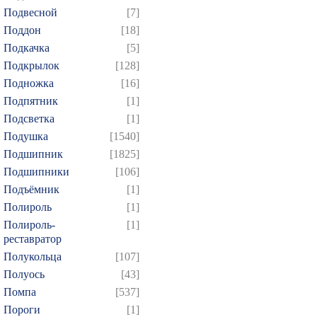
Подвесной
[7]
Поддон
[18]
Подкачка
[5]
Подкрылок
[128]
Подножка
[16]
Подпятник
[1]
Подсветка
[1]
Подушка
[1540]
Подшипник
[1825]
Подшипники
[106]
Подъёмник
[1]
Полироль
[1]
Полироль-
[1]
реставратор
Полукольца
[107]
Полуось
[43]
Помпа
[537]
Пороги
[1]