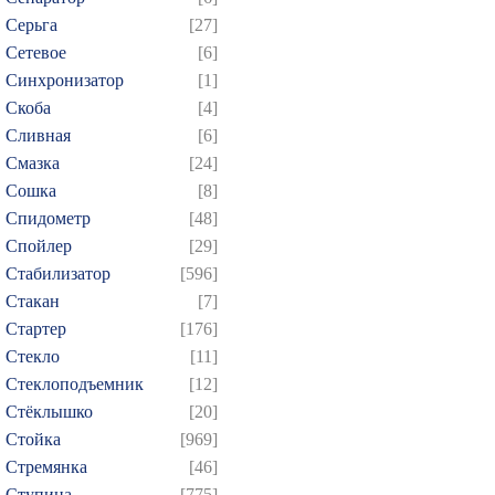
Серьга
[27]
Сетевое
[6]
Синхронизатор
[1]
Скоба
[4]
Сливная
[6]
Смазка
[24]
Сошка
[8]
Спидометр
[48]
Спойлер
[29]
Стабилизатор
[596]
Стакан
[7]
Стартер
[176]
Стекло
[11]
Стеклоподъемник
[12]
Стёклышко
[20]
Стойка
[969]
Стремянка
[46]
Ступица
[775]