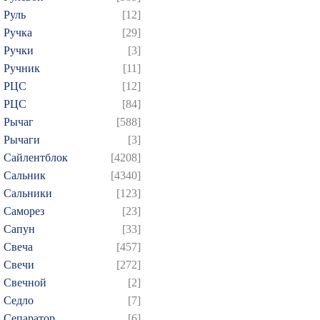
Руль
[12]
Ручка
[29]
Ручки
[3]
Ручник
[11]
РЦC
[12]
РЦС
[84]
Рычаг
[588]
Рычаги
[3]
Сайлентблок
[4208]
Сальник
[4340]
Сальники
[123]
Саморез
[23]
Сапун
[33]
Свеча
[457]
Свечи
[272]
Свечной
[2]
Седло
[7]
Сепаратор
[6]