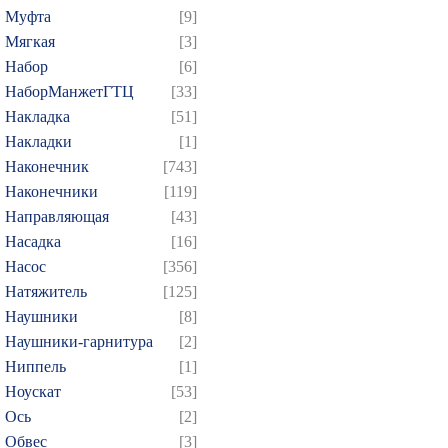
Муфта
[9]
Мягкая
[3]
Набор
[6]
НаборМанжетГТЦ
[33]
Накладка
[51]
Накладки
[1]
Наконечник
[743]
Наконечники
[119]
Направляющая
[43]
Насадка
[16]
Насос
[356]
Натяжитель
[125]
Наушники
[8]
Наушники-гарнитура
[2]
Ниппель
[1]
Ноускат
[53]
Оcь
[2]
Обвес
[3]