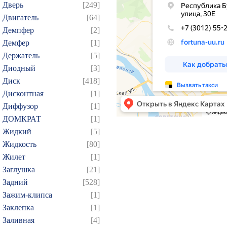
Дверь
[249]
Двигатель
[64]
Демпфер
[2]
Демфер
[1]
Держатель
[5]
Диодный
[3]
Диск
[418]
Дисконтная
[1]
Диффузор
[1]
ДОМКРАТ
[1]
Жидкий
[5]
Жидкость
[80]
Жилет
[1]
Заглушка
[21]
Задний
[528]
Зажим-клипса
[1]
Заклепка
[1]
Заливная
[4]