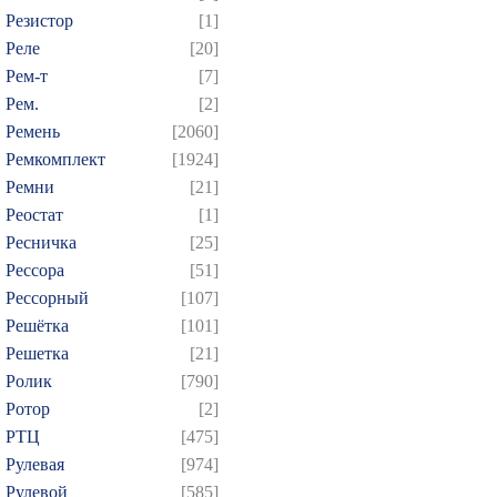
Резистор
[1]
Реле
[20]
Рем-т
[7]
Рем.
[2]
Ремень
[2060]
Ремкомплект
[1924]
Ремни
[21]
Реостат
[1]
Ресничка
[25]
Рессора
[51]
Рессорный
[107]
Решётка
[101]
Решетка
[21]
Ролик
[790]
Ротор
[2]
РТЦ
[475]
Рулевая
[974]
Рулевой
[585]