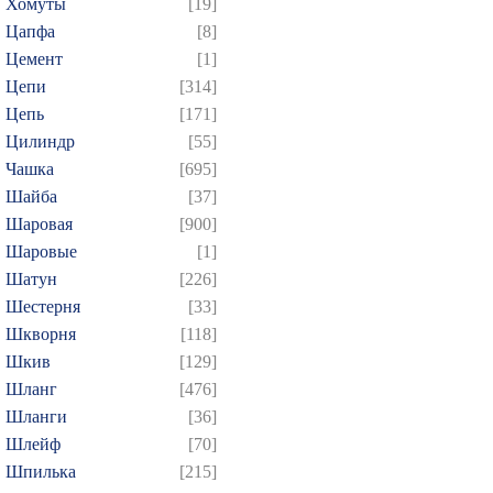
Хомуты
[19]
Цапфа
[8]
Цемент
[1]
Цепи
[314]
Цепь
[171]
Цилиндр
[55]
Чашка
[695]
Шайба
[37]
Шаровая
[900]
Шаровые
[1]
Шатун
[226]
Шестерня
[33]
Шкворня
[118]
Шкив
[129]
Шланг
[476]
Шланги
[36]
Шлейф
[70]
Шпилька
[215]