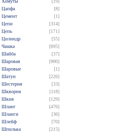
Хомуты
[19]
Цапфа
[8]
Цемент
[1]
Цепи
[314]
Цепь
[171]
Цилиндр
[55]
Чашка
[695]
Шайба
[37]
Шаровая
[900]
Шаровые
[1]
Шатун
[226]
Шестерня
[33]
Шкворня
[118]
Шкив
[129]
Шланг
[476]
Шланги
[36]
Шлейф
[70]
Шпилька
[215]