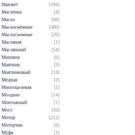
Манжет
[194]
Маслёнка
[4]
Масло
[66]
Маслосъёмные
[480]
Маслосъемные
[26]
Масляная
[1]
Маслянный
[54]
Маховик
[6]
Маятник
[5]
Маятниковый
[13]
Медная
[2]
Многоцелевая
[1]
Молдинг
[14]
Монтажный
[1]
Мост
[10]
Мотор
[212]
Моторчик
[6]
Муфа
[1]