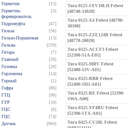
Герметик
[15]
Тяга 0125-SXV10LH Febest
Герметик-
[3]
[48740-33020]
формирователь
Тяга 0125-X4 Febest [48790-
Гидромуфта
[47]
30100]
Гильза
[56]
Тяга 0125-ZZE124R Febest
Гильзо-Поршневая
[13]
[48770-20020]
Гильзы
[259]
Тяга 0325-ACCF3 Febest
Гитара
[7]
[52390-S1A-E01]
Главный
[29]
Тяга 0325-MRV Febest
Головка
[28]
[52400-S3V-A01]
Горловина
[14]
Тяга 0325-RBR Febest
Горный
[1]
[52400-SHJ-A01]
Гофра
[86]
Тяга 0325-RE Febest [52390-
ГТЦ
[96]
SWA-A00]
ГУР
[34]
Тяга 0325-YF4RU Febest
ГЦC
[6]
[52390-STX-A01]
ГЦС
[74]
Тяга 0425-CU20L Febest
Датчик
[969]
[MR554111]