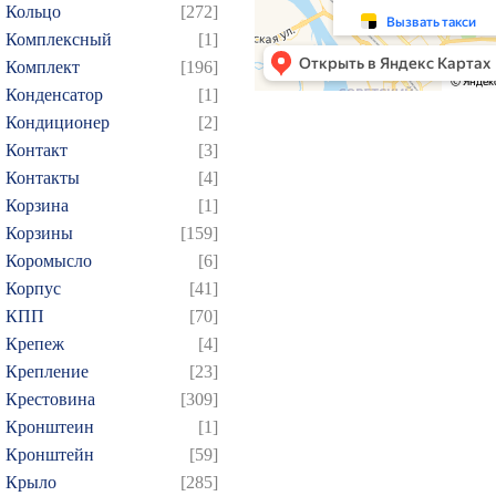
Кольцо
[272]
Комплексный
[1]
Комплект
[196]
Конденсатор
[1]
Кондиционер
[2]
Контакт
[3]
Контакты
[4]
Корзина
[1]
Корзины
[159]
Коромысло
[6]
Корпус
[41]
КПП
[70]
Крепеж
[4]
Крепление
[23]
Крестовина
[309]
Кронштеин
[1]
Кронштейн
[59]
Крыло
[285]