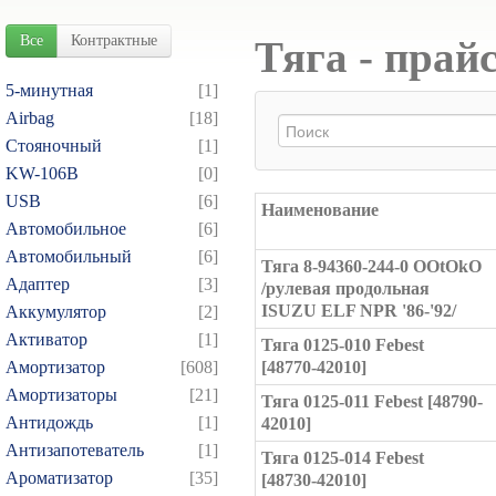
Все
Контрактные
Тяга - прай
5-минутная
[1]
Airbag
[18]
Cтояночный
[1]
KW-106B
[0]
USB
[6]
Наименование
Автомобильное
[6]
Автомобильный
[6]
Тяга 8-94360-244-0 OOtOkO
Адаптер
[3]
/рулевая продольная
ISUZU ELF NPR '86-'92/
Аккумулятор
[2]
Активатор
[1]
Тяга 0125-010 Febest
Амортизатор
[608]
[48770-42010]
Амортизаторы
[21]
Тяга 0125-011 Febest [48790-
Антидождь
[1]
42010]
Антизапотеватель
[1]
Тяга 0125-014 Febest
Ароматизатор
[35]
[48730-42010]