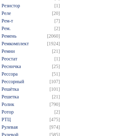
Резистор
[1]
Реле
[20]
Рем-т
[7]
Рем.
[2]
Ремень
[2060]
Ремкомплект
[1924]
Ремни
[21]
Реостат
[1]
Ресничка
[25]
Рессора
[51]
Рессорный
[107]
Решётка
[101]
Решетка
[21]
Ролик
[790]
Ротор
[2]
РТЦ
[475]
Рулевая
[974]
Рулевой
[585]