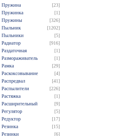
Пружина
[23]
Пружинка
[1]
Пружины
[326]
Пыльник
[1202]
Пыльники
[5]
Радиатор
[916]
Раздаточная
[1]
Размораживатель
[1]
Рамка
[29]
Раскоксовывание
[4]
Распредвал
[41]
Распылители
[226]
Растяжка
[1]
Расширительный
[9]
Регулятор
[5]
Редуктор
[17]
Резинка
[15]
Резинки
[6]