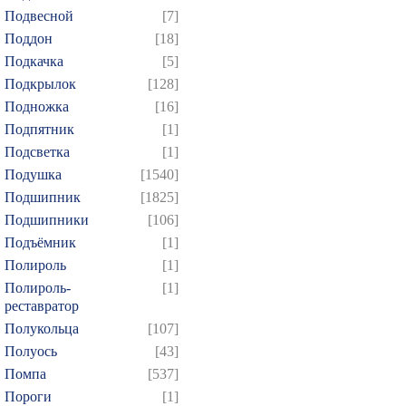
Подвесной
[7]
Поддон
[18]
Подкачка
[5]
Подкрылок
[128]
Подножка
[16]
Подпятник
[1]
Подсветка
[1]
Подушка
[1540]
Подшипник
[1825]
Подшипники
[106]
Подъёмник
[1]
Полироль
[1]
Полироль-
[1]
реставратор
Полукольца
[107]
Полуось
[43]
Помпа
[537]
Пороги
[1]