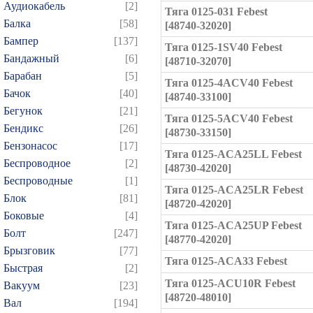
Аудиокабель
[2]
Тяга 0125-031 Febest
Балка
[58]
[48740-32020]
Бампер
[137]
Тяга 0125-1SV40 Febest
Бандажный
[6]
[48710-32070]
Барабан
[5]
Тяга 0125-4ACV40 Febest
Бачок
[40]
[48740-33100]
Бегунок
[21]
Тяга 0125-5ACV40 Febest
Бендикс
[26]
[48730-33150]
Бензонасос
[17]
Тяга 0125-ACA25LL Febest
Беспроводное
[2]
[48730-42020]
Беспроводные
[1]
Тяга 0125-ACA25LR Febest
Блок
[81]
[48720-42020]
Боковые
[4]
Тяга 0125-ACA25UP Febest
Болт
[247]
[48770-42020]
Брызговик
[77]
Тяга 0125-ACA33 Febest
Быстрая
[2]
Тяга 0125-ACU10R Febest
Вакуум
[23]
[48720-48010]
Вал
[194]