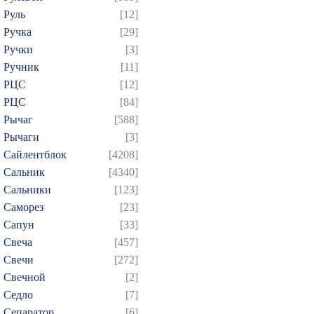
Руль
[12]
Ручка
[29]
Ручки
[3]
Ручник
[11]
РЦC
[12]
РЦС
[84]
Рычаг
[588]
Рычаги
[3]
Сайлентблок
[4208]
Сальник
[4340]
Сальники
[123]
Саморез
[23]
Сапун
[33]
Свеча
[457]
Свечи
[272]
Свечной
[2]
Седло
[7]
Сепаратор
[6]