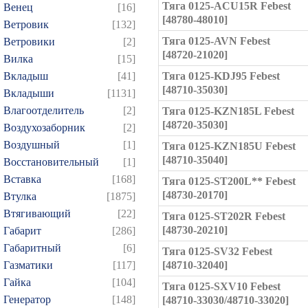
Тяга 0125-ACU15R Febest
Венец
[16]
[48780-48010]
Ветровик
[132]
Тяга 0125-AVN Febest
Ветровики
[2]
[48720-21020]
Вилка
[15]
Вкладыш
[41]
Тяга 0125-KDJ95 Febest
[48710-35030]
Вкладыши
[1131]
Влагоотделитель
[2]
Тяга 0125-KZN185L Febest
[48720-35030]
Воздухозаборник
[2]
Воздушный
[1]
Тяга 0125-KZN185U Febest
[48710-35040]
Восстановительный
[1]
Вставка
[168]
Тяга 0125-ST200L** Febest
[48730-20170]
Втулка
[1875]
Втягивающий
[22]
Тяга 0125-ST202R Febest
[48730-20210]
Габарит
[286]
Габаритный
[6]
Тяга 0125-SV32 Febest
Газматики
[117]
[48710-32040]
Гайка
[104]
Тяга 0125-SXV10 Febest
Генератор
[148]
[48710-33030/48710-33020]