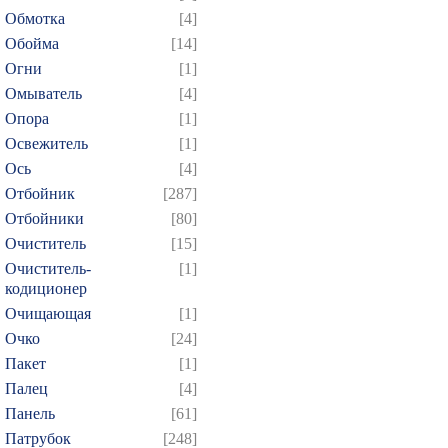
Обмотка
[4]
Обойма
[14]
Огни
[1]
Омыватель
[4]
Опора
[1]
Освежитель
[1]
Ось
[4]
Отбойник
[287]
Отбойники
[80]
Очиститель
[15]
Очиститель-
[1]
кодиционер
Очищающая
[1]
Очко
[24]
Пакет
[1]
Палец
[4]
Панель
[61]
Патрубок
[248]