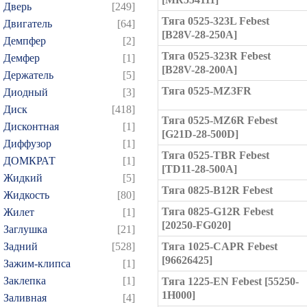
Дверь
[249]
Тяга 0525-323L Febest
Двигатель
[64]
[B28V-28-250A]
Демпфер
[2]
Тяга 0525-323R Febest
Демфер
[1]
[B28V-28-200A]
Держатель
[5]
Тяга 0525-MZ3FR
Диодный
[3]
Диск
[418]
Тяга 0525-MZ6R Febest
Дисконтная
[1]
[G21D-28-500D]
Диффузор
[1]
Тяга 0525-TBR Febest
ДОМКРАТ
[1]
[TD11-28-500A]
Жидкий
[5]
Тяга 0825-B12R Febest
Жидкость
[80]
Тяга 0825-G12R Febest
Жилет
[1]
[20250-FG020]
Заглушка
[21]
Задний
[528]
Тяга 1025-CAPR Febest
[96626425]
Зажим-клипса
[1]
Заклепка
[1]
Тяга 1225-EN Febest [55250-
1H000]
Заливная
[4]