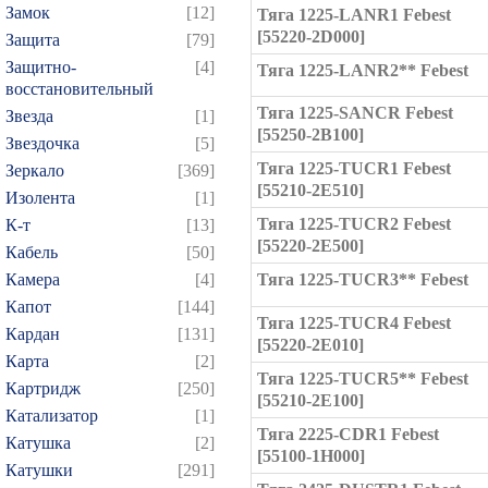
Замок
[12]
Тяга 1225-LANR1 Febest
[55220-2D000]
Защита
[79]
Защитно-
[4]
Тяга 1225-LANR2** Febest
восстановительный
Тяга 1225-SANCR Febest
Звезда
[1]
[55250-2B100]
Звездочка
[5]
Тяга 1225-TUCR1 Febest
Зеркало
[369]
[55210-2E510]
Изолента
[1]
Тяга 1225-TUCR2 Febest
К-т
[13]
[55220-2E500]
Кабель
[50]
Камера
[4]
Тяга 1225-TUCR3** Febest
Капот
[144]
Тяга 1225-TUCR4 Febest
Кардан
[131]
[55220-2E010]
Карта
[2]
Тяга 1225-TUCR5** Febest
Картридж
[250]
[55210-2E100]
Катализатор
[1]
Тяга 2225-CDR1 Febest
Катушка
[2]
[55100-1H000]
Катушки
[291]