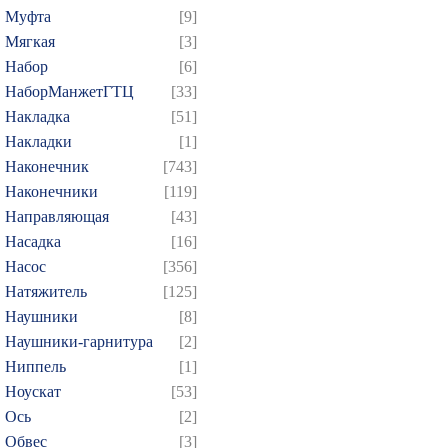
Муфта
[9]
Мягкая
[3]
Набор
[6]
НаборМанжетГТЦ
[33]
Накладка
[51]
Накладки
[1]
Наконечник
[743]
Наконечники
[119]
Направляющая
[43]
Насадка
[16]
Насос
[356]
Натяжитель
[125]
Наушники
[8]
Наушники-гарнитура
[2]
Ниппель
[1]
Ноускат
[53]
Оcь
[2]
Обвес
[3]