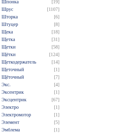
Шпонка
[19]
Шрус
[1107]
Шторка
[6]
Штуцер
[8]
Щека
[18]
Щетка
[31]
Щетки
[58]
Щётки
[124]
Щеткодержатель
[14]
Щеточный
[1]
Щёточный
[7]
Экс.
[4]
Эксентрик
[1]
Эксцентрик
[67]
Электро
[1]
Электромотор
[1]
Элемент
[5]
Эмблема
[1]