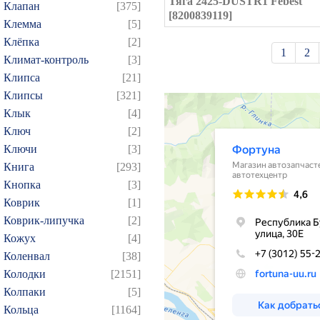
Тяга 2425-DUSTR1 Febest
Клапан
[375]
[8200839119]
Клемма
[5]
Клёпка
[2]
1
2
Климат-контроль
[3]
Клипса
[21]
Клипсы
[321]
Клык
[4]
Ключ
[2]
Ключи
[3]
Книга
[293]
Кнопка
[3]
Коврик
[1]
Коврик-липучка
[2]
Кожух
[4]
Коленвал
[38]
Колодки
[2151]
Колпаки
[5]
Кольца
[1164]