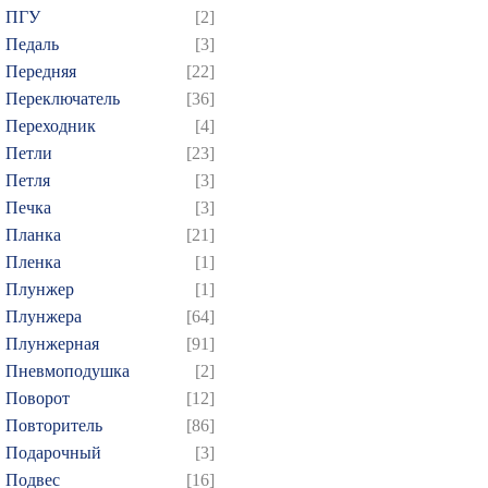
ПГУ
[2]
Педаль
[3]
Передняя
[22]
Переключатель
[36]
Переходник
[4]
Петли
[23]
Петля
[3]
Печка
[3]
Планка
[21]
Пленка
[1]
Плунжер
[1]
Плунжера
[64]
Плунжерная
[91]
Пневмоподушка
[2]
Поворот
[12]
Повторитель
[86]
Подарочный
[3]
Подвес
[16]