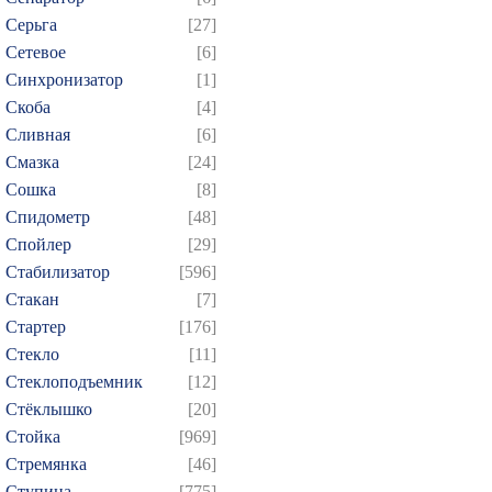
Серьга
[27]
Сетевое
[6]
Синхронизатор
[1]
Скоба
[4]
Сливная
[6]
Смазка
[24]
Сошка
[8]
Спидометр
[48]
Спойлер
[29]
Стабилизатор
[596]
Стакан
[7]
Стартер
[176]
Стекло
[11]
Стеклоподъемник
[12]
Стёклышко
[20]
Стойка
[969]
Стремянка
[46]
Ступица
[775]