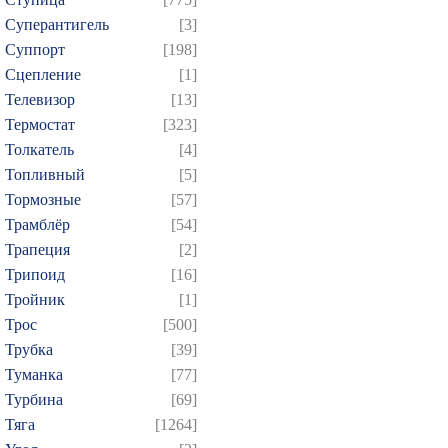
Суперантигель
[3]
Суппорт
[198]
Сцепление
[1]
Телевизор
[13]
Термостат
[323]
Толкатель
[4]
Топливный
[5]
Тормозные
[57]
Трамблёр
[54]
Трапеция
[2]
Трипоид
[16]
Тройник
[1]
Трос
[500]
Трубка
[39]
Туманка
[77]
Турбина
[69]
Тяга
[1264]