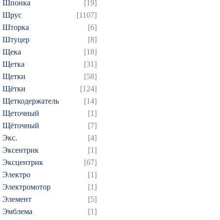
Шпонка
[19]
Шрус
[1107]
Шторка
[6]
Штуцер
[8]
Щека
[18]
Щетка
[31]
Щетки
[58]
Щётки
[124]
Щеткодержатель
[14]
Щеточный
[1]
Щёточный
[7]
Экс.
[4]
Эксентрик
[1]
Эксцентрик
[67]
Электро
[1]
Электромотор
[1]
Элемент
[5]
Эмблема
[1]