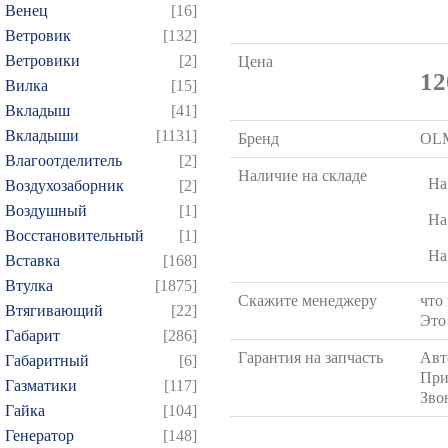
Венец
[16]
Ветровик
[132]
Ветровики
[2]
Цена
12
Вилка
[15]
Вкладыш
[41]
Вкладыши
[1131]
Бренд
OL
Влагоотделитель
[2]
Наличие на складе
На
Воздухозаборник
[2]
Воздушный
[1]
На
Восстановительный
[1]
На
Вставка
[168]
Втулка
[1875]
Скажите менеджеру
что
Втягивающий
[22]
Это
Габарит
[286]
Гарантия на запчасть
Авт
Габаритный
[6]
При
Газматики
[117]
Зво
Гайка
[104]
Генератор
[148]