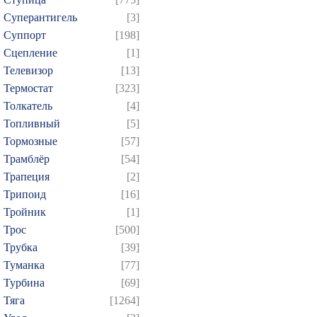
Суперантигель
[3]
Суппорт
[198]
Сцепление
[1]
Телевизор
[13]
Термостат
[323]
Толкатель
[4]
Топливный
[5]
Тормозные
[57]
Трамблёр
[54]
Трапеция
[2]
Трипоид
[16]
Тройник
[1]
Трос
[500]
Трубка
[39]
Туманка
[77]
Турбина
[69]
Тяга
[1264]