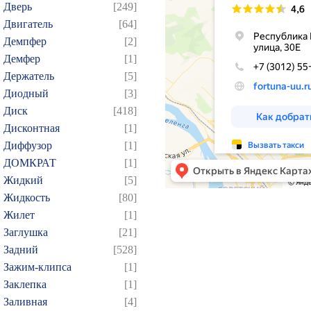
Дверь
[249]
Двигатель
[64]
Демпфер
[2]
Демфер
[1]
Держатель
[5]
Диодный
[3]
Диск
[418]
Дисконтная
[1]
Диффузор
[1]
ДОМКРАТ
[1]
Жидкий
[5]
Жидкость
[80]
Жилет
[1]
Заглушка
[21]
Задний
[528]
Зажим-клипса
[1]
Заклепка
[1]
Заливная
[4]