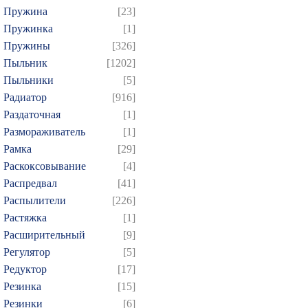
Пружина
[23]
Пружинка
[1]
Пружины
[326]
Пыльник
[1202]
Пыльники
[5]
Радиатор
[916]
Раздаточная
[1]
Размораживатель
[1]
Рамка
[29]
Раскоксовывание
[4]
Распредвал
[41]
Распылители
[226]
Растяжка
[1]
Расширительный
[9]
Регулятор
[5]
Редуктор
[17]
Резинка
[15]
Резинки
[6]