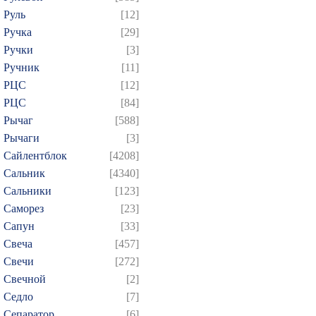
Руль
[12]
Ручка
[29]
Ручки
[3]
Ручник
[11]
РЦC
[12]
РЦС
[84]
Рычаг
[588]
Рычаги
[3]
Сайлентблок
[4208]
Сальник
[4340]
Сальники
[123]
Саморез
[23]
Сапун
[33]
Свеча
[457]
Свечи
[272]
Свечной
[2]
Седло
[7]
Сепаратор
[6]