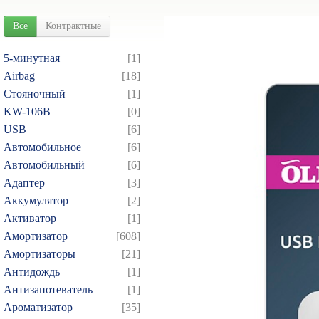
Все
Контрактные
5-минутная
[1]
Airbag
[18]
Cтояночный
[1]
KW-106B
[0]
USB
[6]
Автомобильное
[6]
Автомобильный
[6]
Адаптер
[3]
Аккумулятор
[2]
Активатор
[1]
Амортизатор
[608]
Амортизаторы
[21]
Антидождь
[1]
Антизапотеватель
[1]
Ароматизатор
[35]