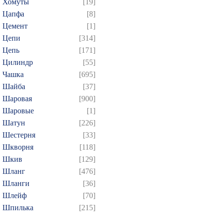
Хомуты
[19]
Цапфа
[8]
Цемент
[1]
Цепи
[314]
Цепь
[171]
Цилиндр
[55]
Чашка
[695]
Шайба
[37]
Шаровая
[900]
Шаровые
[1]
Шатун
[226]
Шестерня
[33]
Шкворня
[118]
Шкив
[129]
Шланг
[476]
Шланги
[36]
Шлейф
[70]
Шпилька
[215]