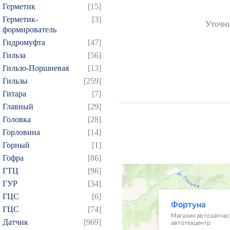
Герметик
[15]
Герметик-
[3]
Уточни
формирователь
Гидромуфта
[47]
Гильза
[56]
Гильзо-Поршневая
[13]
Гильзы
[259]
Гитара
[7]
Главный
[29]
Головка
[28]
Горловина
[14]
Горный
[1]
Гофра
[86]
ГТЦ
[96]
ГУР
[34]
ГЦC
[6]
ГЦС
[74]
Датчик
[969]