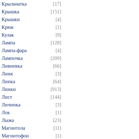
Крыльчатка
[17]
Крышка
[151]
Крышки
[4]
Крюк
[1]
Кулак
[9]
Лампа
[128]
Лампа-фара
[4]
Лампочка
[209]
Ливневка
[66]
Линк
[3]
Линка
[64]
Линки
[913]
Лист
[144]
Личинка
[3]
Лок
[1]
Лыжа
[23]
Магнитола
[11]
Магнитофон
[1]