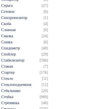
Серьга
[27]
Сетевое
[6]
Синхронизатор
[1]
Скоба
[4]
Сливная
[6]
Смазка
[24]
Сошка
[8]
Спидометр
[48]
Спойлер
[29]
Стабилизатор
[596]
Стакан
[7]
Стартер
[176]
Стекло
[11]
Стеклоподъемник
[12]
Стёклышко
[20]
Стойка
[969]
Стремянка
[46]
Ступица
[775]