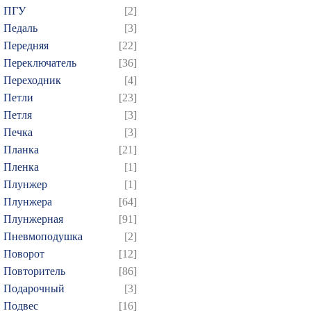
ПГУ
[2]
Педаль
[3]
Передняя
[22]
Переключатель
[36]
Переходник
[4]
Петли
[23]
Петля
[3]
Печка
[3]
Планка
[21]
Пленка
[1]
Плунжер
[1]
Плунжера
[64]
Плунжерная
[91]
Пневмоподушка
[2]
Поворот
[12]
Повторитель
[86]
Подарочный
[3]
Подвес
[16]