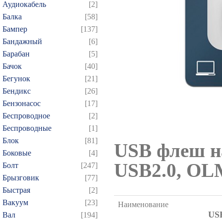
Аудиокабель
[2]
Балка
[58]
Бампер
[137]
Бандажный
[6]
Барабан
[5]
Бачок
[40]
Бегунок
[21]
Бендикс
[26]
Бензонасос
[17]
Беспроводное
[2]
Беспроводные
[1]
Блок
[81]
USB флеш н
Боковые
[4]
USB2.0, O
Болт
[247]
Брызговик
[77]
Быстрая
[2]
Вакуум
[23]
Наименование
US
Вал
[194]