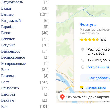
Аудиокабель
[2]
Балка
[58]
Бампер
[137]
Бандажный
[6]
Барабан
[5]
Бачок
[40]
Бегунок
[21]
Бендикс
[26]
Бензонасос
[17]
Беспроводное
[2]
Беспроводные
[1]
Блок
[81]
Боковые
[4]
Болт
[247]
Брызговик
[77]
Быстрая
[2]
Вакуум
[23]
Вал
[194]