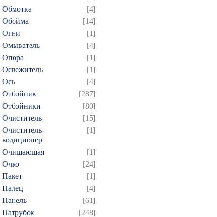
Обмотка
[4]
Обойма
[14]
Огни
[1]
Омыватель
[4]
Опора
[1]
Освежитель
[1]
Ось
[4]
Отбойник
[287]
Отбойники
[80]
Очиститель
[15]
Очиститель-
[1]
кодиционер
Очищающая
[1]
Очко
[24]
Пакет
[1]
Палец
[4]
Панель
[61]
Патрубок
[248]