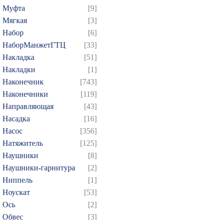
Муфта
[9]
Мягкая
[3]
Набор
[6]
НаборМанжетГТЦ
[33]
Накладка
[51]
Накладки
[1]
Наконечник
[743]
Наконечники
[119]
Направляющая
[43]
Насадка
[16]
Насос
[356]
Натяжитель
[125]
Наушники
[8]
Наушники-гарнитура
[2]
Ниппель
[1]
Ноускат
[53]
Оcь
[2]
Обвес
[3]