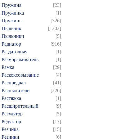
Пружина
[23]
Пружинка
[1]
Пружины
[326]
Пыльник
[1202]
Пыльники
[5]
Радиатор
[916]
Раздаточная
[1]
Размораживатель
[1]
Рамка
[29]
Раскоксовывание
[4]
Распредвал
[41]
Распылители
[226]
Растяжка
[1]
Расширительный
[9]
Регулятор
[5]
Редуктор
[17]
Резинка
[15]
Резинки
[6]