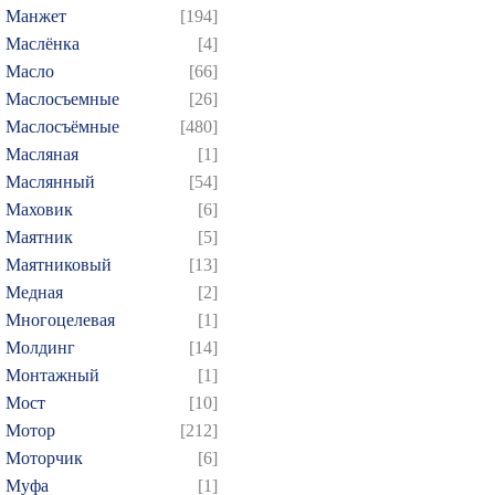
Манжет
[194]
Маслёнка
[4]
Масло
[66]
Маслосъемные
[26]
Маслосъёмные
[480]
Масляная
[1]
Маслянный
[54]
Маховик
[6]
Маятник
[5]
Маятниковый
[13]
Медная
[2]
Многоцелевая
[1]
Молдинг
[14]
Монтажный
[1]
Мост
[10]
Мотор
[212]
Моторчик
[6]
Муфа
[1]