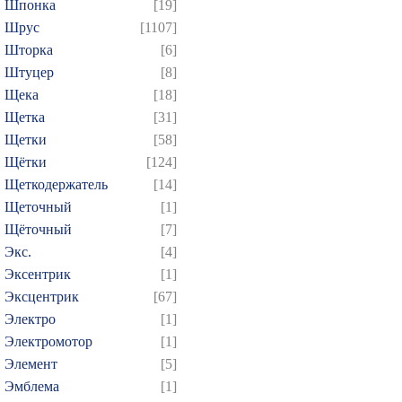
Шпонка
[19]
Шрус
[1107]
Шторка
[6]
Штуцер
[8]
Щека
[18]
Щетка
[31]
Щетки
[58]
Щётки
[124]
Щеткодержатель
[14]
Щеточный
[1]
Щёточный
[7]
Экс.
[4]
Эксентрик
[1]
Эксцентрик
[67]
Электро
[1]
Электромотор
[1]
Элемент
[5]
Эмблема
[1]