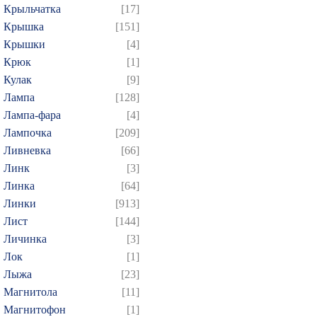
Крыльчатка
[17]
Крышка
[151]
Крышки
[4]
Крюк
[1]
Кулак
[9]
Лампа
[128]
Лампа-фара
[4]
Лампочка
[209]
Ливневка
[66]
Линк
[3]
Линка
[64]
Линки
[913]
Лист
[144]
Личинка
[3]
Лок
[1]
Лыжа
[23]
Магнитола
[11]
Магнитофон
[1]