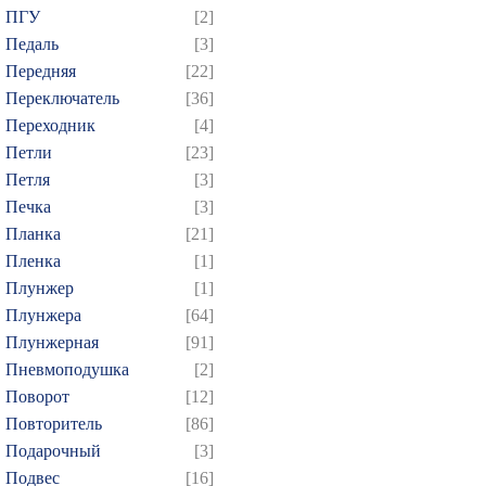
ПГУ
[2]
Педаль
[3]
Передняя
[22]
Переключатель
[36]
Переходник
[4]
Петли
[23]
Петля
[3]
Печка
[3]
Планка
[21]
Пленка
[1]
Плунжер
[1]
Плунжера
[64]
Плунжерная
[91]
Пневмоподушка
[2]
Поворот
[12]
Повторитель
[86]
Подарочный
[3]
Подвес
[16]