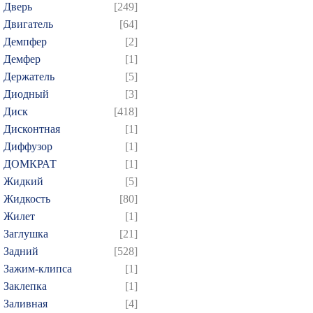
Дверь
[249]
Двигатель
[64]
Демпфер
[2]
Демфер
[1]
Держатель
[5]
Диодный
[3]
Диск
[418]
Дисконтная
[1]
Диффузор
[1]
ДОМКРАТ
[1]
Жидкий
[5]
Жидкость
[80]
Жилет
[1]
Заглушка
[21]
Задний
[528]
Зажим-клипса
[1]
Заклепка
[1]
Заливная
[4]