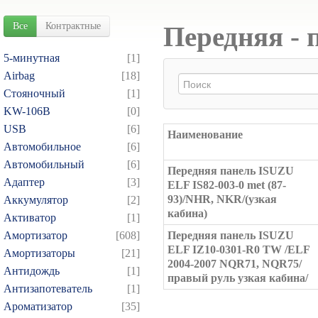
Все
Контрактные
Передняя - 
5-минутная
[1]
Airbag
[18]
Cтояночный
[1]
KW-106B
[0]
USB
[6]
Наименование
Автомобильное
[6]
Автомобильный
[6]
Передняя панель ISUZU
Адаптер
[3]
ELF IS82-003-0 met (87-
93)/NHR, NKR/(узкая
Аккумулятор
[2]
кабина)
Активатор
[1]
Амортизатор
[608]
Передняя панель ISUZU
ELF IZ10-0301-R0 TW /ELF
Амортизаторы
[21]
2004-2007 NQR71, NQR75/
Антидождь
[1]
правый руль узкая кабина/
Антизапотеватель
[1]
Ароматизатор
[35]