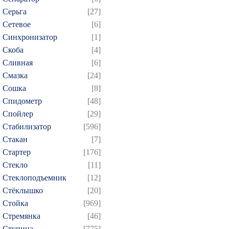
Серьга
[27]
Сетевое
[6]
Синхронизатор
[1]
Скоба
[4]
Сливная
[6]
Смазка
[24]
Сошка
[8]
Спидометр
[48]
Спойлер
[29]
Стабилизатор
[596]
Стакан
[7]
Стартер
[176]
Стекло
[11]
Стеклоподъемник
[12]
Стёклышко
[20]
Стойка
[969]
Стремянка
[46]
Ступица
[775]