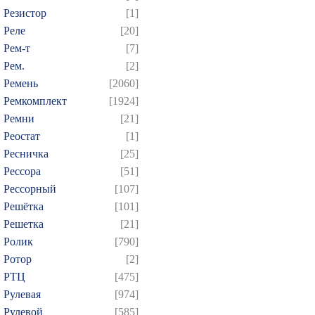
Резистор
[1]
Реле
[20]
Рем-т
[7]
Рем.
[2]
Ремень
[2060]
Ремкомплект
[1924]
Ремни
[21]
Реостат
[1]
Ресничка
[25]
Рессора
[51]
Рессорный
[107]
Решётка
[101]
Решетка
[21]
Ролик
[790]
Ротор
[2]
РТЦ
[475]
Рулевая
[974]
Рулевой
[585]