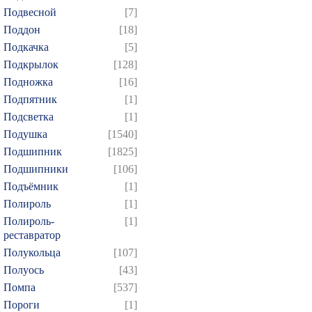
Подвесной
[7]
Поддон
[18]
Подкачка
[5]
Подкрылок
[128]
Подножка
[16]
Подпятник
[1]
Подсветка
[1]
Подушка
[1540]
Подшипник
[1825]
Подшипники
[106]
Подъёмник
[1]
Полироль
[1]
Полироль-
[1]
реставратор
Полукольца
[107]
Полуось
[43]
Помпа
[537]
Пороги
[1]