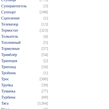
Суперантигель
[3]
Суппорт
[198]
Сцепление
[1]
Телевизор
[13]
Термостат
[323]
Толкатель
[4]
Топливный
[5]
Тормозные
[57]
Трамблёр
[54]
Трапеция
[2]
Трипоид
[16]
Тройник
[1]
Трос
[500]
Трубка
[39]
Туманка
[77]
Турбина
[69]
Тяга
[1264]