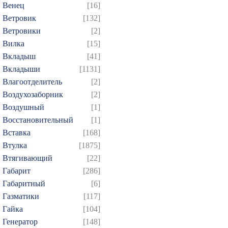
Венец
[16]
Ветровик
[132]
Ветровики
[2]
Вилка
[15]
Вкладыш
[41]
Вкладыши
[1131]
Влагоотделитель
[2]
Воздухозаборник
[2]
Воздушный
[1]
Восстановительный
[1]
Вставка
[168]
Втулка
[1875]
Втягивающий
[22]
Габарит
[286]
Габаритный
[6]
Газматики
[117]
Гайка
[104]
Генератор
[148]