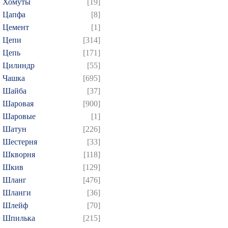
Хомуты
[19]
Цапфа
[8]
Цемент
[1]
Цепи
[314]
Цепь
[171]
Цилиндр
[55]
Чашка
[695]
Шайба
[37]
Шаровая
[900]
Шаровые
[1]
Шатун
[226]
Шестерня
[33]
Шкворня
[118]
Шкив
[129]
Шланг
[476]
Шланги
[36]
Шлейф
[70]
Шпилька
[215]