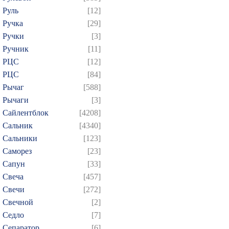
Руль
[12]
Ручка
[29]
Ручки
[3]
Ручник
[11]
РЦC
[12]
РЦС
[84]
Рычаг
[588]
Рычаги
[3]
Сайлентблок
[4208]
Сальник
[4340]
Сальники
[123]
Саморез
[23]
Сапун
[33]
Свеча
[457]
Свечи
[272]
Свечной
[2]
Седло
[7]
Сепаратор
[6]