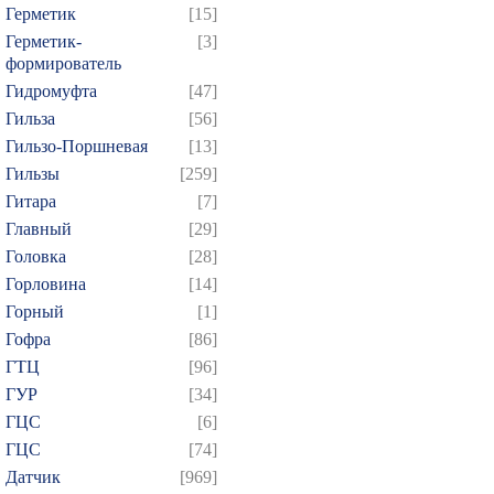
Герметик
[15]
Герметик-
[3]
формирователь
Гидромуфта
[47]
Гильза
[56]
Гильзо-Поршневая
[13]
Гильзы
[259]
Гитара
[7]
Главный
[29]
Головка
[28]
Горловина
[14]
Горный
[1]
Гофра
[86]
ГТЦ
[96]
ГУР
[34]
ГЦC
[6]
ГЦС
[74]
Датчик
[969]