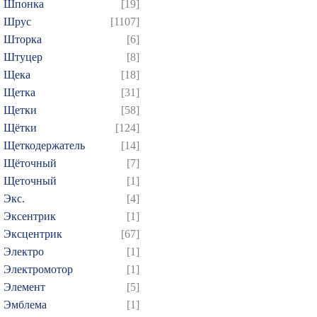
Шпонка
[19]
Шрус
[1107]
Шторка
[6]
Штуцер
[8]
Щека
[18]
Щетка
[31]
Щетки
[58]
Щётки
[124]
Щеткодержатель
[14]
Щёточный
[7]
Щеточный
[1]
Экс.
[4]
Эксентрик
[1]
Эксцентрик
[67]
Электро
[1]
Электромотор
[1]
Элемент
[5]
Эмблема
[1]