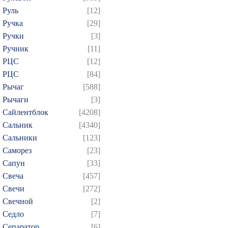
Руль
[12]
Ручка
[29]
Ручки
[3]
Ручник
[11]
РЦC
[12]
РЦС
[84]
Рычаг
[588]
Рычаги
[3]
Сайлентблок
[4208]
Сальник
[4340]
Сальники
[123]
Саморез
[23]
Сапун
[33]
Свеча
[457]
Свечи
[272]
Свечной
[2]
Седло
[7]
Сепаратор
[6]