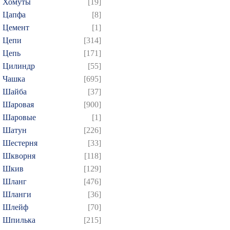
Хомуты
[19]
Цапфа
[8]
Цемент
[1]
Цепи
[314]
Цепь
[171]
Цилиндр
[55]
Чашка
[695]
Шайба
[37]
Шаровая
[900]
Шаровые
[1]
Шатун
[226]
Шестерня
[33]
Шкворня
[118]
Шкив
[129]
Шланг
[476]
Шланги
[36]
Шлейф
[70]
Шпилька
[215]