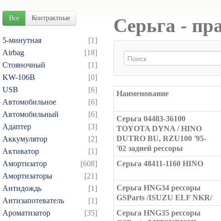
Все
Контрактные
Серьга - пр
5-минутная
[1]
Airbag
[18]
Cтояночный
[1]
KW-106B
[0]
USB
[6]
Наименование
Автомобильное
[6]
Автомобильный
[6]
Серьга 04483-36100
Адаптер
[3]
TOYOTA DYNA / HINO
DUTRO BU, RZU100 '95-
Аккумулятор
[2]
'02 задней рессоры
Активатор
[1]
Амортизатор
[608]
Серьга 48411-1160 HINO
Амортизаторы
[21]
Серьга HNG34 рессоры
Антидождь
[1]
GSParts /ISUZU ELF NKR/
Антизапотеватель
[1]
Ароматизатор
[35]
Серьга HNG35 рессоры