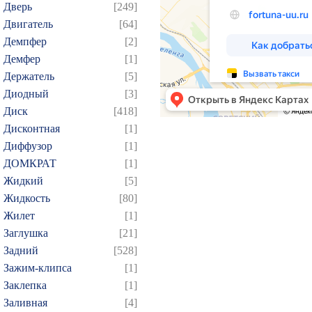
Дверь
[249]
Двигатель
[64]
Демпфер
[2]
Демфер
[1]
Держатель
[5]
Диодный
[3]
Диск
[418]
Дисконтная
[1]
Диффузор
[1]
ДОМКРАТ
[1]
Жидкий
[5]
Жидкость
[80]
Жилет
[1]
Заглушка
[21]
Задний
[528]
Зажим-клипса
[1]
Заклепка
[1]
Заливная
[4]