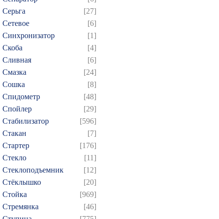
Серьга
[27]
Сетевое
[6]
Синхронизатор
[1]
Скоба
[4]
Сливная
[6]
Смазка
[24]
Сошка
[8]
Спидометр
[48]
Спойлер
[29]
Стабилизатор
[596]
Стакан
[7]
Стартер
[176]
Стекло
[11]
Стеклоподъемник
[12]
Стёклышко
[20]
Стойка
[969]
Стремянка
[46]
Ступица
[775]