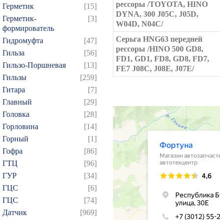
рессоры /TOYOTA, HINO
Герметик
[15]
DYNA, 300 J05C, J05D,
Герметик-
[3]
W04D, N04C/
формирователь
Серьга HNG63 передней
Гидромуфта
[47]
рессоры /HINO 500 GD8,
Гильза
[56]
FD1, GD1, FD8, GD8, FD7,
Гильзо-Поршневая
[13]
FE7 J08C, J08E, J07E/
Гильзы
[259]
Гитара
[7]
Главный
[29]
Головка
[28]
Горловина
[14]
Горный
[1]
Гофра
[86]
ГТЦ
[96]
ГУР
[34]
ГЦC
[6]
ГЦС
[74]
Датчик
[969]