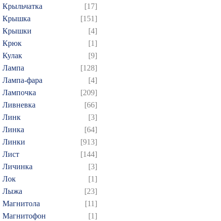
Крыльчатка
[17]
Крышка
[151]
Крышки
[4]
Крюк
[1]
Кулак
[9]
Лампа
[128]
Лампа-фара
[4]
Лампочка
[209]
Ливневка
[66]
Линк
[3]
Линка
[64]
Линки
[913]
Лист
[144]
Личинка
[3]
Лок
[1]
Лыжа
[23]
Магнитола
[11]
Магнитофон
[1]