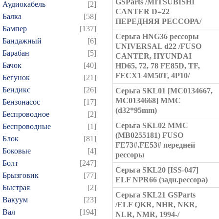
GSParts /MITSUBISHI
Аудиокабель
[2]
CANTER D=22
Балка
[58]
ПЕРЕДНЯЯ РЕССОРА/
Бампер
[137]
Серьга HNG36 рессоры
Бандажный
[6]
UNIVERSAL d22 /FUSO
Барабан
[5]
CANTER, HYUNDAI
Бачок
[40]
HD65, 72, 78 FE85D, TF,
FECX1 4M50T, 4P10/
Бегунок
[21]
Бендикс
[26]
Серьга SKL01 [MC0134667,
MC0134668] MMC
Бензонасос
[17]
(d32*95mm)
Беспроводное
[2]
Серьга SKL02 MMC
Беспроводные
[1]
(MB0255181) FUSO
Блок
[81]
FE73#.FE53# передней
Боковые
[4]
рессоры
Болт
[247]
Серьга SKL20 [ISS-047]
Брызговик
[77]
ELF NPR66 (задн.рессора)
Быстрая
[2]
Серьга SKL21 GSParts
Вакуум
[23]
/ELF QKR, NHR, NKR,
Вал
[194]
NLR, NMR, 1994-/