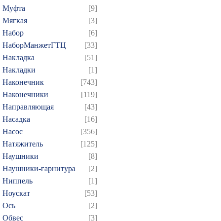
Муфта
[9]
Мягкая
[3]
Набор
[6]
НаборМанжетГТЦ
[33]
Накладка
[51]
Накладки
[1]
Наконечник
[743]
Наконечники
[119]
Направляющая
[43]
Насадка
[16]
Насос
[356]
Натяжитель
[125]
Наушники
[8]
Наушники-гарнитура
[2]
Ниппель
[1]
Ноускат
[53]
Оcь
[2]
Обвес
[3]