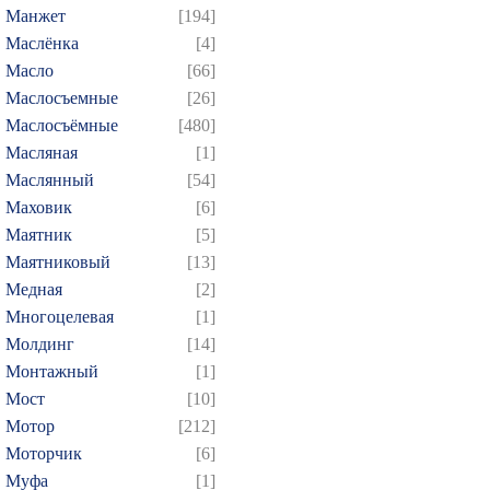
Манжет
[194]
Маслёнка
[4]
Масло
[66]
Маслосъемные
[26]
Маслосъёмные
[480]
Масляная
[1]
Маслянный
[54]
Маховик
[6]
Маятник
[5]
Маятниковый
[13]
Медная
[2]
Многоцелевая
[1]
Молдинг
[14]
Монтажный
[1]
Мост
[10]
Мотор
[212]
Моторчик
[6]
Муфа
[1]