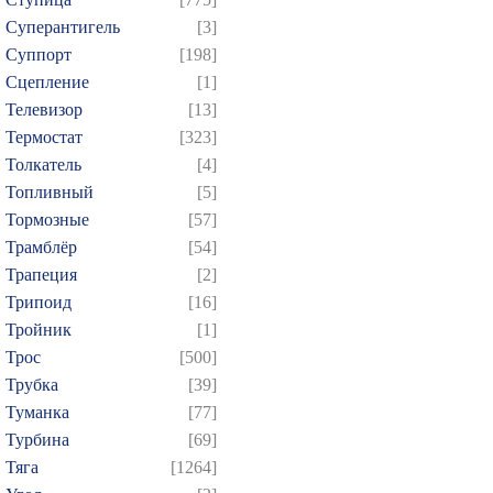
Суперантигель
[3]
Суппорт
[198]
Сцепление
[1]
Телевизор
[13]
Термостат
[323]
Толкатель
[4]
Топливный
[5]
Тормозные
[57]
Трамблёр
[54]
Трапеция
[2]
Трипоид
[16]
Тройник
[1]
Трос
[500]
Трубка
[39]
Туманка
[77]
Турбина
[69]
Тяга
[1264]