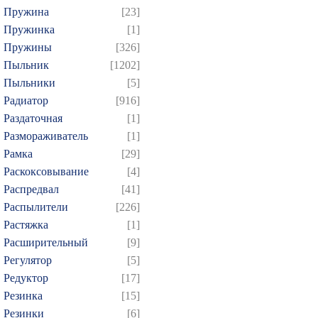
Пружина
[23]
Пружинка
[1]
Пружины
[326]
Пыльник
[1202]
Пыльники
[5]
Радиатор
[916]
Раздаточная
[1]
Размораживатель
[1]
Рамка
[29]
Раскоксовывание
[4]
Распредвал
[41]
Распылители
[226]
Растяжка
[1]
Расширительный
[9]
Регулятор
[5]
Редуктор
[17]
Резинка
[15]
Резинки
[6]