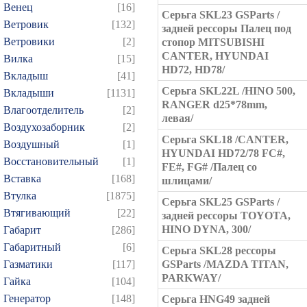
Венец
[16]
Серьга SKL23 GSParts /
Ветровик
[132]
задней рессоры Палец под
Ветровики
[2]
стопор MITSUBISHI
CANTER, HYUNDAI
Вилка
[15]
HD72, HD78/
Вкладыш
[41]
Серьга SKL22L /HINO 500,
Вкладыши
[1131]
RANGER d25*78mm,
Влагоотделитель
[2]
левая/
Воздухозаборник
[2]
Серьга SKL18 /CANTER,
Воздушный
[1]
HYUNDAI HD72/78 FC#,
Восстановительный
[1]
FE#, FG# /Палец со
Вставка
[168]
шлицами/
Втулка
[1875]
Серьга SKL25 GSParts /
Втягивающий
[22]
задней рессоры TOYOTA,
HINO DYNA, 300/
Габарит
[286]
Габаритный
[6]
Серьга SKL28 рессоры
Газматики
[117]
GSParts /MAZDA TITAN,
PARKWAY/
Гайка
[104]
Генератор
[148]
Серьга HNG49 задней