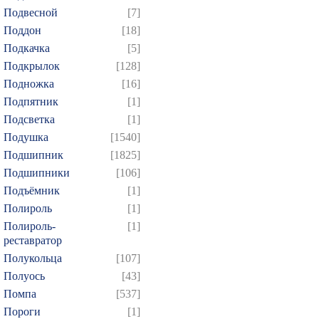
Подвесной
[7]
Поддон
[18]
Подкачка
[5]
Подкрылок
[128]
Подножка
[16]
Подпятник
[1]
Подсветка
[1]
Подушка
[1540]
Подшипник
[1825]
Подшипники
[106]
Подъёмник
[1]
Полироль
[1]
Полироль-
[1]
реставратор
Полукольца
[107]
Полуось
[43]
Помпа
[537]
Пороги
[1]