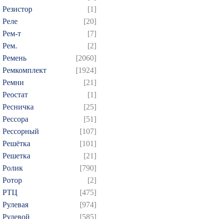
Резистор
[1]
Реле
[20]
Рем-т
[7]
Рем.
[2]
Ремень
[2060]
Ремкомплект
[1924]
Ремни
[21]
Реостат
[1]
Ресничка
[25]
Рессора
[51]
Рессорный
[107]
Решётка
[101]
Решетка
[21]
Ролик
[790]
Ротор
[2]
РТЦ
[475]
Рулевая
[974]
Рулевой
[585]