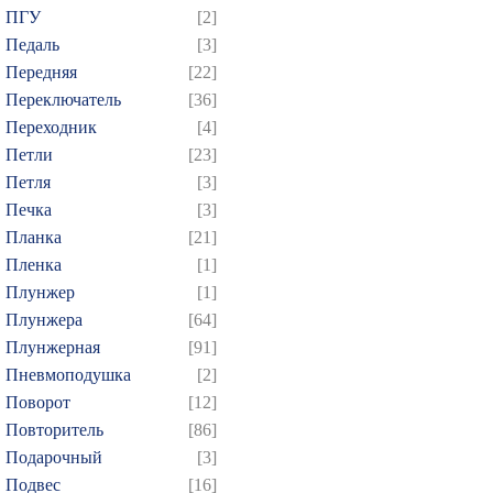
ПГУ
[2]
Педаль
[3]
Передняя
[22]
Переключатель
[36]
Переходник
[4]
Петли
[23]
Петля
[3]
Печка
[3]
Планка
[21]
Пленка
[1]
Плунжер
[1]
Плунжера
[64]
Плунжерная
[91]
Пневмоподушка
[2]
Поворот
[12]
Повторитель
[86]
Подарочный
[3]
Подвес
[16]