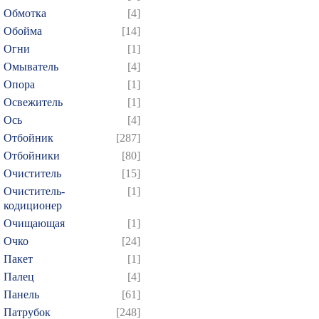
Обмотка
[4]
Обойма
[14]
Огни
[1]
Омыватель
[4]
Опора
[1]
Освежитель
[1]
Ось
[4]
Отбойник
[287]
Отбойники
[80]
Очиститель
[15]
Очиститель-
[1]
кодиционер
Очищающая
[1]
Очко
[24]
Пакет
[1]
Палец
[4]
Панель
[61]
Патрубок
[248]