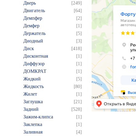
Дверь
[249]
Двигатель
[64]
Демпфер
[2]
Демфер
[1]
Держатель
[5]
Диодный
[3]
Диск
[418]
Дисконтная
[1]
Диффузор
[1]
ДОМКРАТ
[1]
Жидкий
[5]
Жидкость
[80]
Жилет
[1]
Заглушка
[21]
Задний
[528]
Зажим-клипса
[1]
Заклепка
[1]
Заливная
[4]