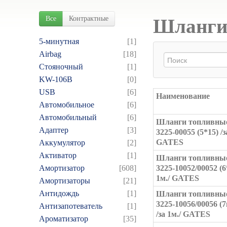
Все
Контрактные
Шланги 
5-минутная
[1]
Airbag
[18]
Cтояночный
[1]
KW-106B
[0]
USB
[6]
Наименование
Автомобильное
[6]
Автомобильный
[6]
Шланги топливны
Адаптер
[3]
3225-00055 (5*15) /з
GATES
Аккумулятор
[2]
Активатор
[1]
Шланги топливны
Амортизатор
[608]
3225-10052/00052 (6*
1м./ GATES
Амортизаторы
[21]
Антидождь
[1]
Шланги топливны
3225-10056/00056 (
Антизапотеватель
[1]
/за 1м./ GATES
Ароматизатор
[35]