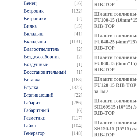
Венец
[16]
RIB-TOP
Ветровик
[132]
Шланги топливны
Ветровики
[2]
FU100-15 (10mm*15)
Вилка
[15]
RIB-TOP
Вкладыш
[41]
Шланги топливны
Вкладыши
[1131]
FU040-25 (4mm*25) 
RIB-TOP
Влагоотделитель
[2]
Воздухозаборник
[2]
Шланги топливны
FU060-15 (6mm*15) 
Воздушный
[1]
RIB-TOP
Восстановительный
[1]
Шланги топливны
Вставка
[168]
FU120-15 RIB-TOP (
Втулка
[1875]
за 1м./
Втягивающий
[22]
Шланги топливны
Габарит
[286]
SH160S15 (16*15) /з
Габаритный
[6]
RIB-TOP
Газматики
[117]
Шланги топливны
Гайка
[104]
SH150-15 (15*15) /за
Генератор
[148]
RIB-TOP