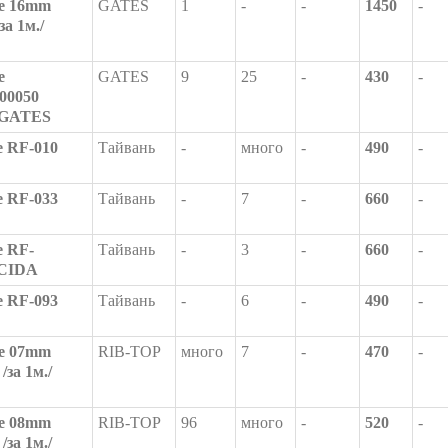
е 16mm
GATES
1
-
-
1450
-
за 1м./
е
GATES
9
25
-
430
-
/00050
/ GATES
 RF-010
Тайвань
-
много
-
490
-
 RF-033
Тайвань
-
7
-
660
-
 RF-
Тайвань
-
3
-
660
-
UCIDA
 RF-093
Тайвань
-
6
-
490
-
е 07mm
RIB-TOP
много
7
-
470
-
/за 1м./
е 08mm
RIB-TOP
96
много
-
520
-
/за 1м./