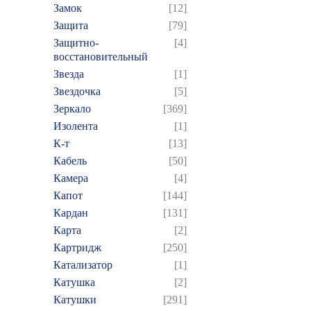
Замок
[12]
Защита
[79]
Защитно-
[4]
восстановительный
Звезда
[1]
Звездочка
[5]
Зеркало
[369]
Изолента
[1]
К-т
[13]
Кабель
[50]
Камера
[4]
Капот
[144]
Кардан
[131]
Карта
[2]
Картридж
[250]
Катализатор
[1]
Катушка
[2]
Катушки
[291]