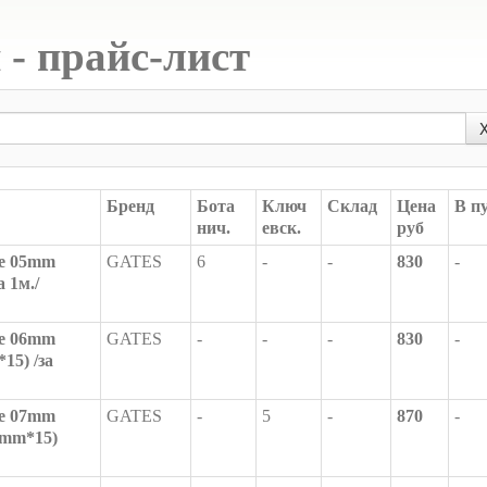
- прайс-лист
Бренд
Бота
Ключ
Склад
Цена
В п
нич.
евск.
руб
е 05mm
GATES
6
-
-
830
-
а 1м./
е 06mm
GATES
-
-
-
830
-
15) /за
е 07mm
GATES
-
5
-
870
-
7mm*15)