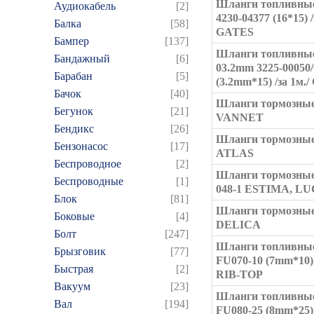
Шланги топливны
Аудиокабель
[2]
4230-04377 (16*15) /
Балка
[58]
GATES
Бампер
[137]
Шланги топливны
Бандажный
[6]
03.2mm 3225-00050
Барабан
[5]
(3.2mm*15) /за 1м.
Бачок
[40]
Шланги тормозные
Бегунок
[21]
VANNET
Бендикс
[26]
Шланги тормозные
Бензонасос
[17]
ATLAS
Беспроводное
[2]
Шланги тормозные
Беспроводные
[1]
048-1 ESTIMA, L
Блок
[81]
Шланги тормозные
Боковые
[4]
DELICA
Болт
[247]
Шланги топливны
Брызговик
[77]
FU070-10 (7mm*10) 
Быстрая
[2]
RIB-TOP
Вакуум
[23]
Шланги топливны
Вал
[194]
FU080-25 (8mm*25) 