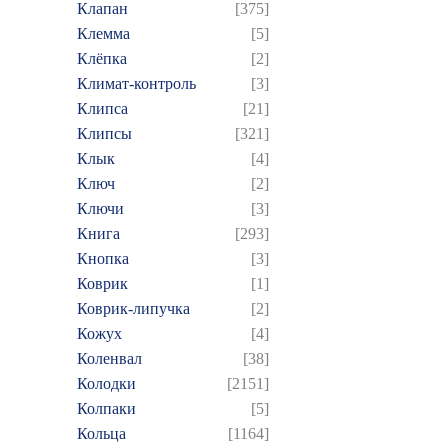
Клапан
[375]
Клемма
[5]
Клёпка
[2]
Климат-контроль
[3]
Клипса
[21]
Клипсы
[321]
Клык
[4]
Ключ
[2]
Ключи
[3]
Книга
[293]
Кнопка
[3]
Коврик
[1]
Коврик-липучка
[2]
Кожух
[4]
Коленвал
[38]
Колодки
[2151]
Колпаки
[5]
Кольца
[1164]