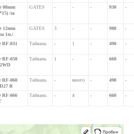
е 08mm
GATES
-
-
-
930
-
15) /за
е 12mm
GATES
3
-
-
980
-
за 1м./
 RF-031
Тайвань
-
1
-
490
-
 RF-058
Тайвань
1
-
-
660
-
 2WD
 RF-060
Тайвань
-
много
-
490
-
D27 R
 RF-066
Тайвань
-
4
-
660
-
T