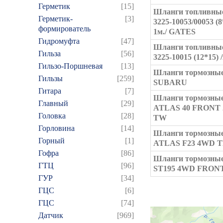
Герметик
[15]
Шланги топливны
Герметик-
[3]
3225-10053/00053 (8*
формирователь
1м./ GATES
Гидромуфта
[47]
Шланги топливны
Гильза
[56]
3225-10015 (12*15) /
Гильзо-Поршневая
[13]
Шланги тормозные
Гильзы
[259]
SUBARU
Гитара
[7]
Шланги тормозные
Главный
[29]
ATLAS 40 FRONT
Головка
[28]
TW
Горловина
[14]
Шланги тормозные
Горный
[1]
ATLAS F23 4WD T
Гофра
[86]
Шланги тормозные
ГТЦ
[96]
ST195 4WD FRON
ГУР
[34]
ГЦC
[6]
ГЦС
[74]
Датчик
[969]