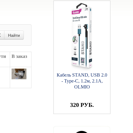
X
Найти
ути
В заказ
Кабель STAND, USB 2.0
- Type-C, 1.2м, 2.1A,
OLMIO
320 РУБ.