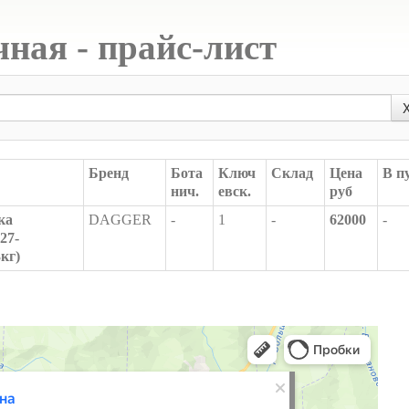
чная - прайс-лист
Бренд
Бота
Ключ
Склад
Цена
В п
нич.
евск.
руб
ка
DAGGER
-
1
-
62000
-
27-
кг)