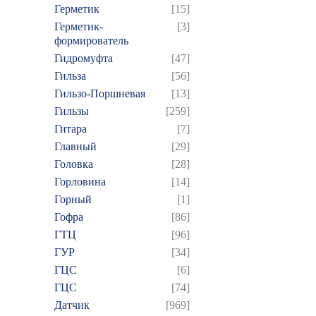
Герметик
[15]
Герметик-
[3]
формирователь
Гидромуфта
[47]
Гильза
[56]
Гильзо-Поршневая
[13]
Гильзы
[259]
Гитара
[7]
Главный
[29]
Головка
[28]
Горловина
[14]
Горный
[1]
Гофра
[86]
ГТЦ
[96]
ГУР
[34]
ГЦC
[6]
ГЦС
[74]
Датчик
[969]