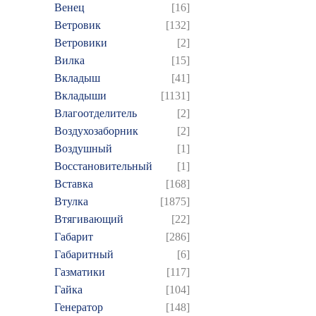
Венец
[16]
Ветровик
[132]
Ветровики
[2]
Вилка
[15]
Вкладыш
[41]
Вкладыши
[1131]
Влагоотделитель
[2]
Воздухозаборник
[2]
Воздушный
[1]
Восстановительный
[1]
Вставка
[168]
Втулка
[1875]
Втягивающий
[22]
Габарит
[286]
Габаритный
[6]
Газматики
[117]
Гайка
[104]
Генератор
[148]