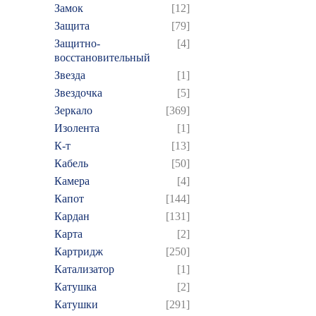
Замок
[12]
Защита
[79]
Защитно-
[4]
восстановительный
Звезда
[1]
Звездочка
[5]
Зеркало
[369]
Изолента
[1]
К-т
[13]
Кабель
[50]
Камера
[4]
Капот
[144]
Кардан
[131]
Карта
[2]
Картридж
[250]
Катализатор
[1]
Катушка
[2]
Катушки
[291]