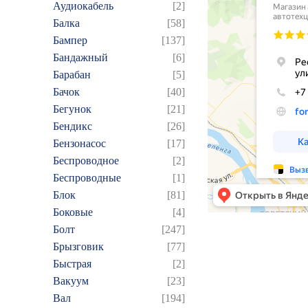
Аудиокабель
[2]
Балка
[58]
Бампер
[137]
Бандажный
[6]
Барабан
[5]
Бачок
[40]
Бегунок
[21]
Бендикс
[26]
Бензонасос
[17]
Беспроводное
[2]
Беспроводные
[1]
Блок
[81]
Боковые
[4]
Болт
[247]
Брызговик
[77]
Быстрая
[2]
Вакуум
[23]
Вал
[194]