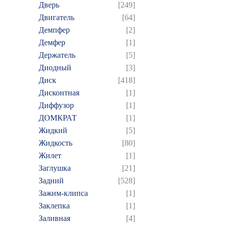
Дверь
[249]
Двигатель
[64]
Демпфер
[2]
Демфер
[1]
Держатель
[5]
Диодный
[3]
Диск
[418]
Дисконтная
[1]
Диффузор
[1]
ДОМКРАТ
[1]
Жидкий
[5]
Жидкость
[80]
Жилет
[1]
Заглушка
[21]
Задний
[528]
Зажим-клипса
[1]
Заклепка
[1]
Заливная
[4]