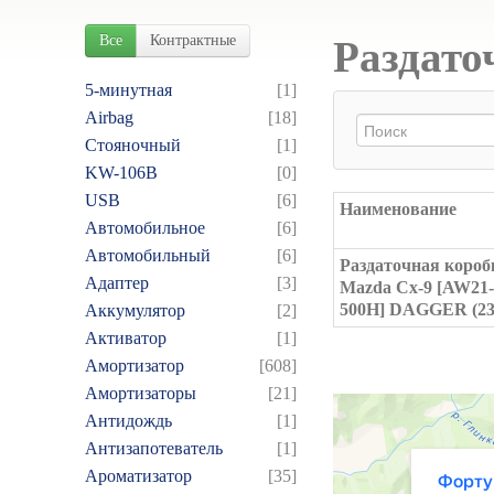
Все
Контрактные
Раздато
5-минутная
[1]
Airbag
[18]
Cтояночный
[1]
KW-106B
[0]
USB
[6]
Наименование
Автомобильное
[6]
Автомобильный
[6]
Раздаточная короб
Адаптер
[3]
Mazda Cx-9 [AW21-
500H] DAGGER (23
Аккумулятор
[2]
Активатор
[1]
Амортизатор
[608]
Амортизаторы
[21]
Антидождь
[1]
Антизапотеватель
[1]
Ароматизатор
[35]