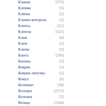
Клапан
[375]
Клемма
[5]
Клёпка
[2]
Климат-контроль
[3]
Клипса
[21]
Клипсы
[321]
Клык
[4]
Ключ
[2]
Ключи
[3]
Книга
[293]
Кнопка
[3]
Коврик
[1]
Коврик-липучка
[2]
Кожух
[4]
Коленвал
[38]
Колодки
[2151]
Колпаки
[5]
Кольца
[1164]