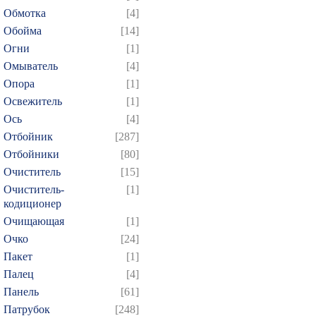
Обмотка
[4]
Обойма
[14]
Огни
[1]
Омыватель
[4]
Опора
[1]
Освежитель
[1]
Ось
[4]
Отбойник
[287]
Отбойники
[80]
Очиститель
[15]
Очиститель-
[1]
кодиционер
Очищающая
[1]
Очко
[24]
Пакет
[1]
Палец
[4]
Панель
[61]
Патрубок
[248]