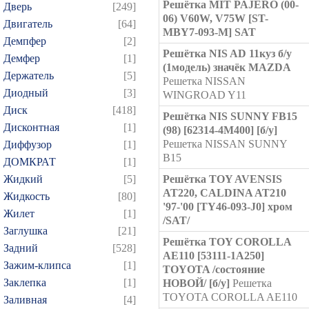
Решётка MIT PAJERO (00-
Дверь
[249]
06) V60W, V75W [ST-
Двигатель
[64]
MBY7-093-M] SAT
Демпфер
[2]
Решётка NIS AD 11куз б/у
Демфер
[1]
(1модель) значёк MAZDA
Держатель
[5]
Решетка NISSAN
Диодный
[3]
WINGROAD Y11
Диск
[418]
Решётка NIS SUNNY FB15
Дисконтная
[1]
(98) [62314-4M400] [б/у]
Решетка NISSAN SUNNY
Диффузор
[1]
B15
ДОМКРАТ
[1]
Жидкий
[5]
Решётка TOY AVENSIS
AT220, CALDINA AT210
Жидкость
[80]
'97-'00 [TY46-093-J0] хром
Жилет
[1]
/SAT/
Заглушка
[21]
Решётка TOY COROLLA
Задний
[528]
AE110 [53111-1A250]
Зажим-клипса
[1]
TOYOTA /состояние
Заклепка
[1]
НОВОЙ/ [б/у]
Решетка
TOYOTA COROLLA AE110
Заливная
[4]