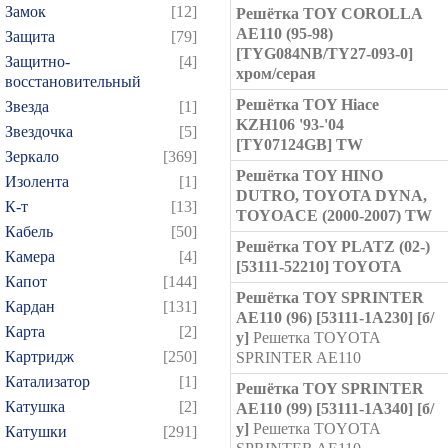
Замок
[12]
Решётка TOY COROLLA
AE110 (95-98)
Защита
[79]
[TYG084NB/TY27-093-0]
Защитно-
[4]
хром/серая
восстановительный
Решётка TOY Hiace
Звезда
[1]
KZH106 '93-'04
Звездочка
[5]
[TY07124GB] TW
Зеркало
[369]
Решётка TOY HINO
Изолента
[1]
DUTRO, TOYOTA DYNA,
К-т
[13]
TOYOACE (2000-2007) TW
Кабель
[50]
Решётка TOY PLATZ (02-)
Камера
[4]
[53111-52210] TOYOTA
Капот
[144]
Решётка TOY SPRINTER
Кардан
[131]
AE110 (96) [53111-1A230] [б/
Карта
[2]
у]
Решетка TOYOTA
Картридж
[250]
SPRINTER AE110
Катализатор
[1]
Решётка TOY SPRINTER
Катушка
[2]
AE110 (99) [53111-1A340] [б/
у]
Решетка TOYOTA
Катушки
[291]