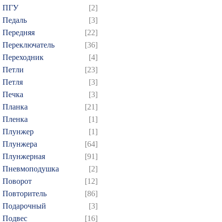
ПГУ
[2]
Педаль
[3]
Передняя
[22]
Переключатель
[36]
Переходник
[4]
Петли
[23]
Петля
[3]
Печка
[3]
Планка
[21]
Пленка
[1]
Плунжер
[1]
Плунжера
[64]
Плунжерная
[91]
Пневмоподушка
[2]
Поворот
[12]
Повторитель
[86]
Подарочный
[3]
Подвес
[16]