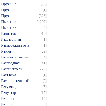
Пружина
[23]
Пружинка
[1]
Пружины
[326]
Пыльник
[1202]
Пыльники
[5]
Радиатор
[916]
Раздаточная
[1]
Размораживатель
[1]
Рамка
[29]
Раскоксовывание
[4]
Распредвал
[41]
Распылители
[226]
Растяжка
[1]
Расширительный
[9]
Регулятор
[5]
Редуктор
[17]
Резинка
[15]
Резинки
[6]