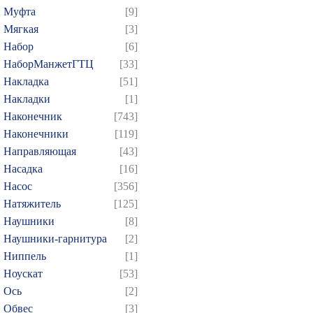
Муфта
[9]
Мягкая
[3]
Набор
[6]
НаборМанжетГТЦ
[33]
Накладка
[51]
Накладки
[1]
Наконечник
[743]
Наконечники
[119]
Направляющая
[43]
Насадка
[16]
Насос
[356]
Натяжитель
[125]
Наушники
[8]
Наушники-гарнитура
[2]
Ниппель
[1]
Ноускат
[53]
Оcь
[2]
Обвес
[3]