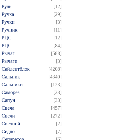
Руль
[12]
Ручка
[29]
Ручки
[3]
Ручник
[11]
РЦC
[12]
РЦС
[84]
Рычаг
[588]
Рычаги
[3]
Сайлентблок
[4208]
Сальник
[4340]
Сальники
[123]
Саморез
[23]
Сапун
[33]
Свеча
[457]
Свечи
[272]
Свечной
[2]
Седло
[7]
Сепаратор
[6]