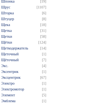
Шпонка
[19]
Шрус
[1107]
Шторка
[6]
Штуцер
[8]
Щека
[18]
Щетка
[31]
Щетки
[58]
Щётки
[124]
Щеткодержатель
[14]
Щеточный
[1]
Щёточный
[7]
Экс.
[4]
Эксентрик
[1]
Эксцентрик
[67]
Электро
[1]
Электромотор
[1]
Элемент
[5]
Эмблема
[1]