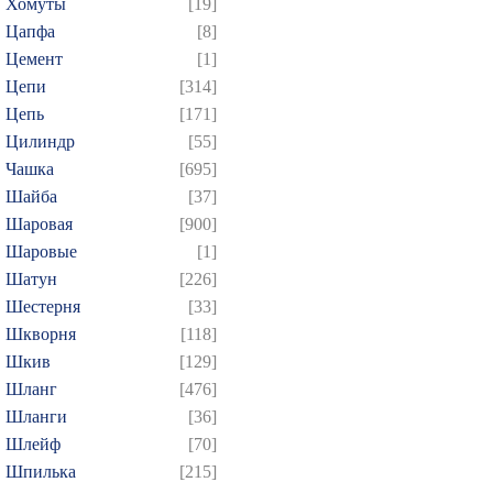
Хомуты
[19]
Цапфа
[8]
Цемент
[1]
Цепи
[314]
Цепь
[171]
Цилиндр
[55]
Чашка
[695]
Шайба
[37]
Шаровая
[900]
Шаровые
[1]
Шатун
[226]
Шестерня
[33]
Шкворня
[118]
Шкив
[129]
Шланг
[476]
Шланги
[36]
Шлейф
[70]
Шпилька
[215]