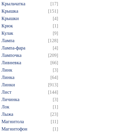
Крыльчатка
[17]
Крышка
[151]
Крышки
[4]
Крюк
[1]
Кулак
[9]
Лампа
[128]
Лампа-фара
[4]
Лампочка
[209]
Ливневка
[66]
Линк
[3]
Линка
[64]
Линки
[913]
Лист
[144]
Личинка
[3]
Лок
[1]
Лыжа
[23]
Магнитола
[11]
Магнитофон
[1]