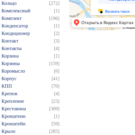
Кольцо
[272]
Комплексный
[1]
Комплект
[196]
Конденсатор
[1]
Кондиционер
[2]
Контакт
[3]
Контакты
[4]
Корзина
[1]
Корзины
[159]
Коромысло
[6]
Корпус
[41]
КПП
[70]
Крепеж
[4]
Крепление
[23]
Крестовина
[309]
Кронштеин
[1]
Кронштейн
[59]
Крыло
[285]