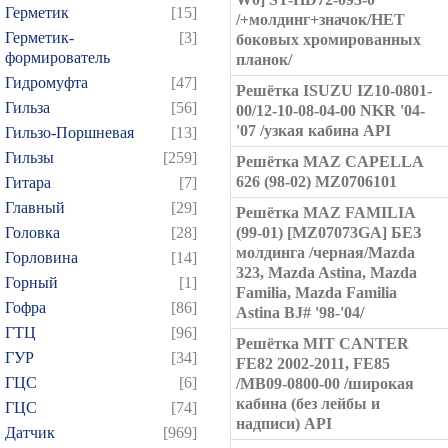
Герметик
[15]
/+молдинг+значок/НЕТ
Герметик-
[3]
боковых хромированных
формирователь
планок/
Гидромуфта
[47]
Решётка ISUZU IZ10-0801-
Гильза
[56]
00/12-10-08-04-00 NKR '04-
'07 /узкая кабина API
Гильзо-Поршневая
[13]
Гильзы
[259]
Решётка MAZ CAPELLA
626 (98-02) MZ0706101
Гитара
[7]
Главный
[29]
Решётка MAZ FAMILIA
Головка
[28]
(99-01) [MZ07073GA] БЕЗ
молдинга /черная/Mazda
Горловина
[14]
323, Mazda Astina, Mazda
Горный
[1]
Familia, Mazda Familia
Гофра
[86]
Astina BJ# '98-'04/
ГТЦ
[96]
Решётка MIT CANTER
ГУР
[34]
FE82 2002-2011, FE85
ГЦC
[6]
/MB09-0800-00 /широкая
кабина (без лейбы и
ГЦС
[74]
надписи) API
Датчик
[969]