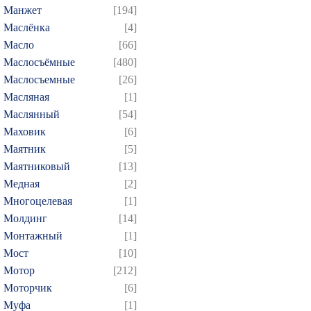
Манжет
[194]
Маслёнка
[4]
Масло
[66]
Маслосъёмные
[480]
Маслосъемные
[26]
Масляная
[1]
Маслянный
[54]
Маховик
[6]
Маятник
[5]
Маятниковый
[13]
Медная
[2]
Многоцелевая
[1]
Молдинг
[14]
Монтажный
[1]
Мост
[10]
Мотор
[212]
Моторчик
[6]
Муфа
[1]