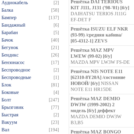
Решётка DAI TERIOUS
Аудиокабель
[2]
KIT J111, J131 ('98-'01) [б/у]
Балка
[58]
DAIHATSU TERIOS J111G
Бампер
[137]
EF-DET F
Бандажный
[6]
Решётка ISUZU ELF NKR
Барабан
[5]
(93-99) /средняя кабина/
Бачок
[40]
[05-4312-1] ZEVS
Бегунок
[21]
Решётка MAZ MPV
Бендикс
[26]
LWEW (99-02) [б/у]
MAZDA MPV LW3W FS-DE
Бензонасос
[17]
Беспроводное
[2]
Решётка NIS NOTE E11
Беспроводные
[1]
[62310-8Y20A] /состояние
НОВОЙ/ [б/у]
NISSAN
Блок
[81]
NOTE E11 HR15DE
Боковые
[4]
Решётка MAZ DEMIO
Болт
[247]
DW3W (1999-2002) 2
Брызговик
[77]
модель [б/у] деффект
Быстрая
[2]
MAZDA DEMIO DW3W
Вакуум
[23]
B3,B5
Вал
[194]
Решётка MAZ BONGO