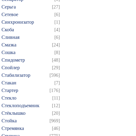
Серьга
[27]
Сетевое
[6]
Синхронизатор
[1]
Скоба
[4]
Сливная
[6]
Смазка
[24]
Сошка
[8]
Спидометр
[48]
Спойлер
[29]
Стабилизатор
[596]
Стакан
[7]
Стартер
[176]
Стекло
[11]
Стеклоподъемник
[12]
Стёклышко
[20]
Стойка
[969]
Стремянка
[46]
Ступица
[775]