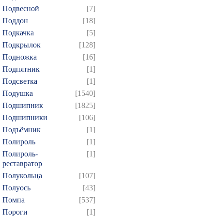
Подвесной
[7]
Поддон
[18]
Подкачка
[5]
Подкрылок
[128]
Подножка
[16]
Подпятник
[1]
Подсветка
[1]
Подушка
[1540]
Подшипник
[1825]
Подшипники
[106]
Подъёмник
[1]
Полироль
[1]
Полироль-
[1]
реставратор
Полукольца
[107]
Полуось
[43]
Помпа
[537]
Пороги
[1]