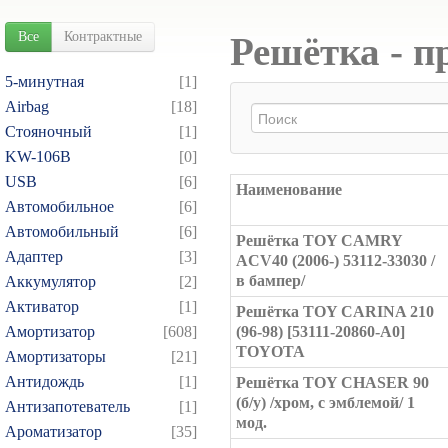
Все
Контрактные
Решётка - п
5-минутная
[1]
Airbag
[18]
Cтояночный
[1]
KW-106B
[0]
USB
[6]
Наименование
Автомобильное
[6]
Автомобильный
[6]
Решётка TOY CAMRY
Адаптер
[3]
ACV40 (2006-) 53112-33030 /
в бампер/
Аккумулятор
[2]
Активатор
[1]
Решётка TOY CARINA 210
Амортизатор
[608]
(96-98) [53111-20860-A0]
TOYOTA
Амортизаторы
[21]
Антидождь
[1]
Решётка TOY CHASER 90
(б/у) /хром, с эмблемой/ 1
Антизапотеватель
[1]
мод.
Ароматизатор
[35]