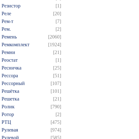
Резистор
[1]
Реле
[20]
Рем-т
[7]
Рем.
[2]
Ремень
[2060]
Ремкомплект
[1924]
Ремни
[21]
Реостат
[1]
Ресничка
[25]
Рессора
[51]
Рессорный
[107]
Решётка
[101]
Решетка
[21]
Ролик
[790]
Ротор
[2]
РТЦ
[475]
Рулевая
[974]
Рулевой
[585]