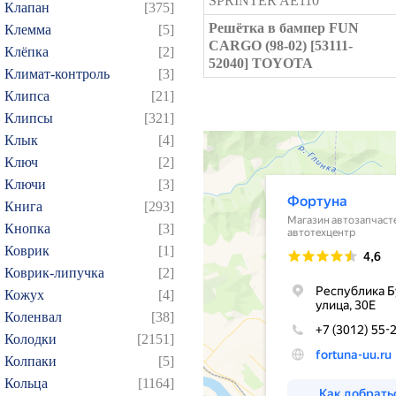
SPRINTER AE110
Клапан
[375]
Решётка в бампер FUN
Клемма
[5]
CARGO (98-02) [53111-
Клёпка
[2]
52040] TOYOTA
Климат-контроль
[3]
Клипса
[21]
Клипсы
[321]
Клык
[4]
Ключ
[2]
Ключи
[3]
Книга
[293]
Кнопка
[3]
Коврик
[1]
Коврик-липучка
[2]
Кожух
[4]
Коленвал
[38]
Колодки
[2151]
Колпаки
[5]
Кольца
[1164]