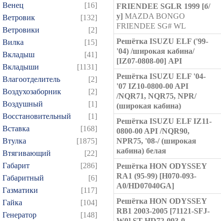
Венец
[16]
FRIENDEE SGLR 1999 [б/
у]
MAZDA BONGO
Ветровик
[132]
FRIENDEE SG# WL
Ветровики
[2]
Решётка ISUZU ELF ('99-
Вилка
[15]
'04) /широкая кабина/
Вкладыш
[41]
[IZ07-0808-00] API
Вкладыши
[1131]
Решётка ISUZU ELF '04-
Влагоотделитель
[2]
'07 IZ10-0800-00 API
Воздухозаборник
[2]
/NQR71, NQR75, NPR/
Воздушный
[1]
(широкая кабина)
Восстановительный
[1]
Решётка ISUZU ELF IZ11-
Вставка
[168]
0800-00 API /NQR90,
Втулка
[1875]
NPR75, '08-/ (широкая
кабина) белая
Втягивающий
[22]
Габарит
[286]
Решётка HON ODYSSEY
RA1 (95-99) [H070-093-
Габаритный
[6]
A0/HD07040GA]
Газматики
[117]
Решётка HON ODYSSEY
Гайка
[104]
RB1 2003-2005 [71121-SFJ-
Генератор
[148]
W0] ST-HD72-093-0