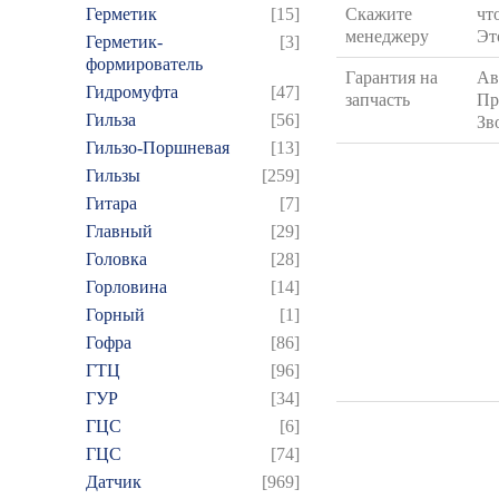
Герметик
[15]
Скажите
чт
менеджеру
Эт
Герметик-
[3]
формирователь
Гарантия на
Ав
Гидромуфта
[47]
запчасть
Пр
Гильза
[56]
Зв
Гильзо-Поршневая
[13]
Гильзы
[259]
Гитара
[7]
Главный
[29]
Головка
[28]
Горловина
[14]
Горный
[1]
Гофра
[86]
ГТЦ
[96]
ГУР
[34]
ГЦC
[6]
ГЦС
[74]
Датчик
[969]