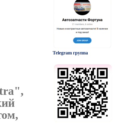
Telegram группа
ra",
кий
том,