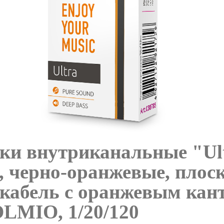
и внутриканальные "Ult
, черно-оранжевые, плос
кабель с оранжевым кан
OLMIO, 1/20/120