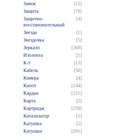
Замок
[12]
Защита
[79]
Защитно-
[4]
восстановительный
Звезда
[1]
Звездочка
[5]
Зеркало
[369]
Изолента
[1]
К-т
[13]
Кабель
[50]
Камера
[4]
Капот
[144]
Кардан
[131]
Карта
[2]
Картридж
[250]
Катализатор
[1]
Катушка
[2]
Катушки
[291]