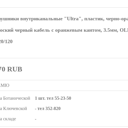
ушники внутриканальные "Ultra", пластик, черно-ор
оский черный кабель с оранжевым кантом, 3.5мм, O
20/120
70
RUB
LMIO
а Ботанической
1 шт. тел 55-23-50
а Ключевской
- тел 352-820
а складе
-