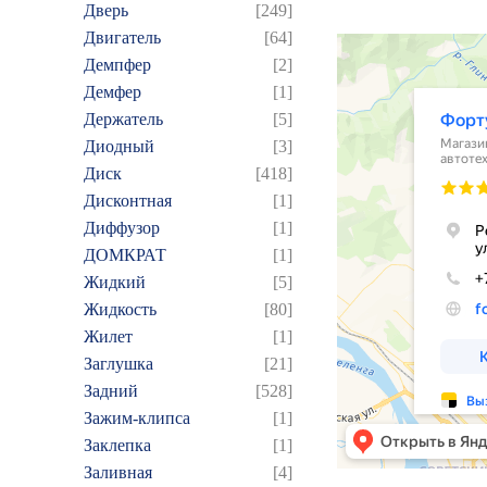
Дверь
[249]
Двигатель
[64]
Демпфер
[2]
Демфер
[1]
Держатель
[5]
Диодный
[3]
Диск
[418]
Дисконтная
[1]
Диффузор
[1]
ДОМКРАТ
[1]
Жидкий
[5]
Жидкость
[80]
Жилет
[1]
Заглушка
[21]
Задний
[528]
Зажим-клипса
[1]
Заклепка
[1]
Заливная
[4]