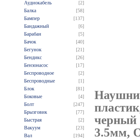
Аудиокабель
[2]
Балка
[58]
Бампер
[137]
Бандажный
[6]
Барабан
[5]
Бачок
[40]
Бегунок
[21]
Бендикс
[26]
Бензонасос
[17]
Беспроводное
[2]
Беспроводные
[1]
Блок
[81]
Наушник
Боковые
[4]
пластик
Болт
[247]
Брызговик
[77]
черный 
Быстрая
[2]
Вакуум
[23]
3.5мм, 
Вал
[194]