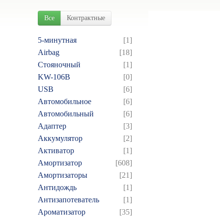
Все
Контрактные
5-минутная
[1]
Airbag
[18]
Cтояночный
[1]
KW-106B
[0]
USB
[6]
Автомобильное
[6]
Автомобильный
[6]
Адаптер
[3]
Аккумулятор
[2]
Активатор
[1]
Амортизатор
[608]
Амортизаторы
[21]
Антидождь
[1]
Антизапотеватель
[1]
Ароматизатор
[35]