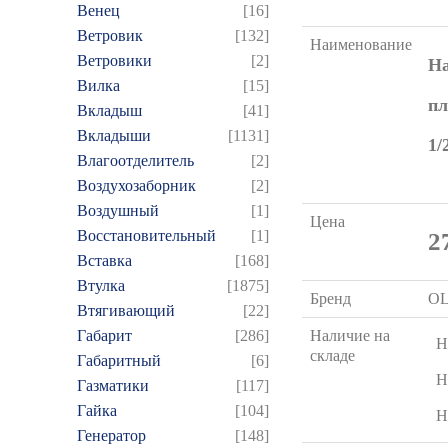
Венец
[16]
Ветровик
[132]
Наименование
Ветровики
[2]
На
Вилка
[15]
пл
Вкладыш
[41]
Вкладыши
[1131]
1/
Влагоотделитель
[2]
Воздухозаборник
[2]
Воздушный
[1]
Цена
Восстановительный
[1]
2
Вставка
[168]
Втулка
[1875]
Бренд
O
Втягивающий
[22]
Габарит
[286]
Наличие на
Н
складе
Габаритный
[6]
Н
Газматики
[117]
Гайка
[104]
Н
Генератор
[148]