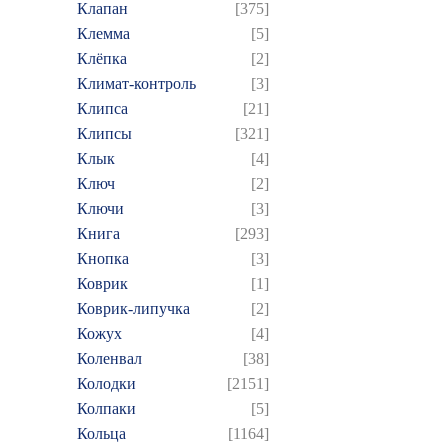
Клапан
[375]
Клемма
[5]
Клёпка
[2]
Климат-контроль
[3]
Клипса
[21]
Клипсы
[321]
Клык
[4]
Ключ
[2]
Ключи
[3]
Книга
[293]
Кнопка
[3]
Коврик
[1]
Коврик-липучка
[2]
Кожух
[4]
Коленвал
[38]
Колодки
[2151]
Колпаки
[5]
Кольца
[1164]