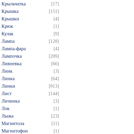
Крыльчатка
[17]
Крышка
[151]
Крышки
[4]
Крюк
[1]
Кулак
[9]
Лампа
[128]
Лампа-фара
[4]
Лампочка
[209]
Ливневка
[66]
Линк
[3]
Линка
[64]
Линки
[913]
Лист
[144]
Личинка
[3]
Лок
[1]
Лыжа
[23]
Магнитола
[11]
Магнитофон
[1]