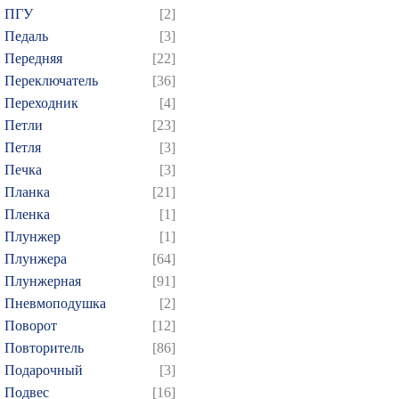
ПГУ
[2]
Педаль
[3]
Передняя
[22]
Переключатель
[36]
Переходник
[4]
Петли
[23]
Петля
[3]
Печка
[3]
Планка
[21]
Пленка
[1]
Плунжер
[1]
Плунжера
[64]
Плунжерная
[91]
Пневмоподушка
[2]
Поворот
[12]
Повторитель
[86]
Подарочный
[3]
Подвес
[16]