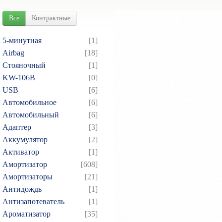
Все
Контрактные
5-минутная
[1]
Airbag
[18]
Cтояночный
[1]
KW-106B
[0]
USB
[6]
Автомобильное
[6]
Автомобильный
[6]
Адаптер
[3]
Аккумулятор
[2]
Активатор
[1]
Амортизатор
[608]
Амортизаторы
[21]
Антидождь
[1]
Антизапотеватель
[1]
Ароматизатор
[35]