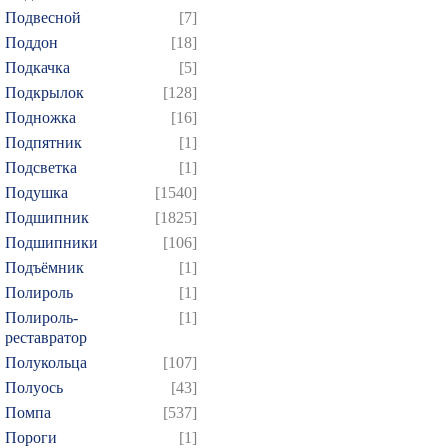
Подвесной
[7]
Поддон
[18]
Подкачка
[5]
Подкрылок
[128]
Подножка
[16]
Подпятник
[1]
Подсветка
[1]
Подушка
[1540]
Подшипник
[1825]
Подшипники
[106]
Подъёмник
[1]
Полироль
[1]
Полироль-
[1]
реставратор
Полукольца
[107]
Полуось
[43]
Помпа
[537]
Пороги
[1]