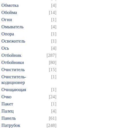
Обмотка
[4]
Обойма
[14]
Огни
[1]
Омыватель
[4]
Опора
[1]
Освежитель
[1]
Ось
[4]
Отбойник
[287]
Отбойники
[80]
Очиститель
[15]
Очиститель-
[1]
кодиционер
Очищающая
[1]
Очко
[24]
Пакет
[1]
Палец
[4]
Панель
[61]
Патрубок
[248]