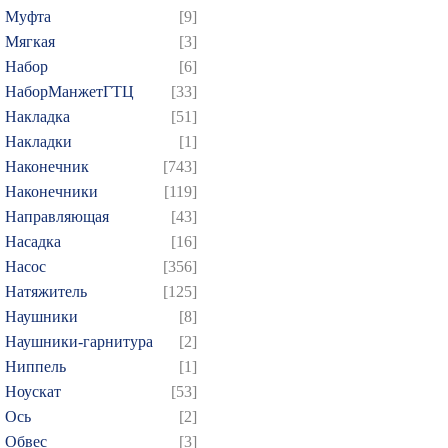
Муфта
[9]
Мягкая
[3]
Набор
[6]
НаборМанжетГТЦ
[33]
Накладка
[51]
Накладки
[1]
Наконечник
[743]
Наконечники
[119]
Направляющая
[43]
Насадка
[16]
Насос
[356]
Натяжитель
[125]
Наушники
[8]
Наушники-гарнитура
[2]
Ниппель
[1]
Ноускат
[53]
Оcь
[2]
Обвес
[3]