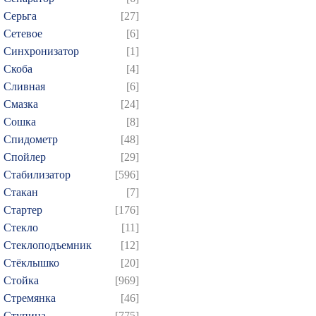
Серьга
[27]
Сетевое
[6]
Синхронизатор
[1]
Скоба
[4]
Сливная
[6]
Смазка
[24]
Сошка
[8]
Спидометр
[48]
Спойлер
[29]
Стабилизатор
[596]
Стакан
[7]
Стартер
[176]
Стекло
[11]
Стеклоподъемник
[12]
Стёклышко
[20]
Стойка
[969]
Стремянка
[46]
Ступица
[775]