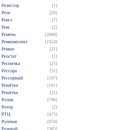
Резистор
[1]
Реле
[20]
Рем-т
[7]
Рем.
[2]
Ремень
[2060]
Ремкомплект
[1924]
Ремни
[21]
Реостат
[1]
Ресничка
[25]
Рессора
[51]
Рессорный
[107]
Решётка
[101]
Решетка
[21]
Ролик
[790]
Ротор
[2]
РТЦ
[475]
Рулевая
[974]
Рулевой
[585]