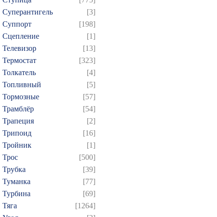
Суперантигель
[3]
Суппорт
[198]
Сцепление
[1]
Телевизор
[13]
Термостат
[323]
Толкатель
[4]
Топливный
[5]
Тормозные
[57]
Трамблёр
[54]
Трапеция
[2]
Трипоид
[16]
Тройник
[1]
Трос
[500]
Трубка
[39]
Туманка
[77]
Турбина
[69]
Тяга
[1264]