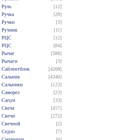
Руль
[12]
Ручка
[29]
Ручки
[3]
Ручник
[11]
РЦC
[12]
РЦС
[84]
Рычаг
[588]
Рычаги
[3]
Сайлентблок
[4208]
Сальник
[4340]
Сальники
[123]
Саморез
[23]
Сапун
[33]
Свеча
[457]
Свечи
[272]
Свечной
[2]
Седло
[7]
Сепаратор
[6]