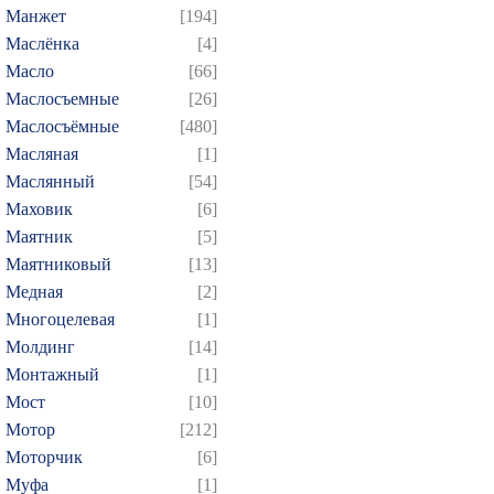
Манжет
[194]
Маслёнка
[4]
Масло
[66]
Маслосъемные
[26]
Маслосъёмные
[480]
Масляная
[1]
Маслянный
[54]
Маховик
[6]
Маятник
[5]
Маятниковый
[13]
Медная
[2]
Многоцелевая
[1]
Молдинг
[14]
Монтажный
[1]
Мост
[10]
Мотор
[212]
Моторчик
[6]
Муфа
[1]