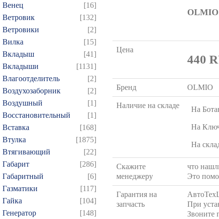
Венец
[16]
OLMIO
Ветровик
[132]
Ветровики
[2]
Вилка
[15]
Цена
Вкладыш
[41]
440
R
Вкладыши
[1131]
Влагоотделитель
[2]
Бренд
OLMIO
Воздухозаборник
[2]
Воздушный
[1]
Наличие на складе
На Бота
Восстановительный
[1]
На Клю
Вставка
[168]
Втулка
[1875]
На скла
Втягивающий
[22]
Габарит
[286]
Скажите
что нашли
Габаритный
[6]
менеджеру
Это помо
Газматики
[117]
Гарантия на
АвтоТех
Гайка
[104]
запчасть
При уста
Генератор
[148]
Звоните 