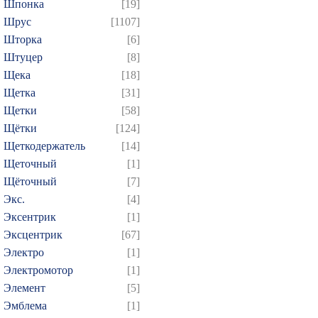
Шпонка
[19]
Шрус
[1107]
Шторка
[6]
Штуцер
[8]
Щека
[18]
Щетка
[31]
Щетки
[58]
Щётки
[124]
Щеткодержатель
[14]
Щеточный
[1]
Щёточный
[7]
Экс.
[4]
Эксентрик
[1]
Эксцентрик
[67]
Электро
[1]
Электромотор
[1]
Элемент
[5]
Эмблема
[1]