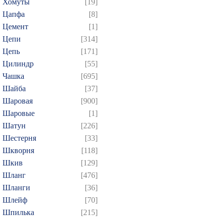
Хомуты
[19]
Цапфа
[8]
Цемент
[1]
Цепи
[314]
Цепь
[171]
Цилиндр
[55]
Чашка
[695]
Шайба
[37]
Шаровая
[900]
Шаровые
[1]
Шатун
[226]
Шестерня
[33]
Шкворня
[118]
Шкив
[129]
Шланг
[476]
Шланги
[36]
Шлейф
[70]
Шпилька
[215]