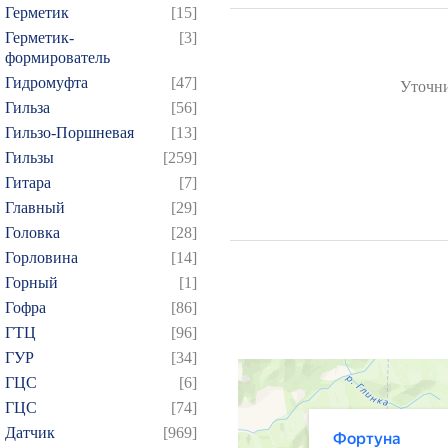
Герметик
[15]
Герметик-
[3]
формирователь
Гидромуфта
[47]
Уточни
Гильза
[56]
Гильзо-Поршневая
[13]
Гильзы
[259]
Гитара
[7]
Главный
[29]
Головка
[28]
Горловина
[14]
Горный
[1]
Гофра
[86]
ГТЦ
[96]
ГУР
[34]
ГЦC
[6]
ГЦС
[74]
Датчик
[969]