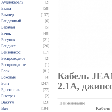
Аудиокабель
[2]
Балка
[58]
Бампер
[137]
Бандажный
[6]
Барабан
[5]
Бачок
[40]
Бегунок
[21]
Бендикс
[26]
Бензонасос
[17]
Беспроводное
[2]
Беспроводные
[1]
Блок
[81]
Кабель JEAN
Боковые
[4]
2.1A, джин
Болт
[247]
Брызговик
[77]
Быстрая
[2]
Вакуум
[23]
Наименование
Кабель 
Вал
[194]