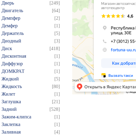
Дверь
[249]
Двигатель
[64]
Демпфер
[2]
Демфер
[1]
Держатель
[5]
Диодный
[3]
Диск
[418]
Дисконтная
[1]
Диффузор
[1]
ДОМКРАТ
[1]
Жидкий
[5]
Жидкость
[80]
Жилет
[1]
Заглушка
[21]
Задний
[528]
Зажим-клипса
[1]
Заклепка
[1]
Заливная
[4]