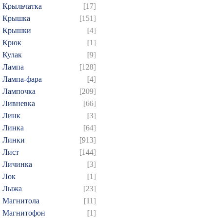
Крыльчатка
[17]
Крышка
[151]
Крышки
[4]
Крюк
[1]
Кулак
[9]
Лампа
[128]
Лампа-фара
[4]
Лампочка
[209]
Ливневка
[66]
Линк
[3]
Линка
[64]
Линки
[913]
Лист
[144]
Личинка
[3]
Лок
[1]
Лыжа
[23]
Магнитола
[11]
Магнитофон
[1]