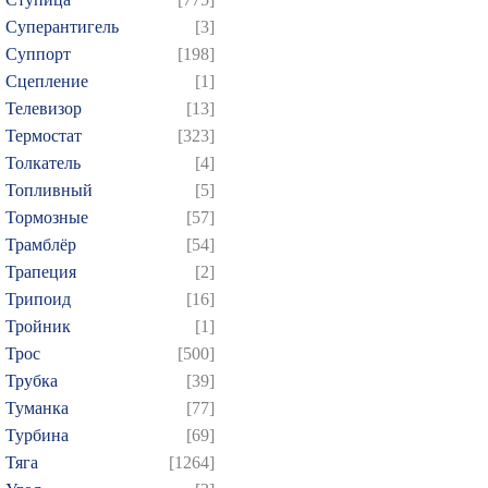
Суперантигель
[3]
Суппорт
[198]
Сцепление
[1]
Телевизор
[13]
Термостат
[323]
Толкатель
[4]
Топливный
[5]
Тормозные
[57]
Трамблёр
[54]
Трапеция
[2]
Трипоид
[16]
Тройник
[1]
Трос
[500]
Трубка
[39]
Туманка
[77]
Турбина
[69]
Тяга
[1264]