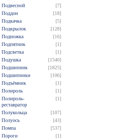
Подвесной
[7]
Поддон
[18]
Подкачка
[5]
Подкрылок
[128]
Подножка
[16]
Подпятник
[1]
Подсветка
[1]
Подушка
[1540]
Подшипник
[1825]
Подшипники
[106]
Подъёмник
[1]
Полироль
[1]
Полироль-
[1]
реставратор
Полукольца
[107]
Полуось
[43]
Помпа
[537]
Пороги
[1]