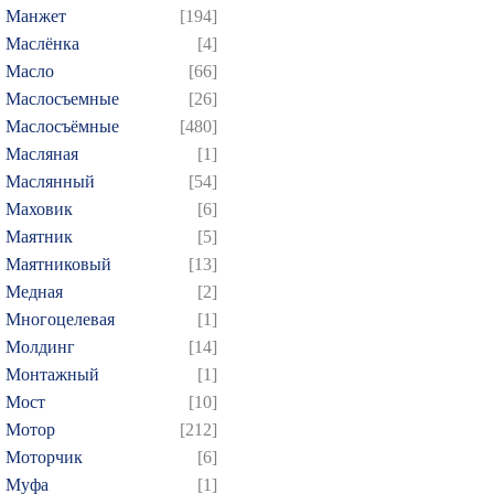
Манжет
[194]
Маслёнка
[4]
Масло
[66]
Маслосъемные
[26]
Маслосъёмные
[480]
Масляная
[1]
Маслянный
[54]
Маховик
[6]
Маятник
[5]
Маятниковый
[13]
Медная
[2]
Многоцелевая
[1]
Молдинг
[14]
Монтажный
[1]
Мост
[10]
Мотор
[212]
Моторчик
[6]
Муфа
[1]