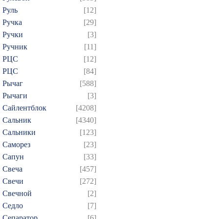
Руль
[12]
Ручка
[29]
Ручки
[3]
Ручник
[11]
РЦC
[12]
РЦС
[84]
Рычаг
[588]
Рычаги
[3]
Сайлентблок
[4208]
Сальник
[4340]
Сальники
[123]
Саморез
[23]
Сапун
[33]
Свеча
[457]
Свечи
[272]
Свечной
[2]
Седло
[7]
Сепаратор
[6]