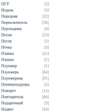
ПГУ
[2]
Педаль
[3]
Передняя
[22]
Переключатель
[36]
Переходник
[4]
Петли
[23]
Петля
[3]
Печка
[3]
Планка
[21]
Пленка
[1]
Плунжер
[1]
Плунжера
[64]
Плунжерная
[91]
Пневмоподушка
[2]
Поворот
[12]
Повторитель
[86]
Подарочный
[3]
Подвес
[16]