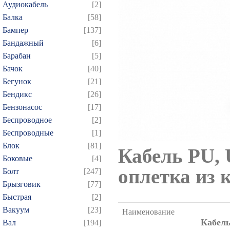
Аудиокабель
[2]
Балка
[58]
Бампер
[137]
Бандажный
[6]
Барабан
[5]
Бачок
[40]
Бегунок
[21]
Бендикс
[26]
Бензонасос
[17]
Беспроводное
[2]
Беспроводные
[1]
Блок
[81]
Кабель PU, U
Боковые
[4]
оплетка из
Болт
[247]
Брызговик
[77]
Быстрая
[2]
Вакуум
[23]
Наименование
Кабель
Вал
[194]