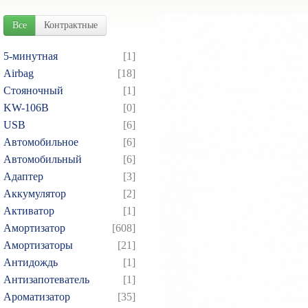
Все
Контрактные
5-минутная
[1]
Airbag
[18]
Cтояночный
[1]
KW-106B
[0]
USB
[6]
Автомобильное
[6]
Автомобильный
[6]
Адаптер
[3]
Аккумулятор
[2]
Активатор
[1]
Амортизатор
[608]
Амортизаторы
[21]
Антидождь
[1]
Антизапотеватель
[1]
Ароматизатор
[35]