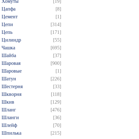
Хомуты
[19]
Цапфа
[8]
Цемент
[1]
Цепи
[314]
Цепь
[171]
Цилиндр
[55]
Чашка
[695]
Шайба
[37]
Шаровая
[900]
Шаровые
[1]
Шатун
[226]
Шестерня
[33]
Шкворня
[118]
Шкив
[129]
Шланг
[476]
Шланги
[36]
Шлейф
[70]
Шпилька
[215]