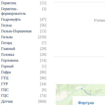
Герметик
[15]
Герметик-
[3]
формирователь
Гидромуфта
[47]
Уточни
Гильза
[56]
Гильзо-Поршневая
[13]
Гильзы
[259]
Гитара
[7]
Главный
[29]
Головка
[28]
Горловина
[14]
Горный
[1]
Гофра
[86]
ГТЦ
[96]
ГУР
[34]
ГЦC
[6]
ГЦС
[74]
Датчик
[969]