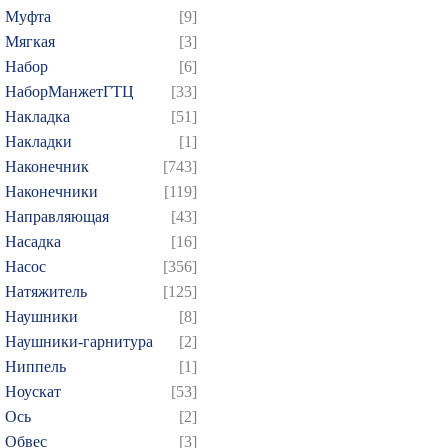
Муфта
[9]
Мягкая
[3]
Набор
[6]
НаборМанжетГТЦ
[33]
Накладка
[51]
Накладки
[1]
Наконечник
[743]
Наконечники
[119]
Направляющая
[43]
Насадка
[16]
Насос
[356]
Натяжитель
[125]
Наушники
[8]
Наушники-гарнитура
[2]
Ниппель
[1]
Ноускат
[53]
Оcь
[2]
Обвес
[3]