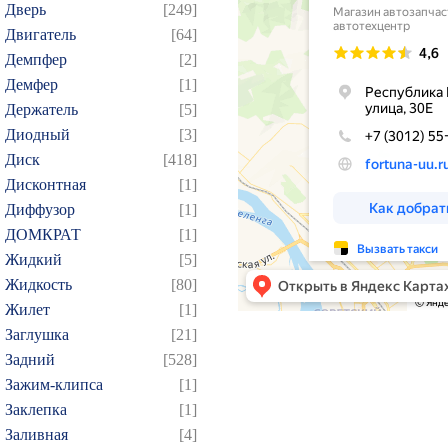
Дверь
[249]
Двигатель
[64]
Демпфер
[2]
Демфер
[1]
Держатель
[5]
Диодный
[3]
Диск
[418]
Дисконтная
[1]
Диффузор
[1]
ДОМКРАТ
[1]
Жидкий
[5]
Жидкость
[80]
Жилет
[1]
Заглушка
[21]
Задний
[528]
Зажим-клипса
[1]
Заклепка
[1]
Заливная
[4]