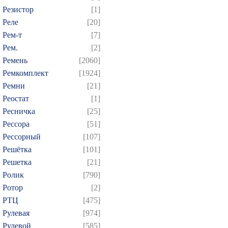
Резистор
[1]
Реле
[20]
Рем-т
[7]
Рем.
[2]
Ремень
[2060]
Ремкомплект
[1924]
Ремни
[21]
Реостат
[1]
Ресничка
[25]
Рессора
[51]
Рессорный
[107]
Решётка
[101]
Решетка
[21]
Ролик
[790]
Ротор
[2]
РТЦ
[475]
Рулевая
[974]
Рулевой
[585]