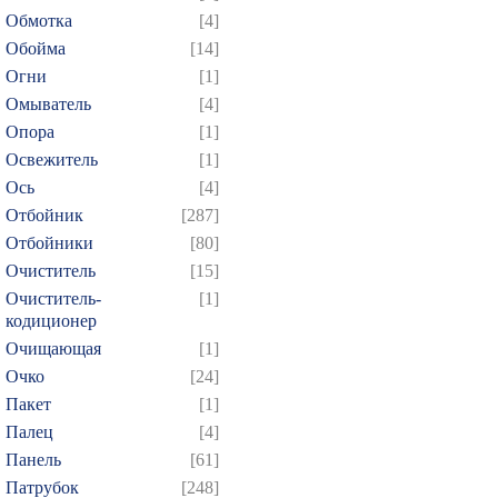
Обмотка
[4]
Обойма
[14]
Огни
[1]
Омыватель
[4]
Опора
[1]
Освежитель
[1]
Ось
[4]
Отбойник
[287]
Отбойники
[80]
Очиститель
[15]
Очиститель-
[1]
кодиционер
Очищающая
[1]
Очко
[24]
Пакет
[1]
Палец
[4]
Панель
[61]
Патрубок
[248]