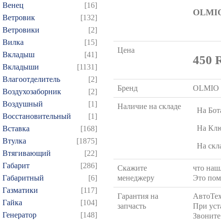
Венец
[16]
OLMI
Ветровик
[132]
Ветровики
[2]
Вилка
[15]
Цена
Вкладыш
[41]
450
Вкладыши
[1131]
Влагоотделитель
[2]
Бренд
OLMIO
Воздухозаборник
[2]
Воздушный
[1]
Наличие на складе
На Бот
Восстановительный
[1]
На Кл
Вставка
[168]
Втулка
[1875]
На скл
Втягивающий
[22]
Габарит
[286]
Скажите
что нашл
Габаритный
[6]
менеджеру
Это пом
Газматики
[117]
Гарантия на
АвтоТе
Гайка
[104]
запчасть
При уст
Генератор
[148]
Звоните