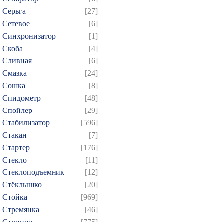
Серьга
[27]
Сетевое
[6]
Синхронизатор
[1]
Скоба
[4]
Сливная
[6]
Смазка
[24]
Сошка
[8]
Спидометр
[48]
Спойлер
[29]
Стабилизатор
[596]
Стакан
[7]
Стартер
[176]
Стекло
[11]
Стеклоподъемник
[12]
Стёклышко
[20]
Стойка
[969]
Стремянка
[46]
Ступица
[775]