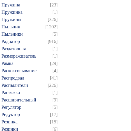
Пружина
[23]
Пружинка
[1]
Пружины
[326]
Пыльник
[1202]
Пыльники
[5]
Радиатор
[916]
Раздаточная
[1]
Размораживатель
[1]
Рамка
[29]
Раскоксовывание
[4]
Распредвал
[41]
Распылители
[226]
Растяжка
[1]
Расширительный
[9]
Регулятор
[5]
Редуктор
[17]
Резинка
[15]
Резинки
[6]