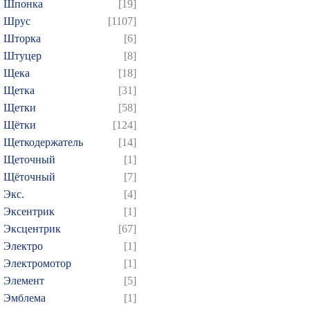
Шпонка
[19]
Шрус
[1107]
Шторка
[6]
Штуцер
[8]
Щека
[18]
Щетка
[31]
Щетки
[58]
Щётки
[124]
Щеткодержатель
[14]
Щеточный
[1]
Щёточный
[7]
Экс.
[4]
Эксентрик
[1]
Эксцентрик
[67]
Электро
[1]
Электромотор
[1]
Элемент
[5]
Эмблема
[1]