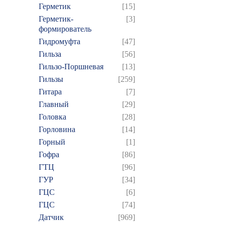
Герметик
[15]
Герметик-
[3]
формирователь
Гидромуфта
[47]
Гильза
[56]
Гильзо-Поршневая
[13]
Гильзы
[259]
Гитара
[7]
Главный
[29]
Головка
[28]
Горловина
[14]
Горный
[1]
Гофра
[86]
ГТЦ
[96]
ГУР
[34]
ГЦC
[6]
ГЦС
[74]
Датчик
[969]