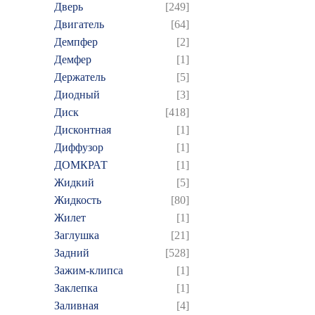
Дверь
[249]
Двигатель
[64]
Демпфер
[2]
Демфер
[1]
Держатель
[5]
Диодный
[3]
Диск
[418]
Дисконтная
[1]
Диффузор
[1]
ДОМКРАТ
[1]
Жидкий
[5]
Жидкость
[80]
Жилет
[1]
Заглушка
[21]
Задний
[528]
Зажим-клипса
[1]
Заклепка
[1]
Заливная
[4]