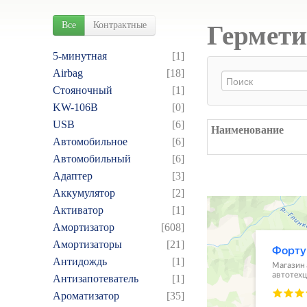
Все
Контрактные
Гермети
5-минутная
[1]
Airbag
[18]
Cтояночный
[1]
KW-106B
[0]
USB
[6]
Наименование
Автомобильное
[6]
Автомобильный
[6]
Адаптер
[3]
Аккумулятор
[2]
Активатор
[1]
Амортизатор
[608]
Амортизаторы
[21]
Антидождь
[1]
Антизапотеватель
[1]
Ароматизатор
[35]