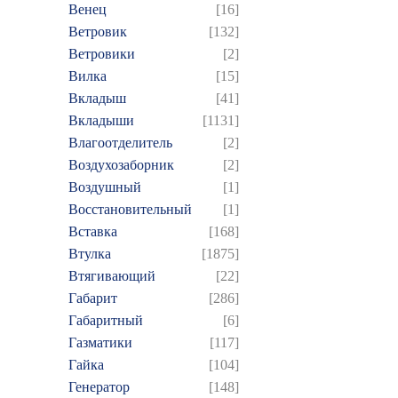
Венец
[16]
Ветровик
[132]
Ветровики
[2]
Вилка
[15]
Вкладыш
[41]
Вкладыши
[1131]
Влагоотделитель
[2]
Воздухозаборник
[2]
Воздушный
[1]
Восстановительный
[1]
Вставка
[168]
Втулка
[1875]
Втягивающий
[22]
Габарит
[286]
Габаритный
[6]
Газматики
[117]
Гайка
[104]
Генератор
[148]