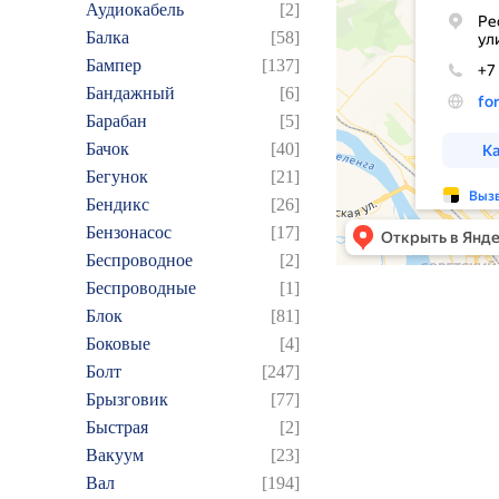
Аудиокабель
[2]
Балка
[58]
Бампер
[137]
Бандажный
[6]
Барабан
[5]
Бачок
[40]
Бегунок
[21]
Бендикс
[26]
Бензонасос
[17]
Беспроводное
[2]
Беспроводные
[1]
Блок
[81]
Боковые
[4]
Болт
[247]
Брызговик
[77]
Быстрая
[2]
Вакуум
[23]
Вал
[194]