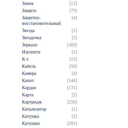
Замок
[12]
Защита
[79]
Защитно-
[4]
восстановительный
Звезда
[1]
Звездочка
[5]
Зеркало
[369]
Изолента
[1]
К-т
[13]
Кабель
[50]
Камера
[4]
Капот
[144]
Кардан
[131]
Карта
[2]
Картридж
[250]
Катализатор
[1]
Катушка
[2]
Катушки
[291]