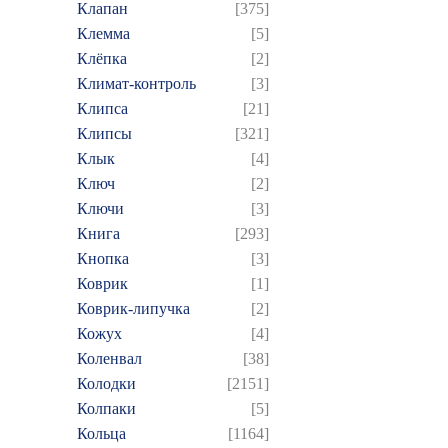
Клапан
[375]
Клемма
[5]
Клёпка
[2]
Климат-контроль
[3]
Клипса
[21]
Клипсы
[321]
Клык
[4]
Ключ
[2]
Ключи
[3]
Книга
[293]
Кнопка
[3]
Коврик
[1]
Коврик-липучка
[2]
Кожух
[4]
Коленвал
[38]
Колодки
[2151]
Колпаки
[5]
Кольца
[1164]