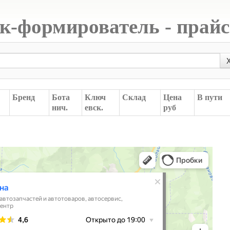
к-формирователь - прайс
Бренд
Бота
Ключ
Склад
Цена
В пути
нич.
евск.
руб