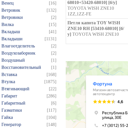
68010+53420-68010] [б/у]
Венец
[16]
TOYOTA WISH ZNE10
Ветровик
[132]
1ZZ,1ZZ-FE
Ветровики
[2]
Петля капота TOY WISH
Вилка
[15]
ZNE10 RH [53410-68010] [б/
Вкладыш
[41]
у]
TOYOTA WISH ZNE10
Вкладыши
[1131]
Влагоотделитель
[2]
Воздухозаборник
[2]
Воздушный
[1]
Восстановительный
[1]
Вставка
[168]
Втулка
[1875]
Втягивающий
[22]
Габарит
[286]
Габаритный
[6]
Газматики
[117]
Гайка
[104]
Генератор
[148]