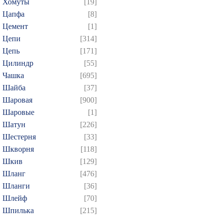
Хомуты
[19]
Цапфа
[8]
Цемент
[1]
Цепи
[314]
Цепь
[171]
Цилиндр
[55]
Чашка
[695]
Шайба
[37]
Шаровая
[900]
Шаровые
[1]
Шатун
[226]
Шестерня
[33]
Шкворня
[118]
Шкив
[129]
Шланг
[476]
Шланги
[36]
Шлейф
[70]
Шпилька
[215]