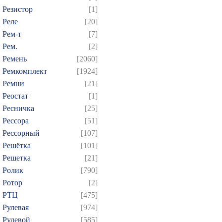
Резистор
[1]
Реле
[20]
Рем-т
[7]
Рем.
[2]
Ремень
[2060]
Ремкомплект
[1924]
Ремни
[21]
Реостат
[1]
Ресничка
[25]
Рессора
[51]
Рессорный
[107]
Решётка
[101]
Решетка
[21]
Ролик
[790]
Ротор
[2]
РТЦ
[475]
Рулевая
[974]
Рулевой
[585]