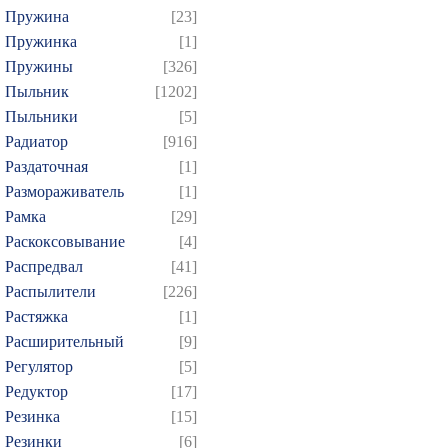
Пружина
[23]
Пружинка
[1]
Пружины
[326]
Пыльник
[1202]
Пыльники
[5]
Радиатор
[916]
Раздаточная
[1]
Размораживатель
[1]
Рамка
[29]
Раскоксовывание
[4]
Распредвал
[41]
Распылители
[226]
Растяжка
[1]
Расширительный
[9]
Регулятор
[5]
Редуктор
[17]
Резинка
[15]
Резинки
[6]