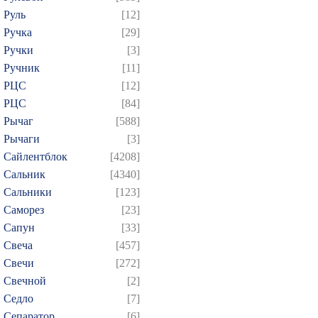
Руль
[12]
Ручка
[29]
Ручки
[3]
Ручник
[11]
РЦC
[12]
РЦС
[84]
Рычаг
[588]
Рычаги
[3]
Сайлентблок
[4208]
Сальник
[4340]
Сальники
[123]
Саморез
[23]
Сапун
[33]
Свеча
[457]
Свечи
[272]
Свечной
[2]
Седло
[7]
Сепаратор
[6]