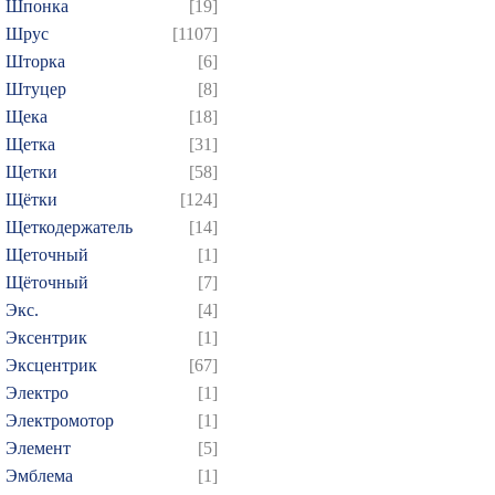
Шпонка
[19]
Шрус
[1107]
Шторка
[6]
Штуцер
[8]
Щека
[18]
Щетка
[31]
Щетки
[58]
Щётки
[124]
Щеткодержатель
[14]
Щеточный
[1]
Щёточный
[7]
Экс.
[4]
Эксентрик
[1]
Эксцентрик
[67]
Электро
[1]
Электромотор
[1]
Элемент
[5]
Эмблема
[1]