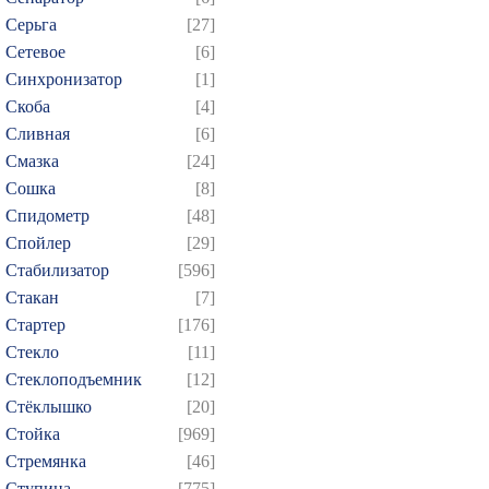
Серьга
[27]
Сетевое
[6]
Синхронизатор
[1]
Скоба
[4]
Сливная
[6]
Смазка
[24]
Сошка
[8]
Спидометр
[48]
Спойлер
[29]
Стабилизатор
[596]
Стакан
[7]
Стартер
[176]
Стекло
[11]
Стеклоподъемник
[12]
Стёклышко
[20]
Стойка
[969]
Стремянка
[46]
Ступица
[775]