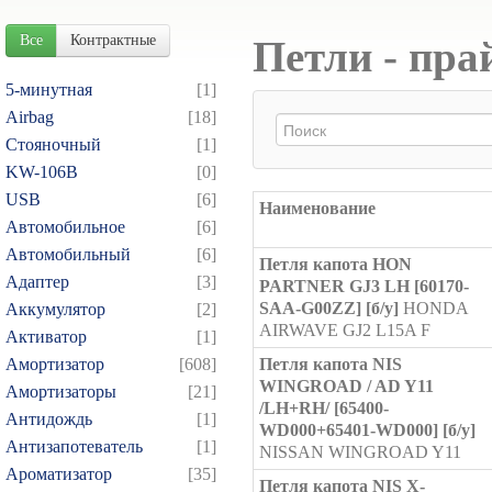
Все
Контрактные
Петли - пра
5-минутная
[1]
Airbag
[18]
Cтояночный
[1]
KW-106B
[0]
USB
[6]
Наименование
Автомобильное
[6]
Автомобильный
[6]
Петля капота HON
Адаптер
[3]
PARTNER GJ3 LH [60170-
SAA-G00ZZ] [б/у]
HONDA
Аккумулятор
[2]
AIRWAVE GJ2 L15A F
Активатор
[1]
Амортизатор
[608]
Петля капота NIS
WINGROAD / AD Y11
Амортизаторы
[21]
/LH+RH/ [65400-
Антидождь
[1]
WD000+65401-WD000] [б/у]
Антизапотеватель
[1]
NISSAN WINGROAD Y11
Ароматизатор
[35]
Петля капота NIS X-