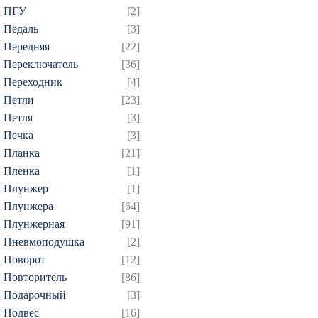
ПГУ
[2]
Педаль
[3]
Передняя
[22]
Переключатель
[36]
Переходник
[4]
Петли
[23]
Петля
[3]
Печка
[3]
Планка
[21]
Пленка
[1]
Плунжер
[1]
Плунжера
[64]
Плунжерная
[91]
Пневмоподушка
[2]
Поворот
[12]
Повторитель
[86]
Подарочный
[3]
Подвес
[16]