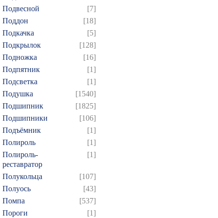
Подвесной
[7]
Поддон
[18]
Подкачка
[5]
Подкрылок
[128]
Подножка
[16]
Подпятник
[1]
Подсветка
[1]
Подушка
[1540]
Подшипник
[1825]
Подшипники
[106]
Подъёмник
[1]
Полироль
[1]
Полироль-
[1]
реставратор
Полукольца
[107]
Полуось
[43]
Помпа
[537]
Пороги
[1]