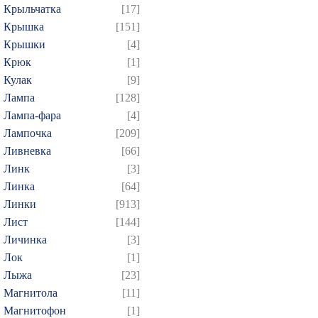
Крыльчатка
[17]
Крышка
[151]
Крышки
[4]
Крюк
[1]
Кулак
[9]
Лампа
[128]
Лампа-фара
[4]
Лампочка
[209]
Ливневка
[66]
Линк
[3]
Линка
[64]
Линки
[913]
Лист
[144]
Личинка
[3]
Лок
[1]
Лыжа
[23]
Магнитола
[11]
Магнитофон
[1]