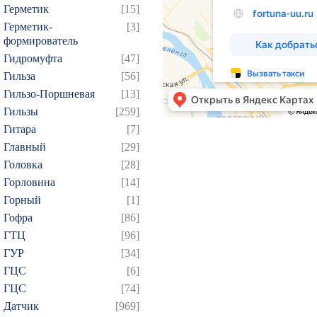
Герметик
[15]
Герметик-
[3]
формирователь
Гидромуфта
[47]
Гильза
[56]
Гильзо-Поршневая
[13]
Гильзы
[259]
Гитара
[7]
Главный
[29]
Головка
[28]
Горловина
[14]
Горный
[1]
Гофра
[86]
ГТЦ
[96]
ГУР
[34]
ГЦC
[6]
ГЦС
[74]
Датчик
[969]