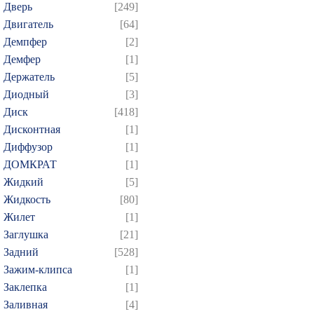
Дверь
[249]
Двигатель
[64]
Демпфер
[2]
Демфер
[1]
Держатель
[5]
Диодный
[3]
Диск
[418]
Дисконтная
[1]
Диффузор
[1]
ДОМКРАТ
[1]
Жидкий
[5]
Жидкость
[80]
Жилет
[1]
Заглушка
[21]
Задний
[528]
Зажим-клипса
[1]
Заклепка
[1]
Заливная
[4]