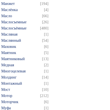
Манжет
[194]
Маслёнка
[4]
Масло
[66]
Маслосъемные
[26]
Маслосъёмные
[480]
Масляная
[1]
Маслянный
[54]
Маховик
[6]
Маятник
[5]
Маятниковый
[13]
Медная
[2]
Многоцелевая
[1]
Молдинг
[14]
Монтажный
[1]
Мост
[10]
Мотор
[212]
Моторчик
[6]
Муфа
[1]