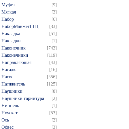
Муфта
[9]
Мягкая
[3]
Набор
[6]
НаборМанжетГТЦ
[33]
Накладка
[51]
Накладки
[1]
Наконечник
[743]
Наконечники
[119]
Направляющая
[43]
Насадка
[16]
Насос
[356]
Натяжитель
[125]
Наушники
[8]
Наушники-гарнитура
[2]
Ниппель
[1]
Ноускат
[53]
Оcь
[2]
Обвес
[3]