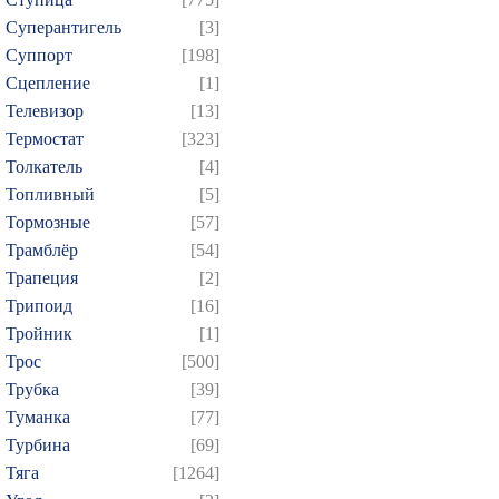
Суперантигель
[3]
Суппорт
[198]
Сцепление
[1]
Телевизор
[13]
Термостат
[323]
Толкатель
[4]
Топливный
[5]
Тормозные
[57]
Трамблёр
[54]
Трапеция
[2]
Трипоид
[16]
Тройник
[1]
Трос
[500]
Трубка
[39]
Туманка
[77]
Турбина
[69]
Тяга
[1264]