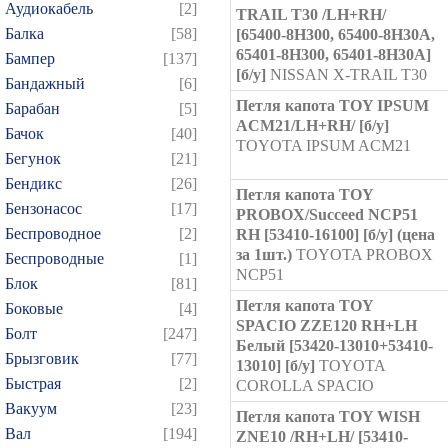
Аудиокабель
[2]
TRAIL T30 /LH+RH/
Балка
[58]
[65400-8H300, 65400-8H30A,
65401-8H300, 65401-8H30A]
Бампер
[137]
[б/у]
NISSAN X-TRAIL T30
Бандажный
[6]
Петля капота TOY IPSUM
Барабан
[5]
ACM21/LH+RH/ [б/у]
Бачок
[40]
TOYOTA IPSUM ACM21
Бегунок
[21]
Бендикс
[26]
Петля капота TOY
Бензонасос
[17]
PROBOX/Succeed NCP51
Беспроводное
[2]
RH [53410-16100] [б/у] (цена
за 1шт.)
TOYOTA PROBOX
Беспроводные
[1]
NCP51
Блок
[81]
Петля капота TOY
Боковые
[4]
SPACIO ZZE120 RH+LH
Болт
[247]
Белый [53420-13010+53410-
Брызговик
[77]
13010] [б/у]
TOYOTA
Быстрая
[2]
COROLLA SPACIO
Вакуум
[23]
Петля капота TOY WISH
Вал
[194]
ZNE10 /RH+LH/ [53410-