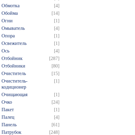
Обмотка
[4]
Обойма
[14]
Огни
[1]
Омыватель
[4]
Опора
[1]
Освежитель
[1]
Ось
[4]
Отбойник
[287]
Отбойники
[80]
Очиститель
[15]
Очиститель-
[1]
кодиционер
Очищающая
[1]
Очко
[24]
Пакет
[1]
Палец
[4]
Панель
[61]
Патрубок
[248]