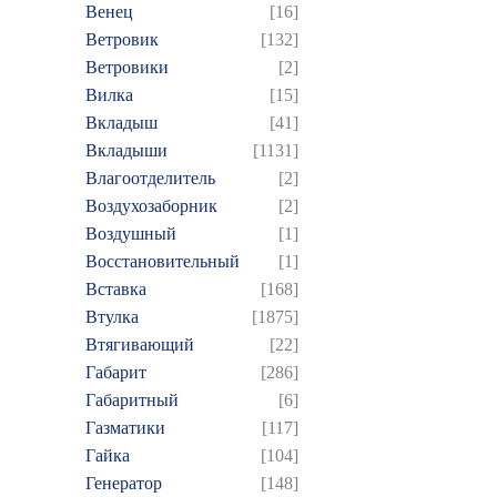
Венец
[16]
Ветровик
[132]
Ветровики
[2]
Вилка
[15]
Вкладыш
[41]
Вкладыши
[1131]
Влагоотделитель
[2]
Воздухозаборник
[2]
Воздушный
[1]
Восстановительный
[1]
Вставка
[168]
Втулка
[1875]
Втягивающий
[22]
Габарит
[286]
Габаритный
[6]
Газматики
[117]
Гайка
[104]
Генератор
[148]