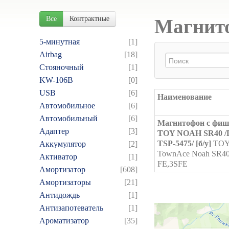
Все
Контрактные
Магнито
5-минутная
[1]
Airbag
[18]
Cтояночный
[1]
KW-106B
[0]
USB
[6]
Наименование
Автомобильное
[6]
Автомобильный
[6]
Магнитофон с фи
Адаптер
[3]
TOY NOAH SR40 /
TSP-5475/ [б/у]
TOY
Аккумулятор
[2]
TownAce Noah SR40
Активатор
[1]
FE,3SFE
Амортизатор
[608]
Амортизаторы
[21]
Антидождь
[1]
Антизапотеватель
[1]
Ароматизатор
[35]