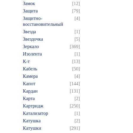
Замок
[12]
Защита
[79]
Защитно-
[4]
восстановительный
Звезда
[1]
Звездочка
[5]
Зеркало
[369]
Изолента
[1]
К-т
[13]
Кабель
[50]
Камера
[4]
Капот
[144]
Кардан
[131]
Карта
[2]
Картридж
[250]
Катализатор
[1]
Катушка
[2]
Катушки
[291]