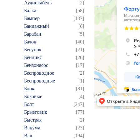
Аудиокабель
[2]
Балка
[58]
Бампер
[137]
Бандажный
[6]
Барабан
[5]
Бачок
[40]
Бегунок
[21]
Бендикс
[26]
Бензонасос
[17]
Беспроводное
[2]
Беспроводные
[1]
Блок
[81]
Боковые
[4]
Болт
[247]
Брызговик
[77]
Быстрая
[2]
Вакуум
[23]
Вал
[194]