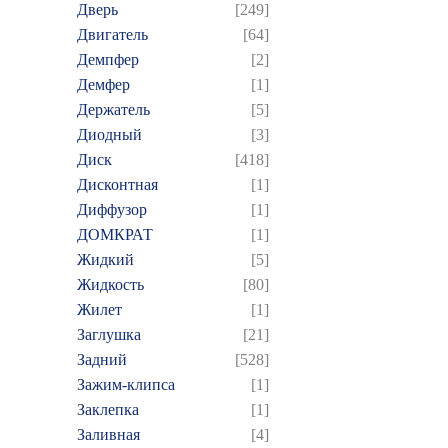
Дверь
[249]
Двигатель
[64]
Демпфер
[2]
Демфер
[1]
Держатель
[5]
Диодный
[3]
Диск
[418]
Дисконтная
[1]
Диффузор
[1]
ДОМКРАТ
[1]
Жидкий
[5]
Жидкость
[80]
Жилет
[1]
Заглушка
[21]
Задний
[528]
Зажим-клипса
[1]
Заклепка
[1]
Заливная
[4]