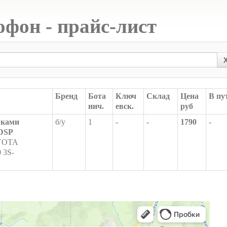
фон - прайс-лист
Бренд
Бота
Ключ
Склад
Цена
В пу
нич.
евск.
руб
шками
б/у
1
-
-
1790
-
DSP
OTA
 3S-