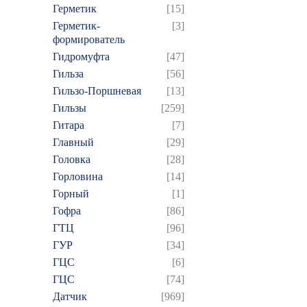
Герметик
[15]
Герметик-
[3]
формирователь
Гидромуфта
[47]
Гильза
[56]
Гильзо-Поршневая
[13]
Гильзы
[259]
Гитара
[7]
Главный
[29]
Головка
[28]
Горловина
[14]
Горный
[1]
Гофра
[86]
ГТЦ
[96]
ГУР
[34]
ГЦC
[6]
ГЦС
[74]
Датчик
[969]