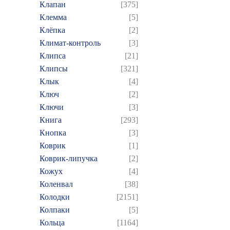
Клапан
[375]
Клемма
[5]
Клёпка
[2]
Климат-контроль
[3]
Клипса
[21]
Клипсы
[321]
Клык
[4]
Ключ
[2]
Ключи
[3]
Книга
[293]
Кнопка
[3]
Коврик
[1]
Коврик-липучка
[2]
Кожух
[4]
Коленвал
[38]
Колодки
[2151]
Колпаки
[5]
Кольца
[1164]