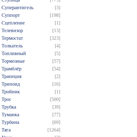
Суперантигель
[3]
Суппорт
[198]
Сцепление
[1]
Телевизор
[13]
Термостат
[323]
Толкатель
[4]
Топливный
[5]
Тормозные
[57]
Трамблёр
[54]
Трапеция
[2]
Трипоид
[16]
Тройник
[1]
Трос
[500]
Трубка
[39]
Туманка
[77]
Турбина
[69]
Тяга
[1264]