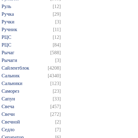
Руль
[12]
Ручка
[29]
Ручки
[3]
Ручник
[11]
РЦC
[12]
РЦС
[84]
Рычаг
[588]
Рычаги
[3]
Сайлентблок
[4208]
Сальник
[4340]
Сальники
[123]
Саморез
[23]
Сапун
[33]
Свеча
[457]
Свечи
[272]
Свечной
[2]
Седло
[7]
Сепаратор
[6]