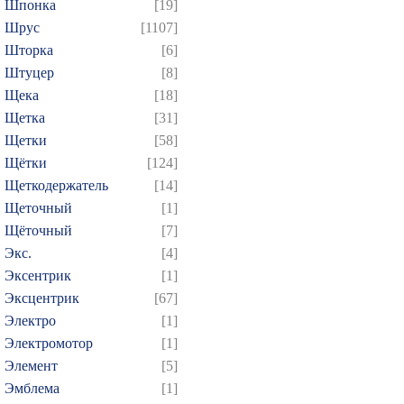
Шпонка
[19]
Шрус
[1107]
Шторка
[6]
Штуцер
[8]
Щека
[18]
Щетка
[31]
Щетки
[58]
Щётки
[124]
Щеткодержатель
[14]
Щеточный
[1]
Щёточный
[7]
Экс.
[4]
Эксентрик
[1]
Эксцентрик
[67]
Электро
[1]
Электромотор
[1]
Элемент
[5]
Эмблема
[1]