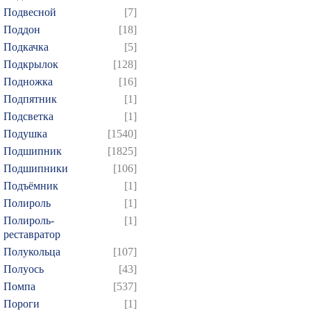
Подвесной
[7]
Поддон
[18]
Подкачка
[5]
Подкрылок
[128]
Подножка
[16]
Подпятник
[1]
Подсветка
[1]
Подушка
[1540]
Подшипник
[1825]
Подшипники
[106]
Подъёмник
[1]
Полироль
[1]
Полироль-
[1]
реставратор
Полукольца
[107]
Полуось
[43]
Помпа
[537]
Пороги
[1]