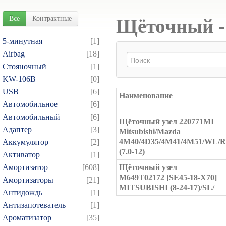
Все
Контрактные
Щёточный -
5-минутная
[1]
Airbag
[18]
Cтояночный
[1]
KW-106B
[0]
USB
[6]
Наименование
Автомобильное
[6]
Автомобильный
[6]
Щёточный узел 220771MI
Адаптер
[3]
Mitsubishi/Mazda
4M40/4D35/4M41/4M51/WL/
Аккумулятор
[2]
(7.0-12)
Активатор
[1]
Амортизатор
[608]
Щёточный узел
M649T02172 [SE45-18-X70]
Амортизаторы
[21]
MITSUBISHI (8-24-17)/SL/
Антидождь
[1]
Антизапотеватель
[1]
Ароматизатор
[35]