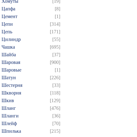
Хомуты
[19]
Цапфа
[8]
Цемент
[1]
Цепи
[314]
Цепь
[171]
Цилиндр
[55]
Чашка
[695]
Шайба
[37]
Шаровая
[900]
Шаровые
[1]
Шатун
[226]
Шестерня
[33]
Шкворня
[118]
Шкив
[129]
Шланг
[476]
Шланги
[36]
Шлейф
[70]
Шпилька
[215]