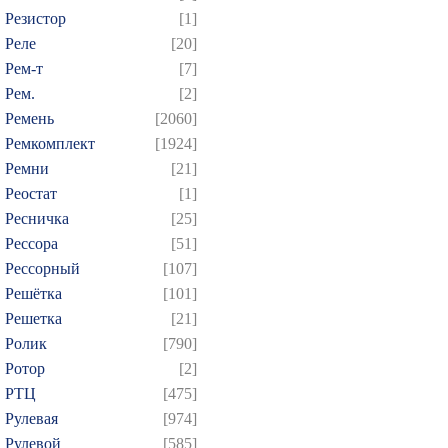
Резистор
[1]
Реле
[20]
Рем-т
[7]
Рем.
[2]
Ремень
[2060]
Ремкомплект
[1924]
Ремни
[21]
Реостат
[1]
Ресничка
[25]
Рессора
[51]
Рессорный
[107]
Решётка
[101]
Решетка
[21]
Ролик
[790]
Ротор
[2]
РТЦ
[475]
Рулевая
[974]
Рулевой
[585]