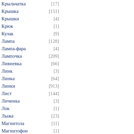
Крыльчатка
[17]
Крышка
[151]
Крышки
[4]
Крюк
[1]
Кулак
[9]
Лампа
[128]
Лампа-фара
[4]
Лампочка
[209]
Ливневка
[66]
Линк
[3]
Линка
[64]
Линки
[913]
Лист
[144]
Личинка
[3]
Лок
[1]
Лыжа
[23]
Магнитола
[11]
Магнитофон
[1]