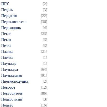
ПГУ
[2]
Педаль
[3]
Передняя
[22]
Переключатель
[36]
Переходник
[4]
Петли
[23]
Петля
[3]
Печка
[3]
Планка
[21]
Пленка
[1]
Плунжер
[1]
Плунжера
[64]
Плунжерная
[91]
Пневмоподушка
[2]
Поворот
[12]
Повторитель
[86]
Подарочный
[3]
Подвес
[16]