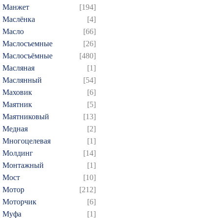
Манжет
[194]
Маслёнка
[4]
Масло
[66]
Маслосъемные
[26]
Маслосъёмные
[480]
Масляная
[1]
Маслянный
[54]
Маховик
[6]
Маятник
[5]
Маятниковый
[13]
Медная
[2]
Многоцелевая
[1]
Молдинг
[14]
Монтажный
[1]
Мост
[10]
Мотор
[212]
Моторчик
[6]
Муфа
[1]