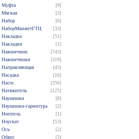
Муфта
[9]
Мягкая
[3]
Набор
[6]
НаборМанжетГТЦ
[33]
Накладка
[51]
Накладки
[1]
Наконечник
[743]
Наконечники
[119]
Направляющая
[43]
Насадка
[16]
Насос
[356]
Натяжитель
[125]
Наушники
[8]
Наушники-гарнитура
[2]
Ниппель
[1]
Ноускат
[53]
Оcь
[2]
Обвес
[3]