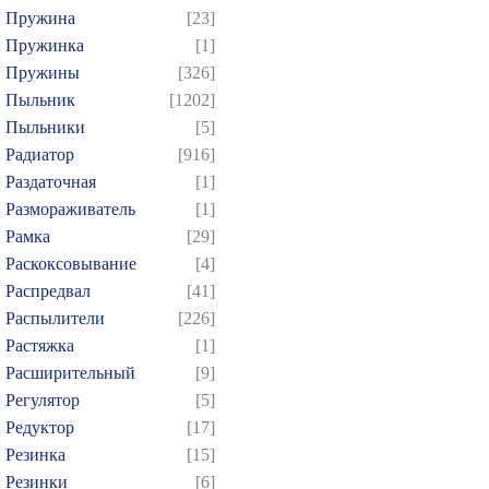
Пружина
[23]
Пружинка
[1]
Пружины
[326]
Пыльник
[1202]
Пыльники
[5]
Радиатор
[916]
Раздаточная
[1]
Размораживатель
[1]
Рамка
[29]
Раскоксовывание
[4]
Распредвал
[41]
Распылители
[226]
Растяжка
[1]
Расширительный
[9]
Регулятор
[5]
Редуктор
[17]
Резинка
[15]
Резинки
[6]