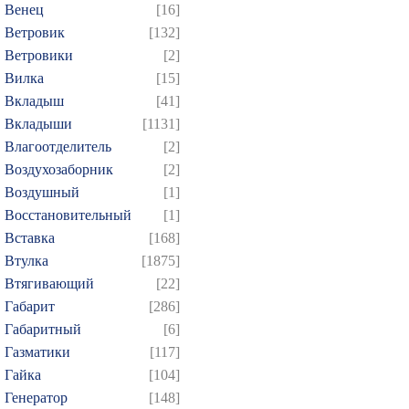
Венец
[16]
Ветровик
[132]
Ветровики
[2]
Вилка
[15]
Вкладыш
[41]
Вкладыши
[1131]
Влагоотделитель
[2]
Воздухозаборник
[2]
Воздушный
[1]
Восстановительный
[1]
Вставка
[168]
Втулка
[1875]
Втягивающий
[22]
Габарит
[286]
Габаритный
[6]
Газматики
[117]
Гайка
[104]
Генератор
[148]