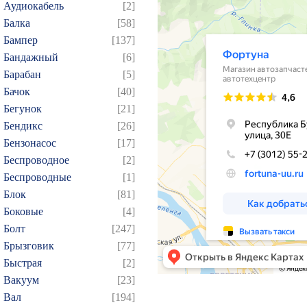
Аудиокабель
[2]
Балка
[58]
Бампер
[137]
Бандажный
[6]
Барабан
[5]
Бачок
[40]
Бегунок
[21]
Бендикс
[26]
Бензонасос
[17]
Беспроводное
[2]
Беспроводные
[1]
Блок
[81]
Боковые
[4]
Болт
[247]
Брызговик
[77]
Быстрая
[2]
Вакуум
[23]
Вал
[194]