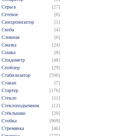
Серьга
[27]
Сетевое
[6]
Синхронизатор
[1]
Скоба
[4]
Сливная
[6]
Смазка
[24]
Сошка
[8]
Спидометр
[48]
Спойлер
[29]
Стабилизатор
[596]
Стакан
[7]
Стартер
[176]
Стекло
[11]
Стеклоподъемник
[12]
Стёклышко
[20]
Стойка
[969]
Стремянка
[46]
Ступица
[775]