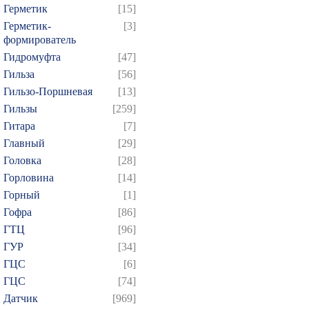
Герметик
[15]
Герметик-
[3]
формирователь
Гидромуфта
[47]
Гильза
[56]
Гильзо-Поршневая
[13]
Гильзы
[259]
Гитара
[7]
Главный
[29]
Головка
[28]
Горловина
[14]
Горный
[1]
Гофра
[86]
ГТЦ
[96]
ГУР
[34]
ГЦC
[6]
ГЦС
[74]
Датчик
[969]