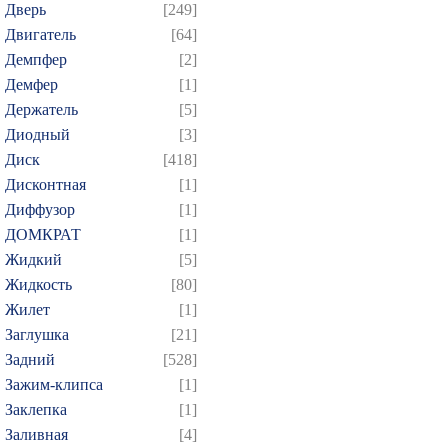
Дверь
[249]
Двигатель
[64]
Демпфер
[2]
Демфер
[1]
Держатель
[5]
Диодный
[3]
Диск
[418]
Дисконтная
[1]
Диффузор
[1]
ДОМКРАТ
[1]
Жидкий
[5]
Жидкость
[80]
Жилет
[1]
Заглушка
[21]
Задний
[528]
Зажим-клипса
[1]
Заклепка
[1]
Заливная
[4]