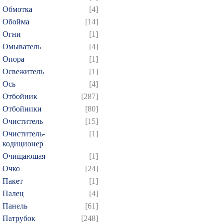
Обмотка
[4]
Обойма
[14]
Огни
[1]
Омыватель
[4]
Опора
[1]
Освежитель
[1]
Ось
[4]
Отбойник
[287]
Отбойники
[80]
Очиститель
[15]
Очиститель-
[1]
кодиционер
Очищающая
[1]
Очко
[24]
Пакет
[1]
Палец
[4]
Панель
[61]
Патрубок
[248]