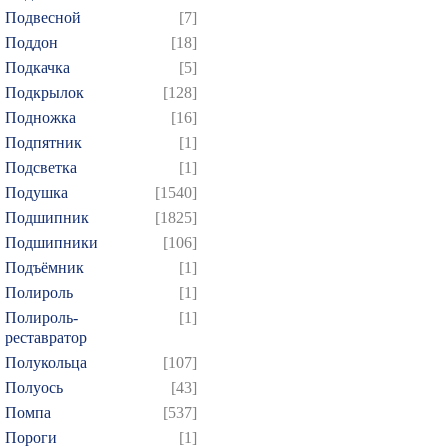
Подвесной
[7]
Поддон
[18]
Подкачка
[5]
Подкрылок
[128]
Подножка
[16]
Подпятник
[1]
Подсветка
[1]
Подушка
[1540]
Подшипник
[1825]
Подшипники
[106]
Подъёмник
[1]
Полироль
[1]
Полироль-
[1]
реставратор
Полукольца
[107]
Полуось
[43]
Помпа
[537]
Пороги
[1]