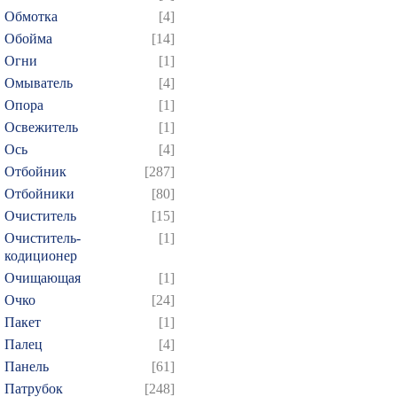
Обмотка
[4]
Обойма
[14]
Огни
[1]
Омыватель
[4]
Опора
[1]
Освежитель
[1]
Ось
[4]
Отбойник
[287]
Отбойники
[80]
Очиститель
[15]
Очиститель-
[1]
кодиционер
Очищающая
[1]
Очко
[24]
Пакет
[1]
Палец
[4]
Панель
[61]
Патрубок
[248]