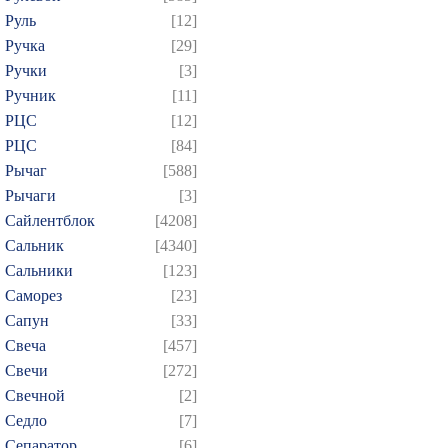
Руль
[12]
Ручка
[29]
Ручки
[3]
Ручник
[11]
РЦC
[12]
РЦС
[84]
Рычаг
[588]
Рычаги
[3]
Сайлентблок
[4208]
Сальник
[4340]
Сальники
[123]
Саморез
[23]
Сапун
[33]
Свеча
[457]
Свечи
[272]
Свечной
[2]
Седло
[7]
Сепаратор
[6]