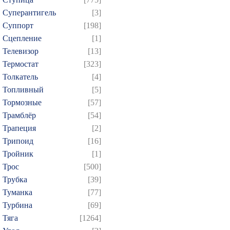
Суперантигель
[3]
Суппорт
[198]
Сцепление
[1]
Телевизор
[13]
Термостат
[323]
Толкатель
[4]
Топливный
[5]
Тормозные
[57]
Трамблёр
[54]
Трапеция
[2]
Трипоид
[16]
Тройник
[1]
Трос
[500]
Трубка
[39]
Туманка
[77]
Турбина
[69]
Тяга
[1264]