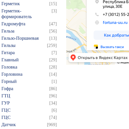
Герметик
[15]
Герметик-
[3]
формирователь
Гидромуфта
[47]
Гильза
[56]
Гильзо-Поршневая
[13]
Гильзы
[259]
Гитара
[7]
Главный
[29]
Головка
[28]
Горловина
[14]
Горный
[1]
Гофра
[86]
ГТЦ
[96]
ГУР
[34]
ГЦC
[6]
ГЦС
[74]
Датчик
[969]