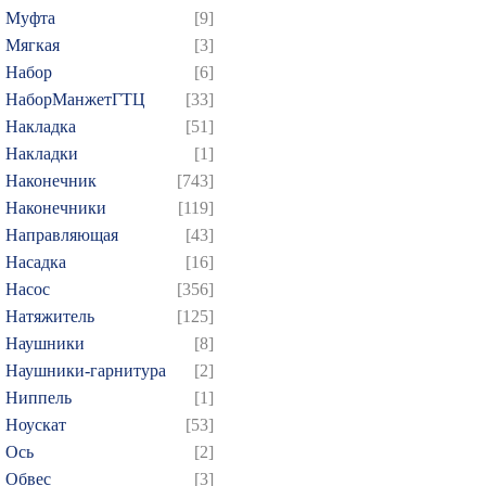
Муфта
[9]
Мягкая
[3]
Набор
[6]
НаборМанжетГТЦ
[33]
Накладка
[51]
Накладки
[1]
Наконечник
[743]
Наконечники
[119]
Направляющая
[43]
Насадка
[16]
Насос
[356]
Натяжитель
[125]
Наушники
[8]
Наушники-гарнитура
[2]
Ниппель
[1]
Ноускат
[53]
Оcь
[2]
Обвес
[3]