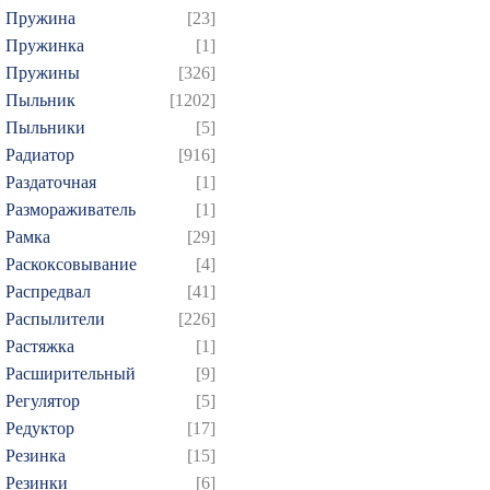
Пружина
[23]
Пружинка
[1]
Пружины
[326]
Пыльник
[1202]
Пыльники
[5]
Радиатор
[916]
Раздаточная
[1]
Размораживатель
[1]
Рамка
[29]
Раскоксовывание
[4]
Распредвал
[41]
Распылители
[226]
Растяжка
[1]
Расширительный
[9]
Регулятор
[5]
Редуктор
[17]
Резинка
[15]
Резинки
[6]