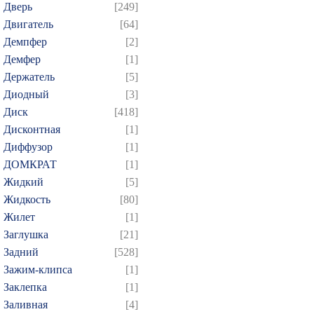
Дверь
[249]
Двигатель
[64]
Демпфер
[2]
Демфер
[1]
Держатель
[5]
Диодный
[3]
Диск
[418]
Дисконтная
[1]
Диффузор
[1]
ДОМКРАТ
[1]
Жидкий
[5]
Жидкость
[80]
Жилет
[1]
Заглушка
[21]
Задний
[528]
Зажим-клипса
[1]
Заклепка
[1]
Заливная
[4]