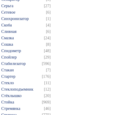
Серьга
[27]
Сетевое
[6]
Синхронизатор
[1]
Скоба
[4]
Сливная
[6]
Смазка
[24]
Сошка
[8]
Спидометр
[48]
Спойлер
[29]
Стабилизатор
[596]
Стакан
[7]
Стартер
[176]
Стекло
[11]
Стеклоподъемник
[12]
Стёклышко
[20]
Стойка
[969]
Стремянка
[46]
Ступица
[775]