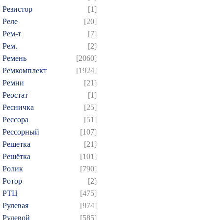
Резистор
[1]
Реле
[20]
Рем-т
[7]
Рем.
[2]
Ремень
[2060]
Ремкомплект
[1924]
Ремни
[21]
Реостат
[1]
Ресничка
[25]
Рессора
[51]
Рессорный
[107]
Решетка
[21]
Решётка
[101]
Ролик
[790]
Ротор
[2]
РТЦ
[475]
Рулевая
[974]
Рулевой
[585]