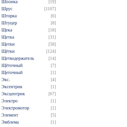
Шпонка
[19]
Шрус
[1107]
Шторка
[6]
Штуцер
[8]
Щека
[18]
Щетка
[31]
Щетки
[58]
Щётки
[124]
Щеткодержатель
[14]
Щёточный
[7]
Щеточный
[1]
Экс.
[4]
Эксентрик
[1]
Эксцентрик
[67]
Электро
[1]
Электромотор
[1]
Элемент
[5]
Эмблема
[1]