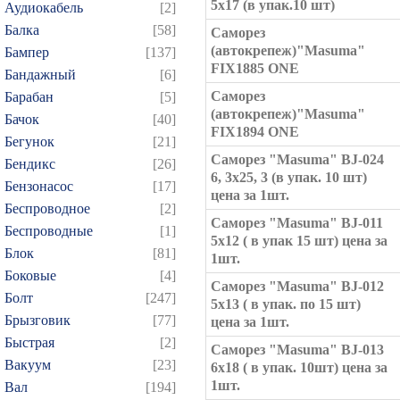
5x17 (в упак.10 шт)
Аудиокабель
[2]
Балка
[58]
Саморез
(автокрепеж)"Masuma"
Бампер
[137]
FIX1885 ONE
Бандажный
[6]
Саморез
Барабан
[5]
(автокрепеж)"Masuma"
Бачок
[40]
FIX1894 ONE
Бегунок
[21]
Саморез "Masuma" BJ-024
Бендикс
[26]
6, 3x25, 3 (в упак. 10 шт)
Бензонасос
[17]
цена за 1шт.
Беспроводное
[2]
Саморез "Masuma" BJ-011
Беспроводные
[1]
5x12 ( в упак 15 шт) цена за
Блок
[81]
1шт.
Боковые
[4]
Саморез "Masuma" BJ-012
Болт
[247]
5x13 ( в упак. по 15 шт)
Брызговик
[77]
цена за 1шт.
Быстрая
[2]
Саморез "Masuma" BJ-013
Вакуум
[23]
6x18 ( в упак. 10шт) цена за
1шт.
Вал
[194]