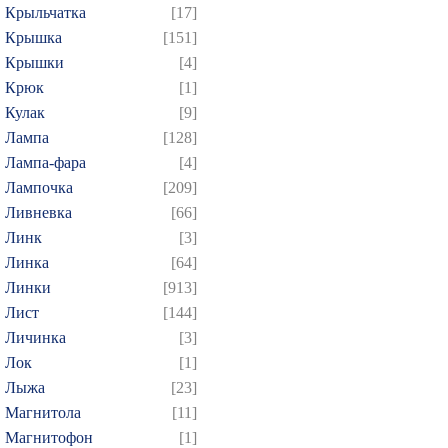
Крыльчатка
[17]
Крышка
[151]
Крышки
[4]
Крюк
[1]
Кулак
[9]
Лампа
[128]
Лампа-фара
[4]
Лампочка
[209]
Ливневка
[66]
Линк
[3]
Линка
[64]
Линки
[913]
Лист
[144]
Личинка
[3]
Лок
[1]
Лыжа
[23]
Магнитола
[11]
Магнитофон
[1]