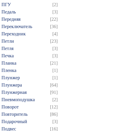
ПГУ
[2]
Педаль
[3]
Передняя
[22]
Переключатель
[36]
Переходник
[4]
Петли
[23]
Петля
[3]
Печка
[3]
Планка
[21]
Пленка
[1]
Плунжер
[1]
Плунжера
[64]
Плунжерная
[91]
Пневмоподушка
[2]
Поворот
[12]
Повторитель
[86]
Подарочный
[3]
Подвес
[16]