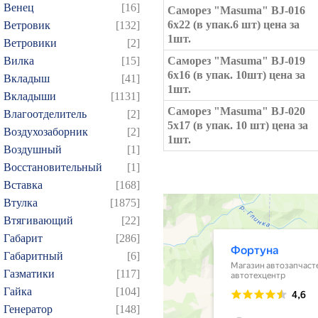
Венец
[16]
Саморез "Masuma" BJ-016
6x22 (в упак.6 шт) цена за
Ветровик
[132]
1шт.
Ветровики
[2]
Вилка
[15]
Саморез "Masuma" BJ-019
6x16 (в упак. 10шт) цена за
Вкладыш
[41]
1шт.
Вкладыши
[1131]
Саморез "Masuma" BJ-020
Влагоотделитель
[2]
5x17 (в упак. 10 шт) цена за
Воздухозаборник
[2]
1шт.
Воздушный
[1]
Восстановительный
[1]
Вставка
[168]
Втулка
[1875]
Втягивающий
[22]
Габарит
[286]
Габаритный
[6]
Газматики
[117]
Гайка
[104]
Генератор
[148]