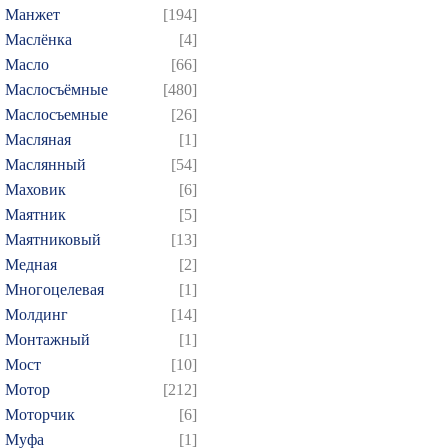
Манжет
[194]
Маслёнка
[4]
Масло
[66]
Маслосъёмные
[480]
Маслосъемные
[26]
Масляная
[1]
Маслянный
[54]
Маховик
[6]
Маятник
[5]
Маятниковый
[13]
Медная
[2]
Многоцелевая
[1]
Молдинг
[14]
Монтажный
[1]
Мост
[10]
Мотор
[212]
Моторчик
[6]
Муфа
[1]