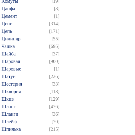
Хомуты
[19]
Цапфа
[8]
Цемент
[1]
Цепи
[314]
Цепь
[171]
Цилиндр
[55]
Чашка
[695]
Шайба
[37]
Шаровая
[900]
Шаровые
[1]
Шатун
[226]
Шестерня
[33]
Шкворня
[118]
Шкив
[129]
Шланг
[476]
Шланги
[36]
Шлейф
[70]
Шпилька
[215]