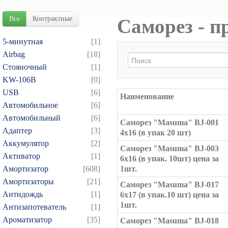
Все
Контрактные
Саморез - п
5-минутная
[1]
Airbag
[18]
Cтояночный
[1]
KW-106B
[0]
USB
[6]
Наименование
Автомобильное
[6]
Автомобильный
[6]
Саморез "Masuma" BJ-001
Адаптер
[3]
4x16 (в упак 20 шт)
Аккумулятор
[2]
Саморез "Masuma" BJ-003
Активатор
[1]
6x16 (в упак. 10шт) цена за
Амортизатор
[608]
1шт.
Амортизаторы
[21]
Саморез "Masuma" BJ-017
Антидождь
[1]
6x17 (в упак.10 шт) цена за
1шт.
Антизапотеватель
[1]
Ароматизатор
[35]
Саморез "Masuma" BJ-018