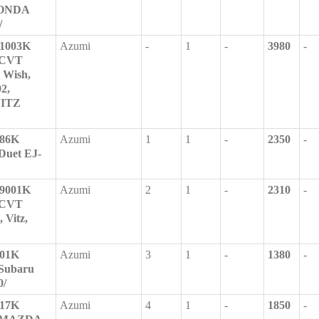
HONDA
/
1003K
Azumi
-
1
-
3980
-
/CVT
 Wish,
2,
VITZ
86K
Azumi
1
1
-
2350
-
Duet EJ-
9001K
Azumi
2
1
-
2310
-
/CVT
 Vitz,
01K
Azumi
3
1
-
1380
-
/Subaru
0/
17K
Azumi
4
1
-
1850
-