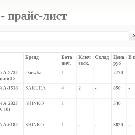
- прайс-лист
Бренд
Бота
Ключ
Склад
Цена
В 
нич.
евск.
руб
 A-572J
Daewha
1
-
-
2770
-
кий!!!/
 A-1518
SAKURA
4
2
-
850
-
 A-202J
SHINKO
1
-
-
330
-
3C10)
 A-618J
SHINKO
1
-
-
3820
-