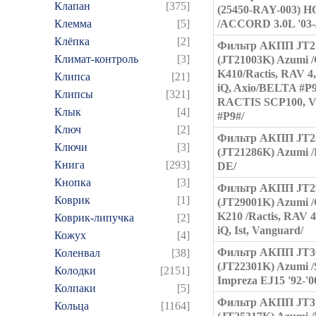
Клапан
[375]
(25450-RAY-003) 
Клемма
[5]
/ACCORD 3.0L '03-
Клёпка
[2]
Фильтр АКПП JT2
Климат-контроль
[3]
(JT21003K) Azumi 
K410/Ractis, RAV 4,
Клипса
[21]
iQ, Axio/BELTA #P9
Клипсы
[321]
RACTIS SCP100, 
Клык
[4]
#P9#/
Ключ
[2]
Фильтр АКПП JT2
Ключи
[3]
(JT21286K) Azumi /
Книга
[293]
DE/
Кнопка
[3]
Фильтр АКПП JT2
Коврик
[1]
(JT29001K) Azumi 
K210 /Ractis, RAV 4,
Коврик-липучка
[2]
iQ, Ist, Vanguard/
Кожух
[4]
Фильтр АКПП JT3
Коленвал
[38]
(JT22301K) Azumi 
Колодки
[2151]
Impreza EJ15 '92-'0
Колпаки
[5]
Фильтр АКПП JT3
Кольца
[1164]