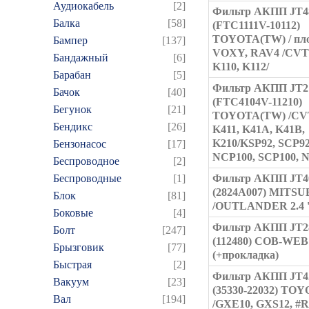
Аудиокабель
[2]
Фильтр АКПП JT4
Балка
[58]
(FTC1111V-10112)
TOYOTA(TW) / пло
Бампер
[137]
VOXY, RAV4 /CVT 
Бандажный
[6]
K110, K112/
Барабан
[5]
Фильтр АКПП JT2
Бачок
[40]
(FTC4104V-11210)
Бегунок
[21]
TOYOTA(TW) /CVT
Бендикс
[26]
K411, K41A, K41B,
K210/KSP92, SCP92
Бензонасос
[17]
NCP100, SCP100, N
Беспроводное
[2]
Беспроводные
[1]
Фильтр АКПП JT4
(2824A007) MITSU
Блок
[81]
/OUTLANDER 2.4 '
Боковые
[4]
Фильтр АКПП JT2
Болт
[247]
(112480) COB-WEB
Брызговик
[77]
(+прокладка)
Быстрая
[2]
Фильтр АКПП JT4
Вакуум
[23]
(35330-22032) TO
Вал
[194]
/GXE10, GXS12, #R