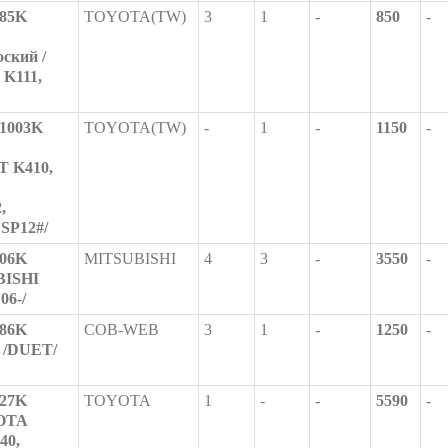
85K
TOYOTA(TW)
3
1
-
850
-
ский /
K111,
1003K
TOYOTA(TW)
-
1
-
1150
-
 K410,
,
SP12#/
06K
MITSUBISHI
4
3
-
3550
-
BISHI
06-/
86K
COB-WEB
3
1
-
1250
-
 /DUET/
27K
TOYOTA
1
-
-
5590
-
YOTA
40,