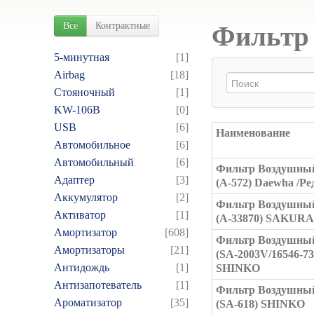
Все
Контрактные
Фильтр 
5-минутная
[1]
Airbag
[18]
Cтояночный
[1]
KW-106B
[0]
USB
[6]
Наименование
Автомобильное
[6]
Автомобильный
[6]
Фильтр Воздушный
Адаптер
[3]
(A-572) Daewha /Ред
Аккумулятор
[2]
Фильтр Воздушный
Активатор
[1]
(A-33870) SAKURA
Амортизатор
[608]
Фильтр Воздушный
Амортизаторы
[21]
(SA-2003V/16546-7
Антидождь
[1]
SHINKO
Антизапотеватель
[1]
Фильтр Воздушный
Ароматизатор
[35]
(SA-618) SHINKO