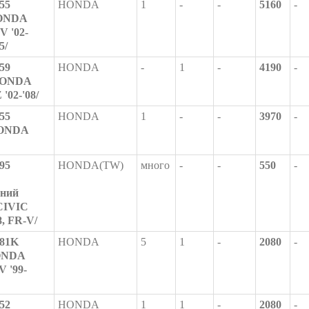
55
HONDA
1
-
-
5160
-
HONDA
V '02-
5/
59
HONDA
-
1
-
4190
-
 HONDA
'02-'08/
55
HONDA
1
-
-
3970
-
HONDA
95
HONDA(TW)
много
-
-
550
-
ний
CIVIC
8, FR-V/
81K
HONDA
5
1
-
2080
-
HONDA
V '99-
52
HONDA
1
1
-
2080
-