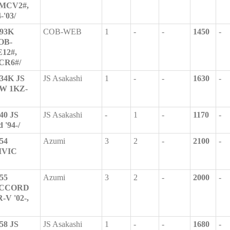
/MCV2#,
'03/
93K
COB-WEB
1
-
-
1450
-
OB-
12#,
CR6#/
34K JS
JS Asakashi
1
-
-
1630
-
5W 1KZ-
40 JS
JS Asakashi
-
1
-
1170
-
 '94-/
54
Azumi
3
2
-
2100
-
CIVIC
55
Azumi
3
2
-
2000
-
/ACCORD
R-V '02-,
58 JS
JS Asakashi
1
-
-
1680
-