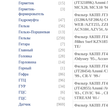
(JT32189K) Azumi 
Герметик
[15]
MCX20, MCX10 '94-
Герметик-
[3]
формирователь
Фильтр АКПП JT3
(11206A/SF206A) C
Гидромуфта
[47]
WEB /AZT255, ZZE
Гильза
[56]
ACN10#, AZV5#, A
Гильзо-Поршневая
[13]
Фильтр АКПП JT4
Гильзы
[259]
/Hilux Surf KZN18
Гитара
[7]
TE/
Главный
[29]
Фильтр АКПП JT4
Головка
[28]
/Odyssey '95-, Accord
Горловина
[14]
Фильтр АКПП JT4
Горный
[1]
(JT28454) Azumi /
Гофра
[86]
'99-, CR-V '99-/
ГТЦ
[96]
Фильтр АКПП JT4
ГУР
[34]
(JT42855) Azumi 
ГЦC
[6]
'03-, CIVIC '04- , C
STREAM '01-/
ГЦС
[74]
Датчик
[969]
Фильтр АКПП JT4