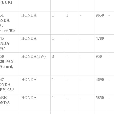
I (EUR)
51
HONDA
1
1
-
9650
-
HONDA
-,
 '99-'01/
45
HONDA
1
-
-
4780
-
HONDA
PA/
50
HONDA(TW)
3
-
-
950
-
420-PAX-
Accord,
47
HONDA
1
-
-
4690
-
HONDA
Y '05-/
43K
HONDA
1
-
-
5850
-
HONDA