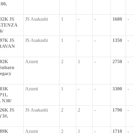
00,
32K JS
JS Asakashi
1
-
-
1680
-
 ATENZA
6/
97K JS
JS Asakashi
1
-
-
1350
-
ARAVAN
02K
Azumi
2
1
-
2750
-
/Subaru
Legacy
03K
Azumi
1
-
-
3300
-
P11,
, N30/
26K JS
JS Asakashi
2
2
-
1790
-
3#,
89K
Azumi
2
1
-
1710
-