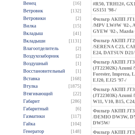
Венец
[16]
#R50, TRH12#, GX1
GS151 '98-/
Ветровик
[132]
Ветровики
[2]
Фильтр АКПП JT1
/MPV LW#W '02-,
Вилка
[15]
GYEW '02-, Mazda 
Вкладыш
[41]
Фильтр АКПП JT2
Вкладыши
[1131]
/SERENA C23, C
Влагоотделитель
[2]
E24, DATSUN D21/
Воздухозаборник
[2]
Фильтр АКПП JT3
Воздушный
[1]
(JT22302K) Azumi 
Восстановительный
[1]
Forester, Impreza, 
Вставка
[168]
EJ20, EJ25 '97-/
Втулка
[1875]
Фильтр АКПП JT3
Втягивающий
[22]
(JT22303K) Azumi /
Габарит
[286]
W11, V10, B15, C24
Габаритный
[6]
Фильтр АКПП JT3
Газматики
[117]
/DEMIO DW3W, DY
DW5W/
Гайка
[104]
Генератор
[148]
Фильтр АКПП JT3