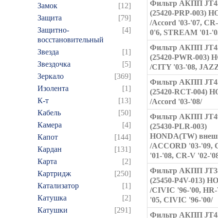
Фильтр АКПП JT4
Замок
[12]
(25420-PRP-003) 
Защита
[79]
/Accord '03-'07, CR-
Защитно-
[4]
0'6, STREAM '01-'0
восстановительный
Фильтр АКПП JT4
Звезда
[1]
(25420-PWR-003)
Звездочка
[5]
/CITY '03-'08, JAZZ 
Зеркало
[369]
Фильтр АКПП JT4
Изолента
[1]
(25420-RCT-004) 
К-т
[13]
/Accord '03-'08/
Кабель
[50]
Фильтр АКПП JT4
Камера
[4]
(25430-PLR-003)
HONDA(TW) внеш
Капот
[144]
/ACCORD '03-'09, 
Кардан
[131]
'01-'08, CR-V '02-'0
Карта
[2]
Фильтр АКПП JT3
Картридж
[250]
(25450-P4V-013) 
Катализатор
[1]
/CIVIC '96-'00, HR-
Катушка
[2]
'05, CIVIC '96-'00/
Катушки
[291]
Фильтр АКПП JT4