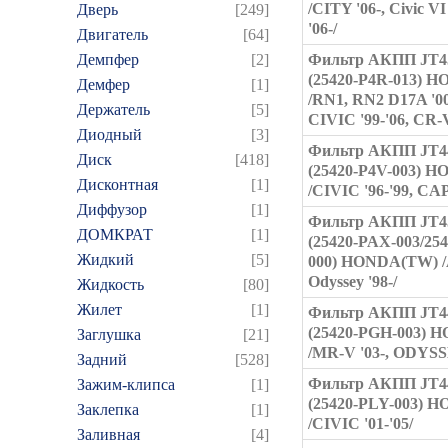
/CITY '06-, Civic V
Дверь
[249]
'06-/
Двигатель
[64]
Демпфер
[2]
Фильтр АКПП JT4
(25420-P4R-013) 
Демфер
[1]
/RN1, RN2 D17A '00
Держатель
[5]
CIVIC '99-'06, CR-V
Диодный
[3]
Фильтр АКПП JT4
Диск
[418]
(25420-P4V-003) 
Дисконтная
[1]
/CIVIC '96-'99, CA
Диффузор
[1]
Фильтр АКПП JT4
ДОМКРАТ
[1]
(25420-PAX-003/25
Жидкий
[5]
000) HONDA(TW) /
Odyssey '98-/
Жидкость
[80]
Жилет
[1]
Фильтр АКПП JT4
(25420-PGH-003) 
Заглушка
[21]
/MR-V '03-, ODYSSE
Задний
[528]
Фильтр АКПП JT4
Зажим-клипса
[1]
(25420-PLY-003) 
Заклепка
[1]
/CIVIC '01-'05/
Заливная
[4]