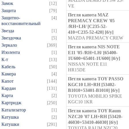
MAZDA DEMIO DY3W ZJ-
Замок
[12]
VE
Защита
[79]
Петля капота MAZ
Защитно-
[4]
PREMACY CREW '05
восстановительный
/RH+LH/ [C235-52-
Звезда
[1]
410+C235-52-420] [б/у]
Звездочка
[5]
MAZDA PREMACY CREW
Зеркало
[369]
Петля капота NIS NOTE
Изолента
[1]
E11 '05 /RH+LH/ [65400-
1U600+65401-1U600] [б/у]
К-т
[13]
NISSAN NOTE E11
Кабель
[50]
HR15DE
Камера
[4]
Петля капота TOY PASSO
Капот
[144]
KGC10 LH+RH [53402-
Кардан
[131]
B1010+53401-B1010] [б/у]
Карта
[2]
TOYOTA MOBILIO SPIKE
KGC10 1KR
Картридж
[250]
Катализатор
[1]
Петля капота TOY Raum
NZC20 '07 LH+RH [53420-
Катушка
[2]
46030+53410-46030] [б/у]
Катушки
[291]
TOYOTA RAUM NZC20