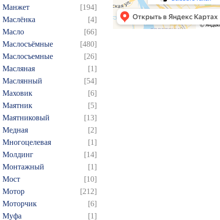
Манжет
[194]
Маслёнка
[4]
Масло
[66]
Маслосъёмные
[480]
Маслосъемные
[26]
Масляная
[1]
Маслянный
[54]
Маховик
[6]
Маятник
[5]
Маятниковый
[13]
Медная
[2]
Многоцелевая
[1]
Молдинг
[14]
Монтажный
[1]
Мост
[10]
Мотор
[212]
Моторчик
[6]
Муфа
[1]