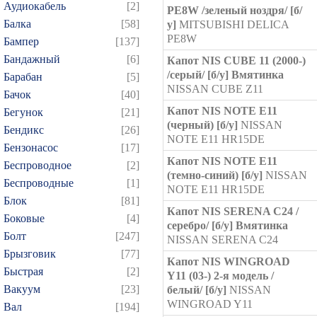
Аудиокабель
[2]
PE8W /зеленый ноздря/ [б/
Балка
[58]
у]
MITSUBISHI DELICA
PE8W
Бампер
[137]
Бандажный
[6]
Капот NIS CUBE 11 (2000-)
/серый/ [б/у] Вмятинка
Барабан
[5]
NISSAN CUBE Z11
Бачок
[40]
Капот NIS NOTE E11
Бегунок
[21]
(черный) [б/у]
NISSAN
Бендикс
[26]
NOTE E11 HR15DE
Бензонасос
[17]
Капот NIS NOTE E11
Беспроводное
[2]
(темно-синий) [б/у]
NISSAN
Беспроводные
[1]
NOTE E11 HR15DE
Блок
[81]
Капот NIS SERENA C24 /
Боковые
[4]
серебро/ [б/у] Вмятинка
Болт
[247]
NISSAN SERENA C24
Брызговик
[77]
Капот NIS WINGROAD
Быстрая
[2]
Y11 (03-) 2-я модель /
Вакуум
[23]
белый/ [б/у]
NISSAN
WINGROAD Y11
Вал
[194]