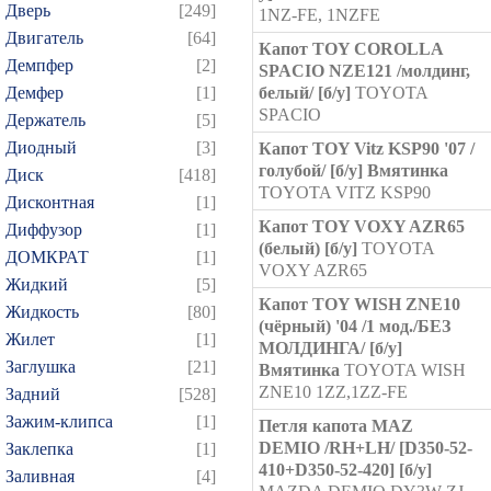
Дверь
[249]
1NZ-FE, 1NZFE
Двигатель
[64]
Капот TOY COROLLA
Демпфер
[2]
SPACIO NZE121 /молдинг,
Демфер
[1]
белый/ [б/у]
TOYOTA
SPACIO
Держатель
[5]
Диодный
[3]
Капот TOY Vitz KSP90 '07 /
голубой/ [б/у] Вмятинка
Диск
[418]
TOYOTA VITZ KSP90
Дисконтная
[1]
Капот TOY VOXY AZR65
Диффузор
[1]
(белый) [б/у]
TOYOTA
ДОМКРАТ
[1]
VOXY AZR65
Жидкий
[5]
Капот TOY WISH ZNE10
Жидкость
[80]
(чёрный) '04 /1 мод./БЕЗ
Жилет
[1]
МОЛДИНГА/ [б/у]
Заглушка
[21]
Вмятинка
TOYOTA WISH
ZNE10 1ZZ,1ZZ-FE
Задний
[528]
Зажим-клипса
[1]
Петля капота MAZ
DEMIO /RH+LH/ [D350-52-
Заклепка
[1]
410+D350-52-420] [б/у]
Заливная
[4]