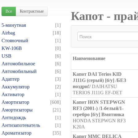
Все
Контрактные
Капот - пра
5-минутная
[1]
Airbag
[18]
Cтояночный
[1]
KW-106B
[0]
USB
[6]
Наименование
Автомобильное
[6]
Автомобильный
[6]
Капот DAI Terios KID
Адаптер
[3]
J111G (серый) [б/у] /БЕЗ
ноздри!/
DAIHATSU
Аккумулятор
[2]
TERIOS J111G EF-DET
Активатор
[1]
Амортизатор
[608]
Капот HON STEPWGN
RF3 (2001-) /1-белый/1-
Амортизаторы
[21]
серебро [б/у] Вмятинка
Антидождь
[1]
HONDA STEPWGN RF3
Антизапотеватель
[1]
K20A
Ароматизатор
[35]
Капот MMC DELICA