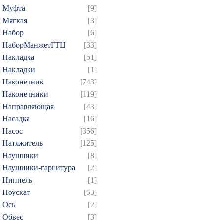
Муфта
[9]
Мягкая
[3]
Набор
[6]
НаборМанжетГТЦ
[33]
Накладка
[51]
Накладки
[1]
Наконечник
[743]
Наконечники
[119]
Направляющая
[43]
Насадка
[16]
Насос
[356]
Натяжитель
[125]
Наушники
[8]
Наушники-гарнитура
[2]
Ниппель
[1]
Ноускат
[53]
Оcь
[2]
Обвес
[3]