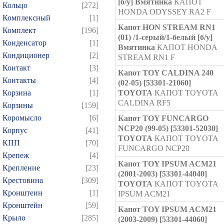
[б/у] Вмятинка
КАПОТ
Кольцо
[272]
HONDA ODYSSEY RA2 F
Комплексный
[1]
Капот HON STREAM RN1
Комплект
[196]
(01) /1-серый/1-белый [б/у]
Конденсатор
[1]
Вмятинка
КАПОТ HONDA
Кондиционер
[2]
STREAM RN1 F
Контакт
[3]
Капот TOY CALDINA 240
Контакты
[4]
(02-05) [53301-21060]
Корзина
[1]
TOYOTA
КАПОТ TOYOTA
CALDINA RF5
Корзины
[159]
Коромысло
[6]
Капот TOY FUNCARGO
NCP20 (99-05) [53301-52030]
Корпус
[41]
TOYOTA
КАПОТ TOYOTA
КПП
[70]
FUNCARGO NCP20
Крепеж
[4]
Капот TOY IPSUM ACM21
Крепление
[23]
(2001-2003) [53301-44040]
Крестовина
[309]
TOYOTA
КАПОТ TOYOTA
Кронштеин
[1]
IPSUM ACM21
Кронштейн
[59]
Капот TOY IPSUM ACM21
Крыло
[285]
(2003-2009) [53301-44060]