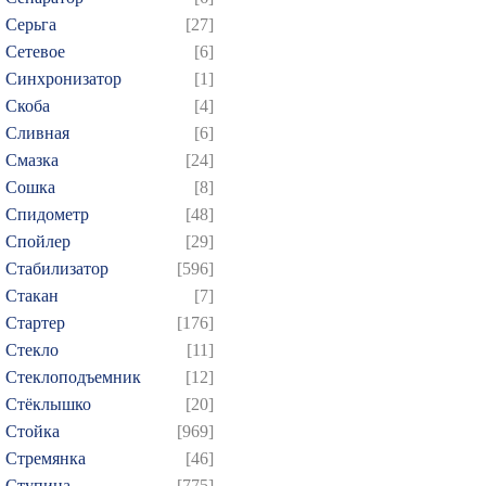
Серьга
[27]
Сетевое
[6]
Синхронизатор
[1]
Скоба
[4]
Сливная
[6]
Смазка
[24]
Сошка
[8]
Спидометр
[48]
Спойлер
[29]
Стабилизатор
[596]
Стакан
[7]
Стартер
[176]
Стекло
[11]
Стеклоподъемник
[12]
Стёклышко
[20]
Стойка
[969]
Стремянка
[46]
Ступица
[775]