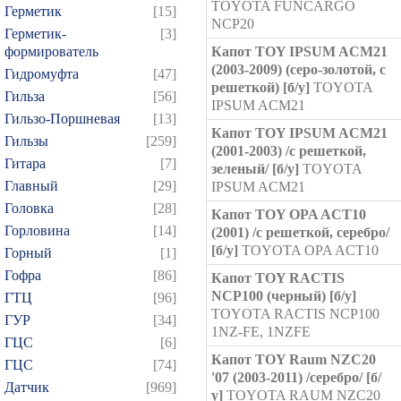
TOYOTA FUNCARGO
Герметик
[15]
NCP20
Герметик-
[3]
формирователь
Капот TOY IPSUM ACM21
(2003-2009) (серо-золотой, с
Гидромуфта
[47]
решеткой) [б/у]
TOYOTA
Гильза
[56]
IPSUM ACM21
Гильзо-Поршневая
[13]
Капот TOY IPSUM ACM21
Гильзы
[259]
(2001-2003) /с решеткой,
Гитара
[7]
зеленый/ [б/у]
TOYOTA
Главный
[29]
IPSUM ACM21
Головка
[28]
Капот TOY OPA ACT10
Горловина
[14]
(2001) /с решеткой, серебро/
[б/у]
TOYOTA OPA ACT10
Горный
[1]
Гофра
[86]
Капот TOY RACTIS
NCP100 (черный) [б/у]
ГТЦ
[96]
TOYOTA RACTIS NCP100
ГУР
[34]
1NZ-FE, 1NZFE
ГЦC
[6]
Капот TOY Raum NZC20
ГЦС
[74]
'07 (2003-2011) /серебро/ [б/
Датчик
[969]
у]
TOYOTA RAUM NZC20