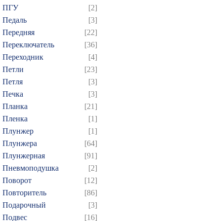
ПГУ
[2]
Педаль
[3]
Передняя
[22]
Переключатель
[36]
Переходник
[4]
Петли
[23]
Петля
[3]
Печка
[3]
Планка
[21]
Пленка
[1]
Плунжер
[1]
Плунжера
[64]
Плунжерная
[91]
Пневмоподушка
[2]
Поворот
[12]
Повторитель
[86]
Подарочный
[3]
Подвес
[16]