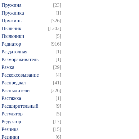
Пружина
[23]
Пружинка
[1]
Пружины
[326]
Пыльник
[1202]
Пыльники
[5]
Радиатор
[916]
Раздаточная
[1]
Размораживатель
[1]
Рамка
[29]
Раскоксовывание
[4]
Распредвал
[41]
Распылители
[226]
Растяжка
[1]
Расширительный
[9]
Регулятор
[5]
Редуктор
[17]
Резинка
[15]
Резинки
[6]