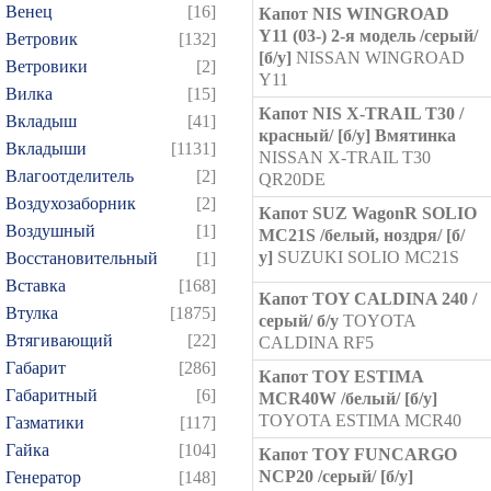
Венец
[16]
Капот NIS WINGROAD
Y11 (03-) 2-я модель /серый/
Ветровик
[132]
[б/у]
NISSAN WINGROAD
Ветровики
[2]
Y11
Вилка
[15]
Капот NIS X-TRAIL T30 /
Вкладыш
[41]
красный/ [б/у] Вмятинка
Вкладыши
[1131]
NISSAN X-TRAIL T30
Влагоотделитель
[2]
QR20DE
Воздухозаборник
[2]
Капот SUZ WagonR SOLIO
Воздушный
[1]
MC21S /белый, ноздря/ [б/
у]
SUZUKI SOLIO MC21S
Восстановительный
[1]
Вставка
[168]
Капот TOY CALDINA 240 /
Втулка
[1875]
серый/ б/у
TOYOTA
Втягивающий
[22]
CALDINA RF5
Габарит
[286]
Капот TOY ESTIMA
Габаритный
[6]
MCR40W /белый/ [б/у]
TOYOTA ESTIMA MCR40
Газматики
[117]
Гайка
[104]
Капот TOY FUNCARGO
NCP20 /серый/ [б/у]
Генератор
[148]