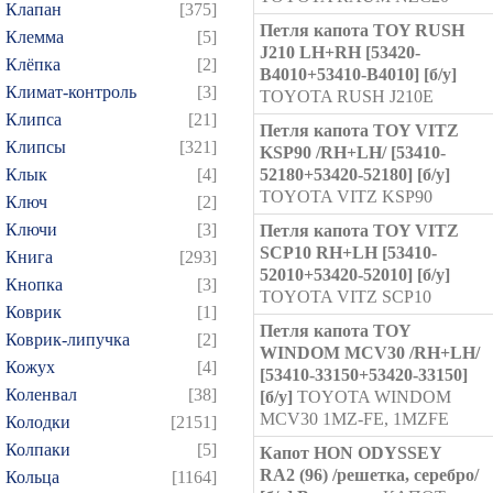
Клапан
[375]
Петля капота TOY RUSH
Клемма
[5]
J210 LH+RH [53420-
Клёпка
[2]
B4010+53410-B4010] [б/у]
Климат-контроль
[3]
TOYOTA RUSH J210E
Клипса
[21]
Петля капота TOY VITZ
Клипсы
[321]
KSP90 /RH+LH/ [53410-
Клык
[4]
52180+53420-52180] [б/у]
TOYOTA VITZ KSP90
Ключ
[2]
Ключи
[3]
Петля капота TOY VITZ
SCP10 RH+LH [53410-
Книга
[293]
52010+53420-52010] [б/у]
Кнопка
[3]
TOYOTA VITZ SCP10
Коврик
[1]
Петля капота TOY
Коврик-липучка
[2]
WINDOM MCV30 /RH+LH/
Кожух
[4]
[53410-33150+53420-33150]
Коленвал
[38]
[б/у]
TOYOTA WINDOM
MCV30 1MZ-FE, 1MZFE
Колодки
[2151]
Колпаки
[5]
Капот HON ODYSSEY
RA2 (96) /решетка, серебро/
Кольца
[1164]