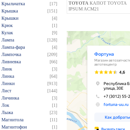
TOYOTA
КАПОТ TOYOTA
Крыльчатка
[17]
IPSUM ACM21
Крышка
[151]
Крышки
[4]
Крюк
[1]
Кулак
[9]
Лампа
[128]
Лампа-фара
[4]
Лампочка
[209]
Ливневка
[66]
Линк
[3]
Линка
[64]
Линки
[913]
Лист
[144]
Личинка
[3]
Лок
[1]
Лыжа
[23]
Магнитола
[11]
Магнитофон
[1]