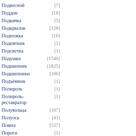
Подвесной
[7]
Поддон
[18]
Подкачка
[5]
Подкрылок
[128]
Подножка
[16]
Подпятник
[1]
Подсветка
[1]
Подушка
[1540]
Подшипник
[1825]
Подшипники
[106]
Подъёмник
[1]
Полироль
[1]
Полироль-
[1]
реставратор
Полукольца
[107]
Полуось
[43]
Помпа
[537]
Пороги
[1]