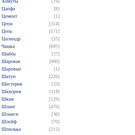
Хомуты
[19]
Цапфа
[8]
Цемент
[1]
Цепи
[314]
Цепь
[171]
Цилиндр
[55]
Чашка
[695]
Шайба
[37]
Шаровая
[900]
Шаровые
[1]
Шатун
[226]
Шестерня
[33]
Шкворня
[118]
Шкив
[129]
Шланг
[476]
Шланги
[36]
Шлейф
[70]
Шпилька
[215]