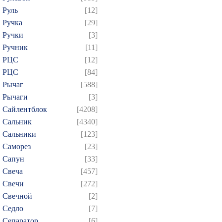
Руль
[12]
Ручка
[29]
Ручки
[3]
Ручник
[11]
РЦC
[12]
РЦС
[84]
Рычаг
[588]
Рычаги
[3]
Сайлентблок
[4208]
Сальник
[4340]
Сальники
[123]
Саморез
[23]
Сапун
[33]
Свеча
[457]
Свечи
[272]
Свечной
[2]
Седло
[7]
Сепаратор
[6]