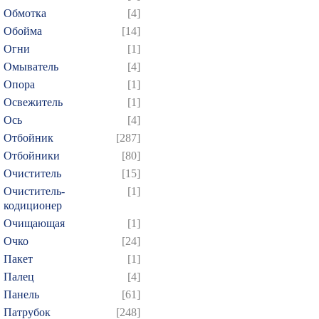
Обмотка
[4]
Обойма
[14]
Огни
[1]
Омыватель
[4]
Опора
[1]
Освежитель
[1]
Ось
[4]
Отбойник
[287]
Отбойники
[80]
Очиститель
[15]
Очиститель-
[1]
кодиционер
Очищающая
[1]
Очко
[24]
Пакет
[1]
Палец
[4]
Панель
[61]
Патрубок
[248]