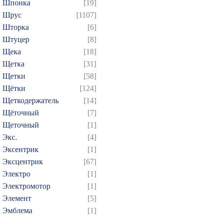
Шпонка
[19]
Шрус
[1107]
Шторка
[6]
Штуцер
[8]
Щека
[18]
Щетка
[31]
Щетки
[58]
Щётки
[124]
Щеткодержатель
[14]
Щёточный
[7]
Щеточный
[1]
Экс.
[4]
Эксентрик
[1]
Эксцентрик
[67]
Электро
[1]
Электромотор
[1]
Элемент
[5]
Эмблема
[1]