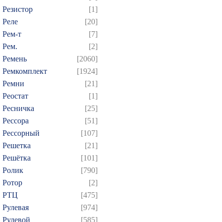
Резистор
[1]
Реле
[20]
Рем-т
[7]
Рем.
[2]
Ремень
[2060]
Ремкомплект
[1924]
Ремни
[21]
Реостат
[1]
Ресничка
[25]
Рессора
[51]
Рессорный
[107]
Решетка
[21]
Решётка
[101]
Ролик
[790]
Ротор
[2]
РТЦ
[475]
Рулевая
[974]
Рулевой
[585]