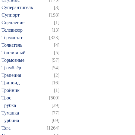
Суперантигель
[3]
Суппорт
[198]
Сцепление
[1]
Телевизор
[13]
Термостат
[323]
Толкатель
[4]
Топливный
[5]
Тормозные
[57]
Трамблёр
[54]
Трапеция
[2]
Трипоид
[16]
Тройник
[1]
Трос
[500]
Трубка
[39]
Туманка
[77]
Турбина
[69]
Тяга
[1264]