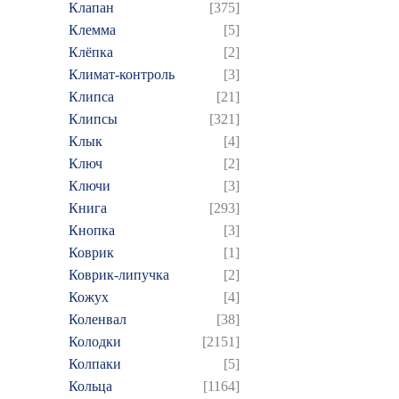
Клапан
[375]
Клемма
[5]
Клёпка
[2]
Климат-контроль
[3]
Клипса
[21]
Клипсы
[321]
Клык
[4]
Ключ
[2]
Ключи
[3]
Книга
[293]
Кнопка
[3]
Коврик
[1]
Коврик-липучка
[2]
Кожух
[4]
Коленвал
[38]
Колодки
[2151]
Колпаки
[5]
Кольца
[1164]