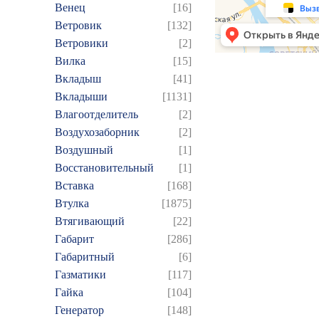
Венец
[16]
Ветровик
[132]
Ветровики
[2]
Вилка
[15]
Вкладыш
[41]
Вкладыши
[1131]
Влагоотделитель
[2]
Воздухозаборник
[2]
Воздушный
[1]
Восстановительный
[1]
Вставка
[168]
Втулка
[1875]
Втягивающий
[22]
Габарит
[286]
Габаритный
[6]
Газматики
[117]
Гайка
[104]
Генератор
[148]