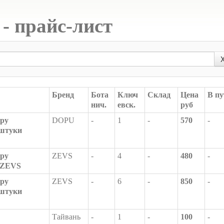
- прайс-лист
Бренд
Бота
Ключ
Склад
Цена
В пу
нич.
евск.
руб
ору
DOPU
-
1
-
570
-
 штуки
ору
ZEVS
-
4
-
480
-
т ZEVS
ору
ZEVS
-
6
-
850
-
 штуки
Тайвань
-
1
-
100
-