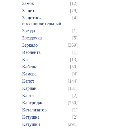
Замок
[12]
Защита
[79]
Защитно-
[4]
восстановительный
Звезда
[1]
Звездочка
[5]
Зеркало
[369]
Изолента
[1]
К-т
[13]
Кабель
[50]
Камера
[4]
Капот
[144]
Кардан
[131]
Карта
[2]
Картридж
[250]
Катализатор
[1]
Катушка
[2]
Катушки
[291]