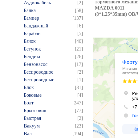
тормозного механи
Аудиокабель
[2]
MAZDA 0011
Балка
[58]
(8*1.25*35mm) QB
Бампер
[137]
Бандажный
[6]
Барабан
[5]
Бачок
[40]
Бегунок
[21]
Бендикс
[26]
Бензонасос
[17]
Беспроводное
[2]
Беспроводные
[1]
Блок
[81]
Боковые
[4]
Болт
[247]
Брызговик
[77]
Быстрая
[2]
Вакуум
[23]
Вал
[194]