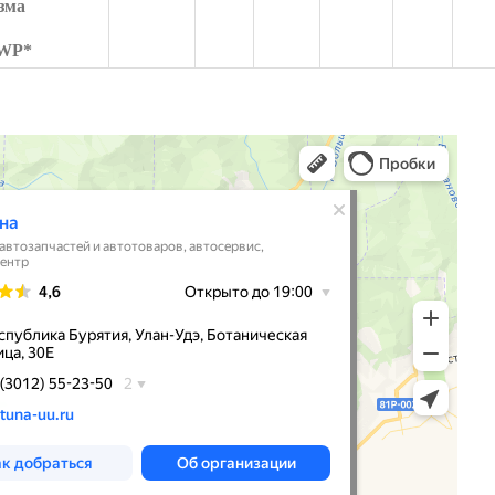
зма
/WP*