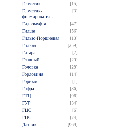
Герметик
[15]
Герметик-
[3]
формирователь
Гидромуфта
[47]
Гильза
[56]
Гильзо-Поршневая
[13]
Гильзы
[259]
Гитара
[7]
Главный
[29]
Головка
[28]
Горловина
[14]
Горный
[1]
Гофра
[86]
ГТЦ
[96]
ГУР
[34]
ГЦC
[6]
ГЦС
[74]
Датчик
[969]