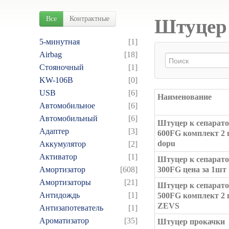
Все
Контрактные
Штуцер 
5-минутная
[1]
Airbag
[18]
Cтояночный
[1]
KW-106B
[0]
USB
[6]
Наименование
Автомобильное
[6]
Автомобильный
[6]
Штуцер к сепарат
Адаптер
[3]
600FG комплект 2
dopu
Аккумулятор
[2]
Активатор
[1]
Штуцер к сепарат
Амортизатор
[608]
300FG цена за 1ш
Амортизаторы
[21]
Штуцер к сепарат
Антидождь
[1]
500FG комплект 2
ZEVS
Антизапотеватель
[1]
Ароматизатор
[35]
Штуцер прокачки