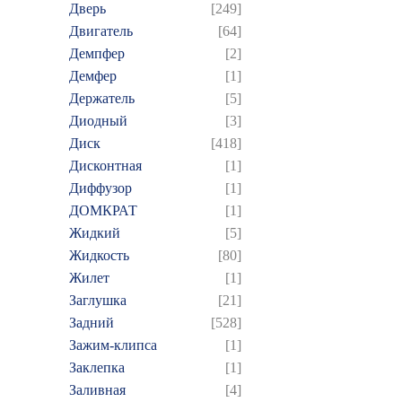
Дверь
[249]
Двигатель
[64]
Демпфер
[2]
Демфер
[1]
Держатель
[5]
Диодный
[3]
Диск
[418]
Дисконтная
[1]
Диффузор
[1]
ДОМКРАТ
[1]
Жидкий
[5]
Жидкость
[80]
Жилет
[1]
Заглушка
[21]
Задний
[528]
Зажим-клипса
[1]
Заклепка
[1]
Заливная
[4]