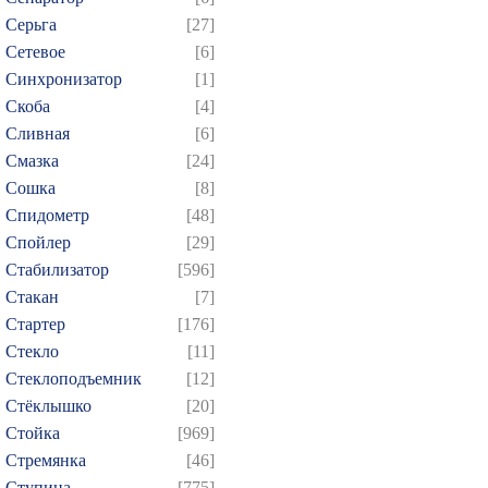
Серьга
[27]
Сетевое
[6]
Синхронизатор
[1]
Скоба
[4]
Сливная
[6]
Смазка
[24]
Сошка
[8]
Спидометр
[48]
Спойлер
[29]
Стабилизатор
[596]
Стакан
[7]
Стартер
[176]
Стекло
[11]
Стеклоподъемник
[12]
Стёклышко
[20]
Стойка
[969]
Стремянка
[46]
Ступица
[775]