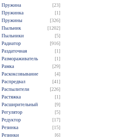
Пружина
[23]
Пружинка
[1]
Пружины
[326]
Пыльник
[1202]
Пыльники
[5]
Радиатор
[916]
Раздаточная
[1]
Размораживатель
[1]
Рамка
[29]
Раскоксовывание
[4]
Распредвал
[41]
Распылители
[226]
Растяжка
[1]
Расширительный
[9]
Регулятор
[5]
Редуктор
[17]
Резинка
[15]
Резинки
[6]