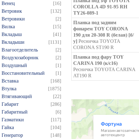
Планка под з/ф TOYOTA
Венец
[16]
COROLLA 4D 91-95 RH
Ветровик
[132]
TY26-089-1
Ветровики
[2]
Планка под задним
Вилка
[15]
фонарем TOY CORONA
Вкладыш
[41]
190 для 20-308 R (белая) [б/
у]
Ресничка TOYOTA
Вкладыши
[1131]
CORONA ST190 R
Влагоотделитель
[2]
Планка под фару TOY
Воздухозаборник
[2]
CARINA 190 (к/с16)
Воздушный
[1]
Ресничка TOYOTA CARINA
Восстановительный
[1]
AT190 R
Вставка
[168]
Втулка
[1875]
Втягивающий
[22]
Габарит
[286]
Габаритный
[6]
Газматики
[117]
Гайка
[104]
Генератор
[148]