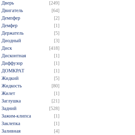
Дверь
[249]
Двигатель
[64]
Демпфер
[2]
Демфер
[1]
Держатель
[5]
Диодный
[3]
Диск
[418]
Дисконтная
[1]
Диффузор
[1]
ДОМКРАТ
[1]
Жидкий
[5]
Жидкость
[80]
Жилет
[1]
Заглушка
[21]
Задний
[528]
Зажим-клипса
[1]
Заклепка
[1]
Заливная
[4]