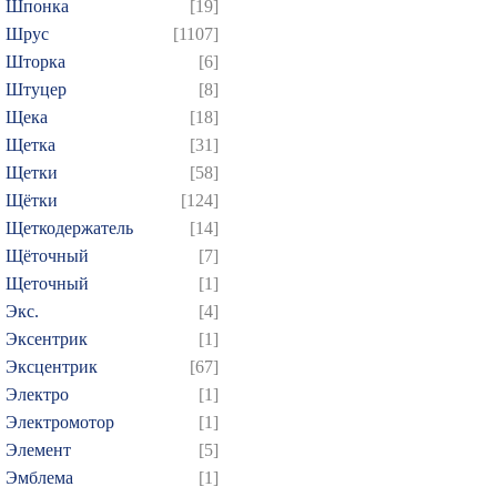
Шпонка
[19]
Шрус
[1107]
Шторка
[6]
Штуцер
[8]
Щека
[18]
Щетка
[31]
Щетки
[58]
Щётки
[124]
Щеткодержатель
[14]
Щёточный
[7]
Щеточный
[1]
Экс.
[4]
Эксентрик
[1]
Эксцентрик
[67]
Электро
[1]
Электромотор
[1]
Элемент
[5]
Эмблема
[1]