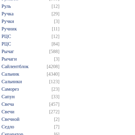
Руль
[12]
Ручка
[29]
Ручки
[3]
Ручник
[11]
РЦC
[12]
РЦС
[84]
Рычаг
[588]
Рычаги
[3]
Сайлентблок
[4208]
Сальник
[4340]
Сальники
[123]
Саморез
[23]
Сапун
[33]
Свеча
[457]
Свечи
[272]
Свечной
[2]
Седло
[7]
Сепаратор
[6]