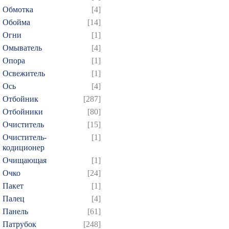
Обмотка
[4]
Обойма
[14]
Огни
[1]
Омыватель
[4]
Опора
[1]
Освежитель
[1]
Ось
[4]
Отбойник
[287]
Отбойники
[80]
Очиститель
[15]
Очиститель-
[1]
кодиционер
Очищающая
[1]
Очко
[24]
Пакет
[1]
Палец
[4]
Панель
[61]
Патрубок
[248]