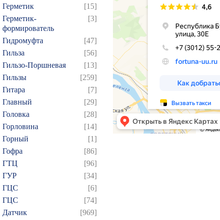
Герметик
[15]
Герметик-
[3]
формирователь
Гидромуфта
[47]
Гильза
[56]
Гильзо-Поршневая
[13]
Гильзы
[259]
Гитара
[7]
Главный
[29]
Головка
[28]
Горловина
[14]
Горный
[1]
Гофра
[86]
ГТЦ
[96]
ГУР
[34]
ГЦC
[6]
ГЦС
[74]
Датчик
[969]