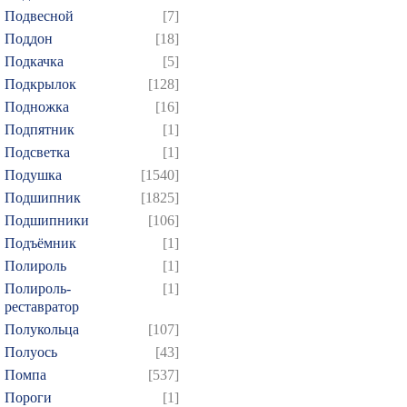
Подвесной
[7]
Поддон
[18]
Подкачка
[5]
Подкрылок
[128]
Подножка
[16]
Подпятник
[1]
Подсветка
[1]
Подушка
[1540]
Подшипник
[1825]
Подшипники
[106]
Подъёмник
[1]
Полироль
[1]
Полироль-
[1]
реставратор
Полукольца
[107]
Полуось
[43]
Помпа
[537]
Пороги
[1]