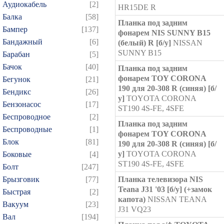
Аудиокабель
[2]
HR15DE R
Балка
[58]
Планка под задним
Бампер
[137]
фонарем NIS SUNNY B15
Бандажный
[6]
(белый) R [б/у]
NISSAN
SUNNY B15
Барабан
[5]
Бачок
[40]
Планка под задним
фонарем TOY CORONA
Бегунок
[21]
190 для 20-308 R (синяя) [б/
Бендикс
[26]
у]
TOYOTA CORONA
Бензонасос
[17]
ST190 4S-FE, 4SFE
Беспроводное
[2]
Планка под задним
Беспроводные
[1]
фонарем TOY CORONA
Блок
[81]
190 для 20-308 R (синяя) [б/
у]
TOYOTA CORONA
Боковые
[4]
ST190 4S-FE, 4SFE
Болт
[247]
Брызговик
[77]
Планка телевизора NIS
Teana J31 '03 [б/у] (+замок
Быстрая
[2]
капота)
NISSAN TEANA
Вакуум
[23]
J31 VQ23
Вал
[194]