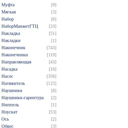
Муфта
[9]
Мягкая
[3]
Набор
[6]
НаборМанжетГТЦ
[33]
Накладка
[51]
Накладки
[1]
Наконечник
[743]
Наконечники
[119]
Направляющая
[43]
Насадка
[16]
Насос
[356]
Натяжитель
[125]
Наушники
[8]
Наушники-гарнитура
[2]
Ниппель
[1]
Ноускат
[53]
Оcь
[2]
Обвес
[3]