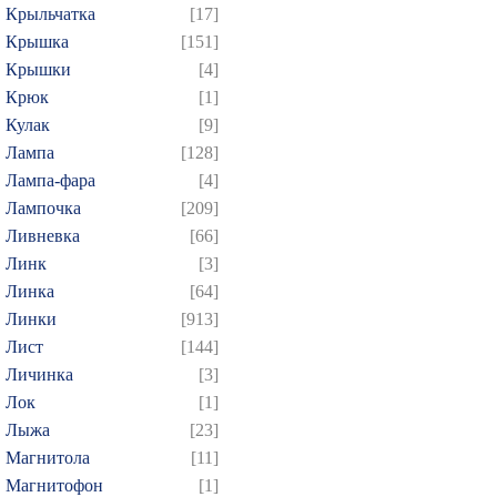
Крыльчатка
[17]
Крышка
[151]
Крышки
[4]
Крюк
[1]
Кулак
[9]
Лампа
[128]
Лампа-фара
[4]
Лампочка
[209]
Ливневка
[66]
Линк
[3]
Линка
[64]
Линки
[913]
Лист
[144]
Личинка
[3]
Лок
[1]
Лыжа
[23]
Магнитола
[11]
Магнитофон
[1]