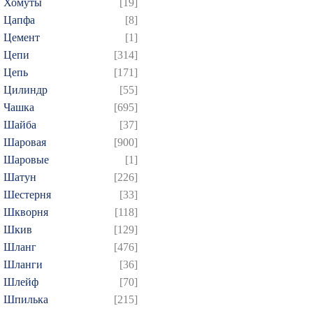
Хомуты
[19]
Цапфа
[8]
Цемент
[1]
Цепи
[314]
Цепь
[171]
Цилиндр
[55]
Чашка
[695]
Шайба
[37]
Шаровая
[900]
Шаровые
[1]
Шатун
[226]
Шестерня
[33]
Шкворня
[118]
Шкив
[129]
Шланг
[476]
Шланги
[36]
Шлейф
[70]
Шпилька
[215]