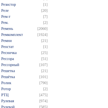
Резистор
[1]
Реле
[20]
Рем-т
[7]
Рем.
[2]
Ремень
[2060]
Ремкомплект
[1924]
Ремни
[21]
Реостат
[1]
Ресничка
[25]
Рессора
[51]
Рессорный
[107]
Решетка
[21]
Решётка
[101]
Ролик
[790]
Ротор
[2]
РТЦ
[475]
Рулевая
[974]
Рулевой
[585]