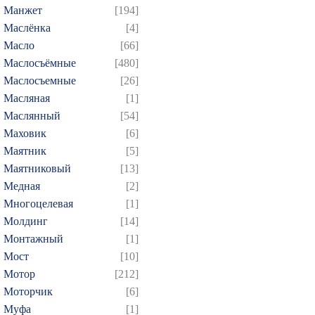
Манжет
[194]
Маслёнка
[4]
Масло
[66]
Маслосъёмные
[480]
Маслосъемные
[26]
Масляная
[1]
Маслянный
[54]
Маховик
[6]
Маятник
[5]
Маятниковый
[13]
Медная
[2]
Многоцелевая
[1]
Молдинг
[14]
Монтажный
[1]
Мост
[10]
Мотор
[212]
Моторчик
[6]
Муфа
[1]