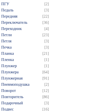
ПГУ
[2]
Педаль
[3]
Передняя
[22]
Переключатель
[36]
Переходник
[4]
Петли
[23]
Петля
[3]
Печка
[3]
Планка
[21]
Пленка
[1]
Плунжер
[1]
Плунжера
[64]
Плунжерная
[91]
Пневмоподушка
[2]
Поворот
[12]
Повторитель
[86]
Подарочный
[3]
Подвес
[16]