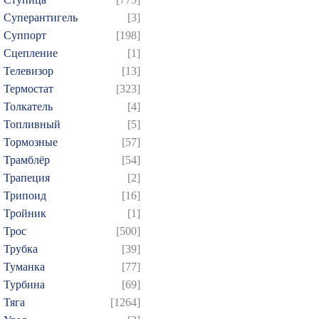
Суперантигель
[3]
Суппорт
[198]
Сцепление
[1]
Телевизор
[13]
Термостат
[323]
Толкатель
[4]
Топливный
[5]
Тормозные
[57]
Трамблёр
[54]
Трапеция
[2]
Трипоид
[16]
Тройник
[1]
Трос
[500]
Трубка
[39]
Туманка
[77]
Турбина
[69]
Тяга
[1264]