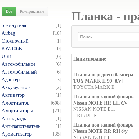
Все
Контрактные
Планка - пр
5-минутная
[1]
Airbag
[18]
Cтояночный
[1]
KW-106B
[0]
USB
[6]
Наименование
Автомобильное
[6]
Автомобильный
[6]
Планка переднего бампера
Адаптер
[3]
TOY MARK II 90 [б/у]
TOYOTA MARK II
Аккумулятор
[2]
Активатор
[1]
Планка под задний фонарь
Амортизатор
[608]
Nissan NOTE RR LH б/у
NISSAN NOTE E11
Амортизаторы
[21]
HR15DE R
Антидождь
[1]
Планка под задний фонарь
Антизапотеватель
[1]
Nissan NOTE RR RH б/у
Ароматизатор
[35]
NISSAN NOTE E11